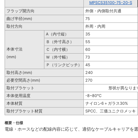
MPSCS35100-75-20-S
フラップ開方向
外側・内側取付共通
曲げ半径(mm)
75
取付方向
外周・内周
A（内寸縦）
35
Ｂ（外寸高さ）
55
本体寸法
Ｃ（内寸横）
60
(mm)
Ｗ（外寸幅）
73
Ｐ（リンクピッチ）
45
取付高さ(mm)
240
必要空間高さ(mm)
270
取付ブラケット
形状が異なりま
本体使用温度
-8~80℃
本体材質
ナイロン6＋ガラス30%
取付ブラケット材質
SPCC、三価ユニクロメッキ
概要・仕様
電線・ホースなどの配線内容に応じて、適切なケーブルキャリアを