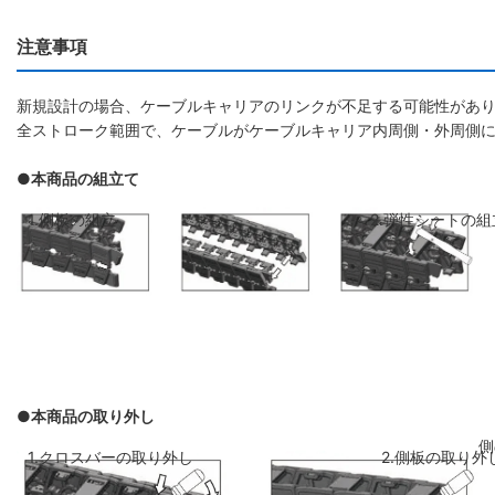
注意事項
新規設計の場合、ケーブルキャリアのリンクが不足する可能性があり
全ストローク範囲で、ケーブルがケーブルキャリア内周側・外周側
●本商品の組立て
1.側板の組立
2.弾性シートの組
●本商品の取り外し
側板のリンクを斜めに前のリンクに差し
弾性シートを両側
1.クロスバーの取り外し
2.側板の取り外
込み、はめ込みます
ください