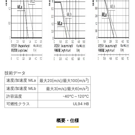
技術データ
2
速度/加速度 MLa
最大20[m/s]/最大100[m/s
]
2
速度/加速度 MLb
最大3[m/s]/最大6[m/s
]
許容温度
-40℃～120℃
可燃性クラス
UL94 HB
概要・仕様