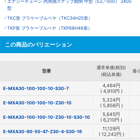
エナジーチェーン 内周側スナップ開閉 中型（E2／000） 2400
型
TKC形 プラケーブルベヤ（TKC34H25形）
TKP形 プラケーブルベヤ（TKP68H46形）
この商品のバリエーション
通常単価(税別)
型番
最
(税込単価)
4,464
円
E-MXA30-100-100-10-S30-7
(
4,910
円
)
5,324
円
E-MXA30-100-100-10-Z30-10
(
5,856
円
)
5,645
円
E-MXA30-100-100-10-Z30-10-S30-10
(
6,210
円
)
11,129
円
E-MXA30-90-55-47-Z30-4-S30-16
(
12,242
円
)