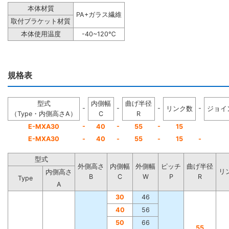
本体材質
PA+ガラス繊維
取付ブラケット材質
本体使用温度
-40~120℃
規格表
型式
内側幅
曲げ半径
-
-
-
-
リンク数
ジョイ
（Type・内側高さA）
C
R
-
-
-
E-MXA30
40
55
15
E-MXA30
-
40
-
55
-
15
-
型式
外側高さ
内側幅
外側幅
ピッチ
曲げ半径
リ
内側高さ
B
C
W
P
R
Type
A
30
46
40
56
50
66
55