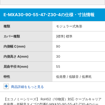
E-MXA30-90-55-47-Z30-4の仕様・寸法情報
種類
モジュラー式角形
カバー種類
[標準] 標準
内側幅 C(mm)
90
内側高さ A(mm)
30
屈曲半径 R(mm)
55
特性
低発塵 / 低騒音 / 低摩耗
商品詳細をもっと見る
【エコノミーシリーズ】 RoHS2（10物質）対応 ケーブルキャリア
低発塵・低騒音タイプ
の型番E-MXA30-90-55-47-Z30-4のペー