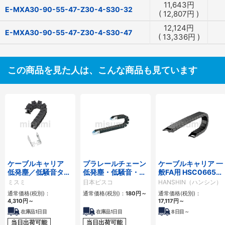
11,643
円
E-MXA30-90-55-47-Z30-4-S30-32
(
12,807
円
)
12,124
円
E-MXA30-90-55-47-Z30-4-S30-47
(
13,336
円
)
この商品を見た人は、こんな商品も見ています
ケーブルキャリア
プラレールチェーン
ケーブルキャリア 一
低発塵／低騒音タイ
低発塵・低騒音・フ
般FA用 HSC0665シ
プ
ラップ開閉・ヒンジ
リーズ
ミスミ
日本ピスコ
HANSHIN（ハンシン）
連結タイプ SCシリ
通常価格(税別)：
通常価格(税別)：
180
円
～
通常価格(税別)：
ーズ
4,310
円
～
17,117
円
～
在庫品1日目
在庫品1日目
8
日目～
当日出荷可能
当日出荷可能