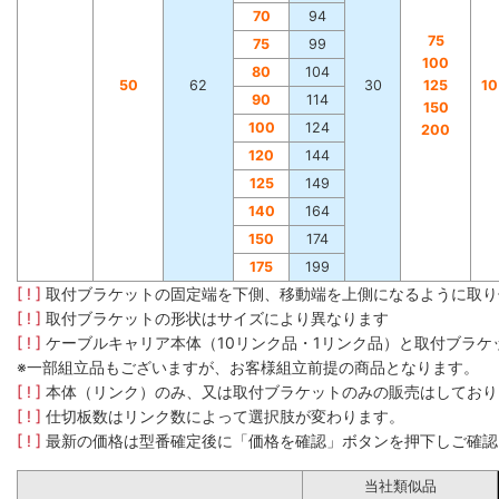
70
94
75
75
99
100
80
104
50
62
30
125
1
90
114
150
100
124
200
120
144
125
149
140
164
150
174
175
199
[ ! ]
取付ブラケットの固定端を下側、移動端を上側になるように取り
[ ! ]
取付ブラケットの形状はサイズにより異なります
[ ! ]
ケーブルキャリア本体（10リンク品・1リンク品）と取付ブラ
※一部組立品もございますが、お客様組立前提の商品となります。
[ ! ]
本体（リンク）のみ、又は取付ブラケットのみの販売はしており
[ ! ]
仕切板数はリンク数によって選択肢が変わります。
[ ! ]
最新の価格は型番確定後に「価格を確認」ボタンを押下しご確認
当社類似品