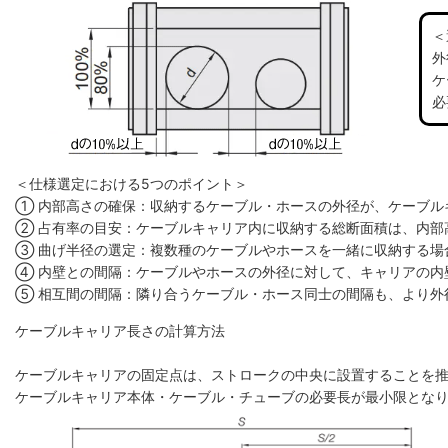
＜
外
ケ
必
＜仕様選定における5つのポイント＞
① 内部高さの確保：収納するケーブル・ホースの外径が、ケーブル
② 占有率の目安：ケーブルキャリア内に収納する総断面積は、内部高
③ 曲げ半径の選定：複数種のケーブルやホースを一緒に収納する場
④ 内壁との間隔：ケーブルやホースの外径に対して、キャリアの内
⑤ 相互間の間隔：隣り合うケーブル・ホース同士の間隔も、より外
ケーブルキャリア長さの計算方法
ケーブルキャリアの固定点は、ストロークの中央に設置することを
ケーブルキャリア本体・ケーブル・チューブの必要長が最小限とな