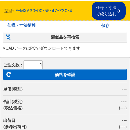
仕様・寸法

型番:
E-MXA30-90-55-47-Z30-4
で絞り込む
仕様・寸法情報
保存
類似品を再検索
※CADデータはPCでダウンロードできます
ご注文数：
価格を確認
単価(税別)
---
合計(税別)
---
(税込価格)
(
---
)
出荷日
---
(参考出荷日)
(---)