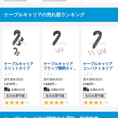
ケーブルキャリアの売れ筋ランキング
ケーブルキャリア
ケーブルキャリア
ケーブルキャリア
スリットタイプ
フラップ開閉タイ
コンパクトタイプ
プ 本体＋取付金具
ミスミ
ミスミ
ミスミ
通常価格(税別)：
通常価格(税別)：
通常価格(税別)：
1,070
円
～
1,440
円
～
1,140
円
～
在庫品1日目
在庫品1日目
在庫品1日目
当日出荷可能
当日出荷可能
当日出荷可能
4.1
4.2