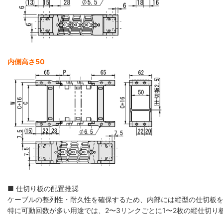
内側高さ50
■ 仕切り板の配置推奨
ケーブルの整列性・耐久性を確保するため、内部には縦型の仕切板
特に可動回数が多い用途では、2〜3リンクごとに1〜2枚の縦仕切