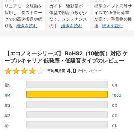
ミスミ
ミスミ
ミスミ
メンタル・アブソリ
メンタル・アブソリ
重 インクリメンタ
リニアモータ駆動を
ガイド・駆動部が一
標準タイプと同等サ
ュート仕様
ュート仕様
ル・アブソリュート
採用し、長ストロー
体型で部品点数が少
イズで1.5倍耐荷重
仕様
クでの高速搬送や繰
なく、メンテナンス
が高く、重量物の搬
り返
...
続きを読む
の手
...
続きを読む
送
...
続きを読む
【エコノミーシリーズ】 RoHS2（10物質）対応 ケ
ーブルキャリア 低発塵・低騒音タイプのレビュー
4.0
4
平均満足度
2件のレビュー
星5
0%
星4
100%
星3
0%
星2
0%
星1
0%