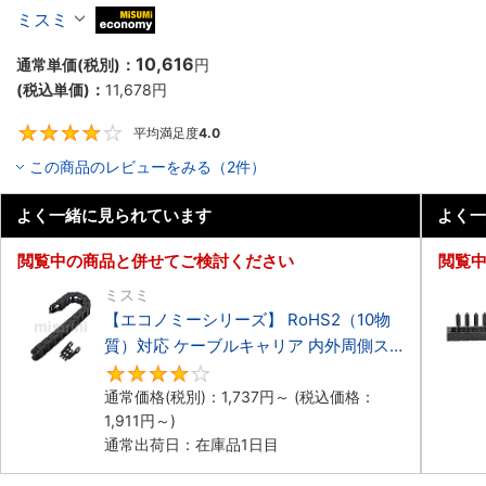
ーブルキャリア 低発塵・低騒音タイプ
ミスミ
MiSUMi economy
10,616
通常単価(税別)：
円
(税込単価)：
11,678
円
平均満足度
4.0
4
この商品のレビューをみる（2件）
よく一緒に見られています
よく一
閲覧中の商品と併せてご検討ください
閲覧
ミスミ
【エコノミーシリーズ】 RoHS2（10物
質）対応 ケーブルキャリア 内外周側ス
ナップ開閉タイプ
4.2
通常価格(税別)：
1,737
円
～
(税込価格：
1,911
円
～)
通常出荷日：在庫品1日目