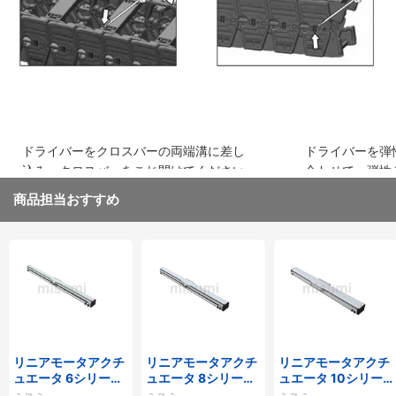
ドライバーをクロスバーの両端溝に差し
ドライバーを弾
込み、クロスバーをこじ開けてください
合わせて、弾性
取り外してくだ
商品担当おすすめ
リニアモータアクチ
リニアモータアクチ
リニアモータアクチ
ュエータ 6シリーズ
ュエータ 8シリーズ
ュエータ 10シリー
標準タイプ インクリ
標準タイプ インクリ
ズ 標準タイプ 重荷