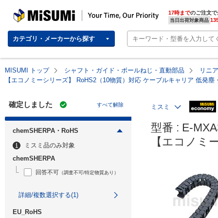
MISUMI | Your Time, Our Priority
17時まで
のご注文で
13
当日出荷対象商品
カテゴリ・メーカーから探す
MISUMI トップ
シャフト・ガイド・ボールねじ・直動部品
リニ
【エコノミーシリーズ】 RoHS2（10物質）対応 ケーブルキャリア 低発
確定しました
すべて解除
ミスミ
型番 : E-MXA3
chemSHERPA・RoHS
【エコノミー
ミスミ品のみ対象
chemSHERPA
回答不可
（調査不可/特定物質あり）
詳細/複数選択する(1)
EU_RoHS