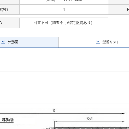
(枚)
4
A
回答不可
（調査不可/特定物質あり）
外形図
型番リスト