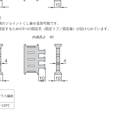
様
用のジョイントくし歯を追加可能です。
固定するための3つの固定爪（固定リブ／固定歯）が設けられています。
内側高さ 40
ガラス繊維
0~120℃