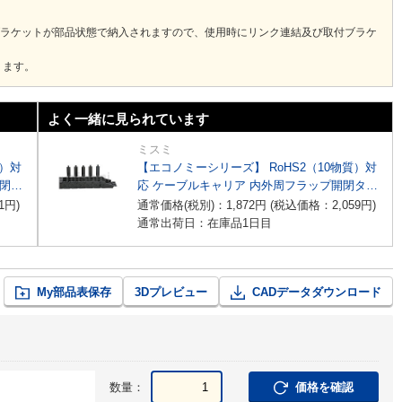
ブラケットが部品状態で納入されますので、使用時にリンク連結及び取付ブラケ
ります。
よく一緒に見られています
ミスミ
質）対
【エコノミーシリーズ】 RoHS2（10物質）対
開閉タ
応 ケーブルキャリア 内外周フラップ開閉タイ
プ
1
円
)
通常価格(税別)：
1,872
円
(税込価格：
2,059
円
)
通常出荷日：在庫品1日目
My部品表保存
3Dプレビュー
CADデータダウンロード
数量：
価格を確認