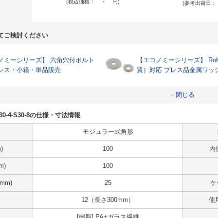
(税込価格：
-
円
)
(参考出荷日：
てご検討ください
ーシリーズ】 六角穴付ボルト
【エコノミーシリーズ】 RoH
レス・小箱・単品販売
質）対応 プレス品金属ワッ
－閉じる
2-Z30-4-S30-8の仕様・寸法情報
モジュラー式角形
)
100
内
m)
100
mm)
25
ケ
12（長さ300mm）
使
[樹脂] PA+ガラス繊維