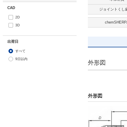
CAD
ジョイントくし歯
2D
chemSHERP
3D
出荷日
すべて
9日以内
外形図
外形図