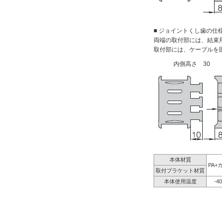
■ ジョイントくし歯の仕
両端の取付部には、結束
取付部には、ケーブルを
内側高さ 30
本体材質
PA+
取付ブラケット材質
本体使用温度
-4