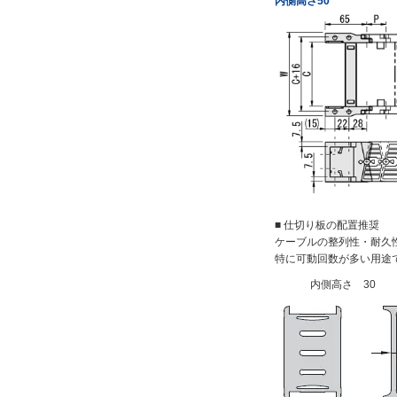
内側高さ50
■ 仕切り板の配置推奨
ケーブルの整列性・耐久
特に可動回数が多い用途
内側高さ 30