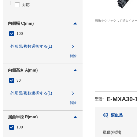
対応
画像をクリックして拡大イメ
内側幅 C(mm)
100
外形図/複数選択する(1)
解除
内側高さ A(mm)
30
外形図/複数選択する(1)
E-MXA30-1
型番
:
解除
類似品
屈曲半径 R(mm)
100
単価(税別)