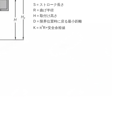
S = ストローク長さ
R = 曲げ半径
H = 取付け高さ
D = 限界位置時に戻る最小距離
*
K = π
R+安全余裕値