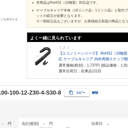
本商品はRoHS2（10物質）対応品です。
ケーブルキャリア本体（10リンク品・1リンク品）と取付
ットの組立が必要となります。
ージを表示する
※一部組立品もございますが、お客様組立前提の商品とな
よく一緒に見られています
ミスミ
【エコノミーシリーズ】 RoHS2（10物
応 ケーブルキャリア 内外周側スナップ
イプ
通常価格(税別)：
1,737
円
(税込価格：
1,91
通常出荷日：在庫品1日目
00-100-12-Z30-4-S30-8
コピー
解除
-
円
合計(税別)
-
円
出荷日
-