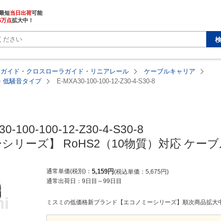
最短
当日出荷
5万点
拡大中！
アガイド・クロスローラガイド・リニアレール
ケーブルキャリア
塵・低騒音タイプ
E-MXA30-100-100-12-Z30-4-S30-8
MISUMI economy
0-100-100-12-Z30-4-S30-8

シリーズ】 RoHS2（10物質）対応 ケー
通常単価(税別)
5,159
円
税込単価
5,675
円
通常出荷日：
9日目
～
99日目
ミスミの低価格新ブランド【エコノミーシリーズ】順次商品拡大