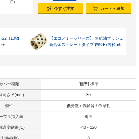
-
円
)
今すぐ注文
カートへ追加
S2（10物
【エコノミーシリーズ】 無給油ブッシュ
シャ
銅合金ストレートタイプ 内径F7外径m6
カバー種類
[標準] 標準
側高さ A(mm)
30
特性
低発塵 / 低騒音 / 低摩耗
ーブル挿入面
両面
用温度範囲(℃)
-40～120
仕切板(枚)
8