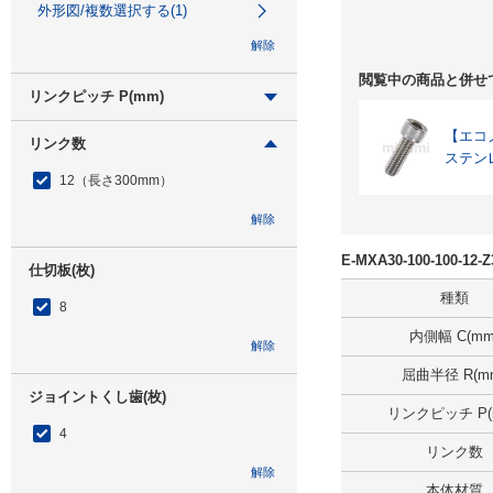
外形図/複数選択する(1)
解除
閲覧中の商品と併せ
リンクピッチ P(mm)
25
【エコノミ
リンク数
ステン
外形図/複数選択する(1)
12（長さ300mm）
解除
解除
E-MXA30-100-100-1
仕切板(枚)
種類
8
内側幅 C(mm
解除
屈曲半径 R(m
ジョイントくし歯(枚)
リンクピッチ P(
4
リンク数
解除
本体材質