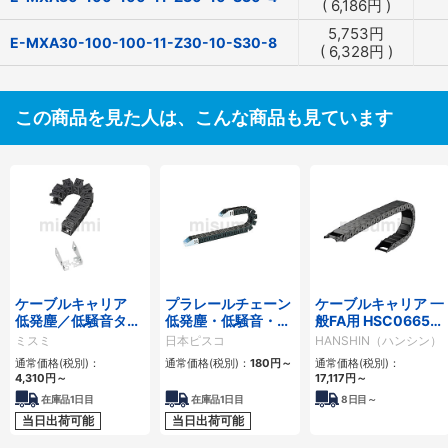
(
6,186
円
)
5,753
円
E-MXA30-100-100-11-Z30-10-S30-8
(
6,328
円
)
この商品を見た人は、こんな商品も見ています
ケーブルキャリア
プラレールチェーン
ケーブルキャリア 一
低発塵／低騒音タイ
低発塵・低騒音・フ
般FA用 HSC0665シ
プ
ラップ開閉・ヒンジ
リーズ
ミスミ
日本ピスコ
HANSHIN（ハンシン）
連結タイプ SCシリ
通常価格(税別)：
通常価格(税別)：
180
円
～
通常価格(税別)：
ーズ
4,310
円
～
17,117
円
～
在庫品1日目
在庫品1日目
8
日目～
当日出荷可能
当日出荷可能