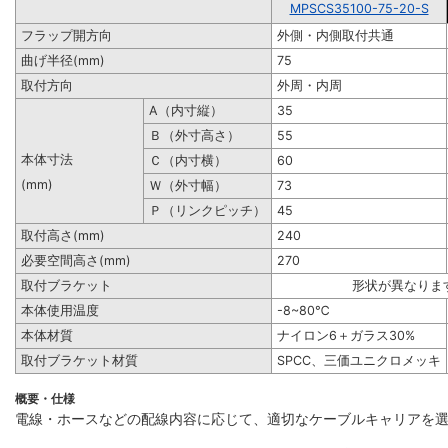
MPSCS35100-75-20-S
フラップ開方向
外側・内側取付共通
曲げ半径(mm)
75
取付方向
外周・内周
A（内寸縦）
35
Ｂ（外寸高さ）
55
本体寸法
Ｃ（内寸横）
60
(mm)
Ｗ（外寸幅）
73
Ｐ（リンクピッチ）
45
取付高さ(mm)
240
必要空間高さ(mm)
270
取付ブラケット
形状が異なりま
本体使用温度
-8~80℃
本体材質
ナイロン6＋ガラス30%
取付ブラケット材質
SPCC、三価ユニクロメッキ
概要・仕様
電線・ホースなどの配線内容に応じて、適切なケーブルキャリアを