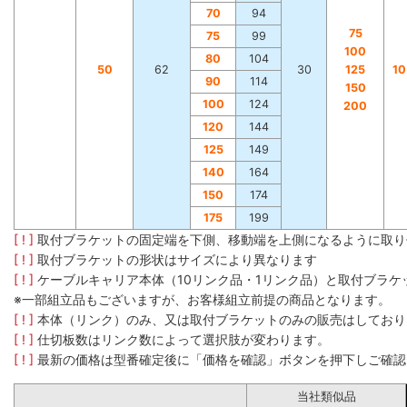
70
94
75
75
99
100
80
104
50
62
30
125
1
90
114
150
100
124
200
120
144
125
149
140
164
150
174
175
199
[ ! ]
取付ブラケットの固定端を下側、移動端を上側になるように取り
[ ! ]
取付ブラケットの形状はサイズにより異なります
[ ! ]
ケーブルキャリア本体（10リンク品・1リンク品）と取付ブラ
※一部組立品もございますが、お客様組立前提の商品となります。
[ ! ]
本体（リンク）のみ、又は取付ブラケットのみの販売はしており
[ ! ]
仕切板数はリンク数によって選択肢が変わります。
[ ! ]
最新の価格は型番確定後に「価格を確認」ボタンを押下しご確認
当社類似品