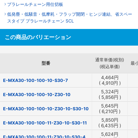
プラレールチェーン用仕切板
低発塵・低騒音・低摩耗・フラップ開閉・ヒンジ連結、省スペー
スタイプ プラレールチェーン SCL
この商品のバリエーション
通常単価(税別)
型番
最
(税込単価)
4,464
円
E-MXA30-100-100-10-S30-7
(
4,910
円
)
5,324
円
E-MXA30-100-100-10-Z30-10
(
5,856
円
)
5,645
円
E-MXA30-100-100-10-Z30-10-S30-10
(
6,210
円
)
5,850
円
E-MXA30-100-100-11-Z30-10-S30-11
(
6,435
円
)
5,624
円
E-MXA30-100-100-11-Z30-10-S30-4