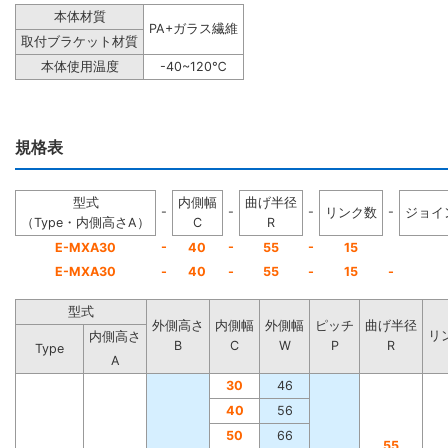
本体材質
PA+ガラス繊維
取付ブラケット材質
本体使用温度
-40~120℃
規格表
型式
内側幅
曲げ半径
-
-
-
-
リンク数
ジョイ
（Type・内側高さA）
C
R
-
-
-
E-MXA30
40
55
15
E-MXA30
-
40
-
55
-
15
-
型式
外側高さ
内側幅
外側幅
ピッチ
曲げ半径
リ
内側高さ
B
C
W
P
R
Type
A
30
46
40
56
50
66
55