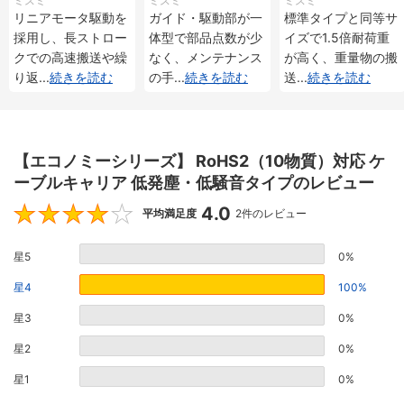
ミスミ
ミスミ
ミスミ
メンタル・アブソリ
メンタル・アブソリ
重 インクリメンタ
リニアモータ駆動を
ガイド・駆動部が一
標準タイプと同等サ
ュート仕様
ュート仕様
ル・アブソリュート
採用し、長ストロー
体型で部品点数が少
イズで1.5倍耐荷重
仕様
クでの高速搬送や繰
なく、メンテナンス
が高く、重量物の搬
り返
...
続きを読む
の手
...
続きを読む
送
...
続きを読む
【エコノミーシリーズ】 RoHS2（10物質）対応 ケ
ーブルキャリア 低発塵・低騒音タイプのレビュー
4.0
4
平均満足度
2件のレビュー
星5
0%
星4
100%
星3
0%
星2
0%
星1
0%