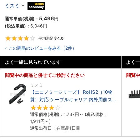
ーブルキャリア 低発塵・低騒音タイプ
ミスミ
MiSUMi economy
5,496
通常単価(税別)：
円
(税込単価)：
6,046
円
平均満足度
4.0
4
この商品のレビューをみる（2件）
よく一緒に見られています
よく一
閲覧中の商品と併せてご検討ください
閲覧
ミスミ
【エコノミーシリーズ】 RoHS2（10物
質）対応 ケーブルキャリア 内外周側ス
ナップ開閉タイプ
4.2
通常価格(税別)：
1,737
円
～
(税込価格：
1,911
円
～)
通常出荷日：在庫品1日目