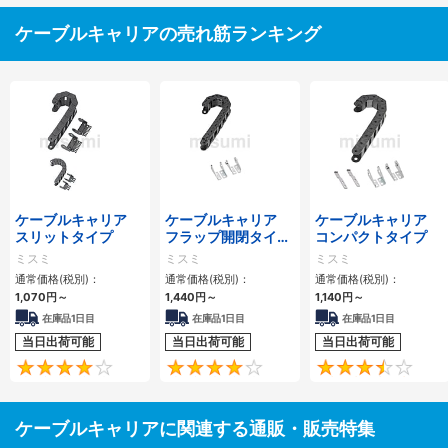
ケーブルキャリアの売れ筋ランキング
ケーブルキャリア
ケーブルキャリア
ケーブルキャリア
スリットタイプ
フラップ開閉タイ
コンパクトタイプ
プ 本体＋取付金具
ミスミ
ミスミ
ミスミ
通常価格(税別)：
通常価格(税別)：
通常価格(税別)：
1,070
円
～
1,440
円
～
1,140
円
～
在庫品1日目
在庫品1日目
在庫品1日目
当日出荷可能
当日出荷可能
当日出荷可能
4.1
4.2
ケーブルキャリアに関連する通販・販売特集