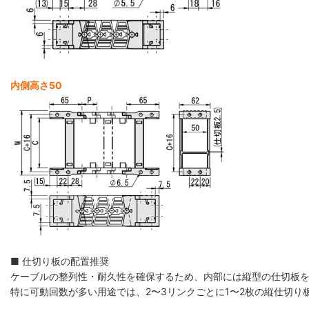
内側高さ50
■ 仕切り板の配置推奨
ケーブルの整列性・耐久性を確保するため、内部には縦型の仕切板
特に可動回数が多い用途では、2〜3リンクごとに1〜2枚の縦仕切