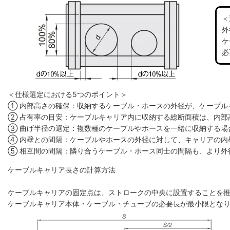
＜
外
ケ
必
＜仕様選定における5つのポイント＞
① 内部高さの確保：収納するケーブル・ホースの外径が、ケーブル
② 占有率の目安：ケーブルキャリア内に収納する総断面積は、内部高
③ 曲げ半径の選定：複数種のケーブルやホースを一緒に収納する場
④ 内壁との間隔：ケーブルやホースの外径に対して、キャリアの内
⑤ 相互間の間隔：隣り合うケーブル・ホース同士の間隔も、より外
ケーブルキャリア長さの計算方法
ケーブルキャリアの固定点は、ストロークの中央に設置することを
ケーブルキャリア本体・ケーブル・チューブの必要長が最小限とな