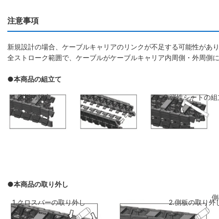
注意事項
新規設計の場合、ケーブルキャリアのリンクが不足する可能性があり
全ストローク範囲で、ケーブルがケーブルキャリア内周側・外周側
●本商品の組立て
1.側板の組立
2.弾性シートの組
●本商品の取り外し
側板のリンクを斜めに前のリンクに差し
弾性シートを両側
1.クロスバーの取り外し
2.側板の取り外
込み、はめ込みます
ください