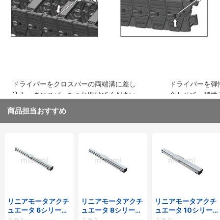
ドライバーをクロスバーの両端溝に差し
ドライバーを弾
込み、クロスバーをこじ開けてください
合わせて、弾性
取り外してくだ
商品担当おすすめ
リニアモータアクチ
リニアモータアクチ
リニアモータアクチ
ュエータ 6シリーズ
ュエータ 8シリーズ
ュエータ 10シリー
標準タイプ インクリ
標準タイプ インクリ
ズ 標準タイプ 重荷