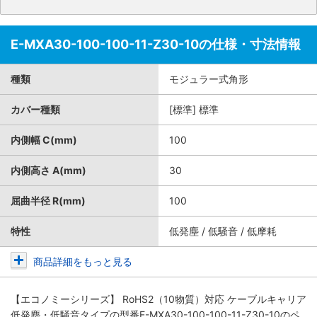
E-MXA30-100-100-11-Z30-10の仕様・寸法情報
種類
モジュラー式角形
カバー種類
[標準] 標準
内側幅 C(mm)
100
内側高さ A(mm)
30
屈曲半径 R(mm)
100
特性
低発塵 / 低騒音 / 低摩耗
商品詳細をもっと見る
【エコノミーシリーズ】 RoHS2（10物質）対応 ケーブルキャリア
低発塵・低騒音タイプ
の型番E-MXA30-100-100-11-Z30-10のペ