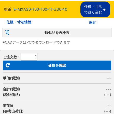
仕様・寸法

型番:
E-MXA30-100-100-11-Z30-10
で絞り込む
仕様・寸法情報
保存
類似品を再検索
※CADデータはPCでダウンロードできます
ご注文数：
価格を確認
単価(税別)
---
合計(税別)
---
(税込価格)
(
---
)
出荷日
---
(参考出荷日)
(---)