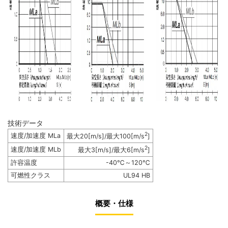
技術データ
2
速度/加速度 MLa
最大20[m/s]/最大100[m/s
]
2
速度/加速度 MLb
最大3[m/s]/最大6[m/s
]
許容温度
-40℃～120℃
可燃性クラス
UL94 HB
概要・仕様