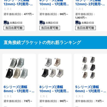
12mm)-1列溝用-突
10mm)－1列溝用－
12mm)-2列溝用-押
起付反転ブラケット
突起付反転ブラケッ
出厚型ブラケット
ミスミ
ミスミ
ミスミ
ト
通常価格(税別)：
477
円
～
通常価格(税別)：
96
円
～
通常価格(税別)：
1,901
円
～
在庫品1日目
在庫品1日目
在庫品1日目
当日出荷可能
当日出荷可能
当日出荷可能
直角接続ブラケットの売れ筋ランキング
6シリーズ(溝幅
8シリーズ(溝幅
5シリーズ(溝幅
8mm)－1列溝用－
10mm)－1列溝用－
6mm)－1列溝用－
突起付反転ブラケッ
突起付反転ブラケッ
突起付反転ブラケッ
ミスミ
ミスミ
ミスミ
ト
ト
ト
通常価格(税別)：
78
円
～
通常価格(税別)：
96
円
～
通常価格(税別)：
73
円
～