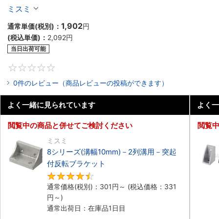
ケット
ミスミ
1,902
通常単価(税別)：
円
(税込単価)：
2,092
円
当日出荷可能
0
0件のレビュー（商品レビューの投稿ができます）
よく一緒に見られています
よく一
閲覧中の商品と併せてご検討ください
閲覧
ミスミ
8シリーズ(溝幅10mm)－2列溝用－突起
付反転ブラケット
4.5
通常価格(税別)：
301
円
～
(税込価格：
331
円
～)
通常出荷日：在庫品1日目