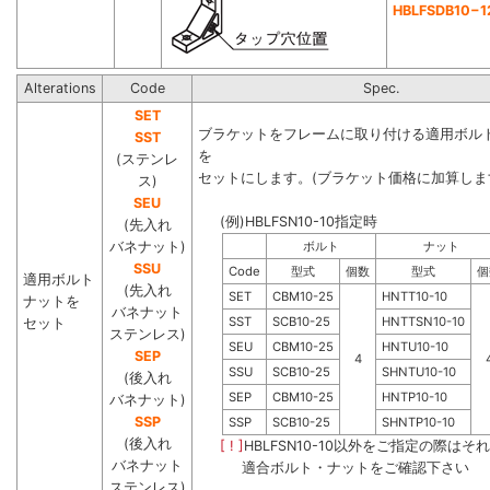
HBLFSDB10−1
Alterations
Code
Spec.
SET
ブラケットをフレームに取り付ける適用ボル
SST
を
(ステンレ
セットにします。(ブラケット価格に加算しま
ス)
SEU
(例)HBLFSN10-10指定時
(先入れ
バネナット)
ボルト
ナット
SSU
Code
型式
個数
型式
個
適用ボルト
(先入れ
SET
CBM10-25
HNTT10-10
ナットを
バネナット
SST
SCB10-25
HNTTSN10-10
セット
ステンレス)
SEU
CBM10-25
HNTU10-10
SEP
4
SSU
SCB10-25
SHNTU10-10
(後入れ
SEP
CBM10-25
HNTP10-10
バネナット)
SSP
SSP
SCB10-25
SHNTP10-10
(後入れ
[ ! ]
HBLFSN10-10以外をご指定の際はそ
バネナット
適合ボルト・ナットをご確認下さい
ステンレス)