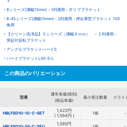
ト
8シリーズ(溝幅10mm)－1列溝用－片リブブラケット
8-45シリーズ(溝幅10mm)－2列溝用－押出厚型ブラケット 100
角用
【クリーン洗浄品】５シリーズ（溝幅６ｍｍ） －２列溝用－
突起付反転ブラケット
アングルブラケットハードS
ハードブラケットL45-S-L
この商品のバリエーション
通常単価(税別)
型番
最小発注数量
スライ
(税込単価)
1,422
円
HBLFSD10-10-C-SET
1個
-
(
1,564
円
)
1,585
円
HBLFSD10-10-C-SEU
1個
-