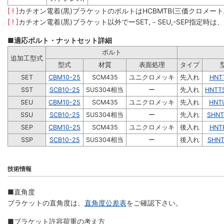
[ ! ]
カチオン電着(黒)ブラケットのボルトはHCBMTB(三価クロメー
[ ! ]
カチオン電着(黒)ブラケット以外でーSET,－SEU,-SEP指定時
■適応ボルト・ナットセット詳細
ボルト
追加工型式
型式
材質
表面処理
タイプ
SET
CBM10-25
SCM435
ユニクロメッキ
先入れ
HNT
SST
SCB10-25
SUS304相当
ー
先入れ
HNTT
SEU
CBM10-25
SCM435
ユニクロメッキ
先入れ
HNT
SSU
SCB10-25
SUS304相当
ー
先入れ
SHNT
SEP
CBM10-25
SCM435
ユニクロメッキ
後入れ
HNT
SSP
SCB10-25
SUS304相当
ー
後入れ
SHNT
技術情報
■直角度
ブラケットの直角度は、
直角度公差表
をご確認下さい。
■ブラケット許容荷重の考え方