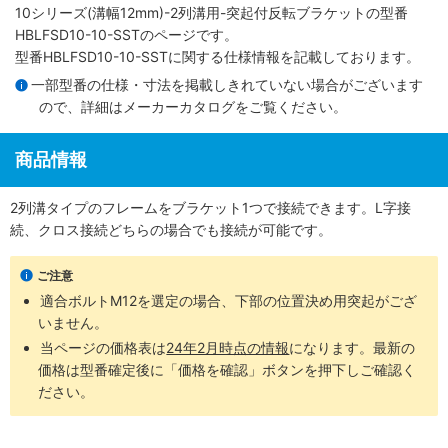
10シリーズ(溝幅12mm)-2列溝用-突起付反転ブラケット
の型番
HBLFSD10-10-SSTのページです。
型番HBLFSD10-10-SSTに関する仕様情報を記載しております。
一部型番の仕様・寸法を掲載しきれていない場合がございます
ので、詳細は
メーカーカタログ
をご覧ください。
商品情報
2列溝タイプのフレームをブラケット1つで接続できます。L字接
続、クロス接続どちらの場合でも接続が可能です。
ご注意
適合ボルトM12を選定の場合、下部の位置決め用突起がござ
いません。
当ページの価格表は
24年2月時点の情報
になります。最新の
価格は型番確定後に「価格を確認」ボタンを押下しご確認く
ださい。