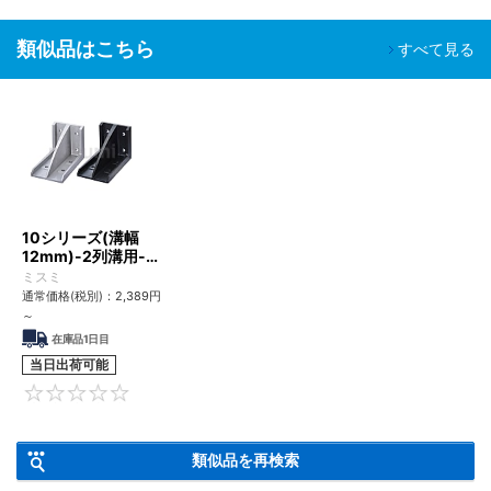
類似品はこちら
すべて見る
10シリーズ(溝幅
12mm)-2列溝用-突
起付反転ブラケット
ミスミ
取付穴8個タイプ
通常価格(税別)：
2,389
円
～
在庫品1日目
当日出荷可能
0
類似品を再検索