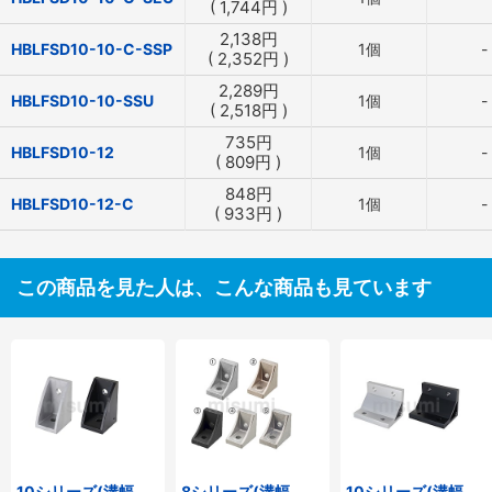
(
1,744
円
)
2,138
円
HBLFSD10-10-C-SSP
1個
-
(
2,352
円
)
2,289
円
HBLFSD10-10-SSU
1個
-
(
2,518
円
)
735
円
HBLFSD10-12
1個
-
(
809
円
)
848
円
HBLFSD10-12-C
1個
-
(
933
円
)
この商品を見た人は、こんな商品も見ています
10シリーズ(溝幅
8シリーズ(溝幅
10シリーズ(溝幅