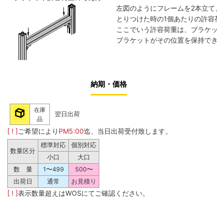
左図のようにフレームを2本立て
とりつけた時の1個あたりの許容
ここでいう許容荷重は、ブラケ
ブラケットがその位置を保持でき
納期・価格
在庫
翌日出荷
品
[ ! ]
ご希望により
PM5:00
迄、当日出荷受付致します。
標準対応
個別対応
数量区分
小口
大口
数 量
1〜499
500〜
出荷日
通常
お見積り
[ ! ]
表示数量超えはWOSにてご確認ください。