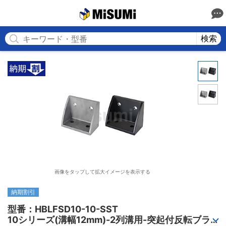
MISUMI
検索
画像をタップして拡大イメージを表示する
納期割引
型番：HBLFSD10-10-SST

10シリーズ(溝幅12mm)-2列溝用-突起付反転ブラ