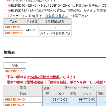
＊HBLFSD10−12指定時は4×φ12.2
[ ! ]
HBLFSD10−12(−C)・HBLFSDB10-12(−C)は下部の位置決
[ ! ]
HBLFSDB10−12(−C)は下部の位置決め用突起部にカチオン電
[ ! ]
ブラケットの直角度は、
直角度公差表
をご確認下さい。
Type
[ M ]材質
[ S ]表面処理
HBLFSD10
-
ADC12
HBLFSDB10
カチオン電着塗装(黒)
規格表
型番
HBLFSD10-10
・下表の価格表は
24年2月時点の情報
になります。
・最新の価格は型番確定後に「価格を確認」ボタンを押下しご確認
型番
適合ボルト・ナット
質量
(g)
Type
ボルト
個数
ナット
個数
HBLFSD10-10
CBM10-25
HNTT10-10
HBLFSD10-12