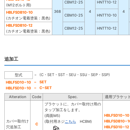
CBM12-25
HNTT10-12
(M12ボルト用)
368
4
4
HBLFSDB10-10
CBM10-25
HNTT10-10
(カチオン電着塗装：黒色)
HBLFSDB10-12
CBM12-25
HNTT10-12
(カチオン電着塗装：黒色)
追加工
−
(C・SET・SST・SEU・SSU・SEP・SSP)
型式
−
SET
HBLFSD10−10
−
C−SET
HBLFSD10−10
Alteration
Code
Spec.
適用ブラケッ
ブラケットに、カバー取付け用の
タップ加工をします。
HBLFSD10−10
(両面M5)
カバー取付け
HBLFSDB10−1
(取付用ネジ
こちら
HCBM)
C
穴追加工
HBLFSD10−12