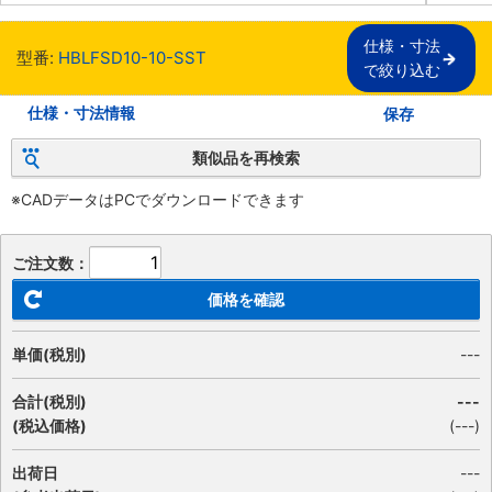
仕様・寸法

型番:
HBLFSD10-10-SST
で絞り込む
仕様・寸法情報
保存
類似品を再検索
※CADデータはPCでダウンロードできます
ご注文数：
価格を確認
単価(税別)
---
合計(税別)
---
(税込価格)
(
---
)
出荷日
---