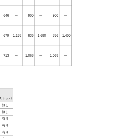
646
ー
900
ー
900
ー
679
1,158
836
1,680
836
1,400
713
ー
1,068
ー
1,068
ー
。
ストッパ
無し
無し
有り
有り
有り