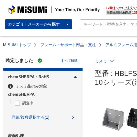
MISUMI | Your Time, Our Priority
17時まで
のご注文で
13
当日出荷対象商品
カテゴリ・メーカーから探す
MISUMI トップ
フレーム・サポート部品・支柱
アルミフレーム
確定しました
すべて解除
ミスミ
型番 : HBLFS
chemSHERPA・RoHS
10シリーズ(
ミスミ品のみ対象
chemSHERPA
調査中
詳細/複数選択する(1)
表面処理