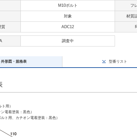
M10ボルト
フ
対象
材質
材質
ADC12
A
調査中
外形図・規格表
型番リスト
表
ルト用）
オン電着塗装：黒色）
2ボルト用、カチオン電着塗装：黒色）