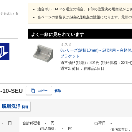
適合ボルトM12を選定の場合、下部の位置決め用突起がご
ージを拡大する
当ページの価格表は
24年2月時点の情報
になります。最新の
よく一緒に見られています
ミスミ
8シリーズ(溝幅10mm)－2列溝用－突起
ブラケット
通常価格(税別)：
301
円
(税込価格：
331
円
通常出荷日：在庫品1日目
-10-SEU
コピー
解除
脱脂洗浄
切替
-
円
合計(税別)
-
円
出荷日
-
(税込価格：
-
円
)
(参考出荷日：