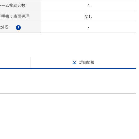
レーム接続穴数
4
証明書：表面処理
なし
RoHS
-
?
詳細情報