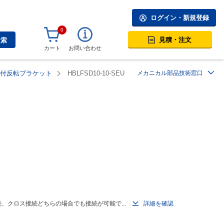
ログイン・新規登録
0
見積・注文
検索
カート
お問い合わせ
突起付反転ブラケット
HBLFSD10-10-SEU
メカニカル部品技術窓口
、クロス接続どちらの場合でも接続が可能で...
詳細を確認