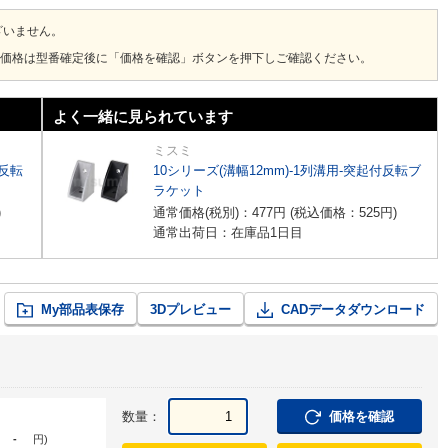
ざいません。
価格は型番確定後に「価格を確認」ボタンを押下しご確認ください。
よく一緒に見られています
ミスミ
付反転
10シリーズ(溝幅12mm)-1列溝用-突起付反転ブ
ラケット
)
通常価格(税別)：
477
円
(税込価格：
525
円
)
通常出荷日：在庫品1日目
My部品表保存
3Dプレビュー
CADデータダウンロード
数量：
価格を確認
-
円
)