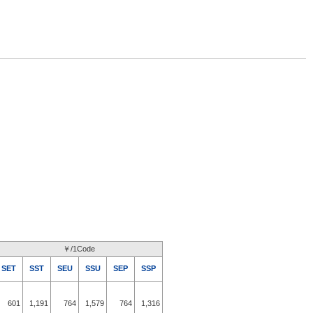
￥/1Code
SET
SST
SEU
SSU
SEP
SSP
601
1,191
764
1,579
764
1,316