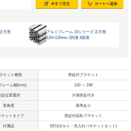
今すぐ注文
カートへ追加
 正方形
アルミフレーム 10シリーズ 正方形
120×120mm 2列溝 4面溝
ラケット種類
突起付ブラケット
フレーム幅(mm)
120 ～ 240
突起位置選択
片側突起付き
直角度
基準あり
ラケットタイプ
突起付反転ブラケット
付属品
SEU(ボルト・先入れバネナットセット)