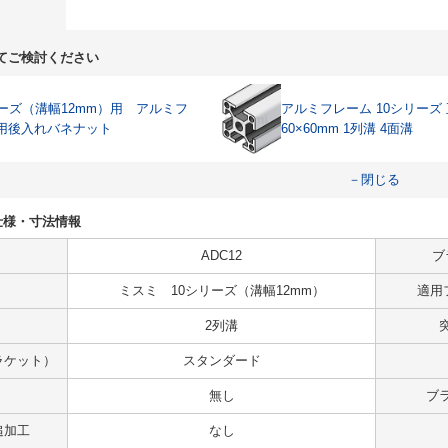
てご検討ください
リーズ（溝幅12mm）用 アルミフ
アルミフレーム 10シリーズ
用後入れバネナット
60×60mm 1列溝 4面溝
－閉じる
Uの仕様・寸法情報
ADC12
ブ
ミスミ 10シリーズ（溝幅12mm）
適用
2列溝
ラケット）
スタンダード
無し
ブ
追加工
なし