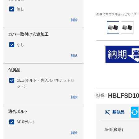
無し
画像にマウスを合わせてイメ
解除
カバー取付け穴追加工
なし
解除
付属品
SEU(ボルト・先入れバネナットセ
ット)
HBLFSD10
型番
:
解除
適合ボルト
類似品
M10ボルト
単価(税別)
解除