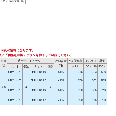
チオン電着塗装(黒)
月時点の情報
になります。
後に「価格を確認」ボタンを押下しご確認ください。
適合ボルト・ナット
￥基準単価
￥スライド単価
質量
許容荷重
(g)
(N)
ボルト
個数
ナット
個数
1～99コ
100～499
500～
CBM10-25
HNTT10-10
5116
646
623
550
CBM12-25
HNTT10-12
7435
668
634
569
368
4
4
CBM10-25
HNTT10-10
5116
868
835
740
CBM12-25
HNTT10-12
7435
890
845
758