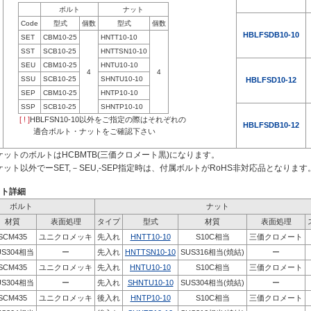
ボルト
ナット
Code
型式
個数
型式
個数
HBLFSDB10-10
SET
CBM10-25
HNTT10-10
SST
SCB10-25
HNTTSN10-10
SEU
CBM10-25
HNTU10-10
4
4
SSU
SCB10-25
SHNTU10-10
HBLFSD10-12
SEP
CBM10-25
HNTP10-10
SSP
SCB10-25
SHNTP10-10
[ ! ]
HBLFSN10-10以外をご指定の際はそれぞれの
HBLFSDB10-12
適合ボルト・ナットをご確認下さい
ケットのボルトはHCBMTB(三価クロメート黒)になります。
ケット以外でーSET,－SEU,-SEP指定時は、付属ボルトがRoHS非対応品となります
ット詳細
ボルト
ナット
材質
表面処理
タイプ
型式
材質
表面処理
SCM435
ユニクロメッキ
先入れ
HNTT10-10
S10C相当
三価クロメート
US304相当
ー
先入れ
HNTTSN10-10
SUS316相当(焼結)
ー
SCM435
ユニクロメッキ
先入れ
HNTU10-10
S10C相当
三価クロメート
US304相当
ー
先入れ
SHNTU10-10
SUS304相当(焼結)
ー
SCM435
ユニクロメッキ
後入れ
HNTP10-10
S10C相当
三価クロメート