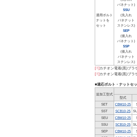
バネナット)
SSU
適用ボルト
(先入れ
ナットを
バネナット
セット
ステンレス)
SEP
(後入れ
バネナット)
SSP
(後入れ
バネナット
ステンレス)
[ ! ]
カチオン電着(黒)ブラ
[ ! ]
カチオン電着(黒)ブラ
■適応ボルト・ナットセ
追加工型式
型式
SET
CBM10-25
SST
SCB10-25
S
SEU
CBM10-25
SSU
SCB10-25
S
SEP
CBM10-25