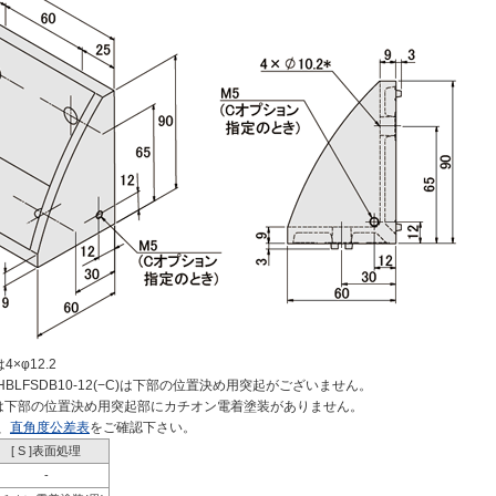
4×φ12.2
C)・HBLFSDB10-12(−C)は下部の位置決め用突起がございません。
(−C)は下部の位置決め用突起部にカチオン電着塗装がありません。
、
直角度公差表
をご確認下さい。
[ S ]表面処理
-