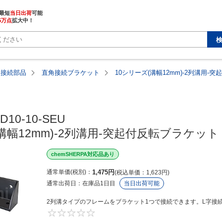
最短
当日出荷
5万点
拡大中！
用接続部品
直角接続ブラケット
10シリーズ(溝幅12mm)-2列溝用-
D10-10-SEU

溝幅12mm)-2列溝用-突起付反転ブラケット
chemSHERPA対応品あり
通常単価(税別)
1,475
円
税込単価
1,623
円
通常出荷日：
在庫品1日目
当日出荷可能
2列溝タイプのフレームをブラケット1つで接続できます。L字接続
0