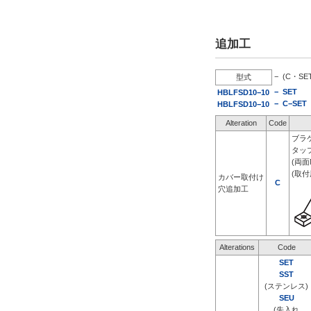
追加工
−
(C・SE
型式
−
SET
HBLFSD10−10
−
C−SET
HBLFSD10−10
Alteration
Code
ブラ
タッ
(両面
(取
カバー取付け
C
穴追加工
Alterations
Code
SET
SST
(ステンレス)
SEU
(先入れ