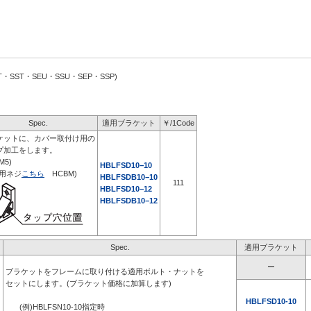
T・SST・SEU・SSU・SEP・SSP)
Spec.
適用ブラケット
￥/1Code
ケットに、カバー取付け用の
プ加工をします。
M5)
HBLFSD10−10
付用ネジ
こちら
HCBM)
HBLFSDB10−10
111
HBLFSD10−12
HBLFSDB10−12
Spec.
適用ブラケット
ー
ブラケットをフレームに取り付ける適用ボルト・ナットを
セットにします。(ブラケット価格に加算します)
HBLFSD10-10
(例)HBLFSN10-10指定時