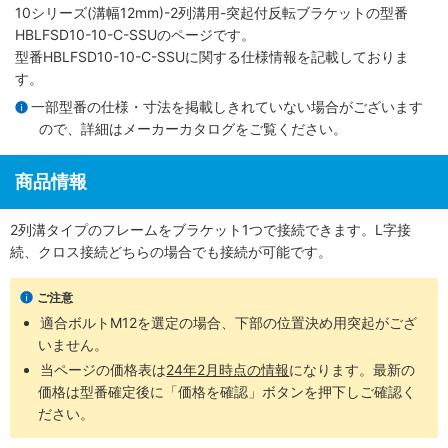
10シリーズ(溝幅12mm)-2列溝用-突起付反転ブラケット
の型番
HBLFSD10-10-C-SSUのページです。
型番HBLFSD10-10-C-SSUに関する仕様情報を記載しておりま
す。
一部型番の仕様・寸法を掲載しきれていない場合がございます
ので、詳細は
メーカーカタログ
をご覧ください。
商品情報
2列溝タイプのフレームをブラケット1つで接続できます。L字接
続、クロス接続どちらの場合でも接続が可能です。
ご注意
適合ボルトM12を選定の場合、下部の位置決め用突起がござ
いません。
当ページの価格表は
24年2月時点の情報
になります。最新の
価格は型番確定後に「価格を確認」ボタンを押下しご確認く
ださい。