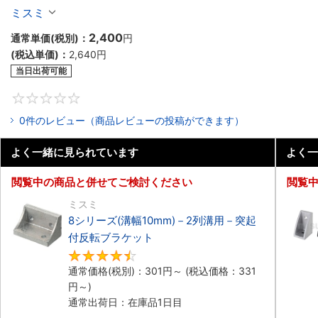
ケット
ミスミ
2,400
通常単価(税別)：
円
(税込単価)：
2,640
円
当日出荷可能
0
0件のレビュー（商品レビューの投稿ができます）
よく一緒に見られています
よく一
閲覧中の商品と併せてご検討ください
閲覧
ミスミ
8シリーズ(溝幅10mm)－2列溝用－突起
付反転ブラケット
4.5
通常価格(税別)：
301
円
～
(税込価格：
331
円
～)
通常出荷日：在庫品1日目