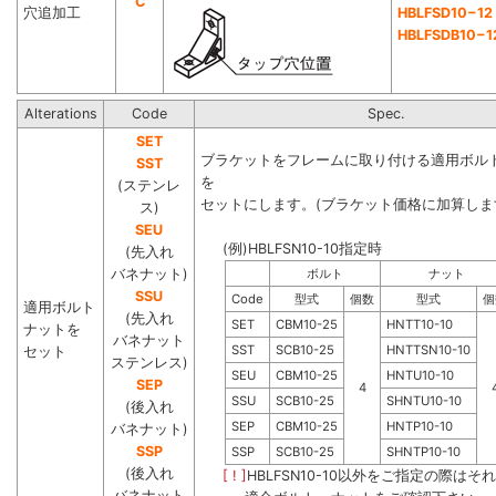
C
穴追加工
HBLFSD10−12
HBLFSDB10−1
Alterations
Code
Spec.
SET
ブラケットをフレームに取り付ける適用ボル
SST
を
(ステンレ
セットにします。(ブラケット価格に加算しま
ス)
SEU
(例)HBLFSN10-10指定時
(先入れ
バネナット)
ボルト
ナット
SSU
Code
型式
個数
型式
個
適用ボルト
(先入れ
SET
CBM10-25
HNTT10-10
ナットを
バネナット
SST
SCB10-25
HNTTSN10-10
セット
ステンレス)
SEU
CBM10-25
HNTU10-10
SEP
4
SSU
SCB10-25
SHNTU10-10
(後入れ
SEP
CBM10-25
HNTP10-10
バネナット)
SSP
SSP
SCB10-25
SHNTP10-10
(後入れ
[ ! ]
HBLFSN10-10以外をご指定の際はそ
バネナット