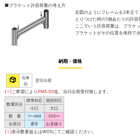
■ブラケット許容荷重の考え方
左図のようにフレームを2本立て
とりつけた時の1個あたりの許容
ここでいう許容荷重は、ブラケ
ブラケットがその位置を保持でき
納期・価格
在庫
翌日出荷
品
[ ! ]
ご希望により
PM5:00
迄、当日出荷受付致します。
標準対応
個別対応
数量区分
小口
大口
数 量
1〜499
500〜
出荷日
通常
お見積り
[ ! ]
表示数量超えはWOSにてご確認ください。