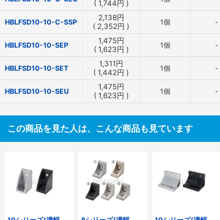
(
1,744
円
)
2,138
円
HBLFSD10-10-C-SSP
1個
-
(
2,352
円
)
1,475
円
HBLFSD10-10-SEP
1個
-
(
1,623
円
)
1,311
円
HBLFSD10-10-SET
1個
-
(
1,442
円
)
1,475
円
HBLFSD10-10-SEU
1個
-
(
1,623
円
)
この商品を見た人は、こんな商品も見ています
10シリーズ(溝幅
8シリーズ(溝幅
10シリーズ(溝幅