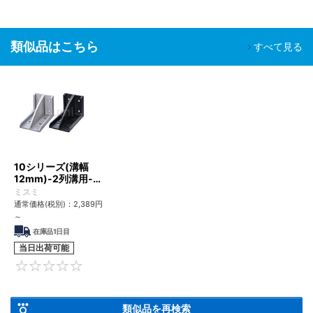
類似品はこちら
すべて見る
10シリーズ(溝幅
12mm)-2列溝用-突
起付反転ブラケット
ミスミ
取付穴8個タイプ
通常価格(税別)：
2,389
円
～
在庫品1日目
当日出荷可能
0
類似品を再検索