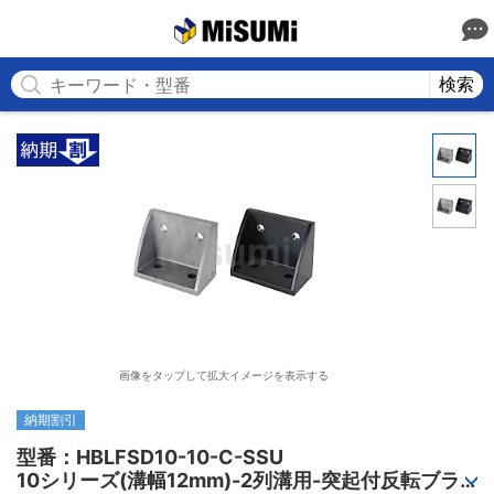
MISUMI
検索
画像をタップして拡大イメージを表示する
納期割引
型番：HBLFSD10-10-C-SSU

10シリーズ(溝幅12mm)-2列溝用-突起付反転ブラ