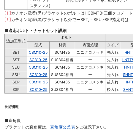
適合ボルト・ナットをご確認下さい
ステンレス)
[ ! ]
カチオン電着(黒)ブラケットのボルトはHCBMTB(三価クロメー
[ ! ]
カチオン電着(黒)ブラケット以外でーSET,－SEU,-SEP指定時
■適応ボルト・ナットセット詳細
ボルト
追加工型式
型式
材質
表面処理
タイプ
SET
CBM10-25
SCM435
ユニクロメッキ
先入れ
HNT
SST
SCB10-25
SUS304相当
ー
先入れ
HNTT
SEU
CBM10-25
SCM435
ユニクロメッキ
先入れ
HNT
SSU
SCB10-25
SUS304相当
ー
先入れ
SHNT
SEP
CBM10-25
SCM435
ユニクロメッキ
後入れ
HNT
SSP
SCB10-25
SUS304相当
ー
後入れ
SHNT
技術情報
■直角度
ブラケットの直角度は、
直角度公差表
をご確認下さい。