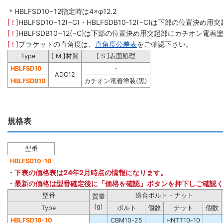
＊HBLFSD10−12指定時は4×φ12.2
[ ! ]
HBLFSD10−12(−C)・HBLFSDB10-12(−C)は下部の位置決
[ ! ]
HBLFSDB10−12(−C)は下部の位置決め用突起部にカチオン電
[ ! ]
ブラケットの直角度は、
直角度公差表
をご確認下さい。
Type
[ M ]材質
[ S ]表面処理
HBLFSD10
-
ADC12
HBLFSDB10
カチオン電着塗装(黒)
規格表
型番
HBLFSD10-10
・下表の価格表は
24年2月時点の情報
になります。
・最新の価格は型番確定後に「価格を確認」ボタンを押下しご確認
型番
適合ボルト・ナット
質量
(g)
Type
ボルト
個数
ナット
個数
HBLFSD10-10
CBM10-25
HNTT10-10