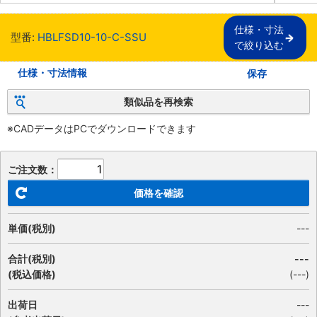
仕様・寸法

型番:
HBLFSD10-10-C-SSU
で絞り込む
仕様・寸法情報
保存
類似品を再検索
※CADデータはPCでダウンロードできます
ご注文数：
価格を確認
単価(税別)
---
合計(税別)
---
(税込価格)
(
---
)
出荷日
---