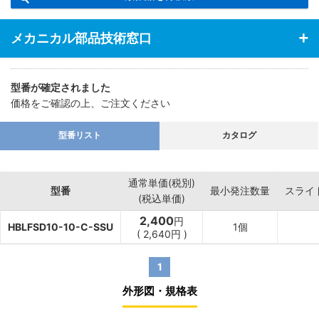
メカニカル部品技術窓口
型番が確定されました
価格をご確認の上、ご注文ください
型番リスト
カタログ
通常単価(税別)
型番
最小発注数量
スライ
(税込単価)
2,400
円
HBLFSD10-10-C-SSU
1個
(
2,640
円
)
1
外形図・規格表