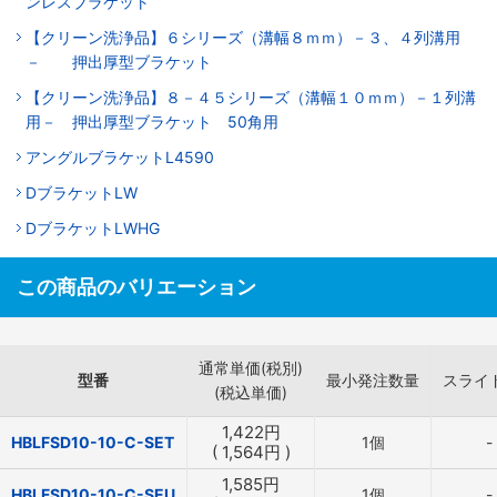
ンレスブラケット
【クリーン洗浄品】６シリーズ（溝幅８ｍｍ）－３、４列溝用
－ 押出厚型ブラケット
【クリーン洗浄品】８－４５シリーズ（溝幅１０ｍｍ）－１列溝
用－ 押出厚型ブラケット 50角用
アングルブラケットL4590
DブラケットLW
DブラケットLWHG
この商品のバリエーション
通常単価(税別)
型番
最小発注数量
スライ
(税込単価)
1,422
円
HBLFSD10-10-C-SET
1個
-
(
1,564
円
)
1,585
円
HBLFSD10-10-C-SEU
1個
-