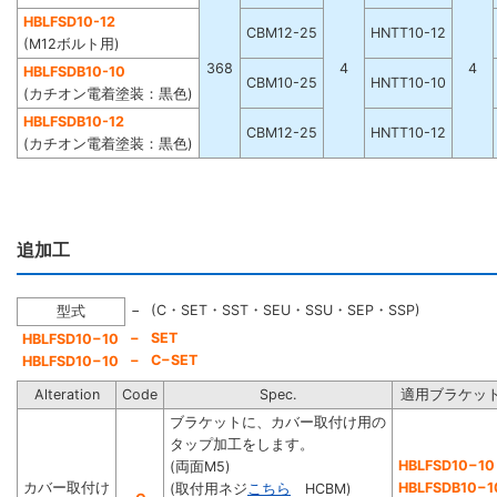
HBLFSD10-12
CBM12-25
HNTT10-12
(M12ボルト用)
368
4
4
HBLFSDB10-10
CBM10-25
HNTT10-10
(カチオン電着塗装：黒色)
HBLFSDB10-12
CBM12-25
HNTT10-12
(カチオン電着塗装：黒色)
追加工
−
(C・SET・SST・SEU・SSU・SEP・SSP)
型式
−
SET
HBLFSD10−10
−
C−SET
HBLFSD10−10
Alteration
Code
Spec.
適用ブラケッ
ブラケットに、カバー取付け用の
タップ加工をします。
HBLFSD10−10
(両面M5)
カバー取付け
HBLFSDB10−1
(取付用ネジ
こちら
HCBM)