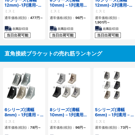
12mm)-1列溝用-突
10mm)－1列溝用－
12mm)-2列溝用-押
起付反転ブラケット
突起付反転ブラケッ
出厚型ブラケット
ミスミ
ミスミ
ミスミ
ト
通常価格(税別)：
477
円
～
通常価格(税別)：
96
円
～
通常価格(税別)：
1,901
円
～
在庫品1日目
在庫品1日目
在庫品1日目
当日出荷可能
当日出荷可能
当日出荷可能
直角接続ブラケットの売れ筋ランキング
6シリーズ(溝幅
8シリーズ(溝幅
5シリーズ(溝幅
8mm)－1列溝用－
10mm)－1列溝用－
6mm)－1列溝用－
突起付反転ブラケッ
突起付反転ブラケッ
突起付反転ブラケッ
ミスミ
ミスミ
ミスミ
ト
ト
ト
通常価格(税別)：
78
円
～
通常価格(税別)：
96
円
～
通常価格(税別)：
73
円
～