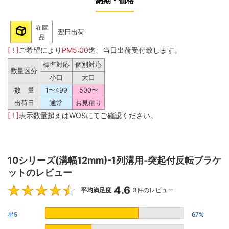
納期・価格
在庫
翌日出荷
品
[ ! ]
ご希望により
PM5:00
迄、当日出荷受付致します。
標準対応
個別対応
数量区分
小口
大口
数 量
1〜499
500〜
出荷日
通常
お見積り
[ ! ]
表示数量超えはWOSにてご確認ください。
10シリーズ(溝幅12mm)-1列溝用-突起付反転ブラケ
ットのレビュー
4.6
4.6
平均満足度
3件のレビュー
星5
67%