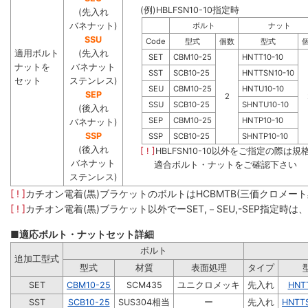
(例)HBLFSN10-10指定時
(先入れ
バネナット)
ボルト
ナット
SSU
Code
型式
個数
型式
適用ボルト
(先入れ
SET
CBM10-25
HNTT10-10
ナットを
バネナット
SST
SCB10-25
HNTTSN10-10
セット
ステンレス)
SEU
CBM10-25
HNTU10-10
SEP
2
SSU
SCB10-25
SHNTU10-10
(後入れ
SEP
CBM10-25
HNTP10-10
バネナット)
SSP
SSP
SCB10-25
SHNTP10-10
(後入れ
[ ! ]
HBLFSN10-10以外をご指定の際は規
バネナット
適合ボルト・ナットをご確認下さい
ステンレス)
[ ! ]
カチオン電着(黒)ブラケットのボルトはHCBMTB(三価クロメー
[ ! ]
カチオン電着(黒)ブラケット以外でーSET,－SEU,-SEP指定時
■適応ボルト・ナットセット詳細
ボルト
追加工型式
型式
材質
表面処理
タイプ
SET
CBM10-25
SCM435
ユニクロメッキ
先入れ
HNT
SST
SCB10-25
SUS304相当
ー
先入れ
HNTT