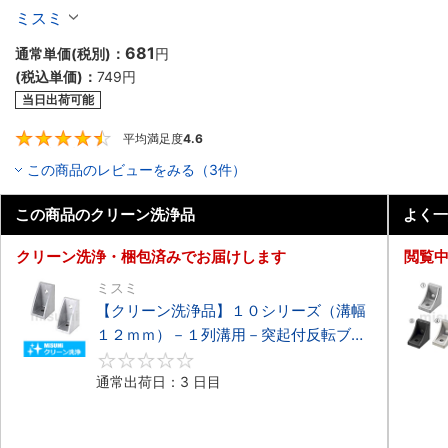
ット
ミスミ
681
通常単価(税別)：
円
(税込単価)：
749
円
当日出荷可能
平均満足度
4.6
4.6
この商品のレビューをみる（3件）
この商品のクリーン洗浄品
よく一
クリーン洗浄・梱包済みでお届けします
閲覧
ミスミ
【クリーン洗浄品】１０シリーズ（溝幅
１２ｍｍ）－１列溝用－突起付反転ブラ
ケット
0
通常出荷日：3 日目