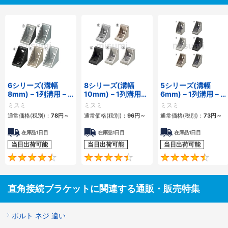
6シリーズ(溝幅
8シリーズ(溝幅
5シリーズ(溝幅
8mm)－1列溝用－
10mm)－1列溝用－
6mm)－1列溝用－
突起付反転ブラケッ
突起付反転ブラケッ
突起付反転ブラケッ
ミスミ
ミスミ
ミスミ
ト
ト
ト
通常価格(税別)：
78
円
～
通常価格(税別)：
96
円
～
通常価格(税別)：
73
円
～
在庫品1日目
在庫品1日目
在庫品1日目
当日出荷可能
当日出荷可能
当日出荷可能
4.5
4.7
直角接続ブラケットに関連する通販・販売特集
ボルト ネジ 違い