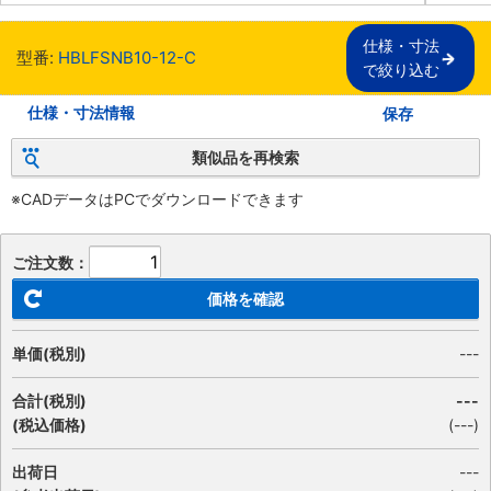
仕様・寸法

型番:
HBLFSNB10-12-C
で絞り込む
仕様・寸法情報
保存
類似品を再検索
※CADデータはPCでダウンロードできます
ご注文数：
価格を確認
単価(税別)
---
合計(税別)
---
(税込価格)
(
---
)
出荷日
---