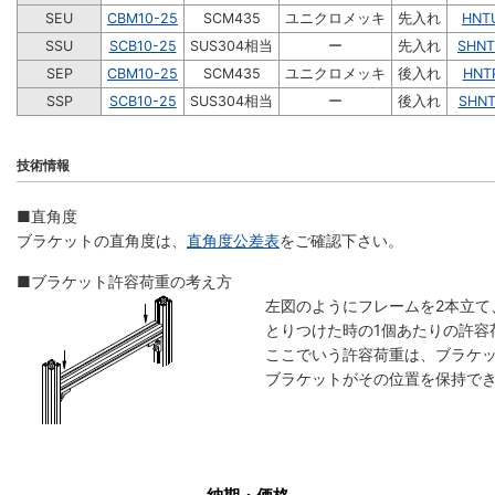
SEU
CBM10-25
SCM435
ユニクロメッキ
先入れ
HNT
SSU
SCB10-25
SUS304相当
ー
先入れ
SHNT
SEP
CBM10-25
SCM435
ユニクロメッキ
後入れ
HNT
SSP
SCB10-25
SUS304相当
ー
後入れ
SHNT
技術情報
■直角度
ブラケットの直角度は、
直角度公差表
をご確認下さい。
■ブラケット許容荷重の考え方
左図のようにフレームを2本立て
とりつけた時の1個あたりの許容
ここでいう許容荷重は、ブラケ
ブラケットがその位置を保持でき