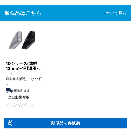
類似品はこちら
すべて見る
10シリーズ(溝幅
12mm)-1列溝用-突
起付反転ブラケット
ミスミ
取付穴4個タイプ
通常価格(税別)：
1,555
円
～
在庫品1日目
当日出荷可能
0
類似品を再検索