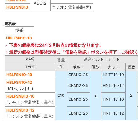
ADC12
HBLFSNB10
カチオン電着塗装(黒)
規格表
型番
HBLFSN10-10
・下表の価格表は
24年2月時点の情報
になります。
・最新の価格は型番確定後に「価格を確認」ボタンを押下しご確認
型番
適合ボルト・ナット
質量
(g)
TYPE
ボルト
個数
ナット
個数
HBLFSN10-10
CBM10-25
HNTT10-10
HBLFSN10-12
CBM12-25
HNTT10-12
(M12ボルト用)
210
2
2
HBLFSNB10-10
CBM10-25
HNTT10-10
(カチオン電着塗装：黒色)
HBLFSNB10-12
CBM12-25
HNTT10-12
(カチオン電着塗装：黒色)