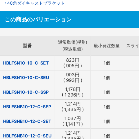
40角ダイキャストブラケット
この商品のバリエーション
通常単価(税別)
型番
最小発注数量
スラ
(税込単価)
823
円
HBLFSN10-10-C-SET
1個
(
905
円
)
903
円
HBLFSN10-10-C-SEU
1個
(
993
円
)
1,178
円
HBLFSN10-10-C-SSP
1個
(
1,296
円
)
1,214
円
HBLFSNB10-12-C-SEP
1個
(
1,335
円
)
1,037
円
HBLFSNB10-12-C-SET
1個
(
1,141
円
)
1,214
円
HBLFSNB10-12-C-SEU
1個
(
1,335
円
)