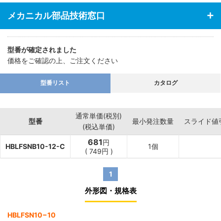
メカニカル部品技術窓口
型番が確定されました
価格をご確認の上、ご注文ください
型番リスト
カタログ
通常単価(税別)
型番
最小発注数量
スライド値
(税込単価)
681
円
HBLFSNB10-12-C
1個
(
749
円
)
1
外形図・規格表
HBLFSN10−10