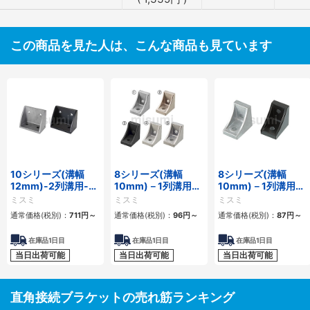
この商品を見た人は、こんな商品も見ています
10シリーズ(溝幅
8シリーズ(溝幅
8シリーズ(溝幅
12mm)-2列溝用-突
10mm)－1列溝用－
10mm)－1列溝用－
起付反転ブラケット
突起付反転ブラケッ
突起付ブラケット
ミスミ
ミスミ
ミスミ
ト
通常価格(税別)：
711
円
～
通常価格(税別)：
96
円
～
通常価格(税別)：
87
円
～
在庫品1日目
在庫品1日目
在庫品1日目
当日出荷可能
当日出荷可能
当日出荷可能
直角接続ブラケットの売れ筋ランキング