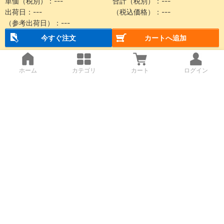
単価（税別）：
---
合計（税別）：
---
出荷日：
---
（税込価格）：
---
（参考出荷日）：
---
今すぐ注文
カートへ追加
ホーム
カテゴリ
カート
ログイン