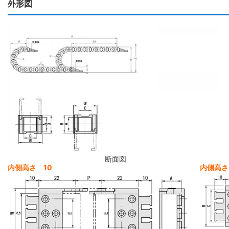
外形図
断面図
内側高さ 10
内側高さ