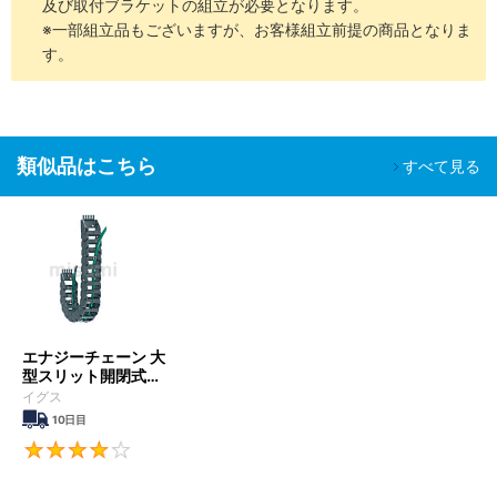
及び取付ブラケットの組立が必要となります。
※一部組立品もございますが、お客様組立前提の商品となりま
す。
類似品はこちら
すべて見る
エナジーチェーン 大
型スリット開閉式
（EZチェーン） E16
イグス
型
10日目
4