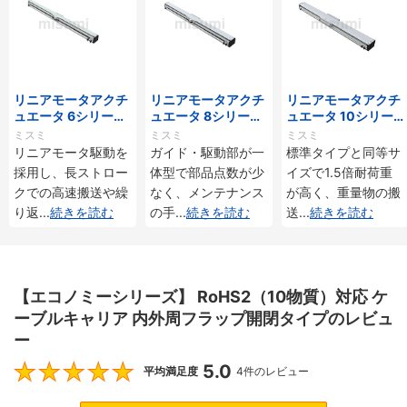
リニアモータアクチ
リニアモータアクチ
リニアモータアクチ
ュエータ 6シリーズ
ュエータ 8シリーズ
ュエータ 10シリー
標準タイプ インクリ
標準タイプ インクリ
ズ 標準タイプ 重荷
ミスミ
ミスミ
ミスミ
メンタル・アブソリ
メンタル・アブソリ
重 インクリメンタ
リニアモータ駆動を
ガイド・駆動部が一
標準タイプと同等サ
ュート仕様
ュート仕様
ル・アブソリュート
採用し、長ストロー
体型で部品点数が少
イズで1.5倍耐荷重
仕様
クでの高速搬送や繰
なく、メンテナンス
が高く、重量物の搬
り返
...
続きを読む
の手
...
続きを読む
送
...
続きを読む
【エコノミーシリーズ】 RoHS2（10物質）対応 ケ
ーブルキャリア 内外周フラップ開閉タイプのレビュ
ー
5.0
5
平均満足度
4件のレビュー