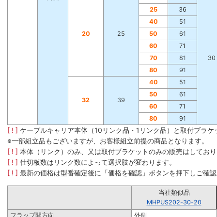
25
36
40
51
20
25
50
61
60
71
70
81
30
80
91
40
51
50
61
32
39
60
71
80
91
[ ! ]
ケーブルキャリア本体（10リンク品・1リンク品）と取付ブラ
※一部組立品もございますが、お客様組立前提の商品となります。
[ ! ]
本体（リンク）のみ、又は取付ブラケットのみの販売はしており
[ ! ]
仕切板数はリンク数によって選択肢が変わります。
[ ! ]
最新の価格は型番確定後に「価格を確認」ボタンを押下しご確認
当社類似品
MHPUS202-30-20
フラップ開方向
外側