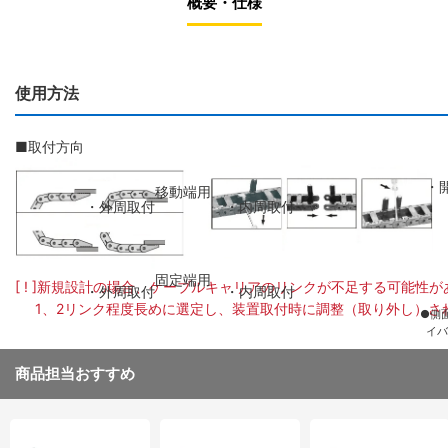
概要・仕様
使用方法
■取付方向
・
移動端用
・外周取付
・内周取付
固定端用
[ ! ]新規設計の場合、ケーブルキャリアのリンクが不足する可能性
・外周取付
・内周取付
1、2リンク程度長めに選定し、装置取付時に調整（取り外し）さ
●側
イバ
上げ
から
商品担当おすすめ