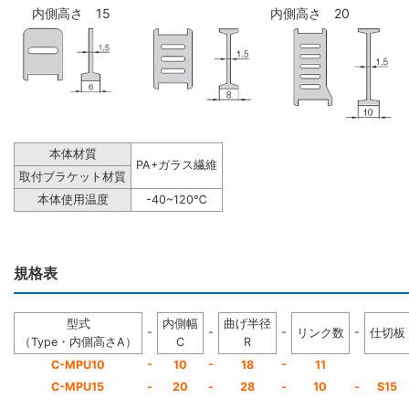
内側高さ 15
内側高さ 20
本体材質
PA+ガラス繊維
取付ブラケット材質
本体使用温度
-40~120℃
規格表
型式
内側幅
曲げ半径
-
-
-
-
リンク数
仕切板
（Type・内側高さA）
C
R
-
-
-
C-MPU10
10
18
11
C-MPU15
-
20
-
28
-
10
-
S15