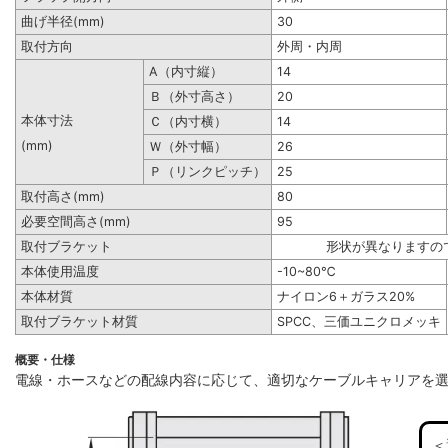
曲げ半径(mm)
30
取付方向
外周・内周
A（内寸縦）
14
Ｂ（外寸高さ）
20
本体寸法
Ｃ（内寸横）
14
(mm)
Ｗ（外寸幅）
26
Ｐ（リンクピッチ）
25
取付高さ(mm)
80
必要空間高さ(mm)
95
取付ブラケット
形状が異なりますの
本体使用温度
-10~80℃
本体材質
ナイロン6＋ガラス20%
取付ブラケット材質
SPCC、三価ユニクロメッキ
概要・仕様
電線・ホースなどの配線内容に応じて、適切なケーブルキャリアを
＜