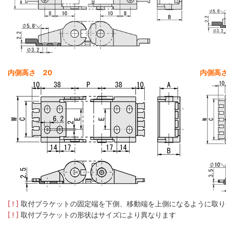
内側高さ 20
内側高さ
[ ! ]
取付ブラケットの固定端を下側、移動端を上側になるように取り
[ ! ]
取付ブラケットの形状はサイズにより異なります