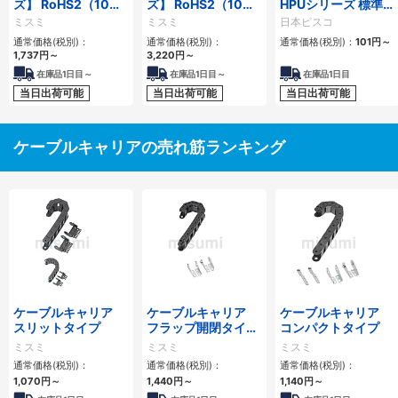
ズ】 RoHS2（10物
ズ】 RoHS2（10物
HPUシリーズ 標準タ
質）対応 ケーブルキ
質）対応 ケーブルキ
イプ フラップ開閉
ミスミ
ミスミ
日本ピスコ
ャリア 内外周側スナ
ャリア 中荷重タイプ
通常価格(税別)：
通常価格(税別)：
通常価格(税別)：
101
円
～
ップ開閉タイプ
1,737
円
～
3,220
円
～
在庫品1日目～
在庫品1日目～
在庫品1日目
当日出荷可能
当日出荷可能
当日出荷可能
ケーブルキャリアの売れ筋ランキング
ケーブルキャリア
ケーブルキャリア
ケーブルキャリア
スリットタイプ
フラップ開閉タイ
コンパクトタイプ
プ 本体＋取付金具
ミスミ
ミスミ
ミスミ
通常価格(税別)：
通常価格(税別)：
通常価格(税別)：
1,070
円
～
1,440
円
～
1,140
円
～