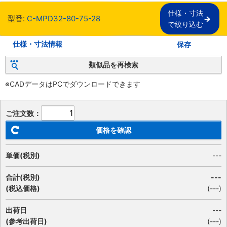
仕様・寸法

型番:
C-MPD32-80-75-28
で絞り込む
仕様・寸法情報
保存
類似品を再検索
※CADデータはPCでダウンロードできます
ご注文数：
価格を確認
単価(税別)
---
合計(税別)
---
(税込価格)
(
---
)
出荷日
---
(参考出荷日)
(---)