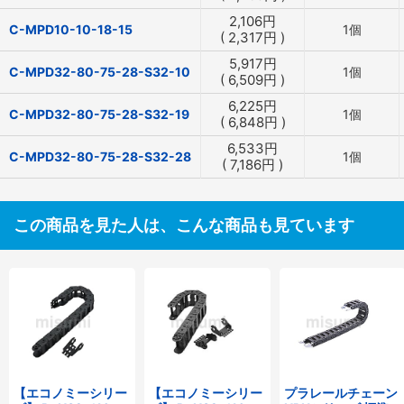
2,106
円
C-MPD10-10-18-15
1個
(
2,317
円
)
5,917
円
C-MPD32-80-75-28-S32-10
1個
(
6,509
円
)
6,225
円
C-MPD32-80-75-28-S32-19
1個
(
6,848
円
)
6,533
円
C-MPD32-80-75-28-S32-28
1個
(
7,186
円
)
この商品を見た人は、こんな商品も見ています
【エコノミーシリー
【エコノミーシリー
プラレールチェーン