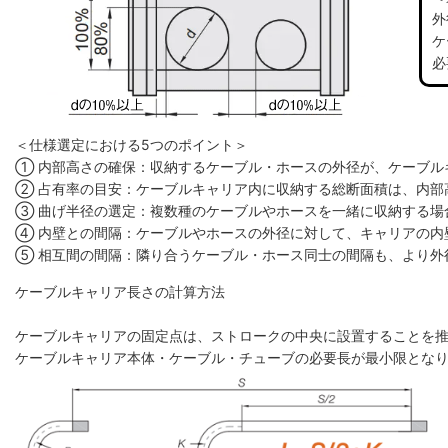
外
ケ
必
＜仕様選定における5つのポイント＞
① 内部高さの確保：収納するケーブル・ホースの外径が、ケーブル
② 占有率の目安：ケーブルキャリア内に収納する総断面積は、内部高
③ 曲げ半径の選定：複数種のケーブルやホースを一緒に収納する場
④ 内壁との間隔：ケーブルやホースの外径に対して、キャリアの内
⑤ 相互間の間隔：隣り合うケーブル・ホース同士の間隔も、より外
ケーブルキャリア長さの計算方法
ケーブルキャリアの固定点は、ストロークの中央に設置することを
ケーブルキャリア本体・ケーブル・チューブの必要長が最小限とな