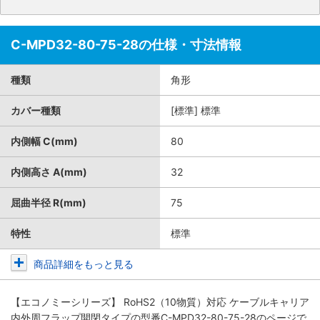
C-MPD32-80-75-28の仕様・寸法情報
種類
角形
カバー種類
[標準] 標準
内側幅 C(mm)
80
内側高さ A(mm)
32
屈曲半径 R(mm)
75
特性
標準
商品詳細をもっと見る
【エコノミーシリーズ】 RoHS2（10物質）対応 ケーブルキャリア
内外周フラップ開閉タイプ
の型番C-MPD32-80-75-28のページで