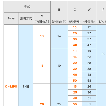
型式
B
C
W
P
A
Type
開閉方式
(内側高さ)
(外側高さ)
(内側幅)
(外側幅)
(ピッ
10
17
20
27
10
14
30
37
40
47
10
18
20
15
23
20
28
15
19
30
38
40
48
50
58
C－MPU
外側
15
26
25
36
40
51
20
25
50
61