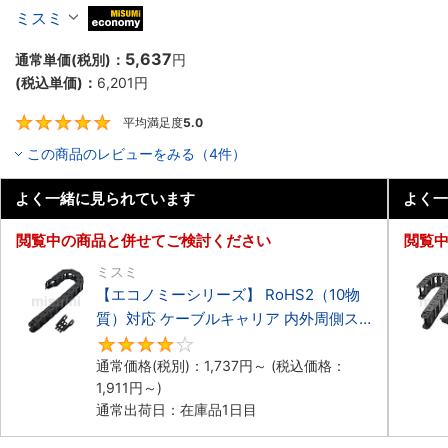
ーブルキャリア 内外周フラップ開閉タイプ
ミスミ
MiSUMi economy
5,637
通常単価(税別)：
円
(税込単価)：
6,201
円
平均満足度
5.0
5
この商品のレビューをみる（4件）
よく一緒に見られています
よく一
閲覧中の商品と併せてご検討ください
閲覧
ミスミ
【エコノミーシリーズ】 RoHS2（10物
質）対応 ケーブルキャリア 内外周側ス
ナップ開閉タイプ
4.2
通常価格(税別)：
1,737
円
～
(税込価格：
1,911
円
～)
通常出荷日：在庫品1日目