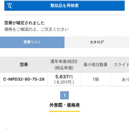
類似品を再検索
型番が確定されました
価格をご確認の上、ご注文ください
型番リスト
カタログ
通常単価(税別)
型番
最小発注数量
スライ
(税込単価)
5,637
円
C-MPD32-80-75-28
1個
あ
(
6,201
円
)
1
外形図・規格表