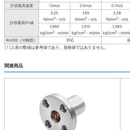
許容最高速度
1.0m/s
0.5m/s
0.7m/s
3.25
1.65
2.28
2
2
2
N/mm
・m/s
N/mm
・m/s
N/mm
・m/s
許容最高PV値
1,990
1,010
1,393
2
2
2
kgf/cm
・m/min
kgf/cm
・m/min
kgf/cm
・m/mi
RoHS2（10物質）
対応
[ ! ]
上表の数値は参考値であり、規格値ではありません。
関連商品