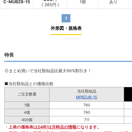
C-MUBZ8-15
1個
あり
(
385
円
)
1
外形図・規格表
特長
◇まとめ買いで当社類似品比最大66%割引き！
■当社類似品との価格比較
当社類似品
ご注文数量
MPBZU8-15
1個
790
4個
790
400個
711
・上表の価格表は
24年12月時点の情報
になります。