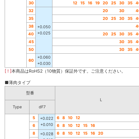
30
12
15
16
19
20
25
30
35
4
32
20
30
4
35
20
25
30
35
4
38
4
+0.050
+0.025
40
20
25
30
35
4
45
30
35
4
50
30
35
4
+0.060
60
+0.030
[ ! ]
本商品はRoHS2（10物質）保証外です。ご注意ください。
■薄肉タイプ
型番
L
Type
dF7
5
6
8
10
12
+0.022
+0.010
6
6
8
10
12
15
16
8
6
8
10
12
15
16
20
+0.028