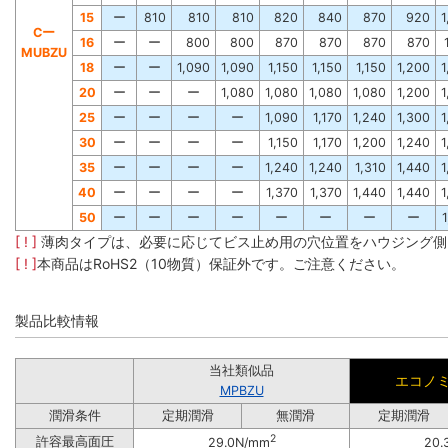
15
ー
810
810
810
820
840
870
920
1
Cー
16
ー
ー
800
800
870
870
870
870
MUBZU
18
ー
ー
1,090
1,090
1,150
1,150
1,150
1,200
1
20
ー
ー
ー
1,080
1,080
1,080
1,080
1,200
1
25
ー
ー
ー
ー
1,090
1,170
1,240
1,300
1
30
ー
ー
ー
ー
1,150
1,170
1,200
1,240
1
35
ー
ー
ー
ー
1,240
1,240
1,310
1,440
1
40
ー
ー
ー
ー
1,370
1,370
1,440
1,440
1
50
ー
ー
ー
ー
ー
ー
ー
ー
[ ! ]
薄肉タイプは、必要に応じてビス止め用の穴位置をハウジング側
[ ! ]
本商品はRoHS2（10物質）保証外です。ご注意ください。
製品比較情報
当社類似品
エコノ
MPBZU
潤滑条件
定期潤滑
無潤滑
定期潤滑
2
許容最高面圧
29.0N/mm
20.