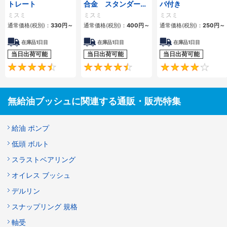
トレート
合金 スタンダード
バ付き
内径Ｆ７外径ｍ６タ
ミスミ
ミスミ
ミスミ
イプ
通常価格(税別)：
330
円
～
通常価格(税別)：
400
円
～
通常価格(税別)：
250
円
～
在庫品1日目
在庫品1日目
在庫品1日目
当日出荷可能
当日出荷可能
当日出荷可能
4.5
4.6
無給油ブッシュに関連する通販・販売特集
給油 ポンプ
低頭 ボルト
スラストベアリング
オイレス ブッシュ
デルリン
スナップリング 規格
軸受