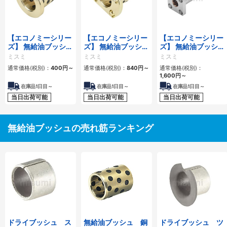
【エコノミーシリー
【エコノミーシリー
【エコノミーシリー
ズ】 無給油ブッシュ
ズ】 無給油ブッシュ
ズ】 無給油ブッシ
銅合金ツバ付タイプ
銅合金標準フランジ
ュ 青銅合金 角フ
ミスミ
ミスミ
ミスミ
内径E7外径r6
タイプ 内径F7外径
ランジ型ハウジング
通常価格(税別)：
400
円
～
通常価格(税別)：
840
円
～
通常価格(税別)：
h7
ユニット
1,600
円
～
在庫品1日目～
在庫品1日目～
在庫品1日目～
当日出荷可能
当日出荷可能
当日出荷可能
無給油ブッシュの売れ筋ランキング
ドライブッシュ ス
無給油ブッシュ 銅
ドライブッシュ ツ