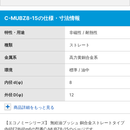
C-MUBZ8-15の仕様・寸法情報
特性・用途
非磁性 / 耐熱性
種類
ストレート
金属系
高力黄銅合金系
環境
標準 / 油中
内径 d(φ)
8
外径 D(φ)
12
商品詳細をもっと見る
【エコノミーシリーズ】 無給油ブッシュ 銅合金ストレートタイプ
内径F7外径m6
の型番C-MUBZ8-15のページです。