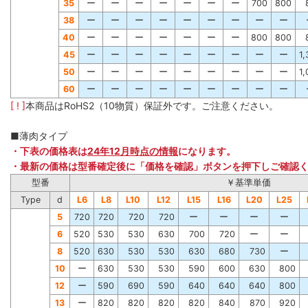
35
ー
ー
ー
ー
ー
ー
ー
700
800
38
ー
ー
ー
ー
ー
ー
ー
ー
ー
40
ー
ー
ー
ー
ー
ー
ー
800
800
45
ー
ー
ー
ー
ー
ー
ー
ー
ー
1
50
ー
ー
ー
ー
ー
ー
ー
ー
ー
1
60
ー
ー
ー
ー
ー
ー
ー
ー
ー
[ ! ]
本商品はRoHS2（10物質）保証外です。ご注意ください。
■薄肉タイプ
・下表の価格表は
24年12月時点の情報
になります。
・最新の価格は型番確定後に「価格を確認」ボタンを押下しご確認
型番
￥基準単価
Type
d
L6
L8
L10
L12
L15
L16
L20
L25
5
720
720
720
720
ー
ー
ー
ー
6
520
530
530
630
700
720
ー
ー
8
520
630
530
530
630
680
730
ー
10
ー
630
530
530
590
600
630
800
12
ー
590
690
590
640
640
640
800
13
ー
820
820
820
820
840
870
920