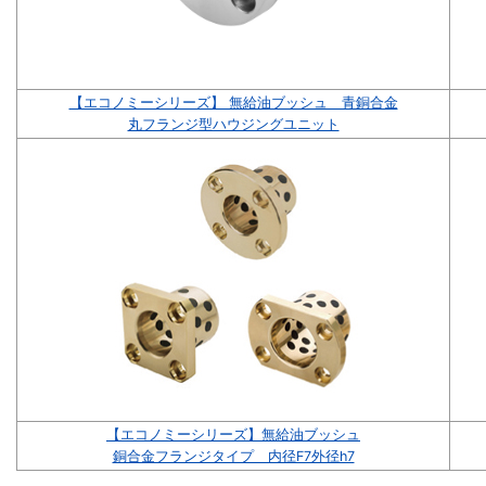
【エコノミーシリーズ】 無給油ブッシュ 青銅合金
丸フランジ型ハウジングユニット
【エコノミーシリーズ】無給油ブッシュ
銅合金フランジタイプ 内径F7外径h7