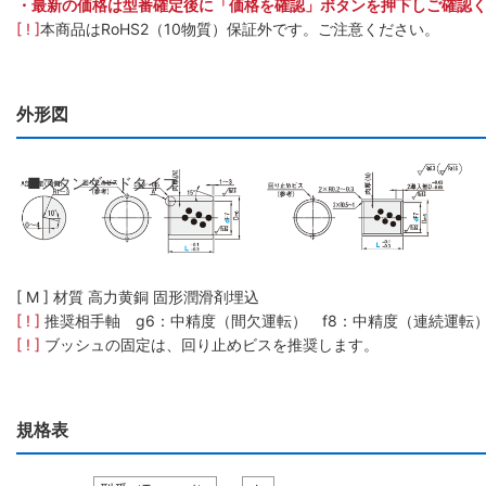
・最新の価格は型番確定後に「価格を確認」ボタンを押下しご確認
[ ! ]
本商品はRoHS2（10物質）保証外です。ご注意ください。
外形図
■スタンダードタイプ
[ M ] 材質 高力黄銅 固形潤滑剤埋込
[ ! ]
推奨相手軸 g6：中精度（間欠運転） f8：中精度（連続運転
[ ! ]
ブッシュの固定は、回り止めビスを推奨します。
規格表