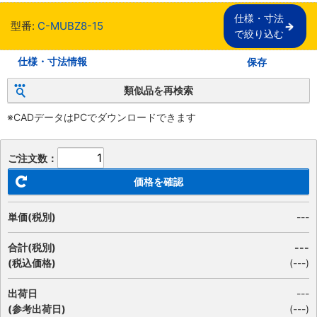
仕様・寸法

型番:
C-MUBZ8-15
で絞り込む
仕様・寸法情報
保存
類似品を再検索
※CADデータはPCでダウンロードできます
ご注文数：
価格を確認
単価(税別)
---
合計(税別)
---
(税込価格)
(
---
)
出荷日
---
(参考出荷日)
(---)