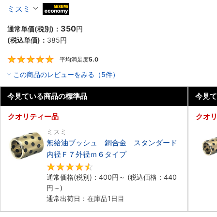
トレートタイプ 内径F7外径m6
ミスミ
MiSUMi economy
350
通常単価(税別)：
円
(税込単価)：
385
円
平均満足度
5.0
5
この商品のレビューをみる（5件）
今見ている商品の標準品
今見て
クオリティー品
クオ
ミスミ
無給油ブッシュ 銅合金 スタンダード
内径Ｆ７外径ｍ６タイプ
4.6
通常価格(税別)：
400
円
～
(税込価格：
440
円
～)
通常出荷日：在庫品1日目