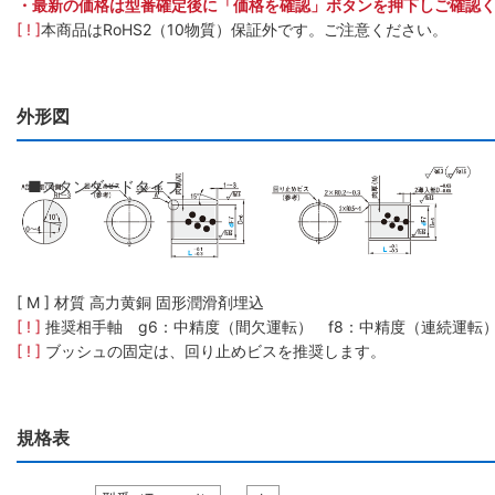
・最新の価格は型番確定後に「価格を確認」ボタンを押下しご確認
[ ! ]
本商品はRoHS2（10物質）保証外です。ご注意ください。
外形図
■スタンダードタイプ
[ M ] 材質 高力黄銅 固形潤滑剤埋込
[ ! ]
推奨相手軸 g6：中精度（間欠運転） f8：中精度（連続運転
[ ! ]
ブッシュの固定は、回り止めビスを推奨します。
規格表