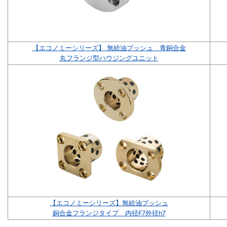
【エコノミーシリーズ】 無給油ブッシュ 青銅合金
丸フランジ型ハウジングユニット
【エコノミーシリーズ】無給油ブッシュ
銅合金フランジタイプ 内径F7外径h7