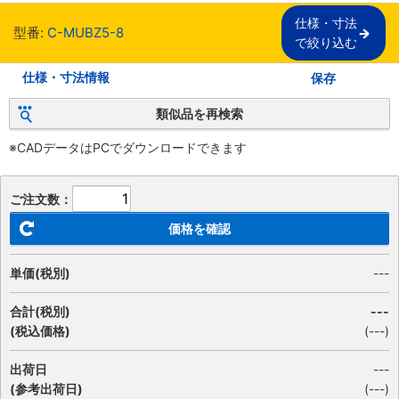
仕様・寸法

型番:
C-MUBZ5-8
で絞り込む
仕様・寸法情報
保存
類似品を再検索
※CADデータはPCでダウンロードできます
ご注文数：
価格を確認
単価(税別)
---
合計(税別)
---
(税込価格)
(
---
)
出荷日
---
(参考出荷日)
(---)