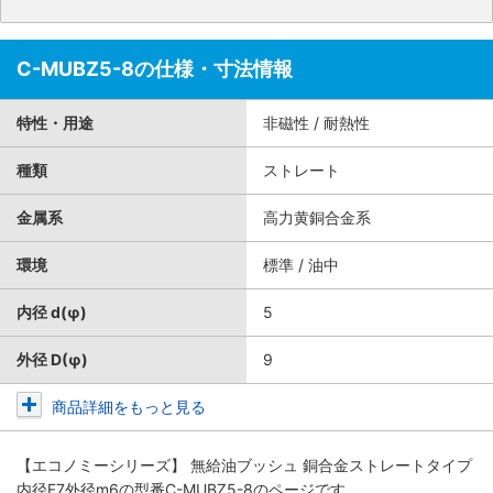
C-MUBZ5-8の仕様・寸法情報
特性・用途
非磁性 / 耐熱性
種類
ストレート
金属系
高力黄銅合金系
環境
標準 / 油中
内径 d(φ)
5
外径 D(φ)
9
商品詳細をもっと見る
【エコノミーシリーズ】 無給油ブッシュ 銅合金ストレートタイプ
内径F7外径m6
の型番C-MUBZ5-8のページです。