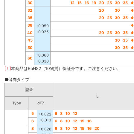
30
12
15
16
19
20
25
30
35
4
32
20
30
4
35
20
25
30
35
4
38
4
+0.050
+0.025
40
20
25
30
35
4
45
30
35
4
50
30
35
4
+0.060
60
+0.030
[ ! ]
本商品はRoHS2（10物質）保証外です。ご注意ください。
■薄肉タイプ
型番
L
Type
dF7
5
6
8
10
12
+0.022
+0.010
6
6
8
10
12
15
16
8
6
8
10
12
15
16
20
+0.028