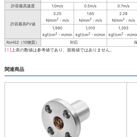
許容最高速度
1.0m/s
0.5m/s
0.7m/s
3.25
1.65
2.28
2
2
2
N/mm
・m/s
N/mm
・m/s
N/mm
・m/s
許容最高PV値
1,990
1,010
1,393
2
2
2
kgf/cm
・m/min
kgf/cm
・m/min
kgf/cm
・m/mi
RoHS2（10物質）
対応
[ ! ]
上表の数値は参考値であり、規格値ではありません。
関連商品