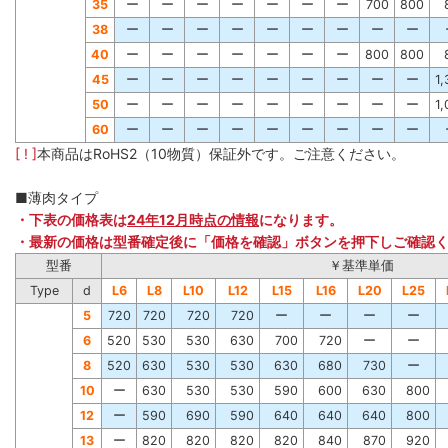
35
ー
ー
ー
ー
ー
ー
ー
700
800
38
ー
ー
ー
ー
ー
ー
ー
ー
ー
40
ー
ー
ー
ー
ー
ー
ー
800
800
45
ー
ー
ー
ー
ー
ー
ー
ー
ー
1
50
ー
ー
ー
ー
ー
ー
ー
ー
ー
1
60
ー
ー
ー
ー
ー
ー
ー
ー
ー
[ ! ]
本商品はRoHS2（10物質）保証外です。ご注意ください。
■薄肉タイプ
・下表の価格表は
24年12月時点の情報
になります。
・最新の価格は型番確定後に「価格を確認」ボタンを押下しご確認
型番
￥基準単価
Type
d
L6
L8
L10
L12
L15
L16
L20
L25
5
720
720
720
720
ー
ー
ー
ー
6
520
530
530
630
700
720
ー
ー
8
520
630
530
530
630
680
730
ー
10
ー
630
530
530
590
600
630
800
12
ー
590
690
590
640
640
640
800
13
ー
820
820
820
820
840
870
920