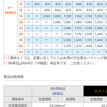
15
ー
810
810
810
820
840
870
920
1
Cー
16
ー
ー
800
800
870
870
870
870
MUBZU
18
ー
ー
1,090
1,090
1,150
1,150
1,150
1,200
1
20
ー
ー
ー
1,080
1,080
1,080
1,080
1,200
1
25
ー
ー
ー
ー
1,090
1,170
1,240
1,300
1
30
ー
ー
ー
ー
1,150
1,170
1,200
1,240
1
35
ー
ー
ー
ー
1,240
1,240
1,310
1,440
1
40
ー
ー
ー
ー
1,370
1,370
1,440
1,440
1
50
ー
ー
ー
ー
ー
ー
ー
ー
[ ! ]
薄肉タイプは、必要に応じてビス止め用の穴位置をハウジング側
[ ! ]
本商品はRoHS2（10物質）保証外です。ご注意ください。
製品比較情報
当社類似品
エコノ
MPBZU
潤滑条件
定期潤滑
無潤滑
定期潤滑
2
許容最高面圧
29.0N/mm
20.