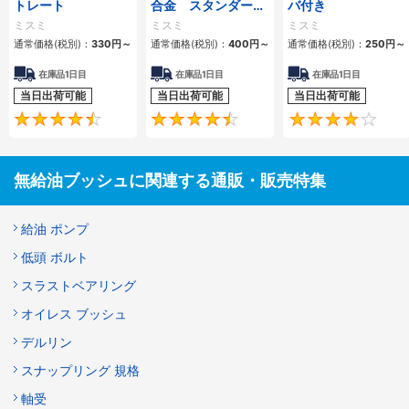
トレート
合金 スタンダード
バ付き
内径Ｆ７外径ｍ６タ
ミスミ
ミスミ
ミスミ
イプ
通常価格(税別)：
330
円
～
通常価格(税別)：
400
円
～
通常価格(税別)：
250
円
～
在庫品1日目
在庫品1日目
在庫品1日目
当日出荷可能
当日出荷可能
当日出荷可能
4.5
4.6
無給油ブッシュに関連する通販・販売特集
給油 ポンプ
低頭 ボルト
スラストベアリング
オイレス ブッシュ
デルリン
スナップリング 規格
軸受