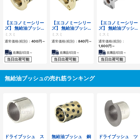
【エコノミーシリー
【エコノミーシリー
【エコノミーシリー
ズ】 無給油ブッシュ
ズ】 無給油ブッシュ
ズ】 無給油ブッシ
銅合金ツバ付タイプ
銅合金標準フランジ
ュ 青銅合金 角フ
ミスミ
ミスミ
ミスミ
内径E7外径r6
タイプ 内径F7外径
ランジ型ハウジング
通常価格(税別)：
400
円
～
通常価格(税別)：
840
円
～
通常価格(税別)：
h7
ユニット
1,600
円
～
在庫品1日目～
在庫品1日目～
在庫品1日目～
当日出荷可能
当日出荷可能
当日出荷可能
無給油ブッシュの売れ筋ランキング
ドライブッシュ ス
無給油ブッシュ 銅
ドライブッシュ ツ