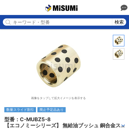
MISUMI
検索
画像をタップして拡大イメージを表示する
数量スライド割引
廃止予定品あり
型番：C-MUBZ5-8

【エコノミーシリーズ】 無給油ブッシュ 銅合金ス