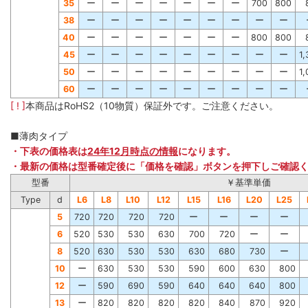
35
ー
ー
ー
ー
ー
ー
ー
700
800
38
ー
ー
ー
ー
ー
ー
ー
ー
ー
40
ー
ー
ー
ー
ー
ー
ー
800
800
45
ー
ー
ー
ー
ー
ー
ー
ー
ー
1
50
ー
ー
ー
ー
ー
ー
ー
ー
ー
1
60
ー
ー
ー
ー
ー
ー
ー
ー
ー
[ ! ]
本商品はRoHS2（10物質）保証外です。ご注意ください。
■薄肉タイプ
・下表の価格表は
24年12月時点の情報
になります。
・最新の価格は型番確定後に「価格を確認」ボタンを押下しご確認
型番
￥基準単価
Type
d
L6
L8
L10
L12
L15
L16
L20
L25
5
720
720
720
720
ー
ー
ー
ー
6
520
530
530
630
700
720
ー
ー
8
520
630
530
530
630
680
730
ー
10
ー
630
530
530
590
600
630
800
12
ー
590
690
590
640
640
640
800
13
ー
820
820
820
820
840
870
920