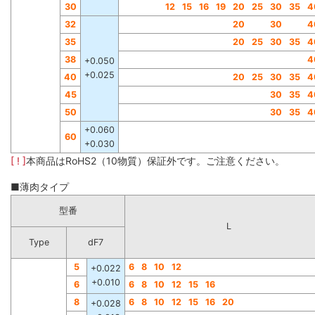
30
12
15
16
19
20
25
30
35
4
32
20
30
4
35
20
25
30
35
4
38
4
+0.050
+0.025
40
20
25
30
35
4
45
30
35
4
50
30
35
4
+0.060
60
+0.030
[ ! ]
本商品はRoHS2（10物質）保証外です。ご注意ください。
■薄肉タイプ
型番
L
Type
dF7
5
6
8
10
12
+0.022
+0.010
6
6
8
10
12
15
16
8
6
8
10
12
15
16
20
+0.028