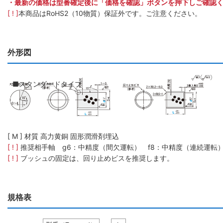
・最新の価格は型番確定後に「価格を確認」ボタンを押下しご確認
[ ! ]
本商品はRoHS2（10物質）保証外です。ご注意ください。
外形図
■スタンダードタイプ
[ M ] 材質 高力黄銅 固形潤滑剤埋込
[ ! ]
推奨相手軸 g6：中精度（間欠運転） f8：中精度（連続運転
[ ! ]
ブッシュの固定は、回り止めビスを推奨します。
規格表