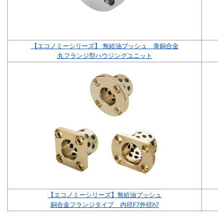
【エコノミーシリーズ】 無給油ブッシュ 青銅合金
丸フランジ型ハウジングユニット
【エコノミーシリーズ】無給油ブッシュ
銅合金フランジタイプ 内径F7外径h7