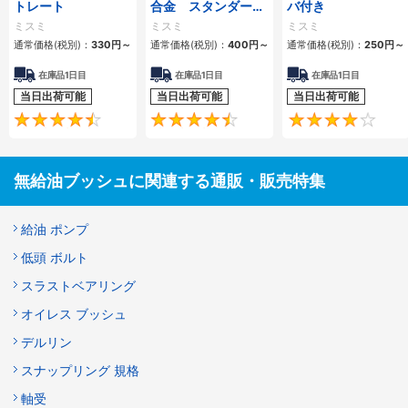
トレート
合金 スタンダード
バ付き
内径Ｆ７外径ｍ６タ
ミスミ
ミスミ
ミスミ
イプ
通常価格(税別)：
330
円
～
通常価格(税別)：
400
円
～
通常価格(税別)：
250
円
～
在庫品1日目
在庫品1日目
在庫品1日目
当日出荷可能
当日出荷可能
当日出荷可能
4.5
4.6
無給油ブッシュに関連する通販・販売特集
給油 ポンプ
低頭 ボルト
スラストベアリング
オイレス ブッシュ
デルリン
スナップリング 規格
軸受