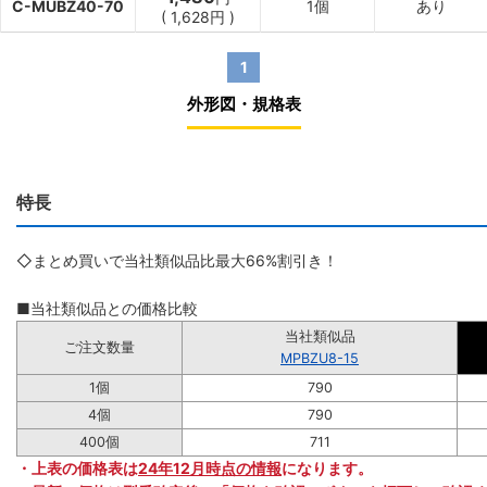
C-MUBZ40-70
1個
あり
(
1,628
円
)
1
外形図・規格表
特長
◇まとめ買いで当社類似品比最大66%割引き！
■当社類似品との価格比較
当社類似品
ご注文数量
MPBZU8-15
1個
790
4個
790
400個
711
・上表の価格表は
24年12月時点の情報
になります。