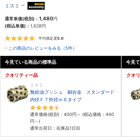
トレートタイプ 内径F7外径m6
ミスミ
MiSUMi economy
1,480
通常単価(税別)：
円
(税込単価)：
1,628
円
平均満足度
5.0
5
この商品のレビューをみる（5件）
今見ている商品の標準品
今見て
クオリティー品
クオ
ミスミ
無給油ブッシュ 銅合金 スタンダード
内径Ｆ７外径ｍ６タイプ
4.6
通常価格(税別)：
400
円
～
(税込価格：
440
円
～)
通常出荷日：在庫品1日目