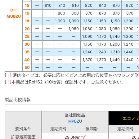
15
ー
810
810
810
820
840
870
920
1
Cー
16
ー
ー
800
800
870
870
870
870
MUBZU
18
ー
ー
1,090
1,090
1,150
1,150
1,150
1,200
1
20
ー
ー
ー
1,080
1,080
1,080
1,080
1,200
1
25
ー
ー
ー
ー
1,090
1,170
1,240
1,300
1
30
ー
ー
ー
ー
1,150
1,170
1,200
1,240
1
35
ー
ー
ー
ー
1,240
1,240
1,310
1,440
1
40
ー
ー
ー
ー
1,370
1,370
1,440
1,440
1
50
ー
ー
ー
ー
ー
ー
ー
ー
[ ! ]
薄肉タイプは、必要に応じてビス止め用の穴位置をハウジング側
[ ! ]
本商品はRoHS2（10物質）保証外です。ご注意ください。
製品比較情報
当社類似品
エコノ
MPBZU
潤滑条件
定期潤滑
無潤滑
定期潤滑
2
許容最高面圧
29.0N/mm
20.