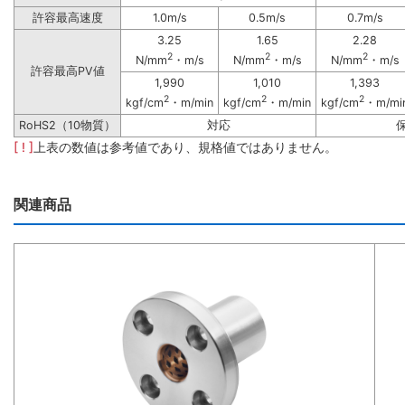
許容最高速度
1.0m/s
0.5m/s
0.7m/s
3.25
1.65
2.28
2
2
2
N/mm
・m/s
N/mm
・m/s
N/mm
・m/s
許容最高PV値
1,990
1,010
1,393
2
2
2
kgf/cm
・m/min
kgf/cm
・m/min
kgf/cm
・m/mi
RoHS2（10物質）
対応
[ ! ]
上表の数値は参考値であり、規格値ではありません。
関連商品