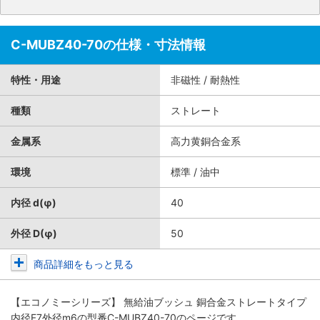
C-MUBZ40-70の仕様・寸法情報
特性・用途
非磁性 / 耐熱性
種類
ストレート
金属系
高力黄銅合金系
環境
標準 / 油中
内径 d(φ)
40
外径 D(φ)
50
商品詳細をもっと見る
【エコノミーシリーズ】 無給油ブッシュ 銅合金ストレートタイプ
内径F7外径m6
の型番C-MUBZ40-70のページです。