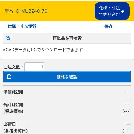
仕様・寸法

型番:
C-MUBZ40-70
で絞り込む
仕様・寸法情報
保存
類似品を再検索
※CADデータはPCでダウンロードできます
ご注文数：
価格を確認
単価(税別)
---
合計(税別)
---
(税込価格)
(
---
)
出荷日
---
(参考出荷日)
(---)