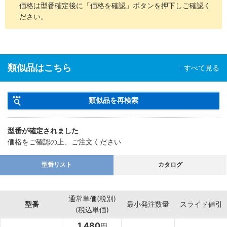
価格は型番確定後に「価格を確認」ボタンを押下しご確認く
ださい。
類似品はこちら
すべて見る
類似品を再検索
型番が確定されました
価格をご確認の上、ご注文ください
型番リスト
カタログ
通常単価(税別)
型番
最小発注数量
スライド値引
(税込単価)
1,480
円