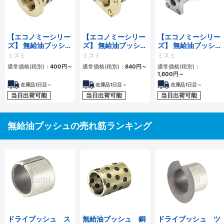
【エコノミーシリー
【エコノミーシリー
【エコノミーシリー
ズ】 無給油ブッシュ
ズ】 無給油ブッシュ
ズ】 無給油ブッシ
銅合金ツバ付タイプ
銅合金標準フランジ
ュ 青銅合金 角フ
ミスミ
ミスミ
ミスミ
内径E7外径r6
タイプ 内径F7外径
ランジ型ハウジング
通常価格(税別)：
400
円
～
通常価格(税別)：
840
円
～
通常価格(税別)：
h7
ユニット
1,600
円
～
在庫品1日目～
在庫品1日目～
在庫品1日目～
当日出荷可能
当日出荷可能
当日出荷可能
無給油ブッシュの売れ筋ランキング
ドライブッシュ ス
無給油ブッシュ 銅
ドライブッシュ ツ