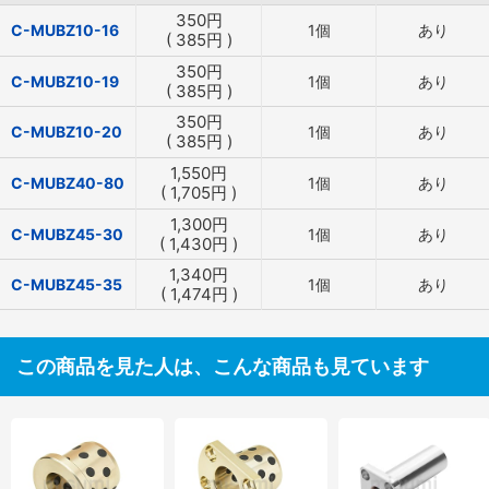
350
円
C-MUBZ10-16
1個
あり
(
385
円
)
350
円
C-MUBZ10-19
1個
あり
(
385
円
)
350
円
C-MUBZ10-20
1個
あり
(
385
円
)
1,550
円
C-MUBZ40-80
1個
あり
(
1,705
円
)
1,300
円
C-MUBZ45-30
1個
あり
(
1,430
円
)
1,340
円
C-MUBZ45-35
1個
あり
(
1,474
円
)
この商品を見た人は、こんな商品も見ています