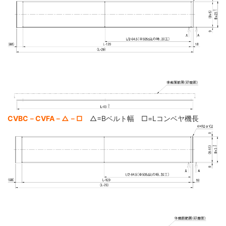
CVBC－CVFA－△－□
△=Bベルト幅 □=Lコンベヤ機長