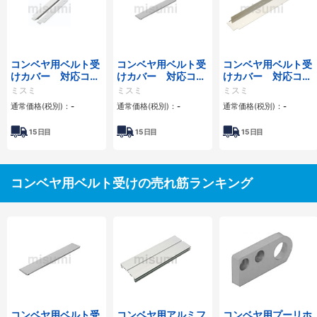
コンベヤ用ベルト受
コンベヤ用ベルト受
コンベヤ用ベルト受
けカバー 対応コン
けカバー 対応コン
けカバー 対応コン
ベヤ：CVGP
ベヤ：CVGD
ベヤ：CVGC
ミスミ
ミスミ
ミスミ
通常価格(税別)：
-
通常価格(税別)：
-
通常価格(税別)：
-
15
日目
15
日目
15
日目
コンベヤ用ベルト受けの売れ筋ランキング
コンベヤ用ベルト受
コンベヤ用アルミフ
コンベヤ用プーリホ