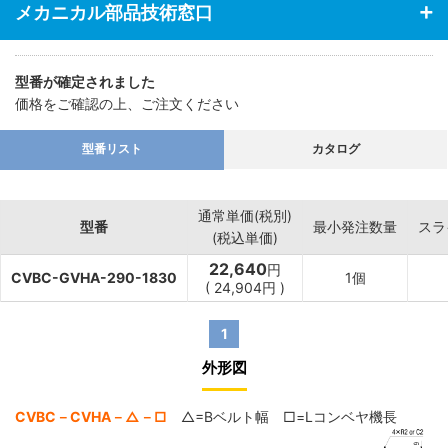
メカニカル部品技術窓口
型番が確定されました
価格をご確認の上、ご注文ください
型番リスト
カタログ
通常単価(税別)
型番
最小発注数量
スラ
(税込単価)
22,640
円
CVBC-GVHA-290-1830
1個
(
24,904
円
)
1
外形図
CVBC－CVHA－△－□
△=Bベルト幅 □=Lコンベヤ機長