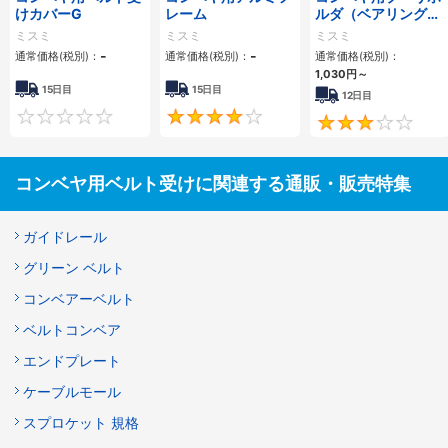
けカバーG
レーム
ルダ（ベアリングタ
イプ）
ミスミ
ミスミ
ミスミ
-
-
通常価格(税別)：
通常価格(税別)：
通常価格(税別)：
1,030
円
～
15日目
15日目
12日目
0
4.3
コンベヤ用ベルト受けに関連する通販・販売特集
ガイドレール
グリーン ベルト
コンベアーベルト
ベルトコンベア
エンドプレート
ケーブルモール
スプロケット 規格