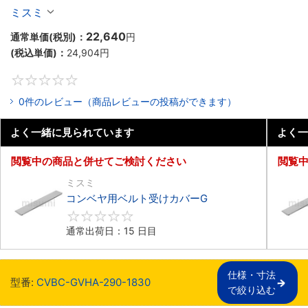
ミスミ
22,640
通常単価(税別)：
円
(税込単価)：
24,904
円
0
0件のレビュー（商品レビューの投稿ができます）
よく一緒に見られています
よく一
閲覧中の商品と併せてご検討ください
閲覧
ミスミ
コンベヤ用ベルト受けカバーG
0
通常出荷日：15 日目
仕様・寸法

型番:
CVBC-GVHA-290-1830
で絞り込む