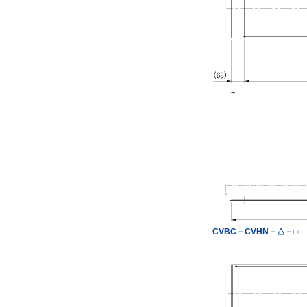
CVBC－CVHN－△－□
△