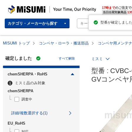
MISUMI | Your Time, Our Priority
17時まで
のご注文で
13
当日出荷対象商品
カテゴリ・メーカーから探す
MISUMI トップ
コンベヤ・ローラ・搬送部品
コンベヤ用メンテ
確定しました
すべて解除
ミスミ
型番 : CVBC-
chemSHERPA・RoHS
GVコンベヤ
ミスミ品のみ対象
chemSHERPA
調査中
詳細/複数選択する(1)
EU_RoHS
対応