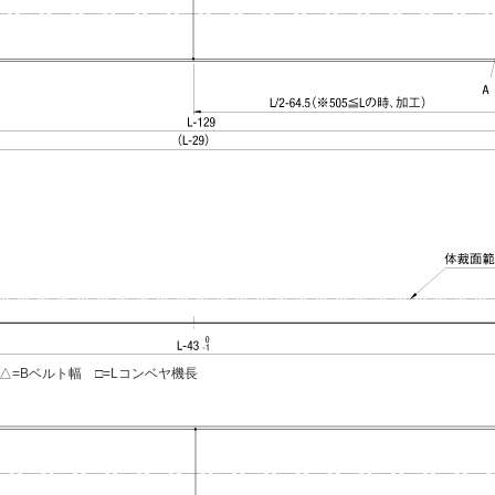
=Bベルト幅 □=Lコンベヤ機長