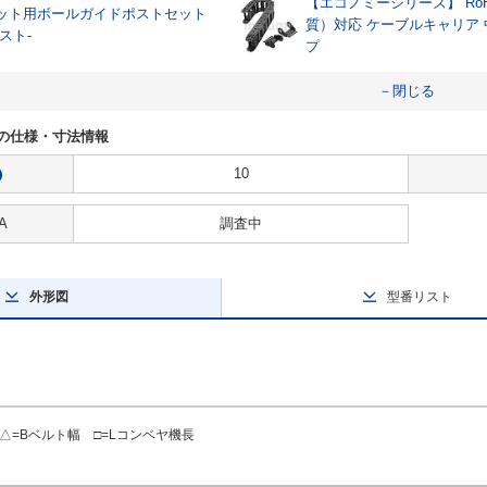
【エコノミーシリーズ】 RoH
ット用ボールガイドポストセット
質）対応 ケーブルキャリア
スト-
プ
－閉じる
705の仕様・寸法情報
10
?
A
調査中
外形図
型番リスト
=Bベルト幅 □=Lコンベヤ機長