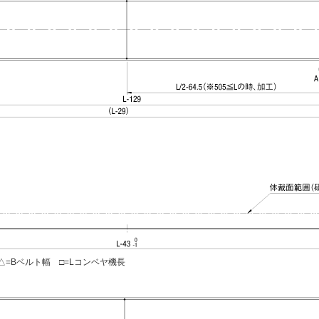
=Bベルト幅 □=Lコンベヤ機長