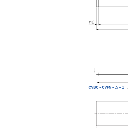
CVBC－CVFN－△－□
△