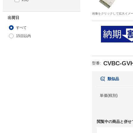
画像をクリックして拡大イメ
出荷日
すべて
15日以内
CVBC-GVH
型番
:
類似品
単価(税別)
閲覧中の商品と併せ