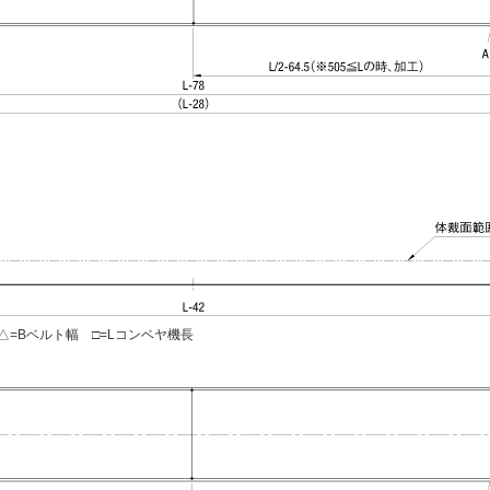
=Bベルト幅 □=Lコンベヤ機長