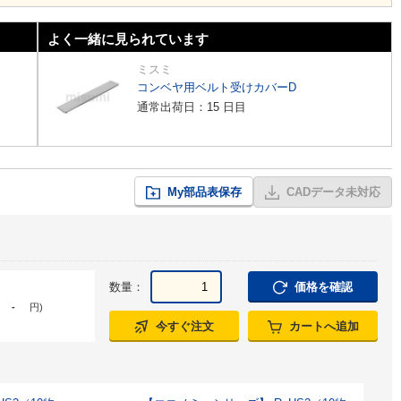
よく一緒に見られています
ミスミ
コンベヤ用ベルト受けカバーD
通常出荷日：15 日目
My部品表保存
CADデータ未対応
数量：
価格を確認
-
円
)
今すぐ注文
カートへ追加