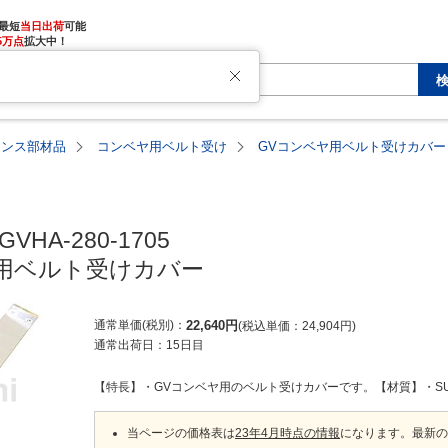
最短
当日出荷
5万点
拡大中！
ナンス部材品
コンベヤ用ベルト受け
GVコンベヤ用ベルト受けカバー
GVHA-280-1705

用ベルト受けカバー
通常単価(税別)
22,640
円
税込単価
24,904
円
通常出荷日：
15日目
【特長】・GVコンベヤ用のベルト受けカバーです。【材質】・SU
当ページの価格表は
23年4月時点の情報
になります。最新の