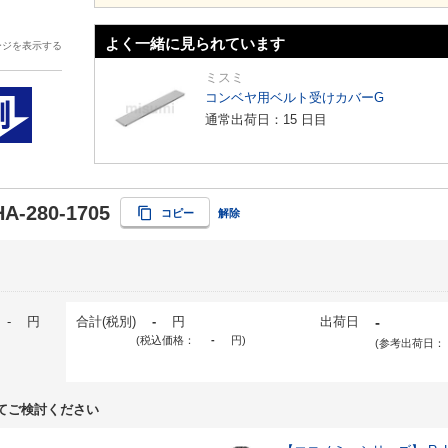
よく一緒に見られています
ージを表示する
ミスミ
コンベヤ用ベルト受けカバーG
通常出荷日：15 日目
A-280-1705
コピー
解除
-
円
合計(税別)
-
円
出荷日
-
(税込価格：
-
円
)
(参考出荷日：
てご検討ください