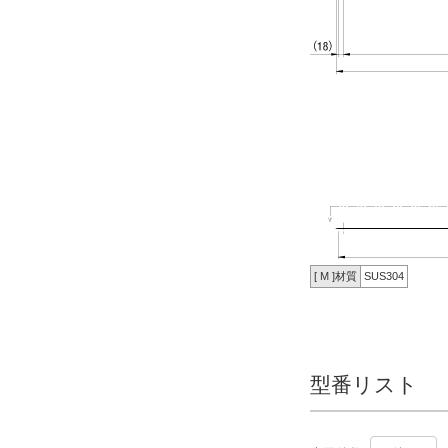
[ M ]材質
SUS304
型番リスト