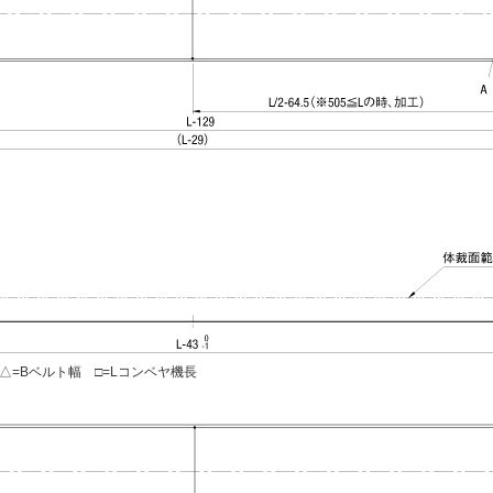
=Bベルト幅 □=Lコンベヤ機長