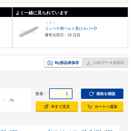
よく一緒に見られています
ミスミ
コンベヤ用ベルト受けカバーD
通常出荷日：15 日目
My部品表保存
CADデータ未対応
数量：
価格を確認
-
円
)
今すぐ注文
カートへ追加