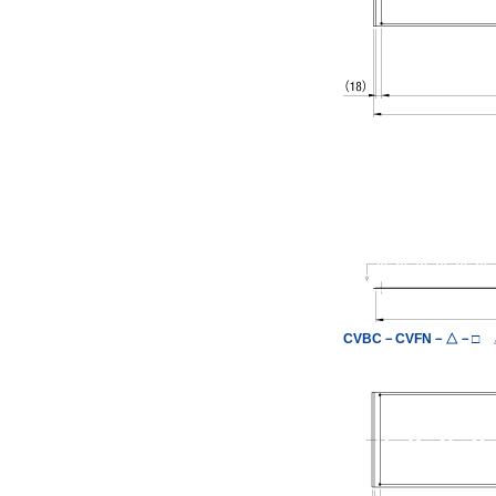
CVBC－CVFN－△－□
△