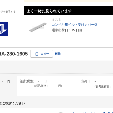
よく一緒に見られています
ージを表示する
ミスミ
コンベヤ用ベルト受けカバーG
通常出荷日：15 日目
A-280-1605
コピー
解除
-
円
合計(税別)
-
円
出荷日
-
(税込価格：
-
円
)
(参考出荷日：
てご検討ください