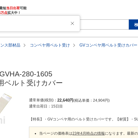
最短
当日出荷
5万点
拡大中！
ナンス部材品
コンベヤ用ベルト受け
GVコンベヤ用ベルト受けカバー
GVHA-280-1605

用ベルト受けカバー
通常単価(税別)
22,640
円
税込単価
24,904
円
通常出荷日：
15日目
【特長】・GVコンベヤ用のベルト受けカバーです。【材質】・SU
当ページの価格表は
23年4月時点の情報
になります。最新の