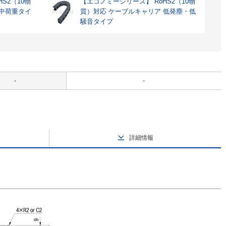
S2（10物
【エコノミーシリーズ】 RoHS2（10物
 中荷重タイ
質）対応 ケーブルキャリア 低発塵・低
騒音タイプ
-
-
詳細情報