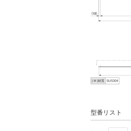
[ M ]材質
SUS304
型番リスト