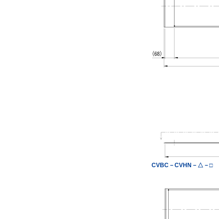
CVBC－CVHN－△－□
△