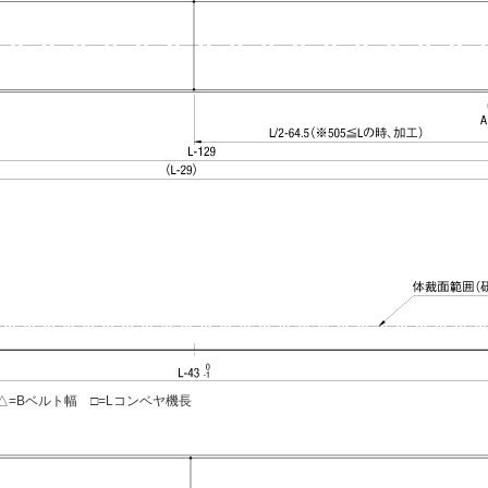
=Bベルト幅 □=Lコンベヤ機長