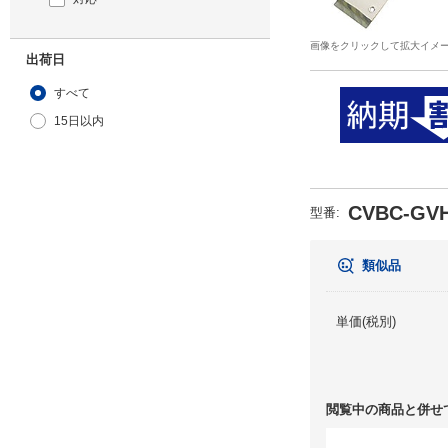
画像をクリックして拡大イメ
出荷日
すべて
15日以内
CVBC-GVH
型番
:
類似品
単価(税別)
閲覧中の商品と併せ