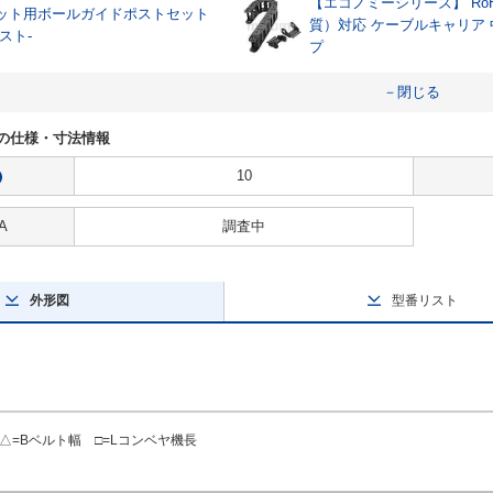
【エコノミーシリーズ】 RoH
ット用ボールガイドポストセット
質）対応 ケーブルキャリア
スト-
プ
－閉じる
605の仕様・寸法情報
10
?
A
調査中
外形図
型番リスト
=Bベルト幅 □=Lコンベヤ機長