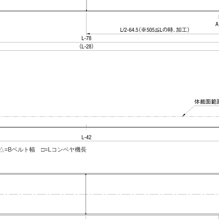
=Bベルト幅 □=Lコンベヤ機長