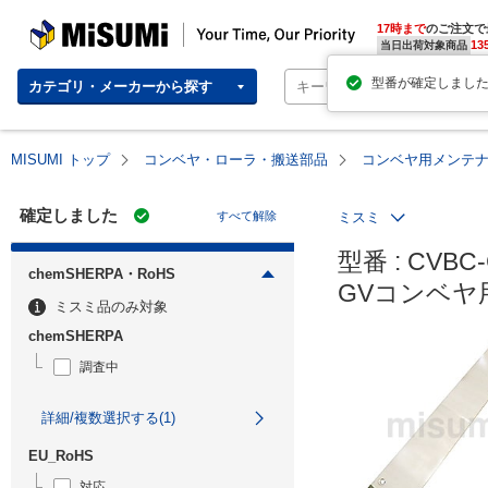
MISUMI | Your Time, Our Priority
17時まで
のご注文で
13
当日出荷対象商品
カテゴリ・メーカーから探す
MISUMI トップ
コンベヤ・ローラ・搬送部品
コンベヤ用メンテ
確定しました
すべて解除
ミスミ
型番 : CVBC-
chemSHERPA・RoHS
GVコンベヤ
ミスミ品のみ対象
chemSHERPA
調査中
詳細/複数選択する(1)
EU_RoHS
対応