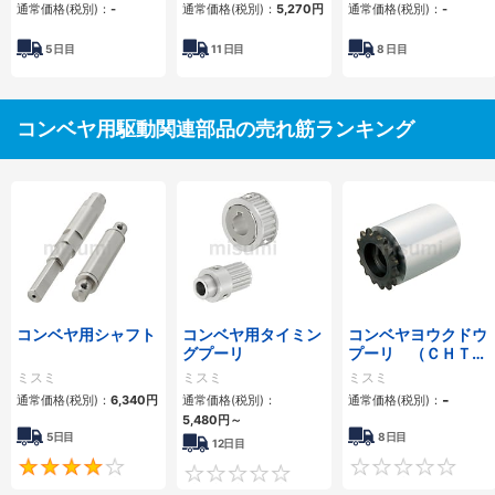
通常価格(税別)：
-
通常価格(税別)：
5,270
円
通常価格(税別)：
-
5
日目
11
日目
8
日目
コンベヤ用駆動関連部品の売れ筋ランキング
コンベヤ用シャフト
コンベヤ用タイミン
コンベヤヨウクドウ
グプーリ
プーリ （ＣＨＴＤ
Ｗ）
ミスミ
ミスミ
ミスミ
-
通常価格(税別)：
6,340
円
通常価格(税別)：
通常価格(税別)：
5,480
円
～
5日目
8日目
12日目
4
0