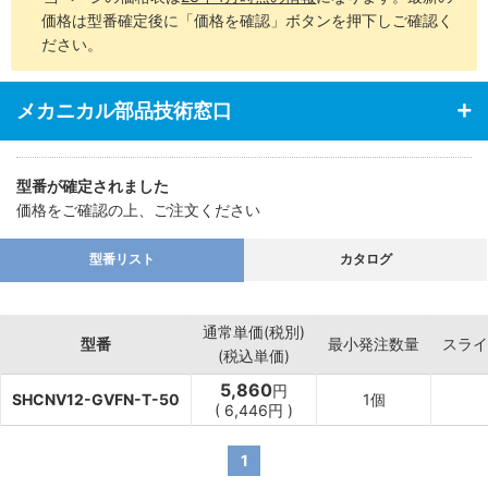
価格は型番確定後に「価格を確認」ボタンを押下しご確認く
ださい。
メカニカル部品技術窓口
型番が確定されました
価格をご確認の上、ご注文ください
型番リスト
カタログ
通常単価(税別)
型番
最小発注数量
スライ
(税込単価)
5,860
円
SHCNV12-GVFN-T-50
1個
(
6,446
円
)
1