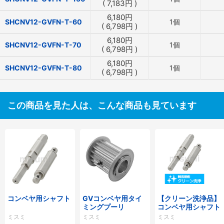
(
7,183
円
)
6,180
円
SHCNV12-GVFN-T-60
1個
(
6,798
円
)
6,180
円
SHCNV12-GVFN-T-70
1個
(
6,798
円
)
6,180
円
SHCNV12-GVFN-T-80
1個
(
6,798
円
)
この商品を見た人は、こんな商品も見ています
コンベヤ用シャフト
GVコンベヤ用タイ
【クリーン洗浄品】
ミングプーリ
コンベヤ用シャフト
ミスミ
ミスミ
ミスミ