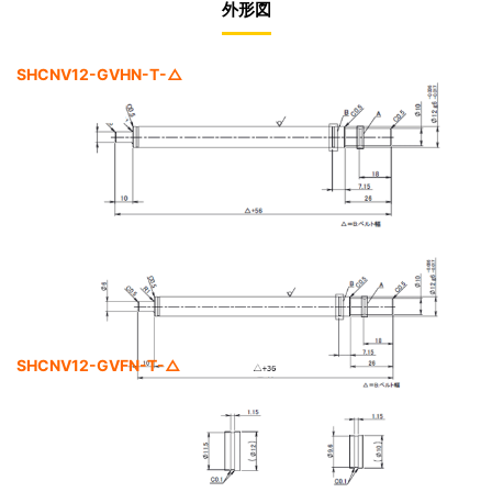
外形図
SHCNV12-GVHN-T-△
SHCNV12-GVFN-T-△