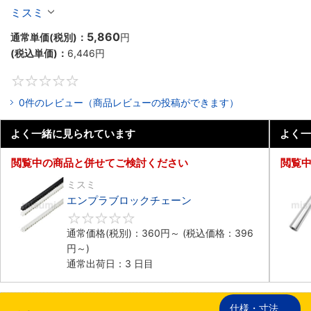
ミスミ
5,860
通常単価(税別)：
円
(税込単価)：
6,446
円
0
0件のレビュー（商品レビューの投稿ができます）
よく一緒に見られています
よく一
閲覧中の商品と併せてご検討ください
閲覧
ミスミ
エンプラブロックチェーン
0
通常価格(税別)：
360
円
～
(税込価格：
396
円
～)
通常出荷日：3 日目
仕様・寸法
