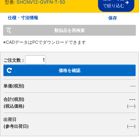
型番:
SHCNV12-GVFN-T-50
で絞り込む
仕様・寸法情報
保存
類似品を再検索
※CADデータはPCでダウンロードできます
ご注文数：
価格を確認
単価(税別)
---
合計(税別)
---
(税込価格)
(
---
)
出荷日
---
(参考出荷日)
(---)