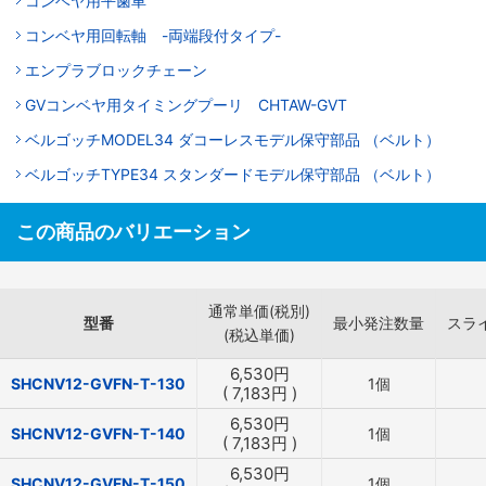
コンベヤ用平歯車
コンベヤ用回転軸 -両端段付タイプ-
エンプラブロックチェーン
GVコンベヤ用タイミングプーリ CHTAW-GVT
ベルゴッチMODEL34 ダコーレスモデル保守部品 （ベルト）
ベルゴッチTYPE34 スタンダードモデル保守部品 （ベルト）
この商品のバリエーション
通常単価(税別)
型番
最小発注数量
スラ
(税込単価)
6,530
円
SHCNV12-GVFN-T-130
1個
(
7,183
円
)
6,530
円
SHCNV12-GVFN-T-140
1個
(
7,183
円
)
6,530
円
SHCNV12-GVFN-T-150
1個