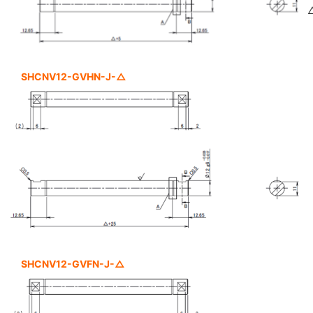
SHCNV12-GVHN-J-△
SHCNV12-GVFN-J-△