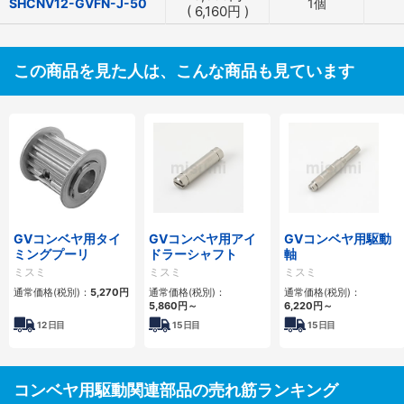
SHCNV12-GVFN-J-50
1個
(
6,160
円
)
この商品を見た人は、こんな商品も見ています
GVコンベヤ用タイ
GVコンベヤ用アイ
GVコンベヤ用駆動
ミングプーリ
ドラーシャフト
軸
ミスミ
ミスミ
ミスミ
通常価格(税別)：
5,270
円
通常価格(税別)：
通常価格(税別)：
5,860
円
～
6,220
円
～
12
日目
15
日目
15
日目
コンベヤ用駆動関連部品の売れ筋ランキング