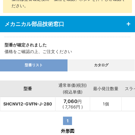
ださい。
メカニカル部品技術窓口
型番が確定されました
価格をご確認の上、ご注文ください
型番リスト
カタログ
通常単価(税別)
型番
最小発注数量
スラ
(税込単価)
7,060
円
SHCNV12-GVFN-J-280
1個
(
7,766
円
)
1
外形図