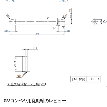
△
[ M ]材質
SUS304
A:止め輪溝部 2ヵ所(2:1)
GVコンベヤ用従動軸のレビュー