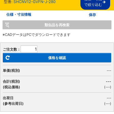
型番:
SHCNV12-GVFN-J-280
で絞り込む
仕様・寸法情報
保存
類似品を再検索
※CADデータはPCでダウンロードできます
ご注文数：
価格を確認
単価(税別)
---
合計(税別)
---
(税込価格)
(
---
)
出荷日
---
(参考出荷日)
(---)