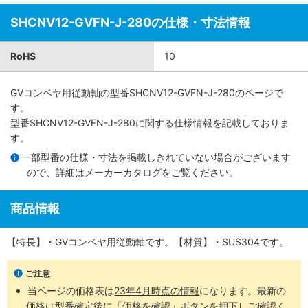
SHCNV12-GVFN-J-280の仕様・寸法情報
RoHS
10
GVコンベヤ用従動軸
の型番SHCNV12-GVFN-J-280のページで
す。
型番SHCNV12-GVFN-J-280に関する仕様情報を記載しておりま
す。
一部型番の仕様・寸法を掲載しきれていない場合がございます
ので、詳細は
メーカーカタログ
をご覧ください。
商品情報
【特長】・GVコンベヤ用従動軸です。【材質】・SUS304です。
ご注意
当ページの価格表は
23年4月時点の情報
になります。最新の
価格は型番確定後に「価格を確認」ボタンを押下しご確認く