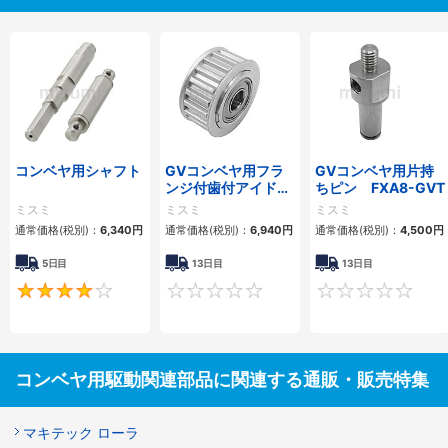
コンベヤ用シャフト
GVコンベヤ用フラ
GVコンベヤ用片持
ンジ付歯付アイドラ
ちピン FXA8-GVT
ー
ミスミ
ミスミ
ミスミ
通常価格(税別)：
6,340
円
通常価格(税別)：
6,940
円
通常価格(税別)：
4,500
円
5日目
13日目
13日目
4
0
コンベヤ用駆動関連部品に関連する通販・販売特集
マキテック ローラ