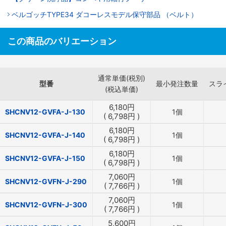
ベルゴッチTYPE34 ダコーレスモデル保守部品 （ベルト）
この商品のバリエーション
通常単価(税別)
型番
最小発注数量
スラ
(税込単価)
6,180
円
SHCNV12-GVFA-J-130
1個
(
6,798
円
)
6,180
円
SHCNV12-GVFA-J-140
1個
(
6,798
円
)
6,180
円
SHCNV12-GVFA-J-150
1個
(
6,798
円
)
7,060
円
SHCNV12-GVFN-J-290
1個
(
7,766
円
)
7,060
円
SHCNV12-GVFN-J-300
1個
(
7,766
円
)
5,600
円