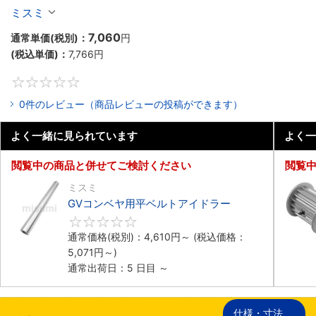
ミスミ
7,060
通常単価(税別)：
円
(税込単価)：
7,766
円
0
0件のレビュー（商品レビューの投稿ができます）
よく一緒に見られています
よく一
閲覧中の商品と併せてご検討ください
閲覧
ミスミ
GVコンベヤ用平ベルトアイドラー
0
通常価格(税別)：
4,610
円
～
(税込価格：
5,071
円
～)
通常出荷日：5 日目 ～
仕様・寸法
