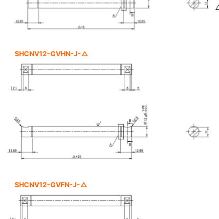
SHCNV12-GVHN-J-△
SHCNV12-GVFN-J-△