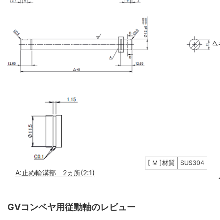
△
[ M ]材質
SUS304
A:止め輪溝部 2ヵ所(2:1)
GVコンベヤ用従動軸のレビュー