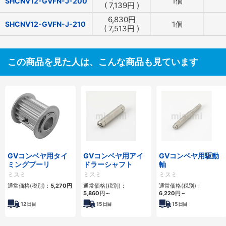
SHCNV12-GVFN-J-200
1個
(
7,139
円
)
6,830
円
SHCNV12-GVFN-J-210
1個
(
7,513
円
)
この商品を見た人は、こんな商品も見ています
GVコンベヤ用タイ
GVコンベヤ用アイ
GVコンベヤ用駆動
ミングプーリ
ドラーシャフト
軸
ミスミ
ミスミ
ミスミ
通常価格(税別)：
5,270
円
通常価格(税別)：
通常価格(税別)：
5,860
円
～
6,220
円
～
12
日目
15
日目
15
日目