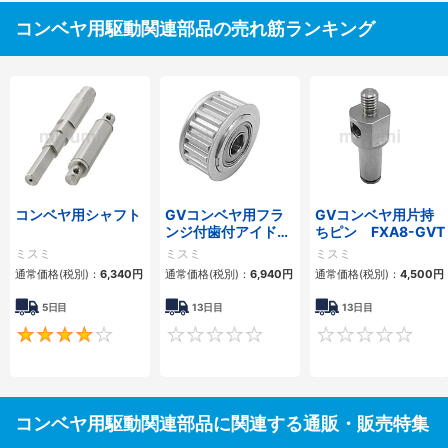
コンベヤ用駆動関連部品の売れ筋ランキング
コンベヤ用シャフト
GVコンベヤ用フラ
GVコンベヤ用片持
ンジ付歯付アイドラ
ちピン FXA8-GVT
ー
ミスミ
ミスミ
ミスミ
通常価格(税別)：
6,340
円
通常価格(税別)：
6,940
円
通常価格(税別)：
4,500
円
5日目
13日目
13日目
4
0
コンベヤ用駆動関連部品に関連する通販・販売特集