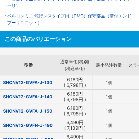
ーリ）
ベルコンミニ 蛇行レスタイプ用（DMG）保守部品（溝付エンド
プーリユニット）
この商品のバリエーション
通常単価(税別)
型番
最小発注数量
スラ
(税込単価)
6,180
円
SHCNV12-GVFA-J-130
1個
(
6,798
円
)
6,180
円
SHCNV12-GVFA-J-140
1個
(
6,798
円
)
6,180
円
SHCNV12-GVFA-J-150
1個
(
6,798
円
)
6,490
円
SHCNV12-GVFN-J-190
1個
(
7,139
円
)
6,490
円