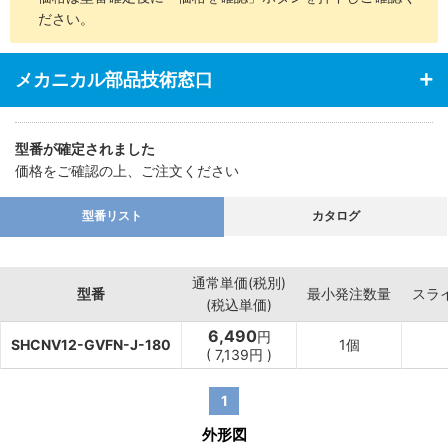
ださい。
メカニカル部品技術窓口
型番が確定されました
価格をご確認の上、ご注文ください
型番リスト
カタログ
通常単価(税別)
型番
最小発注数量
スラ
(税込単価)
6,490
円
SHCNV12-GVFN-J-180
1個
(
7,139
円
)
1
外形図