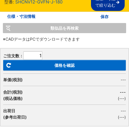
型番:
SHCNV12-GVFN-J-180
で絞り込む
仕様・寸法情報
保存
類似品を再検索
※CADデータはPCでダウンロードできます
ご注文数：
価格を確認
単価(税別)
---
合計(税別)
---
(税込価格)
(
---
)
出荷日
---
(参考出荷日)
(---)