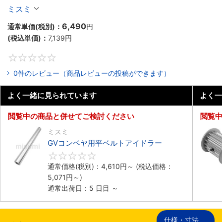
ミスミ
6,490
通常単価(税別)：
円
(税込単価)：
7,139
円
0
0件のレビュー（商品レビューの投稿ができます）
よく一緒に見られています
よく一
閲覧中の商品と併せてご検討ください
閲覧
ミスミ
GVコンベヤ用平ベルトアイドラー
0
通常価格(税別)：
4,610
円
～
(税込価格：
5,071
円
～)
通常出荷日：5 日目 ～
仕様・寸法
