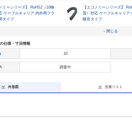
ミーシリーズ】 RoHS2（10物
【エコノミーシリーズ】 RoH
応 ケーブルキャリア 内外周フラ
質）対応 ケーブルキャリア
閉タイプ
騒音タイプ
－閉じる
-240の仕様・寸法情報
10
?
A
調査中
外形図
型番リスト