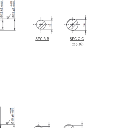
SEC B-B
SEC C-C
（2ヶ所）