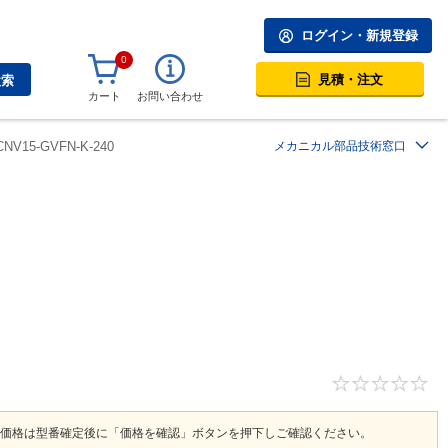
ログイン・新規登録
0
見積・注文
検索
カート
お問い合わせ
NV15-GVFN-K-240
メカニカル部品技術窓口
価格は型番確定後に「価格を確認」ボタンを押下しご確認ください。