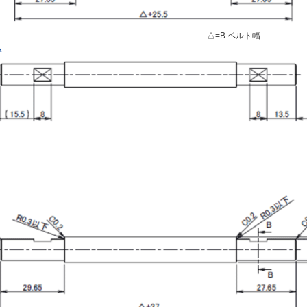
△=B:ベルト幅
△