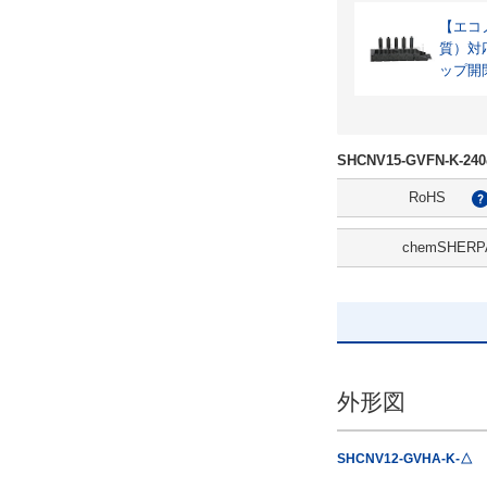
【エコノ
質）対
ップ開
SHCNV15-GVFN-K
RoHS
chemSHERP
外形図
SHCNV12-GVHA-K-△