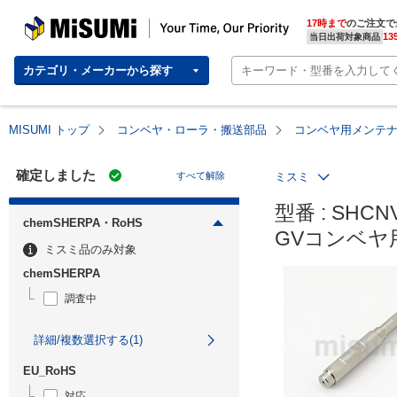
MISUMI | Your Time, Our Priority
17時まで
のご注文で
13
当日出荷対象商品
カテゴリ・メーカーから探す
MISUMI トップ
コンベヤ・ローラ・搬送部品
コンベヤ用メンテ
確定しました
すべて解除
ミスミ
型番 : SHCNV
chemSHERPA・RoHS
GVコンベヤ
ミスミ品のみ対象
chemSHERPA
調査中
詳細/複数選択する(1)
EU_RoHS
対応