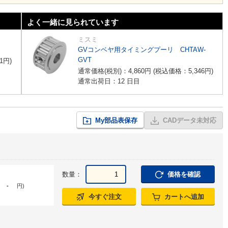
よく一緒に見られています
ミスミ
GVコンベヤ用タイミングプーリ CHTAW-
GVT
1
円
)
通常価格(税別)：
4,860
円
(税込価格：
5,346
円
)
通常出荷日：12 日目
My部品表保存
CADデータ未対応
数量：
価格を確認
-
円
)
今すぐ注文
カートへ追加