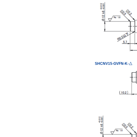
SHCNV15-GVFN-K-△