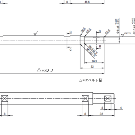
△=B:ベルト幅