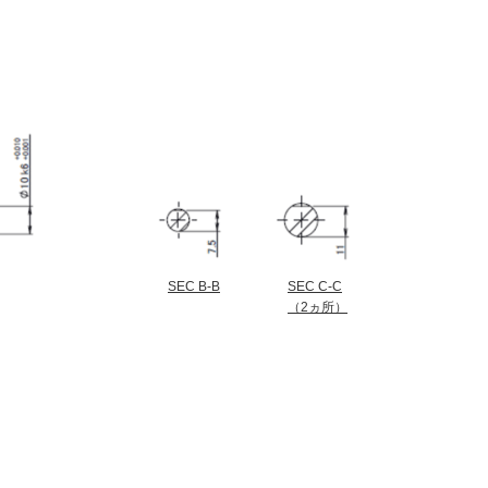
SEC B-B
SEC C-C
（2ヵ所）