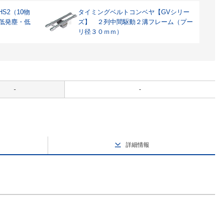
S2（10物
タイミングベルトコンベヤ【GVシリー
 低発塵・低
ズ】 ２列中間駆動２溝フレーム（プー
リ径３０ｍｍ）
-
-
詳細情報