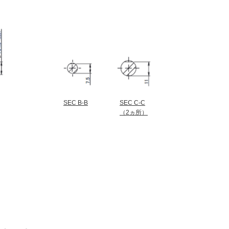
SEC B-B
SEC C-C
（2ヵ所）