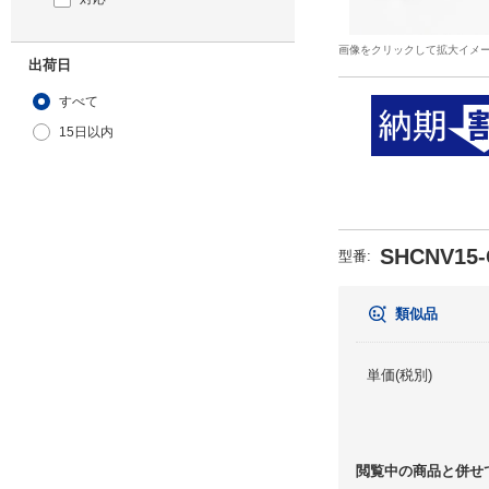
画像をクリックして拡大イメ
出荷日
すべて
15日以内
SHCNV15-
型番
:
類似品
単価(税別)
閲覧中の商品と併せ