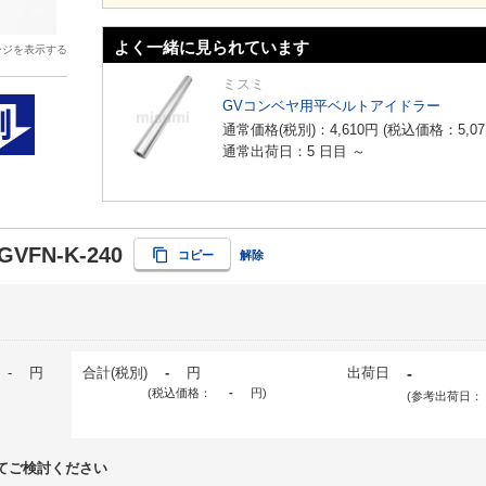
よく一緒に見られています
ージを表示する
ミスミ
GVコンベヤ用平ベルトアイドラー
通常価格(税別)：
4,610
円
(税込価格：
5,07
通常出荷日：5 日目 ～
GVFN-K-240
コピー
解除
-
円
合計(税別)
-
円
出荷日
-
(税込価格：
-
円
)
(参考出荷日：
てご検討ください