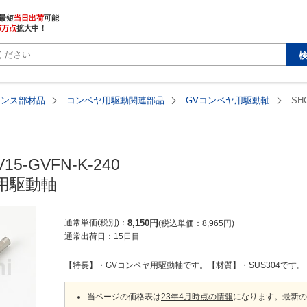
最短
当日出荷
5万点
拡大中！
ナンス部材品
コンベヤ用駆動関連部品
GVコンベヤ用駆動軸
SHC
15-GVFN-K-240

用駆動軸
通常単価(税別)
8,150
円
税込単価
8,965
円
通常出荷日：
15日目
【特長】・GVコンベヤ用駆動軸です。【材質】・SUS304です。
当ページの価格表は
23年4月時点の情報
になります。最新の