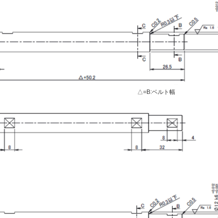
△=B:ベルト幅