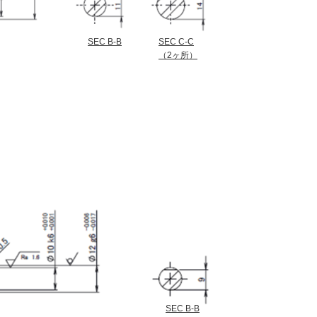
SEC B-B
SEC C-C
（2ヶ所）
SEC B-B