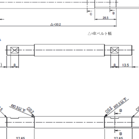
△=B:ベルト幅
△