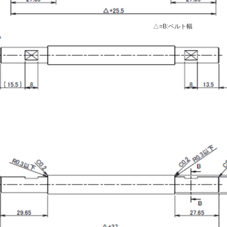
△=B:ベルト幅
△