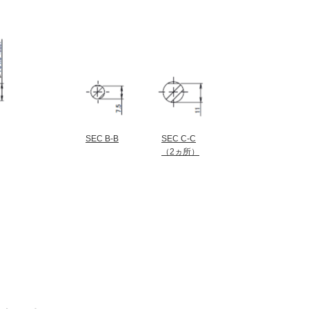
SEC B-B
SEC C-C
（2ヵ所）