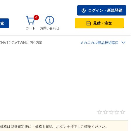
ログイン・新規登録
0
見積・注文
検索
カート
お問い合わせ
CNV12-GVTWNU-PK-200
メカニカル部品技術窓口
価格は型番確定後に「価格を確認」ボタンを押下しご確認ください。