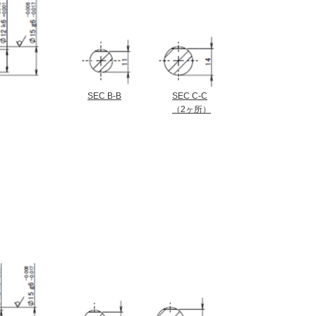
SEC B-B
SEC C-C
（2ヶ所）