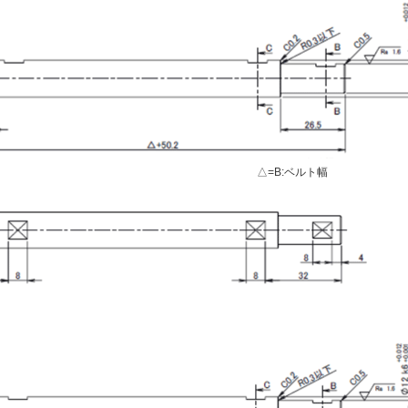
△=B:ベルト幅