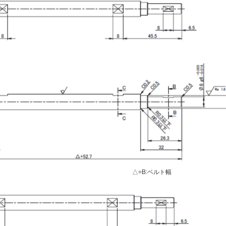
△=B:ベルト幅