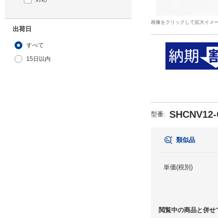
画像をクリックして拡大イメ
出荷日
すべて
15日以内
SHCNV12-
型番
:
類似品
単価(税別)
閲覧中の商品と併せ