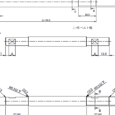
△=B:ベルト幅
△