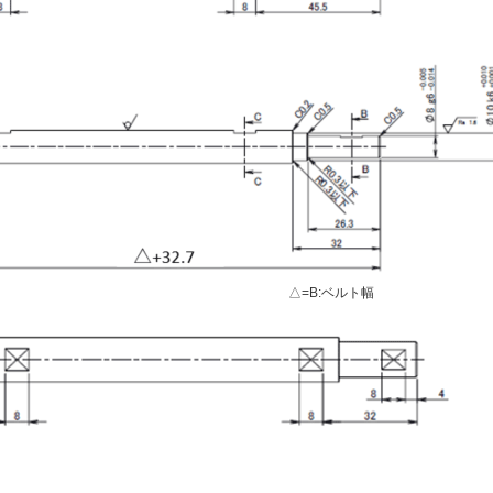
△=B:ベルト幅