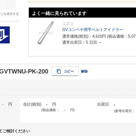
よく一緒に見られています
ージを表示する
ミスミ
GVコンベヤ用平ベルトアイドラー
通常価格(税別)：
4,610
円
(税込価格：
5,07
通常出荷日：5 日目 ～
GVTWNU-PK-200
コピー
解除
-
円
合計(税別)
-
円
出荷日
-
(税込価格：
-
円
)
(参考出荷日：
てご検討ください