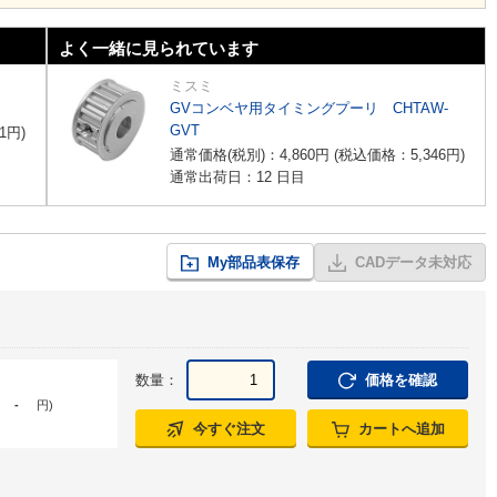
よく一緒に見られています
ミスミ
GVコンベヤ用タイミングプーリ CHTAW-
GVT
1
円
)
通常価格(税別)：
4,860
円
(税込価格：
5,346
円
)
通常出荷日：12 日目
My部品表保存
CADデータ未対応
数量：
価格を確認
-
円
)
今すぐ注文
カートへ追加