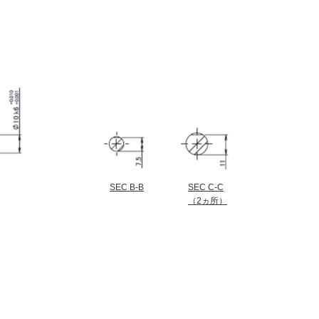
SEC B-B
SEC C-C
（2ヵ所）