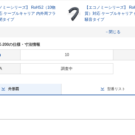
ミーシリーズ】 RoHS2（10物
【エコノミーシリーズ】 RoH
応 ケーブルキャリア 内外周フラ
質）対応 ケーブルキャリア
閉タイプ
騒音タイプ
－閉じる
-PK-200の仕様・寸法情報
10
?
A
調査中
外形図
型番リスト