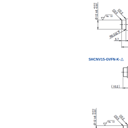
SHCNV15-GVFN-K-△