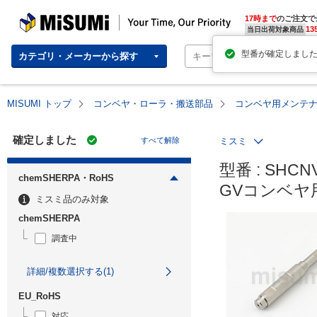
MISUMI | Your Time, Our Priority
17時まで
のご注文で
13
当日出荷対象商品
カテゴリ・メーカーから探す
MISUMI トップ
コンベヤ・ローラ・搬送部品
コンベヤ用メンテ
確定しました
すべて解除
ミスミ
型番 : SHCNV
chemSHERPA・RoHS
GVコンベヤ
ミスミ品のみ対象
chemSHERPA
調査中
詳細/複数選択する(1)
EU_RoHS
対応