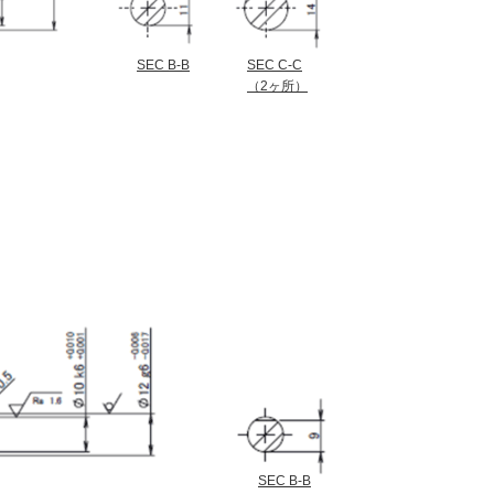
SEC B-B
SEC C-C
（2ヶ所）
SEC B-B