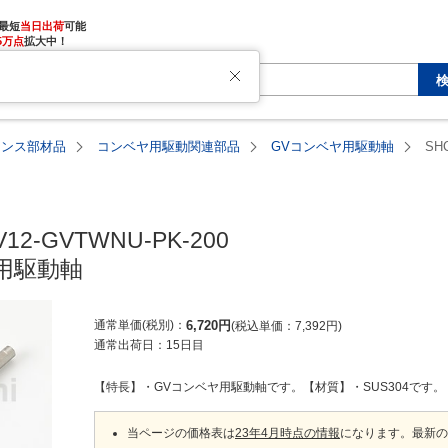
最短
当日出荷
5万点
拡大中！
ナンス部材品
コンベヤ用駆動関連部品
GVコンベヤ用駆動軸
SH
12-GVTWNU-PK-200

用駆動軸
通常単価(税別)
6,720
円
税込単価
7,392
円
通常出荷日：
15日目
【特長】・GVコンベヤ用駆動軸です。【材質】・SUS304です。
当ページの価格表は
23年4月時点の情報
になります。最新の