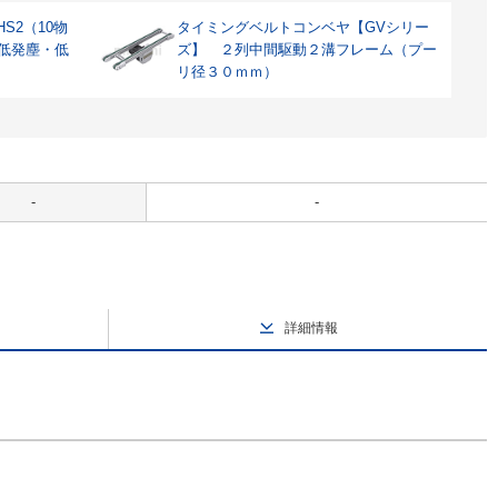
S2（10物
タイミングベルトコンベヤ【GVシリー
 低発塵・低
ズ】 ２列中間駆動２溝フレーム（プー
リ径３０ｍｍ）
-
-
詳細情報