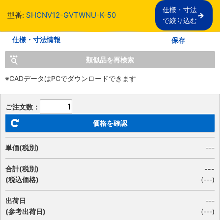
仕様・寸法

型番:
SHCNV12-GVTWNU-K-50
で絞り込む
仕様・寸法情報
保存
類似品を再検索
※CADデータはPCでダウンロードできます
ご注文数：
価格を確認
単価(税別)
---
合計(税別)
---
(税込価格)
(
---
)
出荷日
---
(参考出荷日)
(---)