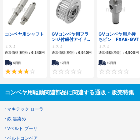
コンベヤ用シャフト
GVコンベヤ用フラ
GVコンベヤ用片持
ンジ付歯付アイドラ
ちピン FXA8-GVT
ー
ミスミ
ミスミ
ミスミ
通常価格(税別)：
6,340
円
通常価格(税別)：
6,940
円
通常価格(税別)：
4,500
円
5日目
12日目
12日目
4
0
コンベヤ用駆動関連部品に関連する通販・販売特集
マキテック ローラ
鉄 黒染め
Vベルト プーリ
ベルトコンベア