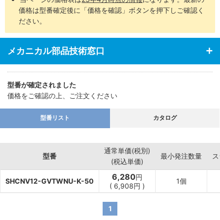
価格は型番確定後に「価格を確認」ボタンを押下しご確認く
ださい。
メカニカル部品技術窓口
型番が確定されました
価格をご確認の上、ご注文ください
型番リスト
カタログ
通常単価(税別)
型番
最小発注数量
ス
(税込単価)
6,280
円
SHCNV12-GVTWNU-K-50
1個
(
6,908
円
)
1