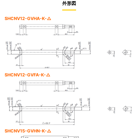
外形図
SHCNV12-GVHA-K-△
SHCNV12-GVFA-K-△
SHCNV15-GVHN-K-△