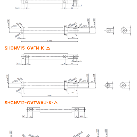
SHCNV15-GVFN-K-△
SHCNV12-GVTWAU-K-△