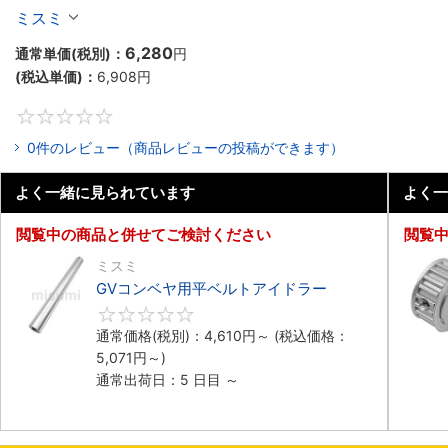
ミスミ
6,280
通常単価(税別)：
円
(税込単価)：
6,908
円
0
0件のレビュー（商品レビューの投稿ができます）
よく一緒に見られています
よく一
閲覧中の商品と併せてご検討ください
閲覧
ミスミ
GVコンベヤ用平ベルトアイドラー
0
通常価格(税別)：
4,610
円
～
(税込価格：
5,071
円
～)
通常出荷日：5 日目 ～