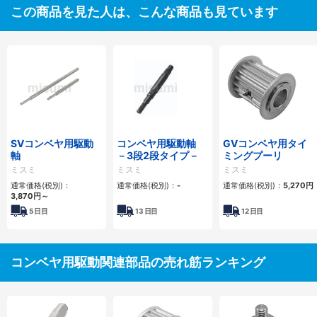
この商品を見た人は、こんな商品も見ています
SVコンベヤ用駆動
コンベヤ用駆動軸
GVコンベヤ用タイ
軸
－3段2段タイプ－
ミングプーリ
ミスミ
ミスミ
ミスミ
通常価格(税別)：
通常価格(税別)：
-
通常価格(税別)：
5,270
円
3,870
円
～
5
日目
13
日目
12
日目
コンベヤ用駆動関連部品の売れ筋ランキング