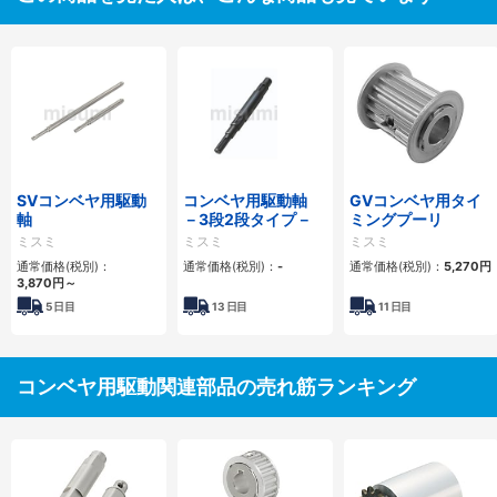
SVコンベヤ用駆動
コンベヤ用駆動軸
GVコンベヤ用タイ
軸
－3段2段タイプ－
ミングプーリ
ミスミ
ミスミ
ミスミ
通常価格(税別)：
通常価格(税別)：
-
通常価格(税別)：
5,270
円
3,870
円
～
5
日目
13
日目
11
日目
コンベヤ用駆動関連部品の売れ筋ランキング