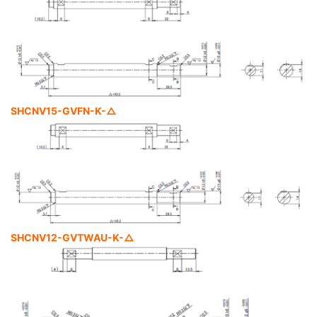
SHCNV15-GVFN-K-△
SHCNV12-GVTWAU-K-△