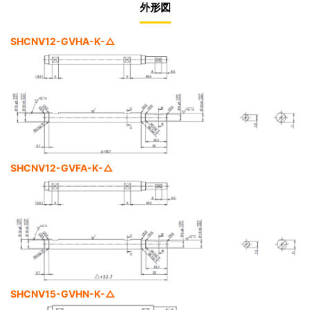
外形図
SHCNV12-GVHA-K-△
SHCNV12-GVFA-K-△
SHCNV15-GVHN-K-△