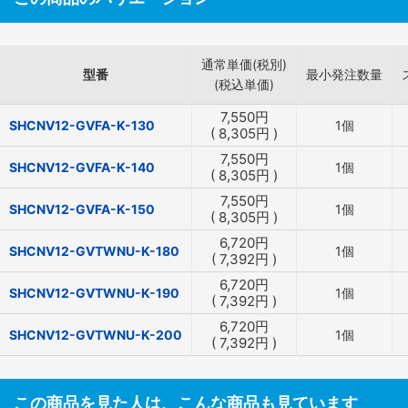
通常単価(税別)
型番
最小発注数量
(税込単価)
7,550
円
SHCNV12-GVFA-K-130
1個
(
8,305
円
)
7,550
円
SHCNV12-GVFA-K-140
1個
(
8,305
円
)
7,550
円
SHCNV12-GVFA-K-150
1個
(
8,305
円
)
6,720
円
SHCNV12-GVTWNU-K-180
1個
(
7,392
円
)
6,720
円
SHCNV12-GVTWNU-K-190
1個
(
7,392
円
)
6,720
円
SHCNV12-GVTWNU-K-200
1個
(
7,392
円
)
この商品を見た人は、こんな商品も見ています