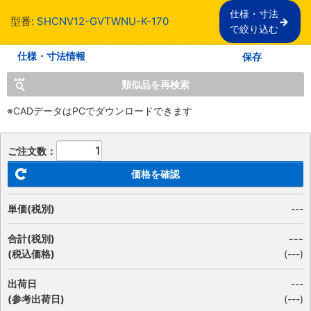
仕様・寸法

型番:
SHCNV12-GVTWNU-K-170
で絞り込む
仕様・寸法情報
保存
類似品を再検索
※CADデータはPCでダウンロードできます
ご注文数：
価格を確認
単価(税別)
---
合計(税別)
---
(税込価格)
(
---
)
出荷日
---
(参考出荷日)
(---)