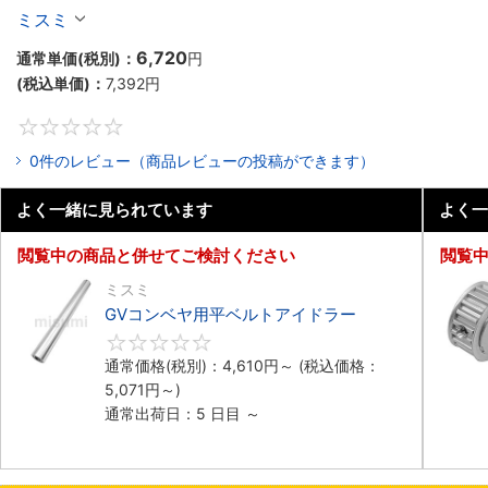
ミスミ
6,720
通常単価(税別)：
円
(税込単価)：
7,392
円
0
0件のレビュー（商品レビューの投稿ができます）
よく一緒に見られています
よく一
閲覧中の商品と併せてご検討ください
閲覧
ミスミ
GVコンベヤ用平ベルトアイドラー
0
通常価格(税別)：
4,610
円
～
(税込価格：
5,071
円
～)
通常出荷日：5 日目 ～