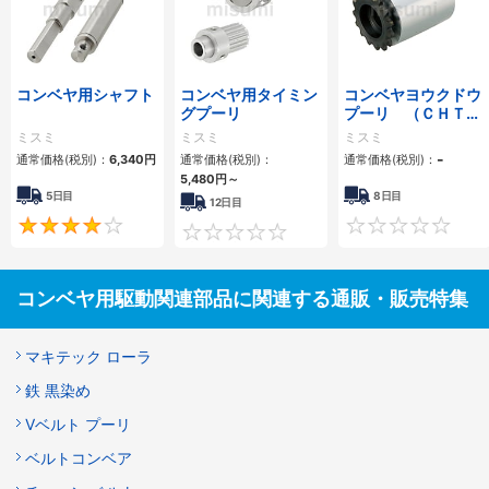
コンベヤ用シャフト
コンベヤ用タイミン
コンベヤヨウクドウ
グプーリ
プーリ （ＣＨＴＤ
Ｗ）
ミスミ
ミスミ
ミスミ
-
通常価格(税別)：
6,340
円
通常価格(税別)：
通常価格(税別)：
5,480
円
～
5日目
8日目
12日目
4
0
コンベヤ用駆動関連部品に関連する通販・販売特集
マキテック ローラ
鉄 黒染め
Vベルト プーリ
ベルトコンベア