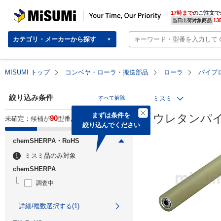
MISUMI | Your Time, Our Priority
17時まで
のご注文で
13
当日出荷対象商品
カテゴリ・メーカーから探す
MISUMI トップ
コンベヤ・ローラ・搬送部品
ローラ
パイプ
絞り込み条件
すべて解除
ミスミ
まずは条件を

ウレタンパ
90
未確定：候補が
型番あります。
絞り込んでください
chemSHERPA・RoHS
ミスミ品のみ対象
chemSHERPA
調査中
詳細/複数選択する(1)