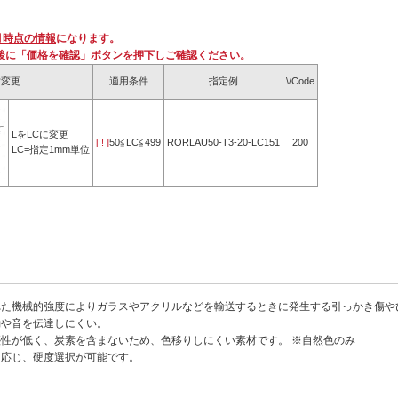
月時点の情報
になります。
後に「価格を確認」ボタンを押下しご確認ください。
寸変更
適用条件
指定例
\/Code
LをLCに変更
[ ! ]
50≦LC≦499
RORLAU50-T3-20-LC151
200
LC=指定1mm単位
れた機械的強度によりガラスやアクリルなどを輸送するときに発生する引っかき傷
動や音を伝達しにくい。
塵性が低く、炭素を含まないため、色移りしにくい素材です。 ※自然色のみ
に応じ、硬度選択が可能です。