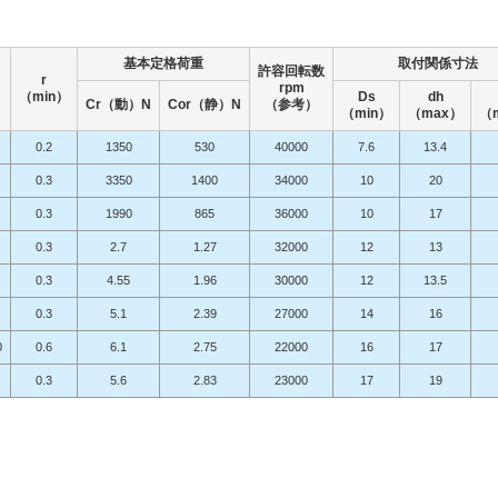
基本定格荷重
取付関係寸法
許容回転数
r
B
rpm
（min）
Ds
dh
Cr（動）N
Cor（静）N
（参考）
（min）
（max）
（
0.2
1350
530
40000
7.6
13.4
0.3
3350
1400
34000
10
20
0.3
1990
865
36000
10
17
0.3
2.7
1.27
32000
12
13
0.3
4.55
1.96
30000
12
13.5
0.3
5.1
2.39
27000
14
16
0
0.6
6.1
2.75
22000
16
17
0.3
5.6
2.83
23000
17
19