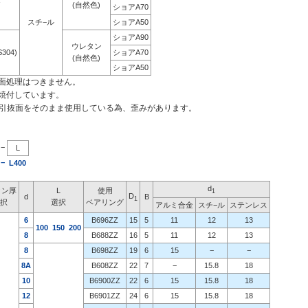
(自然色)
ショアA70
スチ−ル
ショアA50
ショアA90
ウレタン
304)
ショアA70
(自然色)
ショアA50
面処理はつきません。
焼付しています。
引抜面をそのまま使用している為、歪みがあります。
−
L
−
L400
d
タン厚
L
使用
1
D
d
B
1
選択
選択
ベアリング
アルミ合金
スチ−ル
ステンレス
6
B696ZZ
15
5
11
12
13
100
150
20
0
8
B688ZZ
16
5
11
12
13
8
B698ZZ
19
6
15
−
−
8A
B608ZZ
22
7
−
15.8
18
10
B6900ZZ
22
6
15
15.8
18
12
B6901ZZ
24
6
15
15.8
18