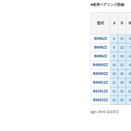
■使用ベアリング詳細
型式
d
D
B696ZZ
6
15
5
B608ZZ
8
22
7
B698ZZ
8
19
6
B6900ZZ
10
22
6
B6000ZZ
10
26
8
B6001ZZ
12
28
8
B6201ZZ
12
32
1
B6002ZZ
15
32
9
kgf＝N×0.101972