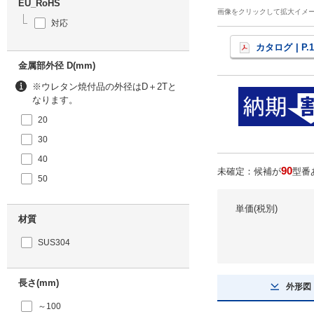
EU_RoHS
画像をクリックして拡大イメ
対応
カタログ
| P.
金属部外径 D(mm)
※ウレタン焼付品の外径はD＋2Tと
なります。
20
30
40
90
未確定：候補が
型番
50
単価(税別)
材質
SUS304
長さ(mm)
外形図
～100