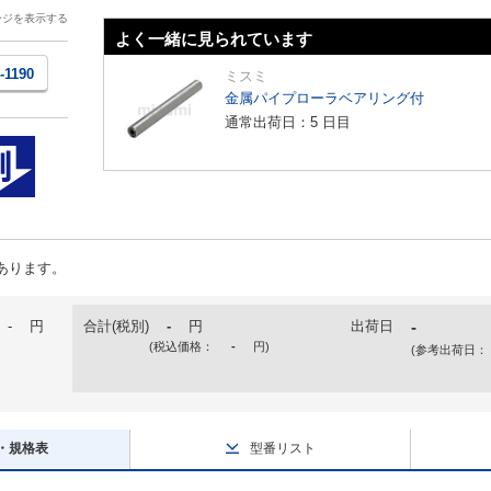
ージを表示する
よく一緒に見られています
1-1190
ミスミ
金属パイプローラベアリング付
通常出荷日：5 日目
あります。
-
円
合計(税別)
-
円
出荷日
-
(税込価格：
-
円
)
(参考出荷日：
・規格表
型番リスト