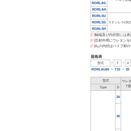
RORLAG
RORLAH
ウレタン厚 T(mm)
RORLSU
3
RORL
SG
ステンレス(SUS
RORLSH
5
[ ! ]
軸端及び内径部には表
10
[ ! ]
芯材外周にウレタンを
[ ! ]
d
の内径はパイプ材の
1
L寸変更[LC](mm)
規格表
−
−
型式
T
d
−
−
RORLAU60
T10
20
[50-499/1
mm
単位]
型式
ウレ
T
Type
D
L(mm)
20
[100-500/50
mm
単位]
30
タイプ