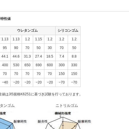
ン特性値
ウレタンゴム
シリコンゴム
1.13
1.13
1.2
1.15
1.2
1.2
1.2
95
90
70
50
30
70
50
44.1
44.6
31.3
27.4
18.5
7.4
8.8
400
530
650
690
600
300
330
70
70
70
70
70
150
150
−40
−20
−20
−20
−20
−70
−70
値はJIS規格K6251に基づき試験を行っております。
タンゴム
ニトリルゴム