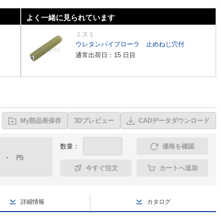
よく一緒に見られています
ミスミ
ウレタンパイプローラ 止めねじ穴付
通常出荷日：15 日目
My部品表保存
3Dプレビュー
CADデータダウンロード
数量：
価格を確認
-
円
)
今すぐ注文
カートへ追加
詳細情報
カタログ