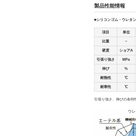
製品性能情報
■シリコンゴム・ウレタ
項目
単位
比重
−
硬度
ショアA
引張り強さ
MPa
伸び
%
耐熱性
℃
耐寒性
℃
引張り強さ、伸びの各特性
ウレ