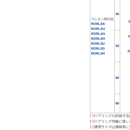
RORLSG
40
複数選択する(7)
ウレタン焼付品
3
RORLAK
解除
RORLAU
RO
RLAG
5
RORLAH
CAD
R
ORLSU
50
RORLSG
2D
1
RORLSH
3D
出荷日
60
すべて
15日以内
80
[ ! ]
ベアリングの詳細寸法
[ ! ]
ベアリング内輪に接し
[ ! ]
適用サイズは価格表に