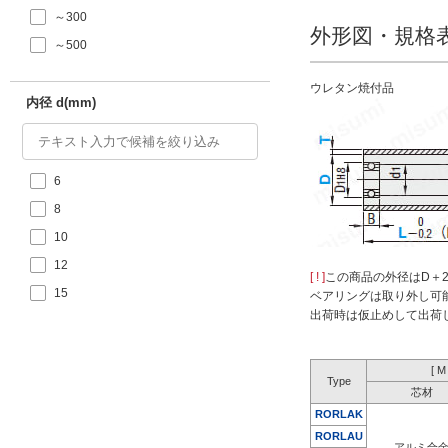
～300
外形図・規格
～500
ウレタン焼付品
内径 d(mm)
6
8
10
12
[ ! ]
この商品の外径はD＋
15
ベアリングは取り外し可
出荷時は仮止めして出荷
20
25
[ 
Type
芯材
ウレタン・ゴム硬度
RORLAK
70
ROR
LAU
アルミ合