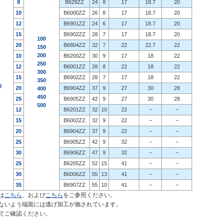
8
B628ZZ
24
8
17
18.7
20
10
B6000ZZ
26
8
17
18.7
20
12
B6901ZZ
24
6
17
18.7
20
15
B6902ZZ
28
7
17
18.7
20
100
20
B6804ZZ
32
7
22
22.7
22
150
200
10
B6200ZZ
30
9
17
18
22
250
12
B6001ZZ
28
8
22
18
22
300
15
B6902ZZ
28
7
17
18
22
350
0
20
B6904ZZ
37
9
27
30
28
400
450
25
B6905ZZ
42
9
27
30
28
500
12
B6201ZZ
32
10
22
−
−
15
B6002ZZ
32
9
22
−
−
20
B6904ZZ
37
9
22
−
−
25
B6905ZZ
42
9
32
−
−
30
B6906ZZ
47
9
32
−
−
25
B6205ZZ
52
15
41
−
−
30
B6006ZZ
55
13
41
−
−
35
B6907ZZ
55
10
41
−
−
は
こちら
、および
こちら
をご参照ください。
ないよう端面には逃げ加工が施されています。
てご確認ください。