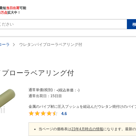
最短
当日出荷
5万点
拡大中！
ローラ
ウレタンパイプローラベアリング付
イプローラベアリング付
通常単価(税別)
-
税込単価
-
通常出荷日：
15日目
金属のパイプ材に圧入ブッシュを組込んだウレタン焼付けのパイプロー
4.6
4.6
当ページの価格表は
23年4月時点の情報
になります。最新の