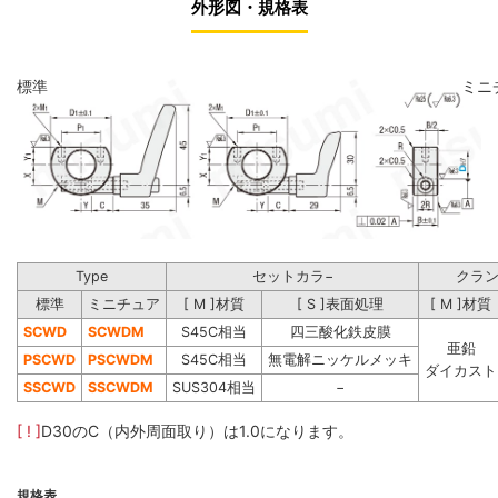
外形図・規格表
標準
ミニ
Type
セットカラ−
クラン
標準
ミニチュア
[ M ]材質
[ S ]表面処理
[ M ]材質
SCWD
SCWDM
S45C相当
四三酸化鉄皮膜
亜鉛
P
SCWD
P
SCWDM
S45C相当
無電解ニッケルメッキ
ダイカスト
S
SCWD
S
SCWDM
SUS304相当
−
[ ! ]
D30のC（内外周面取り）は1.0になります。
規格表