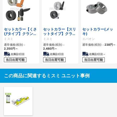
セットカラー【くさ
セットカラー【スリ
セットカラー(メッ
びタイプ】クランプ
ットタイプ】クラン
キ)
レバー付
プレバー付
ミスミ
ミスミ
エバオン
通常価格(税別)：
通常価格(税別)：
通常価格(税別)：
238
円
～
2,350
円
～
2,480
円
～
在庫品1日目
在庫品1日目
在庫品1日目～
当日出荷可能
当日出荷可能
当日出荷可能
この商品に関連するミスミ ユニット事例