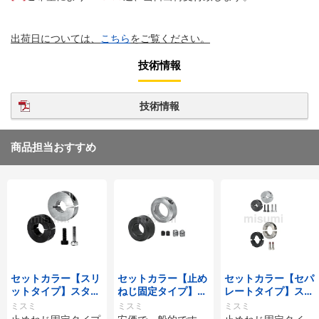
出荷日については、
こちら
をご覧ください。
技術情報
技術情報
商品担当おすすめ
セットカラー【スリ
セットカラー【止め
セットカラー【セパ
ットタイプ】スタン
ねじ固定タイプ】ス
レートタイプ】スタ
ダード
タンダード
ンダード
ミスミ
ミスミ
ミスミ