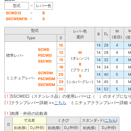
−
型式
レバー色
−
SCWD12
B
−
SSCWDM16
S
型式
レバ−色
M
D
B
1
選択
(並目)
(並
Type
D
10
14
28
4
M
SCWD
12
M
14
28
4
M
標準レバ−
PSCWD
(オレンジ)
15
14
32
4
M
SSCWD
B
16
14
34
5
M
(ブラック)
SCWDM
20
14
40
5
M
S
ミニチュアレバ−
PSCWDM
25
(シルバ−グレ−)
14
45
5
M
SSCWDM
30
14
52
5
M
[ ! ]
SSCWD□（ステンレス品）の使用レバーは（ ）のタイプにな
[ ! ]
クランプレバー詳細 >>
こちら
ミニチュアクランプレバー詳細 >
[ ! ]
肉厚・外径の比較表
寸法差
くさび
スタンダ−ド(
こちら
)
D
D
(外径)
D
(外径)
D
(外径)
B(肉厚)
B(肉厚)
B(肉厚)
1
1
1