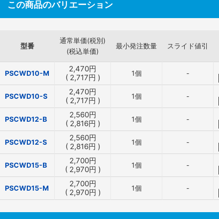
この商品のバリエーション
通常単価(税別)
型番
最小発注数量
スライド値引
(税込単価)
2,470
円
PSCWD10-M
1個
-
(
2,717
円
)
2,470
円
PSCWD10-S
1個
-
(
2,717
円
)
2,560
円
PSCWD12-B
1個
-
(
2,816
円
)
2,560
円
PSCWD12-S
1個
-
(
2,816
円
)
2,700
円
PSCWD15-B
1個
-
(
2,970
円
)
2,700
円
PSCWD15-M
1個
-
(
2,970
円
)