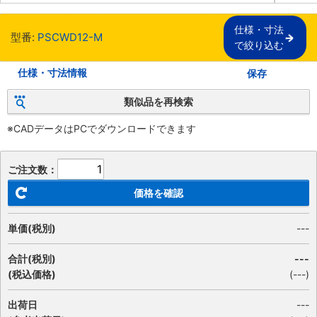
仕様・寸法

型番:
PSCWD12-M
で絞り込む
仕様・寸法情報
保存
類似品を再検索
※CADデータはPCでダウンロードできます
ご注文数：
価格を確認
単価(税別)
---
合計(税別)
---
(税込価格)
(
---
)
出荷日
---