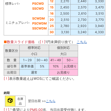
12
2,270
2,440
3,330
標準レバ−
PSCWD
15
2,450
2,570
3,470
SSCWD
16
2,500
2,610
3,510
SCWDM
20
2,510
2,730
3,770
ミニチュアレバ−
PSCWDM
25
2,780
2,920
3,940
SSCWDM
30
3,130
3,240
4,330
■
数量スライド価格
（
[ ! ]
1円未満切り捨て）
こちら
標準対応
個別対応
数量区分
小口
大口
数 量
1～29
30～40
41～49
50～
値引率
基準単価
5%
10%
お見積り
出荷日
通常
お見積り
[ ! ]
表示数量超えはWOSにてご確認ください。
納期
在庫
翌日出荷 >>
こちら
品
[ ! ]
ご希望により
PM5:00
迄、当日出荷受付致します。