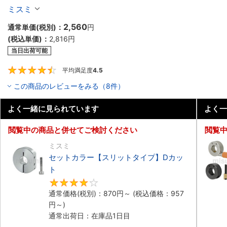
Dカット
ミスミ
2,560
通常単価(税別)：
円
(税込単価)：
2,816
円
当日出荷可能
平均満足度
4.5
4.5
この商品のレビューをみる（8件）
よく一緒に見られています
よく一
閲覧中の商品と併せてご検討ください
閲覧
ミスミ
セットカラー【スリットタイプ】Dカッ
ト
4.2
通常価格(税別)：
870
円
～
(税込価格：
957
円
～)
通常出荷日：在庫品1日目