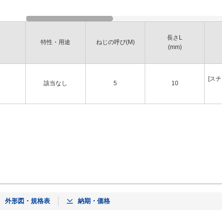
長さL
特性・用途
ねじの呼び(M)
(mm)
[スチ
該当なし
5
10
外形図・規格表
納期・価格