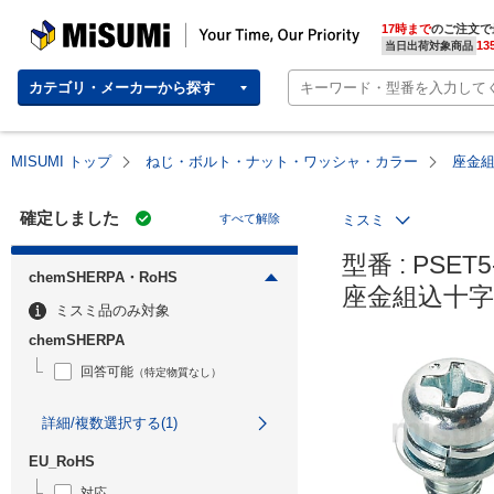
MISUMI | Your Time, Our Priority
17時まで
のご注文で
13
当日出荷対象商品
カテゴリ・メーカーから探す
MISUMI トップ
ねじ・ボルト・ナット・ワッシャ・カラー
座金
確定しました
すべて解除
ミスミ
型番 : PSET5-
chemSHERPA・RoHS
座金組込十字
ミスミ品のみ対象
chemSHERPA
回答可能
（特定物質なし）
詳細/複数選択する(1)
EU_RoHS
対応