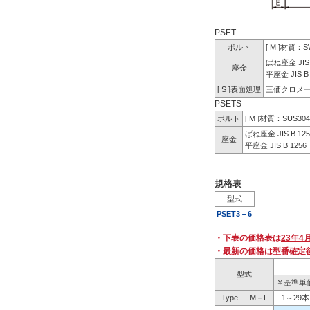
PSET
ボルト
[ M ]材質：
ばね座金 JIS 
座金
平座金 JIS B 
[ S ]表面処理
三価クロメ
PSETS
ボルト
[ M ]材質：SUS3
ばね座金 JIS B 125
座金
平座金 JIS B 1256
規格表
型式
PSET3－6
・下表の価格表は
23年4
・最新の価格は型番確定
型式
￥基準単
Type
M－L
1～29本