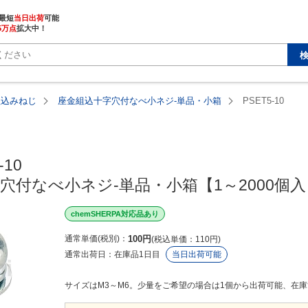
最短
当日出荷
5万点
拡大中！
組込みねじ
座金組込十字穴付なべ小ネジ-単品・小箱
PSET5-10
10

穴付なべ小ネジ-単品・小箱【1～2000個
chemSHERPA対応品あり
通常単価(税別)
100
円
税込単価
110
円
通常出荷日：
在庫品1日目
当日出荷可能
サイズはM3～M6。少量をご希望の場合は1個から出荷可能、在