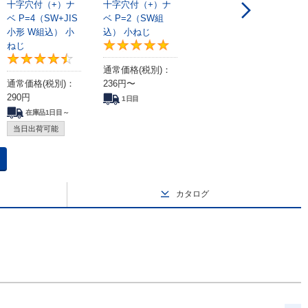
十字穴付（+）ナ
十字穴付（+）ナ
ベ P=4（SW+JIS
ベ P=2（SW組
小形 W組込） 小
込） 小ねじ
ねじ
4.5
4.8
4.7
通常価格(税別)：
通常価格(税別)：
236
円
〜
290
円
1日目
在庫品1日目～
当日出荷可能
カタログ