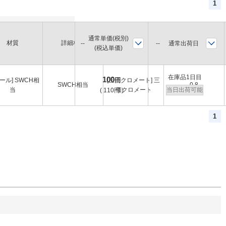
1
通常単価(税別)
ピッチ
材質
詳細材質
表面処理
通常出荷日
(税込単価)
(mm)
在庫品1日目
100
円
ール] SWCH相
[三価クロメート] 三
SWCH相当
0.8
当
価クロメート
当日出荷可能
(
110
円
)
1