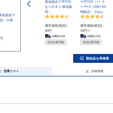
座金組込十字穴付
十字穴付（+）ナ
なべ小ネジ-単品販
ベ P=3（SW+JIS
売－
W組込） 小ねじ
座金組込十
4.7
単品・小箱
通常価格(税別)：
通常価格(税別)：
40
円
19
円
〜
0
在庫品1日目
在庫品1日目
円
当日出荷可能
当日出荷可能
類似品を再検索
型番リスト
詳細情報