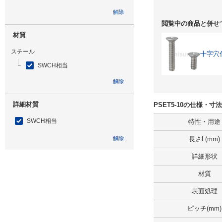
解除
閲覧中の商品と併せ
材質
スチール
十字穴
SWCH相当
解除
詳細材質
PSET5-10の仕様・寸
SWCH相当
特性・用途
解除
長さL(mm)
詳細形状
表面処理
材質
三価クロメート
表面処理
三価クロメート
解除
ピッチ(mm)