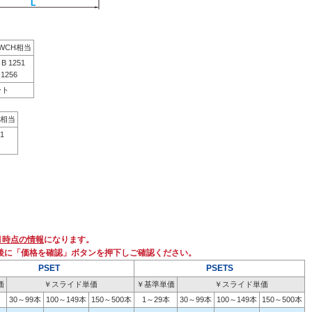
SWCH相当
B 1251
1256
ート
04相当
1
月時点の情報
になります。
後に「価格を確認」ボタンを押下しご確認ください。
PSET
PSETS
価
￥スライド単価
￥基準単価
￥スライド単価
30～99本
100～149本
150～500本
1～29本
30～99本
100～149本
150～500本