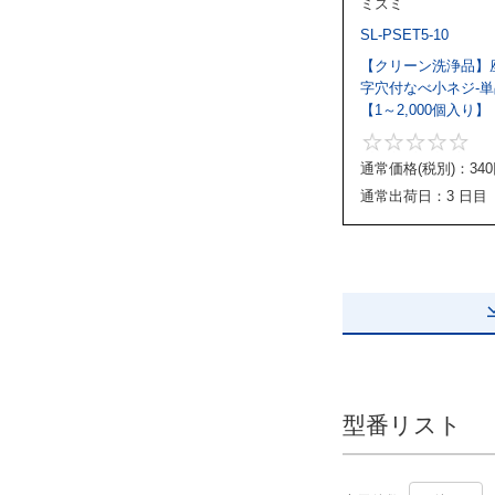
ミスミ
出荷日
SL-PSET5-10
すべて
【クリーン洗浄品】
当日出荷可能
字穴付なべ小ネジ-
【1～2,000個入り】
通常価格(税別)：
340
通常出荷日：3 日目
型番リスト