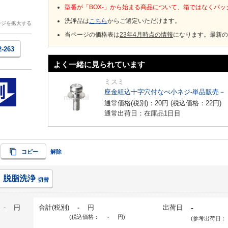
型番が「BOX-」から始まる商品について、箱ではなくパ
洗浄品は
こちら
からご選定いただけます。
ージを拡大する
当ページの価格表は
23年4月時点の情報
になります。最新の
2-263
よく一緒に見られています
ミスミ
座金組込十字穴付なべ小ネジ-単品販売－
通常価格(税別)：
20
円
(税込価格：
22
円
)
通常出荷日：在庫品1日目
コピー
解除
脱脂洗浄
切替
-
円
合計(税別)
-
円
出荷日
-
(税込価格：
-
円
)
(参考出荷日：