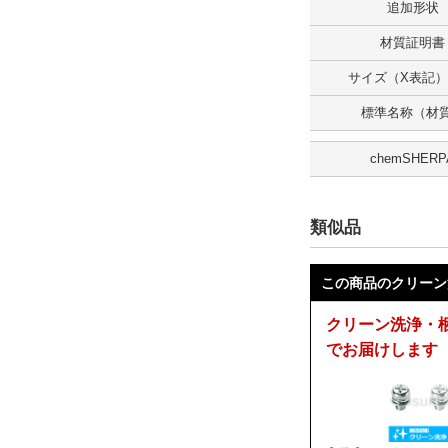
追加形状
ピッチ(mm)
材質証明書
0.8
サイズ（X表記）(
解除
標準名称（材
販売単位
chemSHERP
バラ(1個から購入可能)
解除
類似品
タイプ
PSET
この商品のクリーン
クリーン洗浄・
CAD
でお届けします
2D
3D