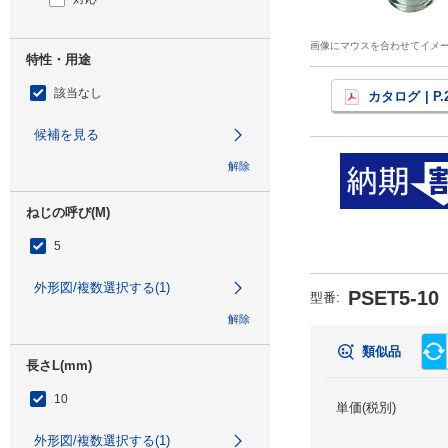
画像にマウスを合わせてイメ
特性・用途
該当なし
カタログ
| P.
候補を見る
解除
ねじの呼び(M)
5
外形図/複数選択する(1)
PSET5-10
型番
:
解除
類似品
長さL(mm)
10
単価(税別)
外形図/複数選択する(1)