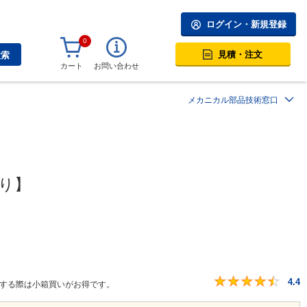
ログイン・新規登録
0
見積・注文
検索
カート
お問い合わせ
メカニカル部品技術窓口
入り】
4.4
庫する際は小箱買いがお得です。