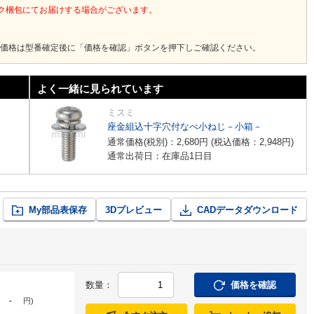
ック梱包にてお届けする場合がございます。
価格は型番確定後に「価格を確認」ボタンを押下しご確認ください。
よく一緒に見られています
ミスミ
座金組込十字穴付なべ小ねじ－小箱－
通常価格(税別)：
2,680
円
(税込価格：
2,948
円
)
通常出荷日：在庫品1日目
My部品表保存
3Dプレビュー
CADデータダウンロード
数量：
価格を確認
-
円
)