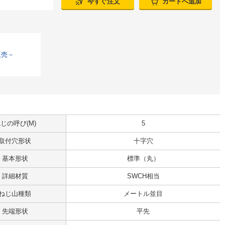
今すぐ注文
カートへ追加
販売－
じの呼び(M)
5
取付穴形状
十字穴
基本形状
標準（丸）
詳細材質
SWCH相当
ねじ山種類
メートル並目
先端形状
平先