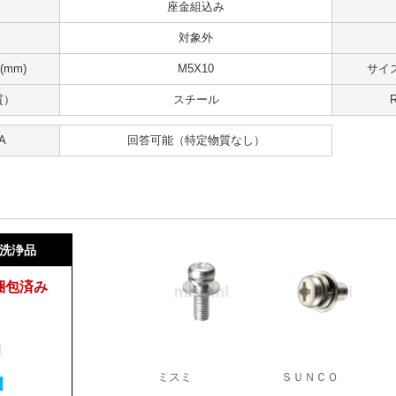
座金組込み
対象外
mm)
M5X10
サイズ
質）
スチール
A
回答可能
（特定物質なし）
洗浄品
梱包済み
ミスミ
ＳＵＮＣＯ