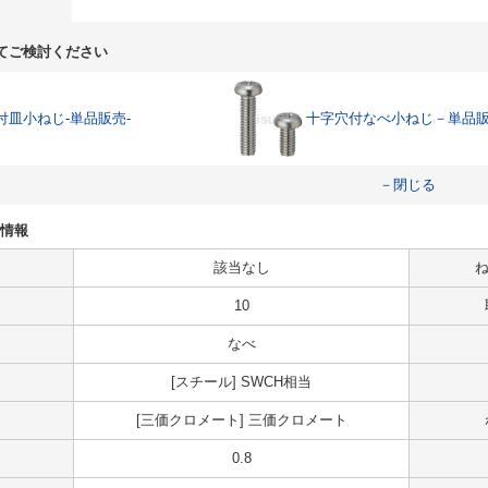
てご検討ください
付皿小ねじ-単品販売-
十字穴付なべ小ねじ－単品
－閉じる
法情報
該当なし
ね
10
なべ
[スチール] SWCH相当
[三価クロメート] 三価クロメート
0.8