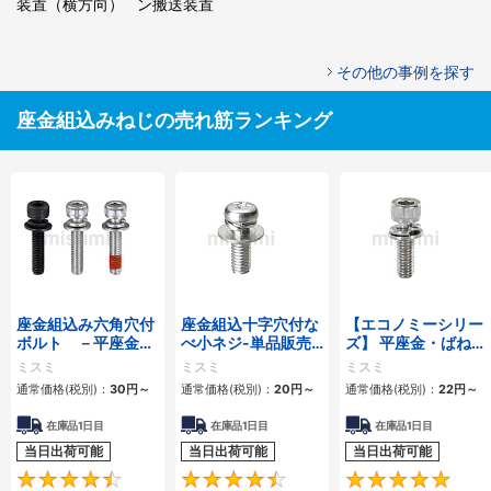
装置（横方向）
ン搬送装置
その他の事例を探す
座金組込みねじの売れ筋ランキング
座金組込み六角穴付
座金組込十字穴付な
【エコノミーシリー
ボルト －平座金・
べ小ネジ-単品販売
ズ】 平座金・ばね座
ばね座金組込/緩み
－
金組込み六角穴付ボ
ミスミ
ミスミ
ミスミ
防止処理付・パック
ルト 小箱・単品
通常価格(税別)：
30
円
～
通常価格(税別)：
20
円
～
通常価格(税別)：
22
円
～
販売－
在庫品1日目
在庫品1日目
在庫品1日目
当日出荷可能
当日出荷可能
当日出荷可能
4.7
4.7