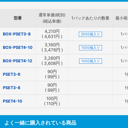
通常単価(税別)
型番
1パックあたりの数量
最小発
(税込単価)
4,210
円
BOX-PSET3-8
1パ
2000個入り
(
4,631
円
)
3,160
円
BOX-PSET4-10
1パ
1000個入り
(
3,476
円
)
3,280
円
BOX-PSET4-12
1パ
1000個入り
(
3,608
円
)
90
円
PSET3-6
1
(
99
円
)
90
円
PSET3-8
1
(
99
円
)
100
円
PSET4-10
1
(
110
円
)
よく一緒に購入されている商品