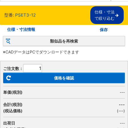
仕様・寸法

型番:
PSET3-12
で絞り込む
仕様・寸法情報
保存
類似品を再検索
※CADデータはPCでダウンロードできます
ご注文数：
価格を確認
単価(税別)
---
合計(税別)
---
(税込価格)
(
---
)
出荷日
---