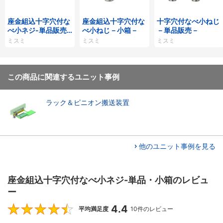
座金組込十字穴付な
座金組込十字穴付な
十字穴付なべ小ねじ
べ小ネジ-単品販売
べ小ねじ－小箱－
－単品販売－
－
ミスミ
ミスミ
ミスミ
この商品に関連するユニット事例
ラック＆ピニオン搬送装置
他のユニット事例を見る
座金組込十字穴付なべ小ネジ-単品・小箱のレビュ
ー
4.4
4.4
平均満足度
10件のレビュー