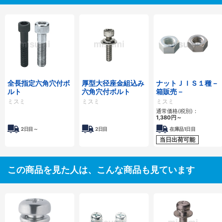
全長指定六角穴付ボ
厚型大径座金組込み
ナットＪＩＳ１種－
ルト
六角穴付ボルト
箱販売－
ミスミ
ミスミ
ミスミ
通常価格(税別)：
1,380
円
～
2日目～
2日目
在庫品1日目
当日出荷可能
この商品を見た人は、こんな商品も見ています