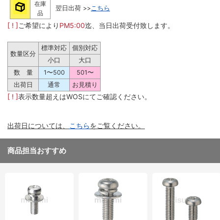
在庫
翌日出荷 >>
こちら
品
[ ! ]
ご希望により
PM5:00
迄、当日出荷受付致します。
標準対応
個別対応
数量区分
小口
大口
数 量
1〜500
501〜
出荷日
通常
お見積り
[ ! ]
表示数量超えはWOSにてご確認ください。
出荷日については、
こちら
をご覧ください。
商品担当おすすめ