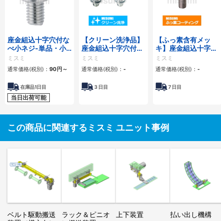
座金組込十字穴付な
【クリーン洗浄品】
【ふっ素含有メッ
べ小ネジ-単品・小
座金組込十字穴付な
キ】座金組込十字穴
箱 SW組込
べ小ネジ-単品・小
付なべ小ネジ－単
ミスミ
ミスミ
ミスミ
箱
品・小箱－
通常価格(税別)：
90
円
～
通常価格(税別)：
-
通常価格(税別)：
-
在庫品1日目
3
日目
7
日目
当日出荷可能
この商品に関連するミスミ ユニット事例
ベルト駆動搬送
ラック＆ピニオ
上下装置
払い出し機構