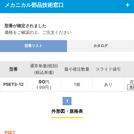
メカニカル部品技術窓口
型番が確定されました
価格をご確認の上、ご注文ください
型番リスト
カタログ
通常単価(税別)
型番
最小発注数量
スライド値引
(税込単価)
90
在
円
PSET3-12
1個
あり
(
99
円
)
当
1
外形図・規格表
PSET