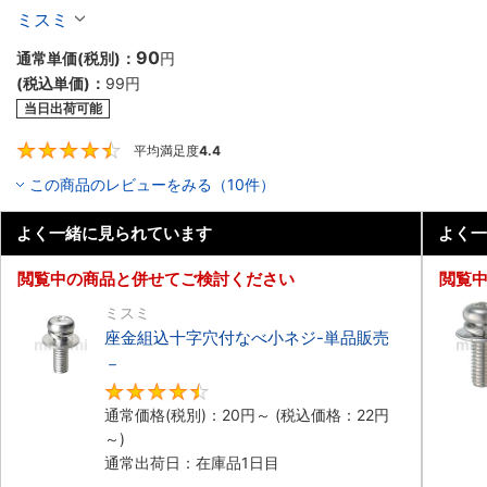
2,000個入り】
ミスミ
90
通常単価(税別)：
円
(税込単価)：
99
円
当日出荷可能
平均満足度
4.4
4.4
この商品のレビューをみる（10件）
よく一緒に見られています
よく一
閲覧中の商品と併せてご検討ください
閲覧
ミスミ
座金組込十字穴付なべ小ネジ-単品販売
－
4.7
通常価格(税別)：
20
円
～
(税込価格：
22
円
～)
通常出荷日：在庫品1日目