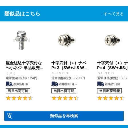
類似品はこちら
すべて見る
座金組込十字穴付な
十字穴付（+）ナベ
十字穴付（+）
べ小ネジ-単品販売
P=3（SW+JIS W組
P=4（SW+JIS
－
込） 小ねじ
W組込） 小ねじ
ミスミ
ＳＵＮＣＯ
ＳＵＮＣＯ
通常価格(税別)：
24
円
通常価格(税別)：
290
円
通常価格(税別)：
262
在庫品1日目
在庫品1日目～
在庫品1日目
当日出荷可能
当日出荷可能
当日出荷可能
4.7
4.5
類似品を再検索