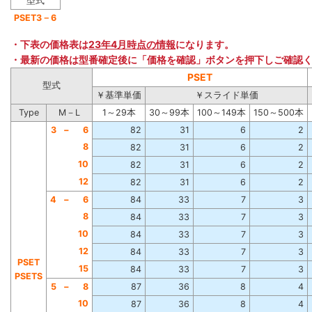
型式
PSET3－6
・下表の価格表は
23年4月時点の情報
になります。
・最新の価格は型番確定後に「価格を確認」ボタンを押下しご確認
PSET
型式
￥基準単価
￥スライド単価
Type
M－L
1～29本
30～99本
100～149本
150～500本
3
−
6
82
31
6
2
8
82
31
6
2
10
82
31
6
2
12
82
31
6
2
4
−
6
84
33
7
3
8
84
33
7
3
10
84
33
7
3
12
84
33
7
3
PSET
15
84
33
7
3
PSETS
5
−
8
87
36
8
4
10
87
36
8
4