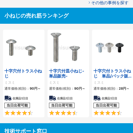
その他の事例を探す
小ねじの売れ筋ランキング
十字穴付トラス小ね
十字穴付皿小ねじ-
十字穴付トラス小ね
じ
単品販売-
じ 単品/パック販
売
ミスミ
ミスミ
ミスミ
通常価格(税別)：
90
円
～
通常価格(税別)：
90
円
～
通常価格(税別)：
28
円
～
在庫品1日目
在庫品1日目
在庫品1日目
当日出荷可能
当日出荷可能
当日出荷可能
4.7
4.7
技術サポート窓口