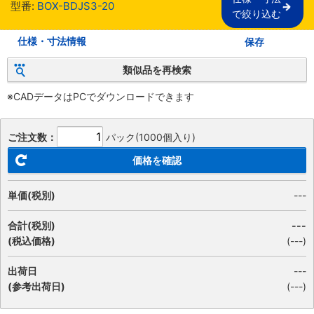
型番:
BOX-BDJS3-20
で絞り込む
仕様・寸法情報
保存
類似品を再検索
※CADデータはPCでダウンロードできます
ご注文数：
パック(1000個入り)
価格を確認
単価(税別)
---
合計(税別)
---
(税込価格)
(
---
)
出荷日
---
(参考出荷日)
(---)