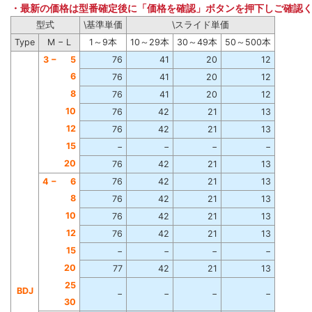
・最新の価格は型番確定後に「価格を確認」ボタンを押下しご確認
型式
\基準単価
\スライド単価
Type
M − L
1～9本
10～29本
30～49本
50～500本
3 −
5
76
41
20
12
6
76
41
20
12
8
76
41
20
12
10
76
42
21
13
12
76
42
21
13
15
−
−
−
−
20
76
42
21
13
4 −
6
76
42
21
13
8
76
42
21
13
10
76
42
21
13
12
76
42
21
13
15
−
−
−
−
20
77
42
21
13
25
BDJ
−
−
−
−
30