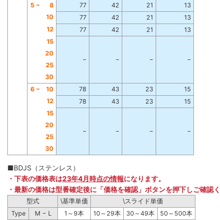
5 −
8
77
42
21
13
10
77
42
21
13
12
77
42
21
13
15
20
−
−
−
−
25
30
6 −
10
78
43
23
15
12
78
43
23
15
15
20
−
−
−
−
25
30
■BDJS（ステンレス）
・下表の価格表は
23年4月時点の情報
になります。
・最新の価格は型番確定後に「価格を確認」ボタンを押下しご確認
型式
\基準単価
\スライド単価
Type
M − L
1～9本
10～29本
30～49本
50～500本