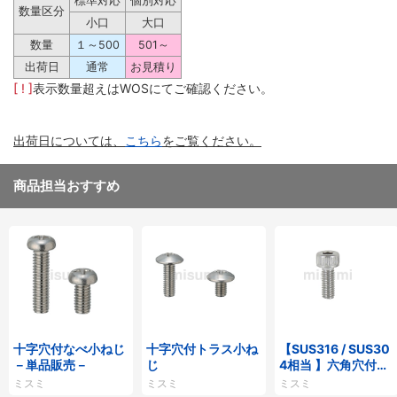
標準対応
個別対応
数量区分
小口
大口
数量
１～500
501～
出荷日
通常
お見積り
[ ! ]
表示数量超えはWOSにてご確認ください。
出荷日については、
こちら
をご覧ください。
商品担当おすすめ
十字穴付なべ小ねじ
十字穴付トラス小ね
【SUS316 / SUS30
－単品販売－
じ
4相当 】六角穴付ボ
ルト ステンレス
ミスミ
ミスミ
ミスミ