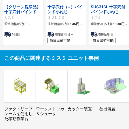
【クリーン洗浄品】
十字穴付（+）バイ
SUS316L 十字穴付
十字穴付バインド小
ンド小ねじ
バインド小ねじ
ねじ-単品・小箱
ミスミ
ＳＵＮＣＯ
ミスミ
通常価格(税別)：
-
通常価格(税別)：
45
円
～
通常価格(税別)：
100
円
～
3
日目
在庫品1日目～
在庫品1日目
当日出荷可能
当日出荷可能
この商品に関連するミスミ ユニット事例
ファクトリーフ
ワークストッカ
カッター装置
巻出装置
レームを使用し
＆シュータ
た移動作業台