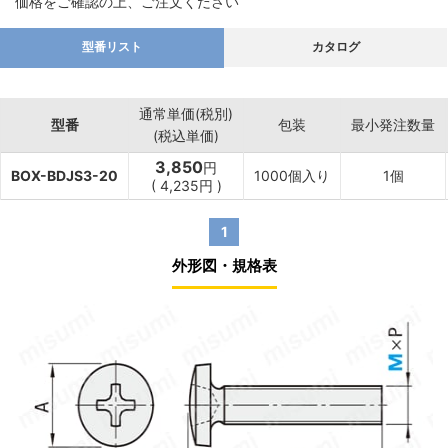
価格をご確認の上、ご注文ください
型番リスト
カタログ
通常単価(税別)
型番
包装
最小発注数量
(税込単価)
3,850
円
BOX-BDJS3-20
1000個入り
1個
(
4,235
円
)
1
外形図・規格表