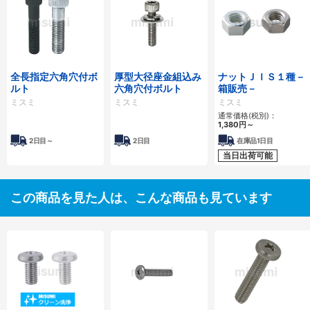
全長指定六角穴付ボ
厚型大径座金組込み
ナットＪＩＳ１種－
ルト
六角穴付ボルト
箱販売－
ミスミ
ミスミ
ミスミ
通常価格(税別)：
1,380
円
～
2日目～
2日目
在庫品1日目
当日出荷可能
この商品を見た人は、こんな商品も見ています