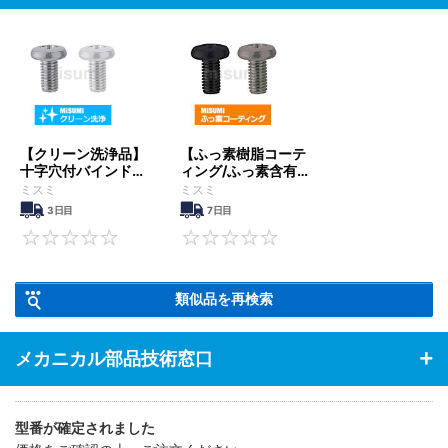
【クリーン洗浄品】
【ふっ素樹脂コーテ
十字穴付バインド小
ィング/ふっ素含有
ねじ-単品・小箱
メッキ】十字穴付バ
ミスミ
ミスミ
インド小ねじ
3日目
7日目
0
0
類似品を再検索
メカニカル部品技術窓口
型番が確定されました