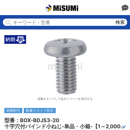
MISUMI
検索
画像をタップして拡大イメージを表示する
納期割引
数量スライド割引
型番：BOX-BDJS3-20

十字穴付バインド小ねじ-単品・小箱-【1～2,000個