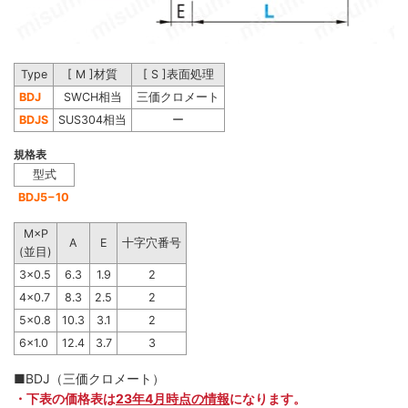
Type
[ M ]材質
[ S ]表面処理
BDJ
SWCH相当
三価クロメート
BDJS
SUS304相当
ー
規格表
型式
BDJ5−10
M×P
A
E
十字穴番号
(並目)
3×0.5
6.3
1.9
2
4×0.7
8.3
2.5
2
5×0.8
10.3
3.1
2
6×1.0
12.4
3.7
3
■BDJ（三価クロメート）
・下表の価格表は
23年4月時点の情報
になります。