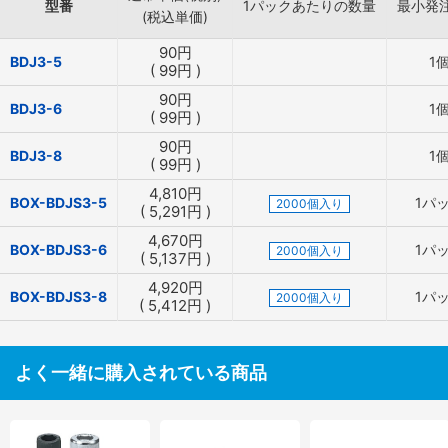
型番
1パックあたりの数量
最小発
(税込単価)
90
円
BDJ3-5
1
(
99
円
)
90
円
BDJ3-6
1
(
99
円
)
90
円
BDJ3-8
1
(
99
円
)
4,810
円
BOX-BDJS3-5
1パ
2000個入り
(
5,291
円
)
4,670
円
BOX-BDJS3-6
1パ
2000個入り
(
5,137
円
)
4,920
円
BOX-BDJS3-8
1パ
2000個入り
(
5,412
円
)
よく一緒に購入されている商品