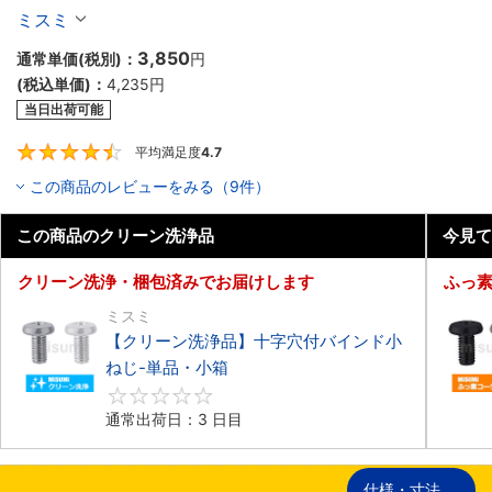
入り】
ミスミ
3,850
通常単価(税別)：
円
(税込単価)：
4,235
円
当日出荷可能
平均満足度
4.7
4.7
この商品のレビューをみる（9件）
この商品のクリーン洗浄品
今見て
クリーン洗浄・梱包済みでお届けします
ふっ
ミスミ
【クリーン洗浄品】十字穴付バインド小
ねじ-単品・小箱
0
通常出荷日：3 日目
仕様・寸法
