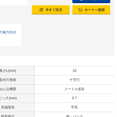
今すぐ注文
カートへ追加
 】六角穴付ボ
長さL(mm)
10
取付穴形状
十字穴
ねじ山種類
メートル並目
ピッチ(mm)
0.7
先端形状
平先
販売単位
箱・パック