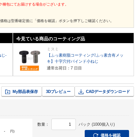
ック梱包にてお届けする場合がございます。
価格は型番確定後に「価格を確認」ボタンを押下しご確認ください。
今見ている商品のコーティング品
ミスミ
じ-
【ふっ素樹脂コーティング/ふっ素含有メッ
キ】十字穴付バインド小ねじ
通常出荷日：7 日目
My部品表保存
3Dプレビュー
CADデータダウンロード
数量：
パック (1000個入り)
-
円
)
価格を確認