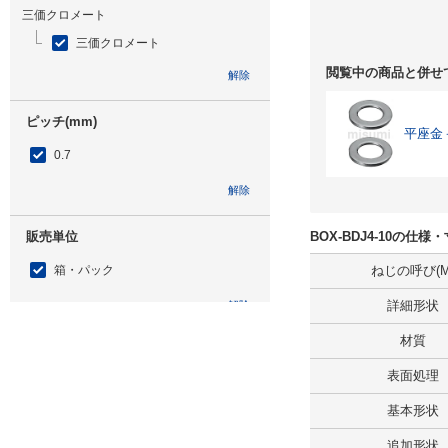
三価クロメート
三価クロメート
閲覧中の商品と併せ
解除
ピッチ(mm)
平座金
0.7
解除
販売単位
BOX-BDJ4-10の仕様
箱・パック
ねじの呼び(M
詳細形状
解除
材質
タイプ
表面処理
BOX-BDJ
基本形状
CAD
追加形状