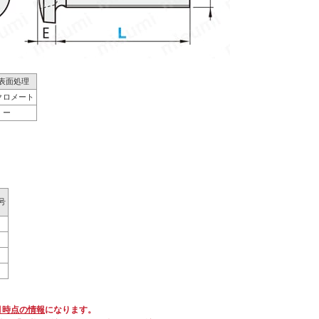
 ]表面処理
クロメート
ー
号
月時点の情報
になります。