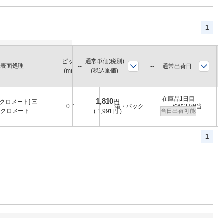
1
ピッチ
通常単価(税別)
表面処理
販売単位
材質証明書：材質
通常出荷日
(mm)
(税込単価)
在庫品1日目
1,810
円
価クロメート] 三
0.7
箱・パック
SWCH相当
価クロメート
当日出荷可能
(
1,991
円
)
1