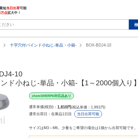
最短
当日出荷
5万点
拡大中！
じ
十字穴付バインド小ねじ-単品・小箱-
BOX-BDJ4-10
J4-10

ンド小ねじ-単品・小箱-【1～2000個入り
chemSHERPA対応品あり
通常単価(税別)
1,810
円
税込単価
1,991
円
通常出荷日：
在庫品1日目
当日出荷可能
サイズはM3～M6。少量をご希望の場合は1個から出荷可能です。