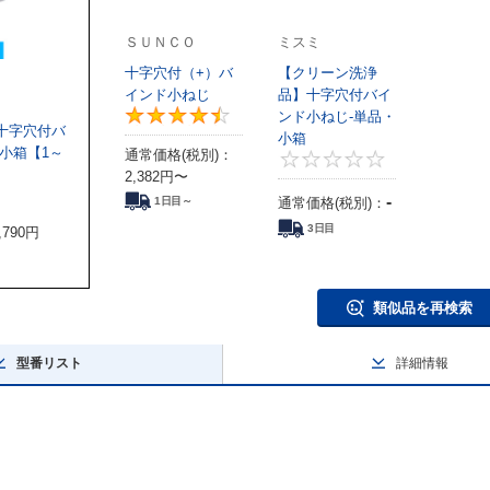
ＳＵＮＣＯ
ミスミ
十字穴付（+）バ
【クリーン洗浄
インド小ねじ
品】十字穴付バイ
ンド小ねじ-単品・
4.6
十字穴付バ
小箱
小箱【1～
通常価格(税別)：
2,382
円
〜
-
通常価格(税別)：
1日目～
0
3日目
,790
円
類似品を再検索
型番リスト
詳細情報