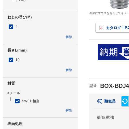
画像にマウスを合わせてイメ
ねじの呼び(M)
4
カタログ
| P.
解除
長さL(mm)
10
解除
材質
BOX-BDJ4
型番
:
スチール
SWCH相当
類似品
解除
単価(税別)
表面処理