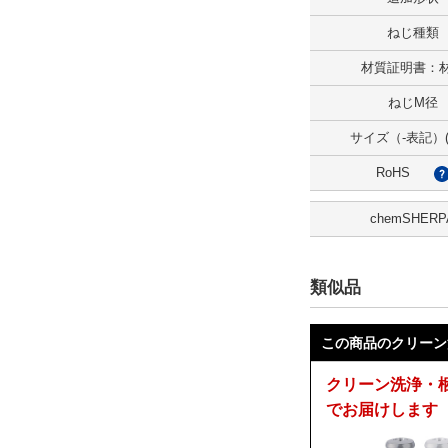
2D
ねじ種類
3D
材質証明書：
ねじM径
出荷日
サイズ（-表記）(
すべて
RoHS
当日出荷可能
chemSHERP
類似品
この商品のクリーン
クリーン洗浄・
でお届けします