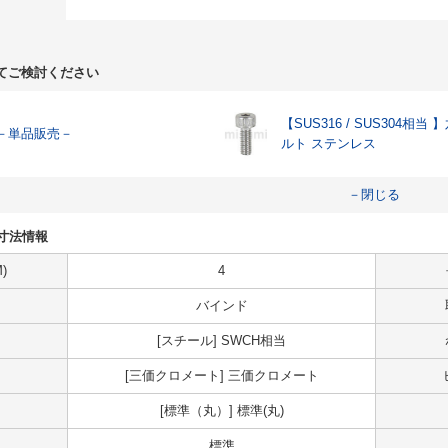
てご検討ください
【SUS316 / SUS304相当
－単品販売－
ルト ステンレス
－閉じる
・寸法情報
)
4
バインド
[スチール] SWCH相当
[三価クロメート] 三価クロメート
[標準（丸）] 標準(丸)
標準