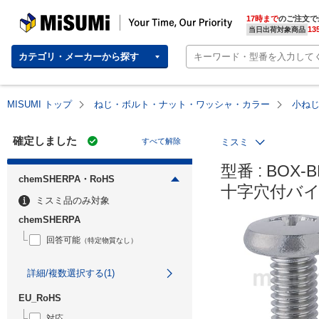
MISUMI | Your Time, Our Priority
17時まで
のご注文で
13
当日出荷対象商品
カテゴリ・メーカーから探す
MISUMI トップ
ねじ・ボルト・ナット・ワッシャ・カラー
小ね
確定しました
すべて解除
ミスミ
型番 : BOX-BD
chemSHERPA・RoHS
十字穴付バイ
ミスミ品のみ対象
chemSHERPA
回答可能
（特定物質なし）
詳細/複数選択する(1)
EU_RoHS
対応