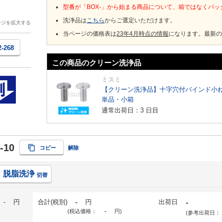
型番が「BOX-」から始まる商品について、箱ではなくパ
洗浄品は
こちら
からご選定いただけます。
ージを拡大する
当ページの価格表は
23年4月時点の情報
になります。最新の
2-268
この商品のクリーン洗浄品
ミスミ
【クリーン洗浄品】十字穴付バインド小ね
単品・小箱
通常出荷日：3 日目
-10
コピー
解除
脱脂洗浄
切替
-
円
合計(税別)
-
円
出荷日
-
(税込価格：
-
円
)
(参考出荷日：