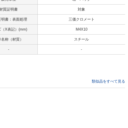
材質証明書
対象
証明書：表面処理
三価クロメート
（X表記）(mm)
M4X10
準名称（材質）
スチール
-
-
類似品をすべて見る