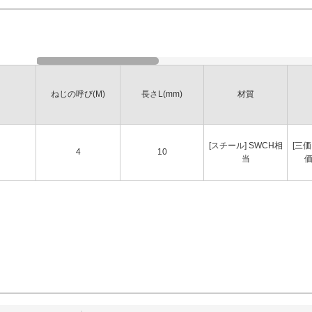
ねじの呼び(M)
長さL(mm)
材質
[スチール] SWCH相
[三
4
10
当