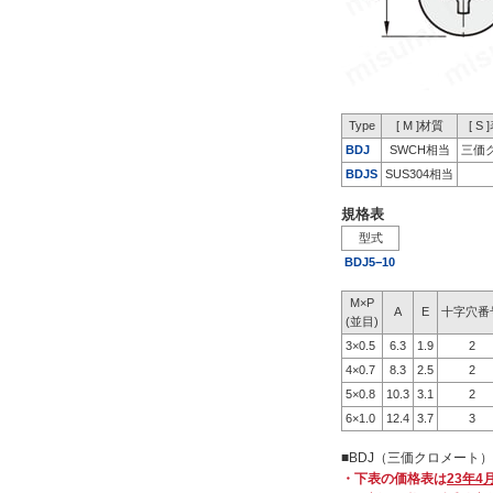
Type
[ M ]材質
[ S
BDJ
SWCH相当
三価
BDJS
SUS304相当
規格表
型式
BDJ5−10
M×P
A
E
十字穴番
(並目)
3×0.5
6.3
1.9
2
4×0.7
8.3
2.5
2
5×0.8
10.3
3.1
2
6×1.0
12.4
3.7
3
■BDJ（三価クロメート）
・下表の価格表は
23年4