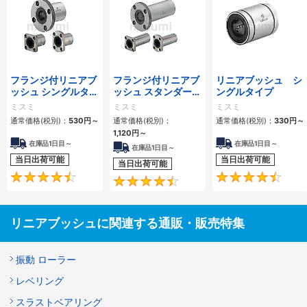
フランジ付リニアブ
フランジ付リニアブ
リニアブッシュ シ
ッシュ シングルタイ
ッシュ スタンダード
ングルタイプ
プ/逆ザグリ穴タイ
タイプ ダブル
ミスミ
ミスミ
ミスミ
プ
通常価格(税別)：
530
円
～
通常価格(税別)：
通常価格(税別)：
330
円
～
1,120
円
～
在庫品1日目～
在庫品1日目～
在庫品1日目～
当日出荷可能
当日出荷可能
当日出荷可能
4.7
4.5
リニアブッシュに関連する通販・販売特集
振動 ローラー
レベリング
スラストベアリング