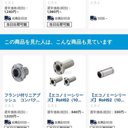
ングユニット スタ
方スリット・肉厚タ
ミスミ
ミスミ
ミスミ
ンダードタイプ
イプ-
通常価格(税別)：
通常価格(税別)：
1,240
円
～
1,980
円
～
在庫品1日目
在庫品1日目
5日目～
当日出荷可能
当日出荷可能
この商品を見た人は、こんな商品も見ています
フランジ付リニアブ
【エコノミーシリー
【エコノミーシリー
ッシュ コンパク
ズ】 RoHS2（10物
ズ】 RoHS2（10物
ト インローシング
質）対応 フランジ付
質）対応 リニアブッ
ミスミ
ミスミ
ミスミ
ルタイプ
リニアブッシュ スタ
シュ スタンダード
通常価格(税別)：
通常価格(税別)：
640
円
～
通常価格(税別)：
330
円
～
ンダード ダブル
ダブル
1,020
円
～
在庫品1日目～
在庫品1日目
在庫品1日目