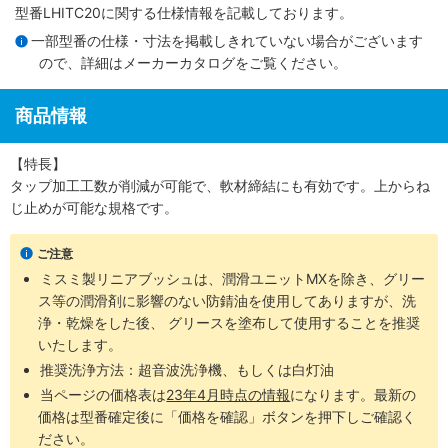
型番LHITC20に関する仕様情報を記載しております。
一部型番の仕様・寸法を掲載しきれていない場合がございます
ので、詳細は
メーカーカタログ
をご覧ください。
商品情報
【特長】
タップ加工工数が削減が可能で、軟材締結にも有効です。上からね
じ止めが可能な規格です。
ご注意
ミスミ製リニアブッシュは、潤滑ユニットMXを除き、グリー
ス等の潤滑剤に影響のない防錆油を使用してありますが、洗
浄・乾燥をした後、 グリースを塗布して使用することを推奨
いたします。
推奨洗浄方法：超音波洗浄機、もしくは白灯油
当ページの価格表は
23年4月時点の情報
になります。最新の
価格は型番確定後に「価格を確認」ボタンを押下しご確認く
ださい。