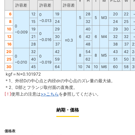
ℓ
H
T
M
P.C.D.
W
許容差
許容差
許容差
6
12
19
28
20
22
0
5
5
M3
−0.013
8
15
24
32
24
25
0
10
19
29
40
29
30
−0.009
0
12
21
30
6
42
6
M4
32
32
−0.016
±0.3
16
28
37
48
38
37
2
20
32
42
54
43
42
2
8
8
M5
0
0
25
40
59
62
51
50
3
−0.010
−0.019
30
45
64
10
74
10
M6
60
58
3
kgf＝N×0.101972
＊1、外径Dの中心点と内径drの中心点のズレ量の最大値。
＊2、D部とフランジ取付面の直角度。
[ ! ]
使用上の注意は
>>こちら
を参照してください。
納期・価格
価格表