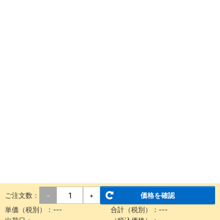
ご注文数：
価格を確認
-
+
単価（税別）：
---
合計（税別）：
---