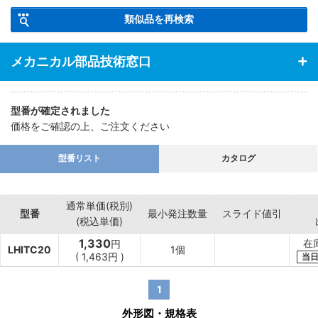
類似品を再検索
メカニカル部品技術窓口
型番が確定されました
価格をご確認の上、ご注文ください
型番リスト
カタログ
通常単価(税別)
型番
最小発注数量
スライド値引
(税込単価)
1,330
在
円
LHITC20
1個
(
1,463
円
)
当
1
外形図・規格表