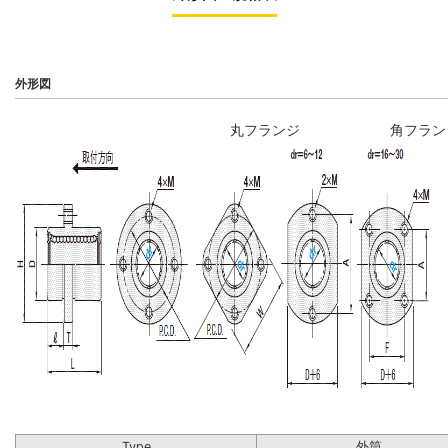
外形図
丸フランジ
角フラン
Type
外筒