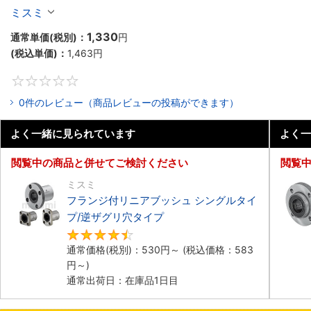
ーシングルタイプ
ミスミ
1,330
通常単価(税別)：
円
(税込単価)：
1,463
円
0
0件のレビュー（商品レビューの投稿ができます）
よく一緒に見られています
よく一
閲覧中の商品と併せてご検討ください
閲覧
ミスミ
フランジ付リニアブッシュ シングルタイ
プ/逆ザグリ穴タイプ
4.7
通常価格(税別)：
530
円
～
(税込価格：
583
円
～)
通常出荷日：在庫品1日目