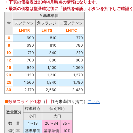
・下表の価格表は
23年4月時点の情報
になります。
・最新の価格は型番確定後に「価格を確認」ボタンを押下しご確認
￥基準単価
dr
丸フランジ
角フランジ
二面フランジ
LHITR
LHITS
LHITC
6
690
810
770
8
690
810
780
10
710
840
810
12
760
880
860
16
940
1,100
1,060
20
1,120
1,310
1,270
25
1,560
1,840
1,780
30
2,170
2,560
2,430
■
数量スライド価格
（
[ ! ]
1円未満切り捨て）
こちら
標準対応
個別対応
数量区分
小口
大口
数 量
1〜19
20〜34
35～
値引率
基準単価
基準単価
10%