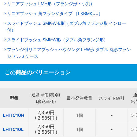
リニアブッシュ LMH形（フランジ形・小判）
リニアブッシュ 角フランジタイプ ［LKBMKUU］
スライドブッシュ SMK-W-E形（ダブル角フランジ形 インロー
付）
スライドブッシュ SMK-W形（ダブル角フランジ形）
フランジ付リニアブッシュハウジング LFW形 ダブル 丸形フラン
ジ アルミケース
この商品のバリエーション
通常単価(税別)
型番
最小発注数量
スライド値引
(税込単価)
出
2,350
円
LHITC10H
1個
-
5
(
2,585
円
)
2,350
円
LHITC10L
1個
-
5
(
2,585
円
)