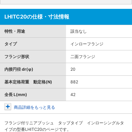
LHITC20の仕様・寸法情報
特性・用途
該当なし
タイプ
インローフランジ
フランジ形状
二面フランジ
内接円径 dr(φ)
20
基本定格荷重 動定格(N)
882
全長 L(mm)
42
商品詳細をもっと見る
フランジ付リニアブッシュ タップタイプ インローシングルタ
イプ
の型番LHITC20のページです。