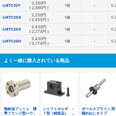
2,350
円
LHITC10Y
1個
-
5
(
2,585
円
)
2,230
円
LHITC20A
1個
-
5
(
2,453
円
)
3,430
円
LHITC20G
1個
-
5
(
3,773
円
)
3,430
円
LHITC20H
1個
-
5
(
3,773
円
)
よく一緒に購入されている商品
無給油ブッシュ 標
シャフトホルダ -
ボールスプライン 両
準フランジ型ハウジ
Ｔ型（鋳造品） 側
端めねじタイプ