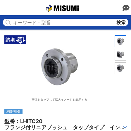
MISUMI
検索
画像をタップして拡大イメージを表示する
納期割引
型番：LHITC20

フランジ付リニアブッシュ　タップタイプ　インロ