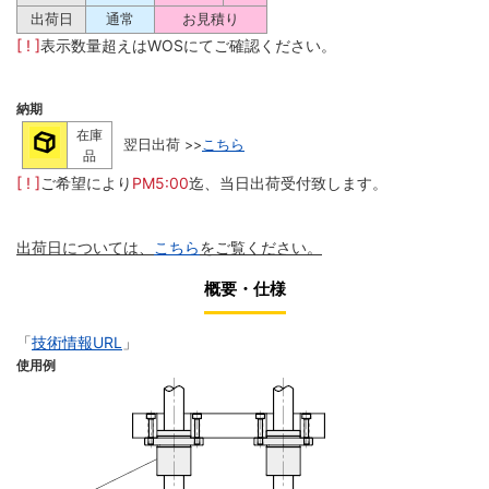
出荷日
通常
お見積り
[ ! ]
表示数量超えはWOSにてご確認ください。
納期
在庫
翌日出荷 >>
こちら
品
[ ! ]
ご希望により
PM5:00
迄、当日出荷受付致します。
出荷日については、
こちら
をご覧ください。
概要・仕様
「
技術情報URL
」
使用例