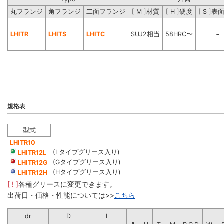
丸フランジ
角フランジ
二面フランジ
[ M ]材質
[ H ]硬度
[ S ]
LHITR
LHITS
LHITC
SUJ2相当
58HRC〜
−
規格表
型式
LHITR10
(Lタイプグリース入り)
LHITR12L
(Gタイプグリース入り)
LHITR12G
(Hタイプグリース入り)
LHITR12H
[ ! ]
各種グリースに変更できます。
出荷日・価格・性能については>>
こちら
dr
D
L