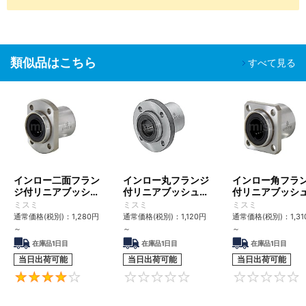
類似品はこちら
すべて見る
インロー二面フラン
インロー丸フランジ
インロー角フラ
ジ付リニアブッシ
付リニアブッシュ
付リニアブッ
ュ シングル
シングル
シングル
ミスミ
ミスミ
ミスミ
通常価格(税別)：
1,280
円
通常価格(税別)：
1,120
円
通常価格(税別)：
1,31
～
～
～
在庫品1日目
在庫品1日目
在庫品1日目
当日出荷可能
当日出荷可能
当日出荷可能
4.2
0