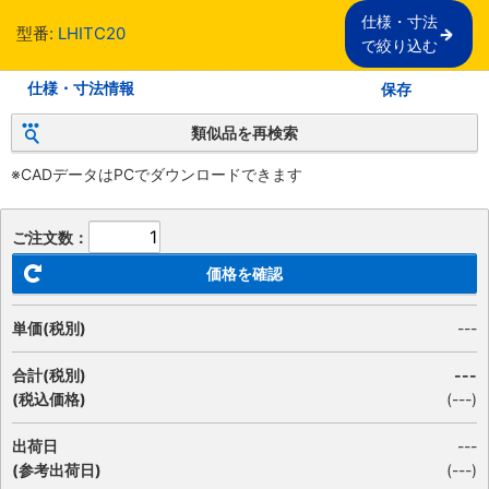
仕様・寸法

型番:
LHITC20
で絞り込む
仕様・寸法情報
保存
類似品を再検索
※CADデータはPCでダウンロードできます
ご注文数：
価格を確認
単価(税別)
---
合計(税別)
---
(税込価格)
(
---
)
出荷日
---
(参考出荷日)
(---)