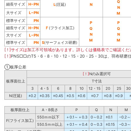
Q
細長サイズ
H−PN
L
(圧延)
N
N
大サイズ
L−PN
M
標準サイズ
PN
P
P
細長サイズ
H−PN
Ｆ
(フライス加工)
Q
Q
N
N
大サイズ
L−PN
M
M
標準サイズ
PN
S
(サーフェイス研磨)
[ ! ]サイズは加工不可領域があります。詳しくは価格表でご確認くだ
[ ! ]
PNS□□のT5・6・8・10・12・15・20・25・30は、羽布研
①板厚公差
[ ! ]
Nのみ選択可
板厚面仕上
T寸法
3
4・5
6
8
10
12・15
20
25
3
N(圧延)
±0.2
±0.35
±0.45
±0.5
±0.6
±0.7
±0.8
±0.9
±
板厚面仕上
A・B長さ
P
Q
N
M
550ｍｍ以下
＋0.1～＋0.3
0～0.2
±0.1
−0.2～
F(フライス加工)
550.5ｍｍ以上
＋0.1～＋0.4
0～0.3
±0.15
−0.3～