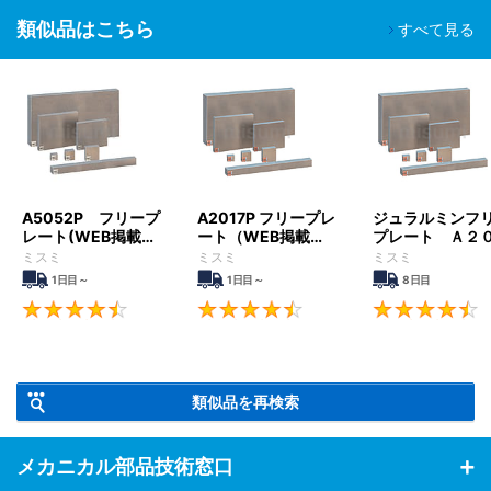
類似品はこちら
すべて見る
A5052P フリープ
A2017P フリープレ
ジュラルミンフ
レート(WEB掲載
ート（WEB掲載
プレート Ａ２
品）
品）
７Ｐ
ミスミ
ミスミ
ミスミ
1日目～
1日目～
8日目
4.5
4.7
類似品を再検索
メカニカル部品技術窓口