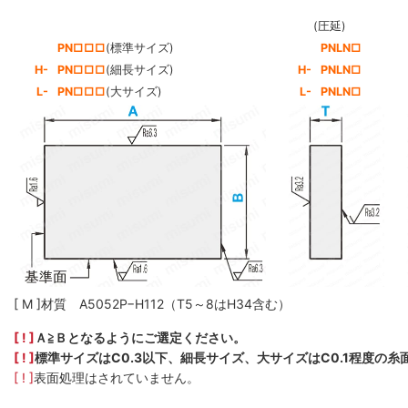
(圧延)
PN□□□
(標準サイズ)
PNLN□
H-
PN□□□
(細長サイズ)
H-
PNLN□
L-
PN□□□
(大サイズ)
L-
PNLN□
[ M ]材質 A5052P−H112（T5～8はH34含む）
[ ! ]
Ａ≧Ｂとなるようにご選定ください。
[ ! ]
標準サイズはC0.3以下、細長サイズ、大サイズはC0.1程度の
[ ! ]
表面処理はされていません。