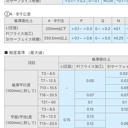
S(サーフェイス研磨)
＋0.1～＋0.2
0～0.1
±0.05
−0.1～
②A・B寸公差
板厚面仕上
A・B寸法
P
Q
N
L(圧延)
250mm以下
＋0.1～＋0.3
0～＋0.2
±0.1
F(フライス加工)
250.5mm以上
＋0.1～＋0.6
0～＋0.5
±0.25
S(サーフェイス研磨)
■ 精度基準 （最大値）
板厚面仕上
項目
L(圧延)
F(フライス加工)
S(サーフェ
T3～6.5
0.02
T7～12.5
0.05
0.0
板厚平行度
T13～15.5
−
0.0
(100mmに対して)
T16～20.5
0.07
0.0
T21～50
0.1
0.1
T3～8.5
0.15
0.12
T9～12.5
0.13
平面(平坦)度
0.15
(100mmに対して)
T13～20.5
0.12
0.0