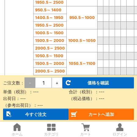
1950.
5
～
2500
950.5
～
1400
1400.5
～
1950
950.5
～
1000
1950.5
～
2500
1000.5
～
1500
1500.5
～
2000
1000.5
～
1050
2000.5
～
2500
1050.5
～
1500
1500.5
～
2000
1050.5
～
1100
2000.5
～
2500
1100.5
～
1500
ご注文数：
価格を確認
-
+
1500.5
～
2000
1100.5
～
1150
単価（税別）：
---
合計（税別）：
---
2000.5
～
2500
出荷日：
---
（税込価格）：
---
1150.5
～
1600
（参考出荷日）：
---
1600.5
～
2050
1150.5
～
1200
今すぐ注文
カートへ追加
2050.
5
～
2500
1200.5
～
1600
1600.5
～
2050
1200.5
～
1250
ホーム
カテゴリ
カート
ログイン