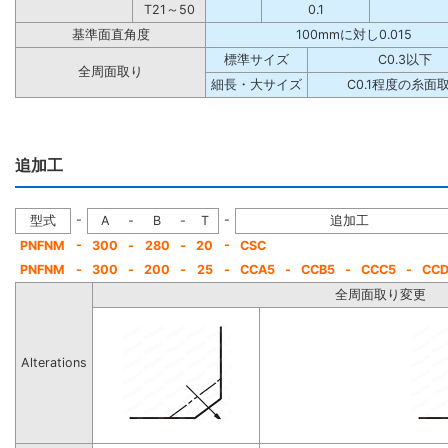
T21～50
0.1
基準面直角度
100mmに対し0.015
標準サイズ
C0.3以下
全周面取り
細長・大サイズ
C0.1程度の糸面
追加工
-
-
型式
A
-
B
-
T
追加工
-
-
PNFNM
300
-
280
-
20
CSC
PNFNM
-
300
-
200
-
25
-
CCA5
-
CCB5
-
CCC5
-
CC
全周面取り変更
Alterations