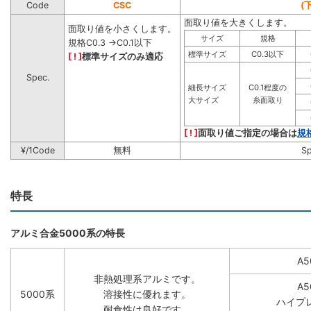
Code
CSC
(
面取り値を大きくします。
面取り値を小さくします。
サイズ
規格
規格C0.3 →C0.1以下
標準サイズ
C0.3以下
[ ! ]
標準サイズのみ適応
Spec.
細長サイズ
C0.1程度の
大サイズ
糸面取り
[ ! ]
面取り値ご指定の場合は
規
¥/1Code
無料
S
特長
アルミ合金5000系の特長
A5
非熱処理系アルミです。
A5
5000系
溶接性に優れます。
ハイプ
耐食性は良好です。