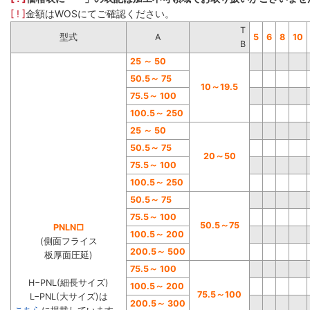
[ ! ]
金額はWOSにてご確認ください。
T
型式
A
5
6
8
10
B
25
～
50
50.5
～
75
10
～
19.5
75.
5
～
100
100.5
～
250
25
～
50
50.5
～
75
20
～
50
75.5
～
100
100.5
～
250
50.5
～
75
75.5
～
100
50.5
～
75
PNLN□
100.5
～
200
(側面フライス
200.5
～
500
板厚面圧延)
75.5
～
100
H−PNL(細長サイズ)
100.5
～
200
75.5
～
100
L−PNL(大サイズ)は
200.5
～
300