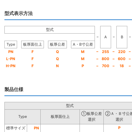
型式表示方法
型式
−
−
−
A
B
Type
板厚面仕上
板厚公差
A・B寸公差
−
−
−
PN
F
Q
M
255
220
L-PN
F
Q
M
−
800
−
600
−
H-PN
F
N
P
−
700
−
18
−
製品仕様
型式
①板厚公差
②Ａ・Ｂ寸公
Type
板厚面仕上
選択
選択
P
標準サイズ
PN