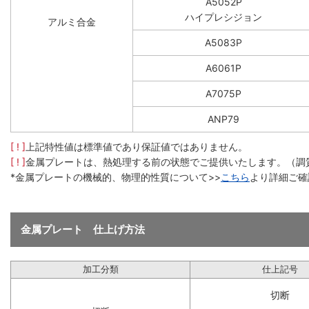
A5052P
ハイプレシジョン
アルミ合金
A5083P
A6061P
A7075P
ANP79
[ ! ]
上記特性値は標準値であり保証値ではありません。
[ ! ]
金属プレートは、熱処理する前の状態でご提供いたします。（調
*金属プレートの機械的、物理的性質について>>
こちら
より詳細ご確
金属プレート 仕上げ方法
加工分類
仕上記号
切断