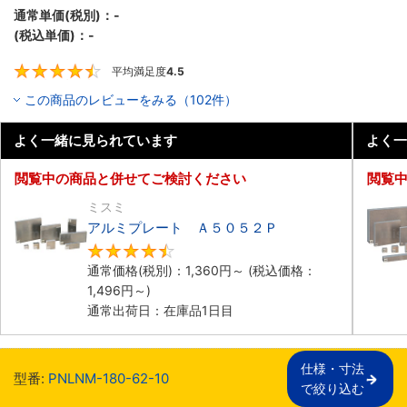
通常単価(税別)：
-
(税込単価)：
-
平均満足度
4.5
4.5
この商品のレビューをみる（102件）
よく一緒に見られています
よく一
閲覧中の商品と併せてご検討ください
閲覧
ミスミ
アルミプレート Ａ５０５２Ｐ
4.7
通常価格(税別)：
1,360
円
～
(税込価格：
1,496
円
～)
通常出荷日：在庫品1日目
仕様・寸法

型番:
PNLNM-180-62-10
で絞り込む