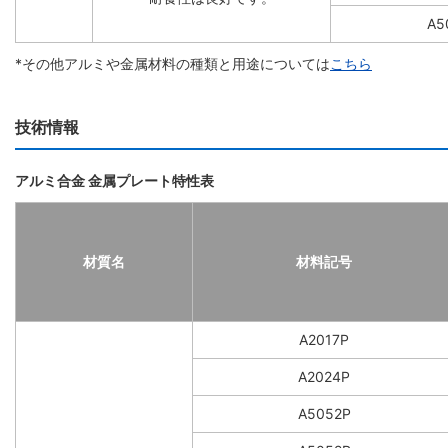
A5
*その他アルミや金属材料の種類と用途については
こちら
技術情報
アルミ合金 金属プレート特性表
材質名
材料記号
A2017P
A2024P
A5052P