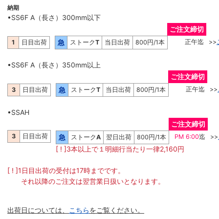
納期
•SS6F A（長さ）300mm以下
ご注文締切
急
正午迄
>>
1
日目出荷
ストーク
T
当日出荷
800円/1本
•SS6F A（長さ）350mm以上
ご注文締切
急
正午迄
>>
3
日目出荷
ストーク
T
当日出荷
800円/1本
•SSAH
ご注文締切
3
日目出荷
急
PM 6:00
迄
>>
ストーク
A
翌日出荷
800円/1本
[ ! ]3本以上で１明細行当たり一律2,160円
[ ! ]1日目出荷の受付は17時までです。
それ以降のご注文は翌営業日扱いとなります。
出荷日については、
こちら
をご覧ください。