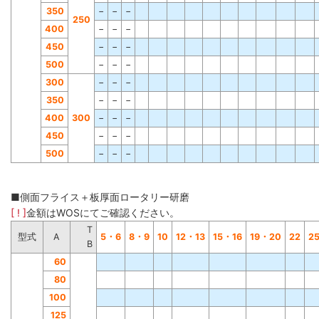
350
−
−
−
250
400
−
−
−
450
−
−
−
500
−
−
−
300
−
−
−
350
−
−
−
400
300
−
−
−
450
−
−
−
500
−
−
−
■側面フライス＋板厚面ロータリー研磨
[ ! ]
金額はWOSにてご確認ください。
T
型式
A
5・6
8・9
10
12・13
15・16
19・20
22
2
B
60
80
100
125