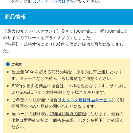
ので、詳細は
メーカーカタログ
をご覧ください。
商品情報
【最大10%プライスダウン！】長さ：100mm以上、幅100mm以上
のサイズのプレートをプライスダウンしました。
【特長】・規格寸法により比較的安価にご提供が可能になりまし
た。
ご注意
総重量30Kgを超える商品の場合、原則的に車上渡しとなりま
す。フォークなどの積み下ろし機材をご用意ください。
50Kgを超える商品の場合は、木枠梱包となります。サイズに
より50㎏以下でも木枠梱包となる場合があります。
ご希望の寸法が無い場合は
カタログ規格外品サービス
​にて製
作可否を含めた見積の問い合わせになります。
当ページの価格表は
23年4月時点の情報
になります。最新の
価格は型番確定後に「価格を確認」ボタンを押下しご確認く
ださい。