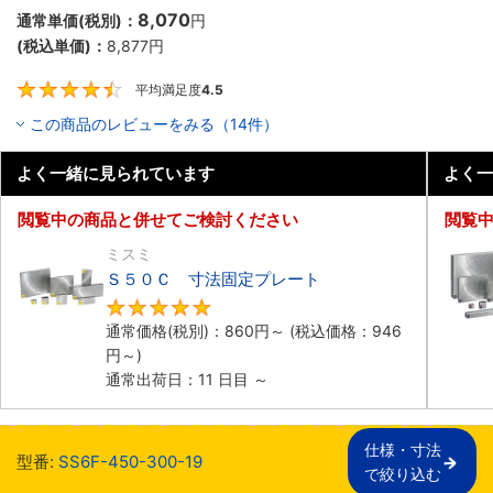
8,070
通常単価(税別)：
円
(税込単価)：
8,877
円
平均満足度
4.5
4.5
この商品のレビューをみる（14件）
よく一緒に見られています
よく一
閲覧中の商品と併せてご検討ください
閲覧
ミスミ
Ｓ５０Ｃ 寸法固定プレート
4.8
通常価格(税別)：
860
円
～
(税込価格：
946
円
～)
通常出荷日：11 日目 ～
仕様・寸法

型番:
SS6F-450-300-19
で絞り込む