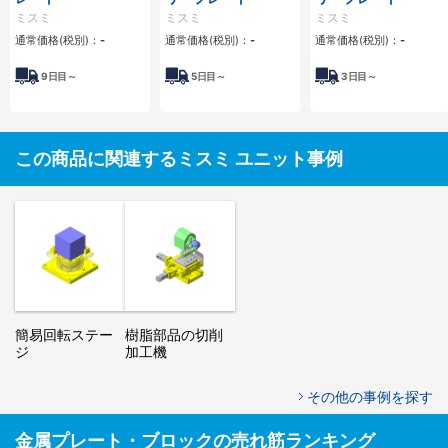
ミスミ
ミスミ
ミスミ
通常価格(税別)：
-
通常価格(税別)：
-
通常価格(税別)：
-
9
日目～
5
日目～
3
日目～
この商品に関連するミスミ ユニット事例
簡易回転ステー
樹脂部品の切削
ジ
加工機
その他の事例を探す
金属プレート・ブロックの売れ筋ランキング