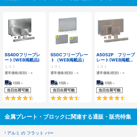
SS400フリープレ
S50Cフリープレー
A5052P フリープ
ート(WEB掲載品)
ト（WEB掲載品）
レート(WEB掲載
品）
ミスミ
ミスミ
ミスミ
-
-
-
通常価格(税別)：
通常価格(税別)：
通常価格(税別)：
1日目～
1日目～
1日目～
当日出荷可能
当日出荷可能
当日出荷可能
4.5
4.6
金属プレート・ブロックに関連する通販・販売特集
アルミ の フラット バー