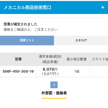
メカニカル部品技術窓口
型番が確定されました
価格をご確認の上、ご注文ください
型番リスト
カタログ
通常単価(税別)
型番
最小発注数量
スライド
(税込単価)
8,070
円
SS6F-450-300-19
1個
(
8,877
円
)
1
外形図・規格表