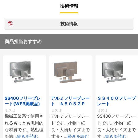
技術情報
技術情報
商品担当おすすめ
SS400フリープレ
アルミフリープレー
ＳＳ４００フリープ
ート(WEB掲載品)
ト Ａ５０５２Ｐ
レート
ミスミ
ミスミ
ミスミ
機械工業系で使用さ
アルミフリープレー
SS400フリープレー
れるもっとも汎用的
トです。小物・細
トです。小物・細
な材質です。熱処理
長・大物サイズまで
長・大物サイズまで
を施
...
続きを読む
寸法・
...
続きを読む
寸
...
続きを読む