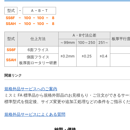
−
型式
A − B − T
−
SS6F
100
−
10
0
−
8
−
SSAH
100
−
10
0
−
8
A・B寸法公差
型式
仕上方法
板厚平行度
～99mm
100～250
251～
SS6F
6面フライス
±0.2mm
±0.25
±0.4
側面フライス
SSAH
板厚面ロータリー研磨
関連リンク
規格外品サービスへのご案内
ミスミ FA 標準品から規格外部品のお見積もり・ご注文ができるサ
標準型式を指定後、サイズ変更や追加工処理などの条件をご指示く
規格外品サービスによくある質問
納期・価格