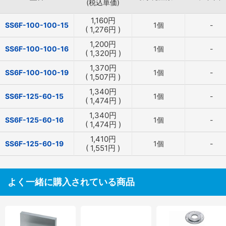
(税込単価)
1,160
円
SS6F-100-100-15
1個
-
(
1,276
円
)
1,200
円
SS6F-100-100-16
1個
-
(
1,320
円
)
1,370
円
SS6F-100-100-19
1個
-
(
1,507
円
)
1,340
円
SS6F-125-60-15
1個
-
(
1,474
円
)
1,340
円
SS6F-125-60-16
1個
-
(
1,474
円
)
1,410
円
SS6F-125-60-19
1個
-
(
1,551
円
)
よく一緒に購入されている商品