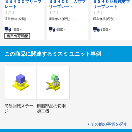
ＳＳ４００フリープ
ＳＳ４００ Ａ寸フ
ＳＳ４００焼鈍材フ
レート
リープレート
リープレート
ミスミ
ミスミ
ミスミ
通常価格(税別)：
-
通常価格(税別)：
-
通常価格(税別)：
-
1
日目～
5
日目～
3
日目～
当日出荷可能
この商品に関連するミスミ ユニット事例
簡易回転ステー
樹脂部品の切削
ジ
加工機
その他の事例を探す