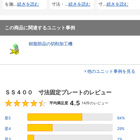
を施
...
続きを読む
寸法・
...
続きを読む
寸
...
続きを読む
この商品に関連するユニット事例
樹脂部品の切削加工機
他のユニット事例を見る
ＳＳ４００ 寸法固定プレートのレビュー
4.5
4.5
平均満足度
14件のレビュー
星5
64%
星4
29%
星3
7%