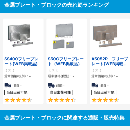
金属プレート・ブロックの売れ筋ランキング
SS400フリープレ
S50Cフリープレー
A5052P フリープ
ート(WEB掲載品)
ト（WEB掲載品）
レート(WEB掲載
品）
ミスミ
ミスミ
ミスミ
-
-
-
通常価格(税別)：
通常価格(税別)：
通常価格(税別)：
1日目～
1日目～
1日目～
当日出荷可能
当日出荷可能
当日出荷可能
4.5
4.6
金属プレート・ブロックに関連する通販・販売特集