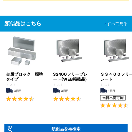
類似品はこちら
すべて見る
金属ブロック 標準
SS400フリープレ
ＳＳ４００フリ
タイプ
ート(WEB掲載品)
レート
ミスミ
ミスミ
ミスミ
3日目
3日目～
1日目
当日出荷可能
4.4
4.5
類似品を再検索