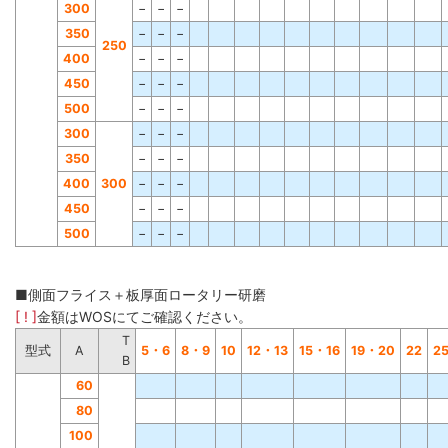
300
−
−
−
350
−
−
−
250
400
−
−
−
450
−
−
−
500
−
−
−
300
−
−
−
350
−
−
−
400
300
−
−
−
450
−
−
−
500
−
−
−
■側面フライス＋板厚面ロータリー研磨
[ ! ]
金額はWOSにてご確認ください。
T
型式
A
5・6
8・9
10
12・13
15・16
19・20
22
2
B
60
80
100