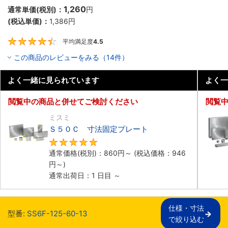
1,260
通常単価(税別)：
円
(税込単価)：
1,386
円
平均満足度
4.5
4.5
この商品のレビューをみる（14件）
よく一緒に見られています
よく一
閲覧中の商品と併せてご検討ください
閲覧
ミスミ
Ｓ５０Ｃ 寸法固定プレート
4.8
通常価格(税別)：
860
円
～
(税込価格：
946
円
～)
通常出荷日：1 日目 ～
仕様・寸法

型番:
SS6F-125-60-13
で絞り込む