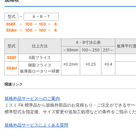
−
型式
A − B − T
−
SS6F
100
−
10
0
−
8
−
SSAH
100
−
10
0
−
8
A・B寸法公差
型式
仕上方法
板厚平行度
～99mm
100～250
251～
SS6F
6面フライス
±0.2mm
±0.25
±0.4
側面フライス
SSAH
板厚面ロータリー研磨
関連リンク
規格外品サービスへのご案内
ミスミ FA 標準品から規格外部品のお見積もり・ご注文ができるサ
標準型式を指定後、サイズ変更や追加工処理などの条件をご指示く
規格外品サービスによくある質問