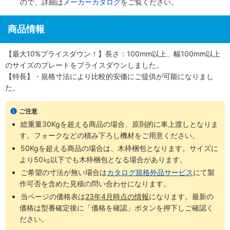
ので、詳細は
メーカーカタログ
をご覧ください。
商品情報
【最大10%プライスダウン！】長さ：100mm以上、幅100mm以上
のサイズのプレートをプライスダウンしました。
【特長】・規格寸法により比較的安価にご提供が可能になりまし
た。
ご注意
総重量30Kgを超える商品の場合、原則的に車上渡しとなりま
す。フォークなどの積み下ろし機材をご用意ください。
50Kgを超える商品の場合は、木枠梱包となります。サイズに
より50㎏以下でも木枠梱包となる場合があります。
ご希望の寸法が無い場合は
カタログ規格外品サービス
​にて製
作可否を含めた見積の問い合わせになります。
当ページの価格表は
23年4月時点の情報
になります。最新の
価格は型番確定後に「価格を確認」ボタンを押下しご確認く
ださい。