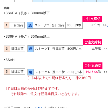
納期
•SS6F A（長さ）300mm以下
ご注文締切
急
正午迄
>>
1
日目出荷
ストーク
T
当日出荷
800円/1本
•SS6F A（長さ）350mm以上
ご注文締切
急
正午迄
>>
3
日目出荷
ストーク
T
当日出荷
800円/1本
•SSAH
ご注文締切
3
日目出荷
急
PM 6:00
迄
>>
ストーク
A
翌日出荷
800円/1本
[ ! ]3本以上で１明細行当たり一律2,160円
[ ! ]1日目出荷の受付は17時までです。
それ以降のご注文は翌営業日扱いとなります。
出荷日については、
こちら
をご覧ください。