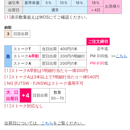
値引率
基準単価
5％
10％
18％
18％
お見積り
出荷日
通常
＋4日
[ ! ]
表示数量超えはWOSにてご確認ください。
納期
3
日目出荷
ご注文締切
正午迄
ストーク
T
当日出荷
400円/1本
急
PM 3:00迄
>>
こちら
ストーク
A早割
翌日出荷
200円/1明細行
PM 6:00
迄
ストーク
A
翌日出荷
200円/1本
[ ! ]ストークA早割は1明細行当たり一律200円
[ ! ]ストークAは3本以上で1明細行当たり一律540円
[ NG ]FJTSW・FJNSWはストーク適用不可
大 口
数量
+4
日目出荷
出荷日
50～70
[ ! ]ストーク対応なし
出荷日については、
こちら
をご覧ください。