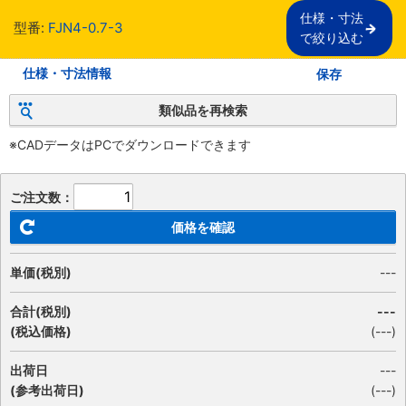
仕様・寸法

型番:
FJN4-0.7-3
で絞り込む
仕様・寸法情報
保存
類似品を再検索
※CADデータはPCでダウンロードできます
ご注文数：
価格を確認
単価(税別)
---
合計(税別)
---
(税込価格)
(
---
)
出荷日
---
(参考出荷日)
(---)