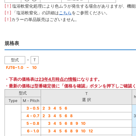
[ ! ]
塩浴軟窒化処理により色ムラが発生する場合がありますが、機能
[ ! ]
「塩浴軟窒化」の詳細は
こちら
をご参照ください。
[ ! ]
カラーの単品販売はございません。
規格表
−
型式
T
−
FJT6−1.0
10
・下表の価格表は
23年4月時点の情報
になります。
・最新の価格は型番確定後に「価格を確認」ボタンを押下しご確認
型式
T
h
選 択
Type
M－Pitch
3
－
0
.
5
2
3
4
5
6
4
－
0
.
7
2
3
4
5
6
8
3
5
－
0
.
8
3
4
5
6
8
9
1
0
6
－
1
.
0
3
4
5
6
8
9
1
0
1
2