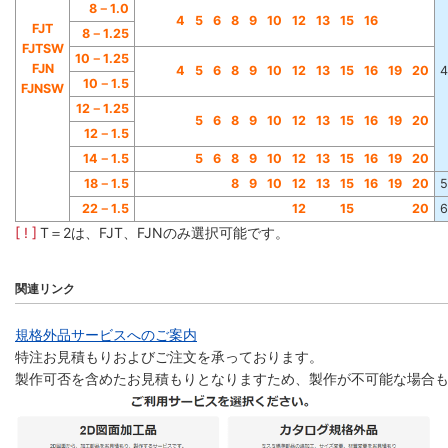
8
－
1
.
0
4
5
6
8
9
1
0
1
2
1
3
1
5
1
6
F
J
T
8
－
1
.
2
5
F
J
T
S
W
1
0
－
1
.
2
5
F
J
N
4
5
6
8
9
1
0
1
2
1
3
1
5
1
6
1
9
2
0
4
1
0
－
1
.
5
F
J
N
S
W
1
2
－
1
.
2
5
5
6
8
9
1
0
1
2
1
3
1
5
1
6
1
9
2
0
1
2
－
1
.
5
1
4
－
1
.
5
5
6
8
9
1
0
1
2
1
3
1
5
1
6
1
9
2
0
1
8
－
1
.
5
8
9
1
0
1
2
1
3
1
5
1
6
1
9
2
0
5
2
2
－
1
.
5
1
2
1
5
2
0
6
[ ! ]
T＝2は、FJT、FJNのみ選択可能です。
関連リンク
規格外品サービスへのご案内
特注お見積もりおよびご注文を承っております。
製作可否を含めたお見積もりとなりますため、製作が不可能な場合