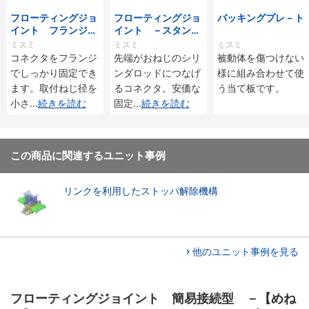
フローティングジョ
フローティングジョ
バッキングプレ－ト
イント フランジ取
イント －スタンダ
付型
－ドめねじタイプ－
ミスミ
ミスミ
ミスミ
コネクタをフランジ
先端がおねじのシリ
被動体を傷つけない
でしっかり固定でき
ンダロッドにつなげ
様に組み合わせて使
ます。取付ねじ径を
るコネクタ。安価な
う当て板です。
小さ
...
続きを読む
固定
...
続きを読む
この商品に関連するユニット事例
リンクを利用したストッパ解除機構
他のユニット事例を見る
フローティングジョイント 簡易接続型 －【めね