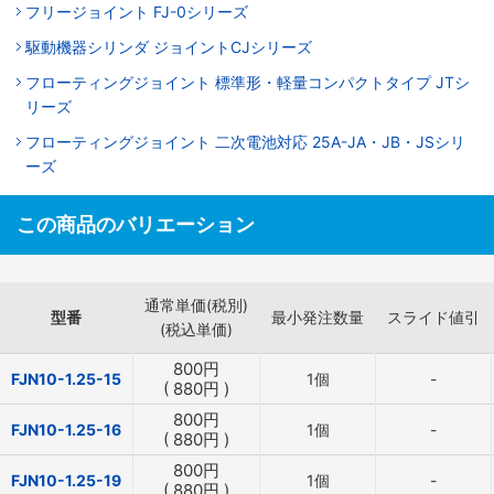
フリージョイント FJ-0シリーズ
駆動機器シリンダ ジョイントCJシリーズ
フローティングジョイント 標準形・軽量コンパクトタイプ JTシ
リーズ
フローティングジョイント 二次電池対応 25A-JA・JB・JSシリ
ーズ
この商品のバリエーション
通常単価(税別)
型番
最小発注数量
スライド値引
(税込単価)
800
円
FJN10-1.25-15
1個
-
(
880
円
)
800
円
FJN10-1.25-16
1個
-
(
880
円
)
800
円
FJN10-1.25-19
1個
-
(
880
円
)