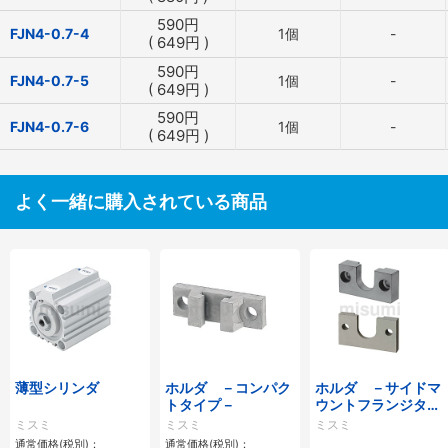
590
円
FJN4-0.7-4
1個
-
(
649
円
)
590
円
FJN4-0.7-5
1個
-
(
649
円
)
590
円
FJN4-0.7-6
1個
-
(
649
円
)
よく一緒に購入されている商品
薄型シリンダ
ホルダ －コンパク
ホルダ －サイドマ
トタイプ－
ウントフランジタイ
プ－
ミスミ
ミスミ
ミスミ
通常価格(税別)：
通常価格(税別)：