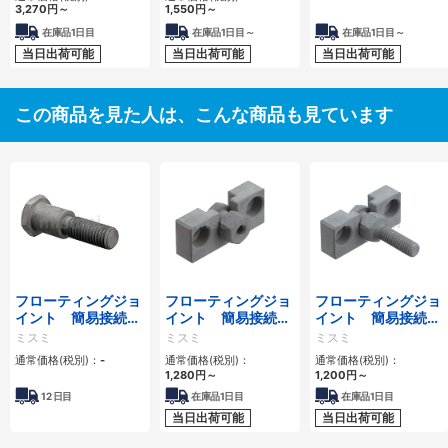
3,270
円
～
1,550
円
～
在庫品1日目
在庫品1日目～
在庫品1日目～
当日出荷可能
当日出荷可能
当日出荷可能
この商品を見た人は、こんな商品も見ています
フローティングジョ
フローティングジョ
フローティングジョ
イント 簡易接続
イント 簡易接続
イント 簡易接続
型 －【おねじ】
型 － 【めね
型 －【おねじ】
ミスミ
ミスミ
ミスミ
セパレ－トタイプ－
じ】 シリンダコネ
シリンダコネクタ・
通常価格(税別)：
-
通常価格(税別)：
通常価格(税別)：
クタ・ホルダセッ
ホルダセット －
1,280
円
～
1,200
円
～
ト －
12
日目
在庫品1日目
在庫品1日目
当日出荷可能
当日出荷可能