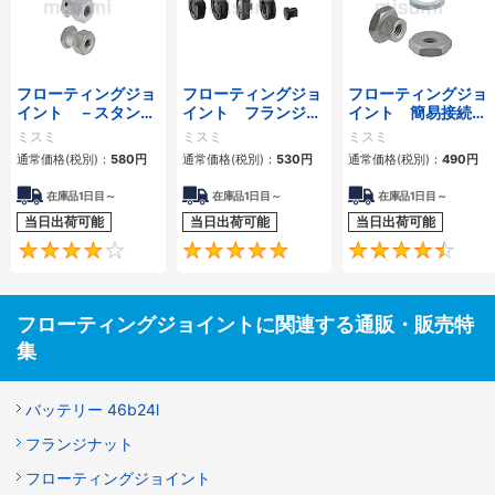
フローティングジョ
フローティングジョ
フローティングジョ
イント －スタンダ
イント フランジ取
イント 簡易接続
－ドめねじタイプ－
付型
型 －【めねじ】
ミスミ
ミスミ
ミスミ
シリンダコネクタ
通常価格(税別)：
580
円
通常価格(税別)：
530
円
通常価格(税別)：
490
円
セパレ－トタイプ－
在庫品1日目～
在庫品1日目～
在庫品1日目～
当日出荷可能
当日出荷可能
当日出荷可能
4.3
4.9
フローティングジョイントに関連する通販・販売特
集
バッテリー 46b24l
フランジナット
フローティングジョイント