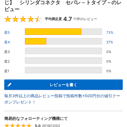
じ】 シリンダコネクタ セパレ－トタイプ－のレ
ビュー
4.7
4.7
平均満足度
11件のレビュー
星5
73%
星4
27%
星3
0%
星2
0%
星1
0%
レビューを書く
毎月3件以上の商品レビュー投稿で投稿件数×500円分の値引クー
ポンプレゼント！
簡易的なフォローティング機構にて
5.0
2019/12/02
5