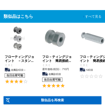
類似品はこちら
すべて見る
フローティングジョ
フロ－ティングジョ
フロ－ティング
イント －スタンダ
イント 簡易接続
イント 簡易接
－ドめねじタイプ－
型 －【めねじ】円
型 －延長ロッ
ミスミ
ミスミ
ミスミ
形タイプ－
ねじタイプ－
通常価格(税別)：
710
円
在庫品1日目～
12日目
在庫品1日目
当日出荷可能
当日出荷可能
4.3
5
類似品を再検索