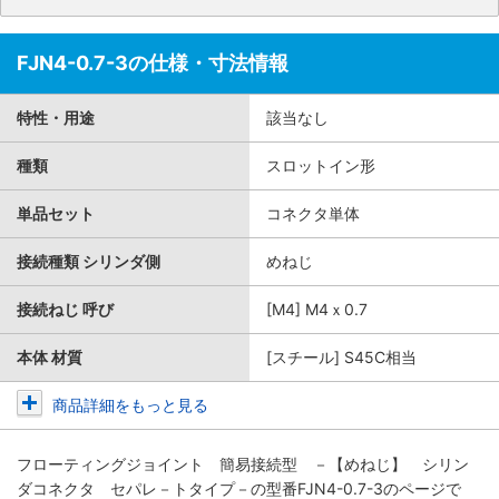
FJN4-0.7-3の仕様・寸法情報
特性・用途
該当なし
種類
スロットイン形
単品セット
コネクタ単体
接続種類 シリンダ側
めねじ
接続ねじ 呼び
[M4] M4ｘ0.7
本体 材質
[スチール] S45C相当
商品詳細をもっと見る
フローティングジョイント 簡易接続型 －【めねじ】 シリン
ダコネクタ セパレ－トタイプ－
の型番FJN4-0.7-3のページで