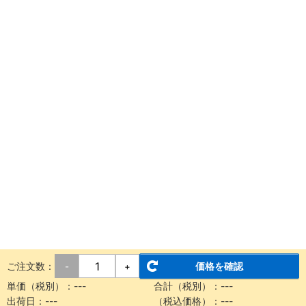
ご注文数：
価格を確認
-
+
単価（税別）：
---
合計（税別）：
---
出荷日：
---
（税込価格）：
---