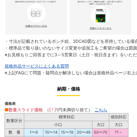
・寸法が記載されているポンチ絵、2DCAD図などを所持している場合
・標準品で取り扱いのないサイズ変更や追加工をご希望の場合は図
※お見積もりご回答までに3～5営業日（土日・祝日含まず）をいた
規格外品サービスによくある質問
※上記FAQにて問題・疑問点が解決しない場合は規格外品ページ右上
納期・価格
価格表
■
数量スライド価格
（
[ ! ]
1円未満切り捨て）
こちら
標準対応
個別対応
数量区分
小口
大口
大口
数 量
1〜9
10〜14
15〜19
20〜49
50〜70
71～