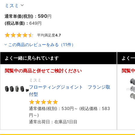
じ】　シリンダコネクタ　セパレ－トタイプ－
ミスミ
590
通常単価(税別)：
円
(税込単価)：
649
円
平均満足度
4.7
4.7
この商品のレビューをみる（11件）
よく一緒に見られています
よく一
閲覧中の商品と併せてご検討ください
閲覧
ミスミ
フローティングジョイント フランジ取
付型
4.9
通常価格(税別)：
530
円
～
(税込価格：
583
円
～)
通常出荷日：在庫品1日目