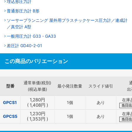
埋込形圧力計
普通形圧力計 B形
ソーサープランニング 屋外用プラスチックケース圧力計／連成計
／真空計 A型
一般用圧力計 G33・GA33
差圧計 GD40-2-01
この商品のバリエーション
通常単価(税別)
型番
最小発注数量
スライド値引
(税込単価)
出
1,280
円
在庫
GPCS1
1個
あり
(
1,408
円
)
当日出
1,230
円
在庫
GPCS5
1個
あり
(
1,353
円
)
当日出