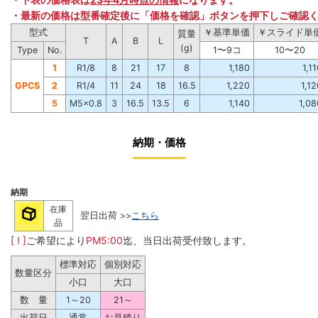
・最新の価格は型番確定後に「価格を確認」ボタンを押下しご確認
型式
￥基準単価
￥スライド単
質量
T
A
B
L
(g)
Type
No.
1〜9コ
10〜20
1
R1/8
8
21
17
8
1,180
1,1
GPCS
2
R1/4
11
24
18
16.5
1,220
1,12
5
M5×0.8
3
16.5
13.5
6
1,140
1,08
納期・価格
納期
在庫
翌日出荷 >>
こちら
品
[ ! ]
ご希望により
PM5:00
迄、当日出荷受付致します。
標準対応
個別対応
数量区分
小口
大口
数 量
1～20
21～
出荷日
通常
お見積り