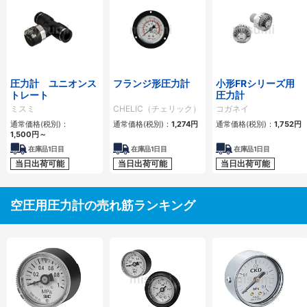
圧力計 ユニオンス
フランジ形圧力計
小形FRシリーズ用
トレート
圧力計
ミスミ
CHELIC（チェリック）
コガネイ
通常価格(税別)：
通常価格(税別)：
1,274
円
通常価格(税別)：
1,752
円
1,500
円
～
在庫品1日目
在庫品1日目
在庫品1日目
当日出荷可能
当日出荷可能
当日出荷可能
空圧用圧力計の売れ筋ランキング