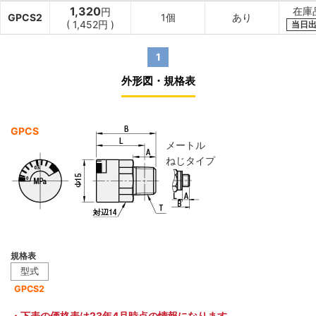
1,320
在庫
円
GPCS2
1個
あり
(
1,452
円
)
当日
1
外形図・規格表
GPCS
メートル
ねじタイプ
規格表
型式
GPCS2
・下表の価格表は
23年4月時点の情報
になります。