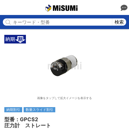
MISUMI
検索
画像をタップして拡大イメージを表示する
納期割引
数量スライド割引
型番：GPCS2

圧力計　ストレート