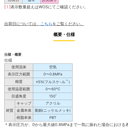
[ ! ]
表示数量超えはWOSにてご確認ください。
出荷日については、
こちら
をご覧ください。
概要・仕様
仕様・概要
仕様
使用流体
空気
表示圧力範囲
0〜0.8MPa
＊
精度
±5%(フルスケ−ル
)
使用温度範囲
0〜60℃
目盛角度
150˚
キャップ
アクリル
材質
金属本体
黄銅(ニッケルメッキ)
樹脂本体
PBT
＊表示圧力が、0から最大値0.8MPaまで一気に振れた場合におけ