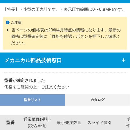
【特長】・小型の圧力計です。・表示圧力範囲は0〜0.8MPaです。
ご注意
当ページの価格表は
23年4月時点の情報
になります。最新の
価格は型番確定後に「価格を確認」ボタンを押下しご確認く
ださい。
メカニカル部品技術窓口
型番が確定されました
価格をご確認の上、ご注文ください
型番リスト
カタログ
通常単価(税別)
型番
最小発注数量
スライド値引
(税込単価)
出