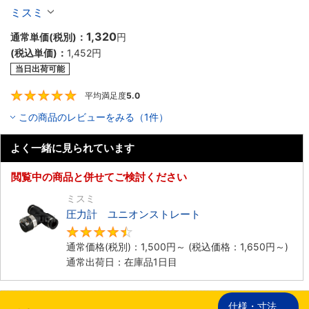
ミスミ
1,320
通常単価(税別)：
円
(税込単価)：
1,452
円
当日出荷可能
平均満足度
5.0
5
この商品のレビューをみる（1件）
よく一緒に見られています
閲覧中の商品と併せてご検討ください
ミスミ
圧力計 ユニオンストレート
4.5
通常価格(税別)：
1,500
円
～
(税込価格：
1,650
円
～)
通常出荷日：在庫品1日目
仕様・寸法
