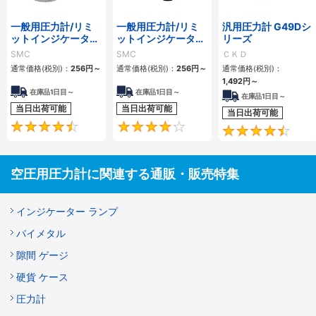
一般用圧力計/リミ
一般用圧力計/リミ
汎用圧力計 G49Dシ
ットインジケータ付
ットインジケータ付
リーズ
G36・GA36
G46・GA46
SMC
SMC
ＣＫＤ
通常価格(税別)：
256
円
～
通常価格(税別)：
256
円
～
通常価格(税別)：
1,492
円
～
在庫品1日目～
在庫品1日目～
在庫品1日目～
当日出荷可能
当日出荷可能
当日出荷可能
4.6
4
空圧用圧力計に関連する通販・販売特集
インジケーター ランプ
バイメタル
隙間 ゲージ
硬貨 ケース
圧力計