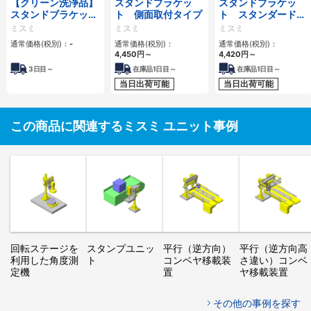
【クリーン洗浄品】
スタンドブラケッ
スタンドブラケッ
スタンドブラケッ
ト 側面取付タイプ
ト スタンダードタ
ト シリンドリカル
イプ
ミスミ
ミスミ
ミスミ
タイプ
通常価格(税別)：
-
通常価格(税別)：
通常価格(税別)：
4,450
円
～
4,420
円
～
3
日目～
在庫品1日目～
在庫品1日目～
当日出荷可能
当日出荷可能
この商品に関連するミスミ ユニット事例
回転ステージを
スタンプユニッ
平行（逆方向）
平行（逆方向高
利用した角度測
ト
コンベヤ移載装
さ違い）コンベ
定機
置
ヤ移載装置
その他の事例を探す