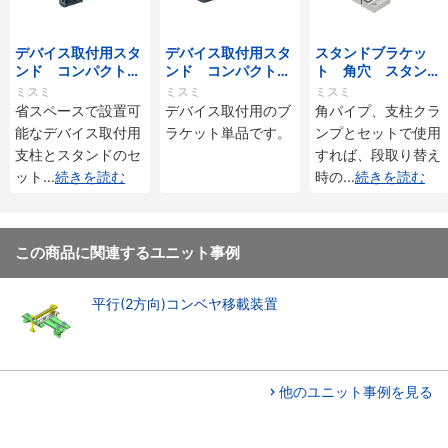
デバイス取付用スタ
デバイス取付用スタ
スタンドブラケッ
ンド コンパクト通
ンド コンパクト通
ト 角穴 スタンダ
し穴タイプ 棒状
し穴タイプ ブラケ
ードタイプ
ミスミ
ミスミ
ミスミ
ット単品
省スペースで設置可
デバイス取付用のブ
角パイプ、支柱クラ
能なデバイス取付用
ラケット単品です。
ンプとセットで使用
支柱とスタンドのセ
すれば、段取り替え
ット
...
続きを読む
時の
...
続きを読む
この商品に関連するユニット事例
平行(2方向)コンベヤ移載装置
他のユニット事例を見る