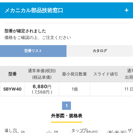
メカニカル部品技術窓口
型番が確定されました
価格をご確認の上、ご注文ください
型番リスト
カタログ
通常単価(税別)
通
型番
最小発注数量
スライド値引
(税込単価)
出
6,880
円
SBYW40
1個
11
(
7,568
円
)
1
外形図・規格表
遠し穴
タップ穴
ザ