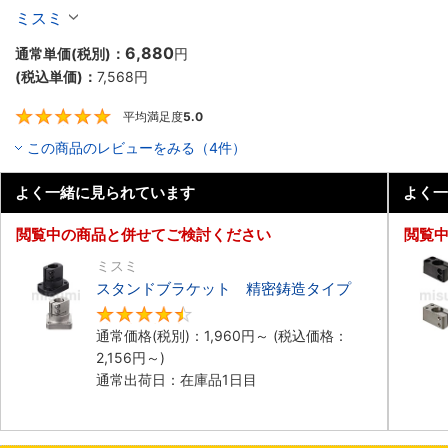
ミスミ
6,880
通常単価(税別)：
円
(税込単価)：
7,568
円
平均満足度
5.0
5
この商品のレビューをみる（4件）
よく一緒に見られています
よく一
閲覧中の商品と併せてご検討ください
閲覧
ミスミ
スタンドブラケット 精密鋳造タイプ
4.5
通常価格(税別)：
1,960
円
～
(税込価格：
2,156
円
～)
通常出荷日：在庫品1日目