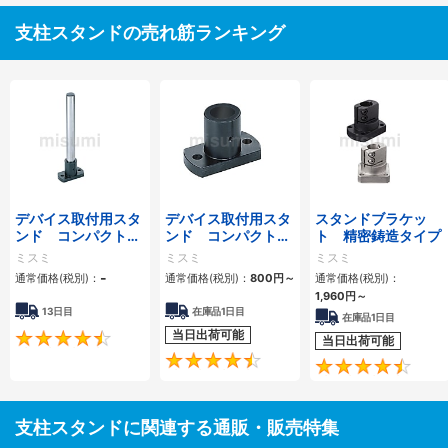
支柱スタンドの売れ筋ランキング
デバイス取付用スタ
デバイス取付用スタ
スタンドブラケッ
ンド コンパクト通
ンド コンパクト通
ト 精密鋳造タイプ
し穴タイプ 棒状
し穴タイプ ブラケ
ミスミ
ミスミ
ミスミ
ット単品
-
通常価格(税別)：
通常価格(税別)：
800
円
～
通常価格(税別)：
1,960
円
～
13日目
在庫品1日目
在庫品1日目
当日出荷可能
4.5
当日出荷可能
4.4
支柱スタンドに関連する通販・販売特集