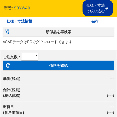
仕様・寸法

型番:
SBYW40
で絞り込む
仕様・寸法情報
保存
類似品を再検索
※CADデータはPCでダウンロードできます
ご注文数：
価格を確認
単価(税別)
---
合計(税別)
---
(税込価格)
(
---
)
出荷日
---
(参考出荷日)
(---)