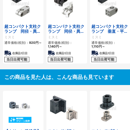
超コンパクト支柱ク
超コンパクト支柱ク
超コンパクト支柱ク
ランプ 同径・異径
ランプ 同径・異径
ランプ 垂直・平行
直交
直交蝶ノブ付
タップ
ミスミ
ミスミ
ミスミ
通常価格(税別)：
920
円
～
通常価格(税別)：
通常価格(税別)：
1,140
円
～
1,110
円
～
在庫品1日目
在庫品1日目
在庫品1日目
当日出荷可能
当日出荷可能
当日出荷可能
この商品を見た人は、こんな商品も見ています