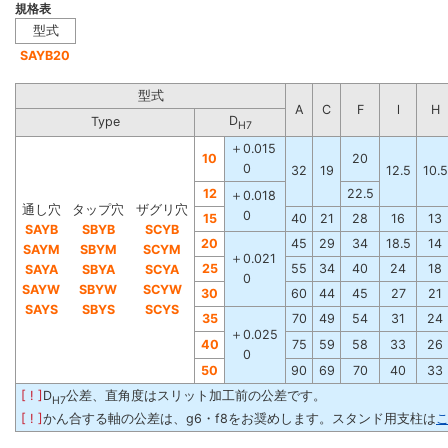
規格表
型式
SAYB20
型式
A
C
F
l
H
D
Type
H7
＋0.015
10
20
0
32
19
12.5
10.5
12
22.5
＋0.018
通し穴
タップ穴
ザグリ穴
0
15
40
21
28
16
13
SAYB
SBYB
SCYB
20
45
29
34
18.5
14
SAYM
SBYM
SCYM
＋0.021
25
55
34
40
24
18
SAYA
SBYA
SCYA
0
SAYW
SBYW
SCYW
30
60
44
45
27
21
SAYS
SBYS
SCYS
35
70
49
54
31
24
＋0.025
40
75
59
58
33
26
0
50
90
69
70
40
33
[ ! ]
D
公差、直角度はスリット加工前の公差です。
H7
[ ! ]
かん合する軸の公差は、g6・f8をお奨めします。スタンド用支柱は