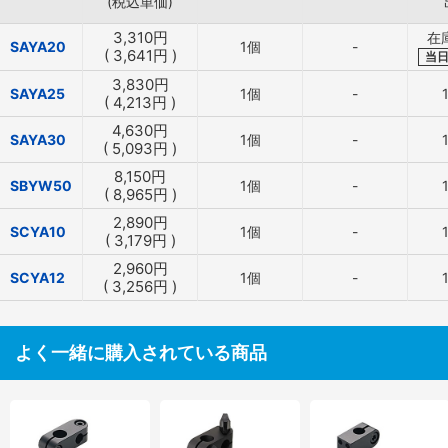
(税込単価)
3,310
円
在
SAYA20
1個
-
(
3,641
円
)
当
3,830
円
SAYA25
1個
-
(
4,213
円
)
4,630
円
SAYA30
1個
-
(
5,093
円
)
8,150
円
SBYW50
1個
-
(
8,965
円
)
2,890
円
SCYA10
1個
-
(
3,179
円
)
2,960
円
SCYA12
1個
-
(
3,256
円
)
よく一緒に購入されている商品