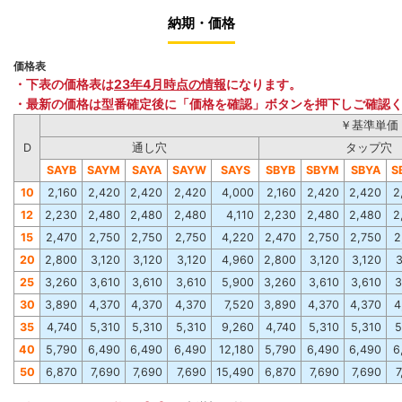
納期・価格
価格表
・下表の価格表は
23年4月時点の情報
になります。
・最新の価格は型番確定後に「価格を確認」ボタンを押下しご確認
￥基準単価
D
通し穴
タップ穴
SAYB
SA
YM
SAYA
SAYW
SAYS
SBYB
SBYM
SB
YA
S
10
2,160
2,420
2,420
2,420
4,000
2,160
2,420
2,420
2
12
2,230
2,480
2,480
2,480
4,110
2,230
2,480
2,480
2
15
2,470
2,750
2,750
2,750
4,220
2,470
2,750
2,750
2
2
0
2,800
3,120
3,120
3,120
4,960
2,800
3,120
3,120
3
25
3,260
3,610
3,610
3,610
5,900
3,260
3,610
3,610
3
30
3,890
4,370
4,370
4,370
7,520
3,890
4,370
4,370
4
35
4,740
5,310
5,310
5,310
9,260
4,740
5,310
5,310
5
4
0
5,790
6,490
6,490
6,490
12,180
5,790
6,490
6,490
6
5
0
6,870
7,690
7,690
7,690
15,490
6,870
7,690
7,690
7