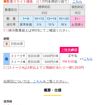
■
数量スライド価格
（
[ ! ]
1円未満切り捨て）
こちら
標準対応
個別対応
数量区分
小口
大口
数 量
1〜9
10〜12
13〜14
15〜20
21～
値引率
基準単価
5％
10％
18％
お見積り
[ ! ]
表示数量超えはWOSにてご確認ください。
納期
3
日目出荷
ご注文締切
正午迄
ストーク
T
当日出荷
1,000円/1本
急
>>
こちら
PM 6:00
迄
ストーク
A
翌日出荷
500円/1本
[ ! ]ストークAは3本以上で１明細行当たり一律1,350円
出荷日については、
こちら
をご覧ください。
概要・仕様
使用例