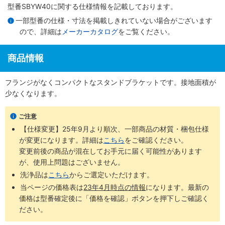
型番SBYW40に関する仕様情報を記載しております。
一部型番の仕様・寸法を掲載しきれていない場合がございます
ので、詳細は
メーカーカタログ
をご覧ください。
商品情報
フランジがなくコンパクトなスタンドブラケットです。接地面積が
少なくなります。
ご注意
【仕様変更】25年9月より順次、一部商品の材質・梱包仕様
が変更になります。詳細は
こちら
をご確認ください。
変更前後の商品が混在してお手元に届く可能性があります
が、使用上問題はございません。
洗浄品は
こちら
からご選定いただけます。
当ページの価格表は
23年4月時点の情報
になります。最新の
価格は型番確定後に「価格を確認」ボタンを押下しご確認く
ださい。