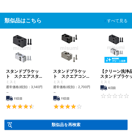
類似品はこちら
すべて見る
スタンドブラケッ
スタンドブラケッ
【クリーン洗浄
ト スクエアスタン
ト スクエアコンパ
スタンドブラケ
ダードタイプ
クトタイプ
ト スクエアス
ミスミ
ミスミ
ミスミ
ダードタイプ
通常価格(税別)：
3,140
円
通常価格(税別)：
2,700
円
6日目
～
～
11日目
11日目
4.7
4
類似品を再検索