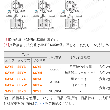
[ ! ]
Dの面取りC1側が基準面
です。
[ ! ]
指示無き寸法公差はJISB0405m級に準じる。ただし、A寸法
Type
[ M ]材質
[ S ]表面処理
通し穴
タップ穴
ザグリ穴
SAYB
SBYB
SCYB
四三酸化鉄皮膜
六角穴
*
SS400
SAYM
SBYM
SCYM
無電解ニッケルメッキ
六角穴
SAYA
SBYA
SCYA
黒アルマイト
六角穴
A5056
SAYW
SBYW
SCYW
白アルマイト
六角穴
SAYS
SBYS
SCYS
SUS304
−
*
は一部相当材を使用しています。商品ご選択時に商品仕様・寸法項
仕様変更対象型番は
こちら
をご確認ください。