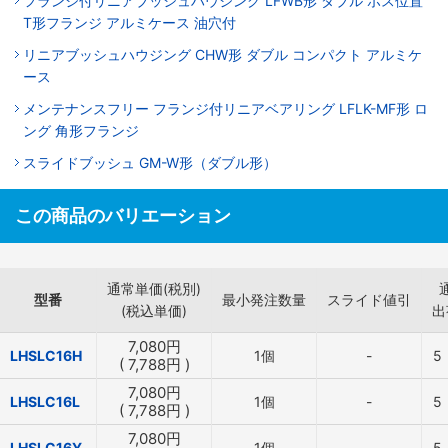
フランジ付リニアブッシュハウジング LFWB形 ダブル ボス位置
T形フランジ アルミケース 油穴付
リニアブッシュハウジング CHW形 ダブル コンパクト アルミケ
ース
メンテナンスフリー フランジ付リニアベアリング LFLK-MF形 ロ
ング 角形フランジ
スライドブッシュ GM-W形（ダブル形）
この商品のバリエーション
通常単価(税別)
型番
最小発注数量
スライド値引
(税込単価)
出
7,080
円
LHSLC16H
1個
-
5
(
7,788
円
)
7,080
円
LHSLC16L
1個
-
5
(
7,788
円
)
7,080
円
LHSLC16Y
1個
-
5