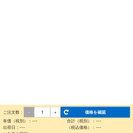
ご注文数：
価格を確認
-
+
単価（税別）：
---
合計（税別）：
---
出荷日：
---
（税込価格）：
---