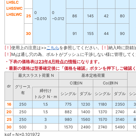
LHSLC
LHSSWC
0
0
LHSLWC
25
86
145
42
80
−0.010
−0.012
30
91
155
44
90
[ ! ]
使用上の注意は>>
こちら
を参照してください。
[ ! ]
納入時に防錆
[ ! ]
M
は通し穴の為、ボルトがブッシュに干渉しない様に管理してく
1
・下表の価格表は
23年4月時点の情報
になります。
・最新の価格は型番確定後に「価格を確認」ボタンを押下しご確認
最大スラスト荷重 N
基本定格荷重
C(動)N
Co(静)N
dr
グリース
締付け
有
シングル
ダブル
シングル
ダブル
シ
トルク N・m
16
250
1.5
775
1230
1180
2350
3
20
250
1.5
882
1400
1370
2740
4
25
250
3
980
1560
1570
3140
8
30
500
3
1570
2490
2740
5490
1
kgf＝N×0.101972