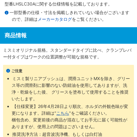
型番LHSLC30Aに関する仕様情報を記載しております。
一部型番の仕様・寸法を掲載しきれていない場合がございます
ので、詳細は
メーカーカタログ
をご覧ください。
商品情報
ミスミオリジナル規格。スタンダードタイプに比べ、クランプレバ
ー付タイプはワークの位置調整が可能な規格です。
ご注意
ミスミ製リニアブッシュは、潤滑ユニットMXを除き、グリー
ス等の潤滑剤に影響のない防錆油を使用してありますが、洗
浄・乾燥をした後、 グリースを塗布して使用することを推奨
いたします。
【仕様変更】26年4月28日より順次、ホルダの外観色味が変
更になります。詳細は"
こちら
"をご確認ください。
梱包含め、変更前後の商品が混在してお手元に届く可能性が
ありますが、使用上の問題はございません。
推奨洗浄方法：超音波洗浄機、もしくは白灯油