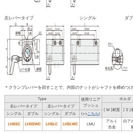
左レバータイプ
シングル
ダブ
＊クランプレバーを回すことで、内部のナットがシャフトを締めつ
Type
ホルダ
使用リニア
ブッシュ
右レバータイプ
左レバータイプ
[ M ]材質
[ S
シングル
ダブル
シングル
ダブル
(>>
こちら
)
アルミ
白ア
LHSSC
LHSSWC
LHSLC
LHSLWC
LMU
合金