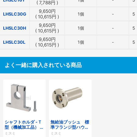
(
7,788
円
)
9,650
円
LHSLC30G
1個
-
5
(
10,615
円
)
9,650
円
LHSLC30H
1個
-
5
(
10,615
円
)
9,650
円
LHSLC30L
1個
-
5
(
10,615
円
)
よく一緒に購入されている商品
シャフトホルダ -Ｔ
無給油ブッシュ 標
型（機械加工品） ス
準フランジ型ハウジ
リットタイプ-
ングユニット スタ
ミスミ
ミスミ