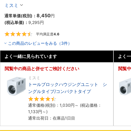
ット　トールブロック
ミスミ
8,450
通常単価(税別)：
円
(税込単価)：
9,295
円
平均満足度
4.6
4.6
この商品のレビューをみる（3件）
よく一緒に見られています
よく一
閲覧中の商品と併せてご検討ください
閲覧
ミスミ
トールブロックハウジングユニット シ
ングルタイプ/コンパクトタイプ
4.4
通常価格(税別)：
1,030
円
～
(税込価格：
1,133
円
～)
通常出荷日：在庫品1日目