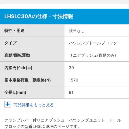
LHSLC30Aの仕様・寸法情報
特性・用途
該当なし
タイプ
ハウジングトールブロック
直動/回転運動
リニアブッシュ(直動のみ)
内接円径 dr(φ)
30
基本定格荷重 動定格(N)
1570
全長 L(mm)
91
商品詳細をもっと見る
クランプレバー付リニアブッシュ ハウジングユニット トール
ブロック
の型番LHSLC30Aのページです。