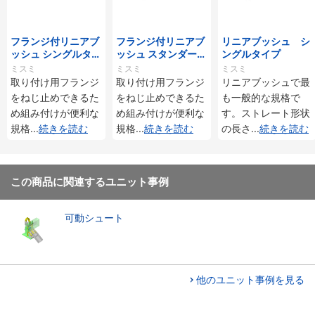
フランジ付リニアブ
フランジ付リニアブ
リニアブッシュ シ
ッシュ シングルタイ
ッシュ スタンダード
ングルタイプ
プ/逆ザグリ穴タイ
タイプ ダブル
ミスミ
ミスミ
ミスミ
プ
取り付け用フランジ
取り付け用フランジ
リニアブッシュで最
をねじ止めできるた
をねじ止めできるた
も一般的な規格で
め組み付けが便利な
め組み付けが便利な
す。ストレート形状
規格
...
続きを読む
規格
...
続きを読む
の長さ
...
続きを読む
この商品に関連するユニット事例
可動シュート
他のユニット事例を見る