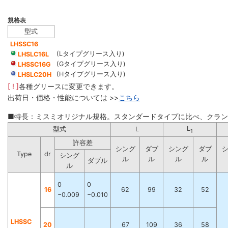
規格表
型式
LHSSC16
(Lタイプグリース入り)
LHSLC16L
(Gタイプグリース入り)
LHSSC16G
(Hタイプグリース入り)
LHSLC20H
[ ! ]
各種グリースに変更できます。
出荷日・価格・性能については >>
こちら
■特長：ミスミオリジナル規格。スタンダードタイプに比べ、クラ
L
型式
L
1
許容差
シング
ダブ
シング
ダブ
Type
dr
シング
ル
ル
ル
ル
ダブル
ル
0
0
16
62
99
32
52
−0.009
−0.010
LHSSC
20
67
109
36
58