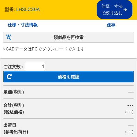
仕様・寸法

型番:
LHSLC30A
で絞り込む
仕様・寸法情報
保存
類似品を再検索
※CADデータはPCでダウンロードできます
ご注文数：
価格を確認
単価(税別)
---
合計(税別)
---
(税込価格)
(
---
)
出荷日
---
(参考出荷日)
(---)