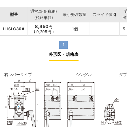
通常単価(税別)
型番
最小発注数量
スライド値引
(税込単価)
出
8,450
円
LHSLC30A
1個
5
(
9,295
円
)
1
外形図・規格表
右レバータイプ
シングル
ダブ