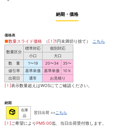
納期・価格
価格表
■
数量スライド価格
（
[ ! ]
1円未満切り捨て）
こちら
標準対応
個別対応
数量区分
小口
大口
数 量
1〜19
20〜34
35〜
値引率
基準単価
基準単価
10％
出荷日
通常
お見積り
[ ! ]
表示数量超えはWOSにてご確認ください。
納期
在庫
翌日出荷 >>
こちら
品
[ ! ]
ご希望により
PM5:00
迄、当日出荷受付致します。