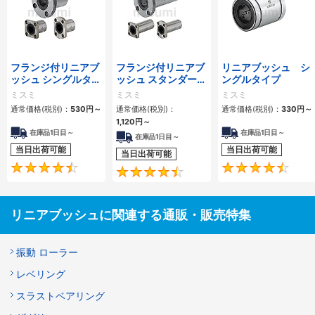
フランジ付リニアブ
フランジ付リニアブ
リニアブッシュ シ
ッシュ シングルタイ
ッシュ スタンダード
ングルタイプ
プ/逆ザグリ穴タイ
タイプ ダブル
ミスミ
ミスミ
ミスミ
プ
通常価格(税別)：
530
円
～
通常価格(税別)：
通常価格(税別)：
330
円
～
1,120
円
～
在庫品1日目～
在庫品1日目～
在庫品1日目～
当日出荷可能
当日出荷可能
当日出荷可能
4.7
4.5
リニアブッシュに関連する通販・販売特集
振動 ローラー
レベリング
スラストベアリング