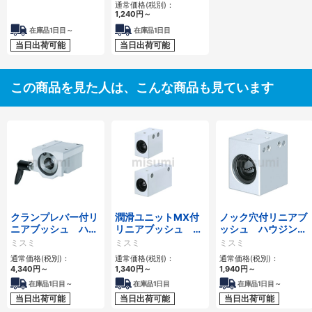
ンダードタイプ
通常価格(税別)：
1,240
円
～
在庫品1日目～
在庫品1日目
当日出荷可能
当日出荷可能
この商品を見た人は、こんな商品も見ています
クランプレバー付リ
潤滑ユニットMX付
ノック穴付リニアブ
ニアブッシュ ハウ
リニアブッシュ ハ
ッシュ ハウジング
ジングユニット ワ
ウジングユニット
ユニット トールブ
ミスミ
ミスミ
ミスミ
イドブロック
トールブロック
ロック
通常価格(税別)：
通常価格(税別)：
通常価格(税別)：
4,340
円
～
1,340
円
～
1,940
円
～
在庫品1日目～
在庫品1日目
在庫品1日目～
当日出荷可能
当日出荷可能
当日出荷可能