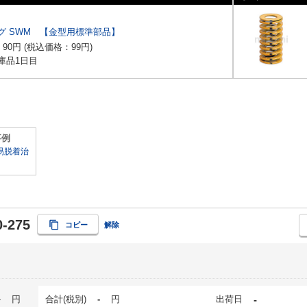
グ SWM 【金型用標準部品】
：
90
円
(税込価格：
99
円
)
庫品1日目
事例
易脱着治
-275
コピー
解除
-
円
合計(税別)
-
円
出荷日
-