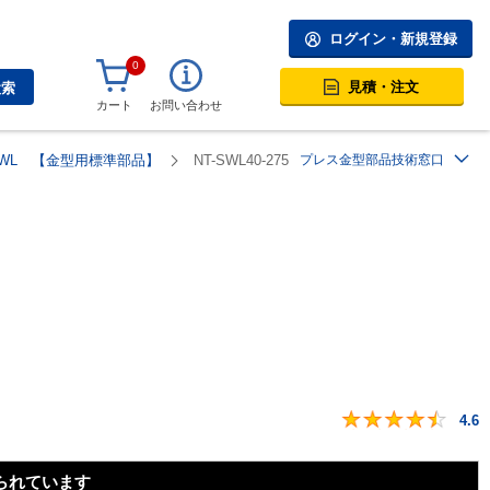
ログイン・新規登録
0
見積・注文
検索
カート
お問い合わせ
SWL 【金型用標準部品】
NT-SWL40-275
プレス金型部品技術窓口
4.6
られています