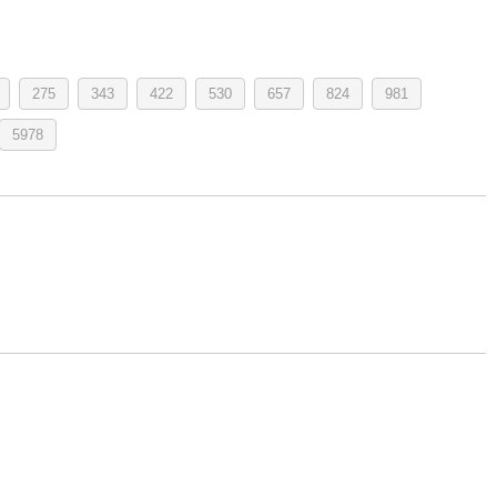
275
343
422
530
657
824
981
5978