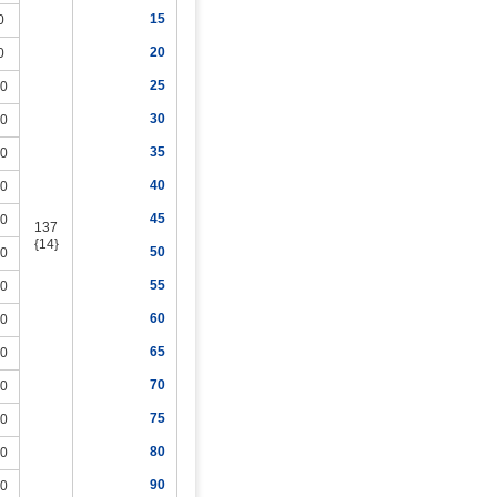
15
0
20
0
25
.0
30
.0
35
.0
40
.0
45
.0
137
{14}
50
.0
55
.0
60
.0
65
.0
70
.0
75
.0
80
.0
90
.0