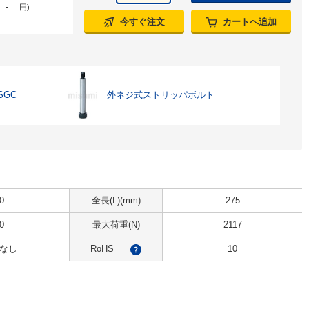
-
円
)
今すぐ注文
カートへ追加
GC
外ネジ式ストリッパボルト
0
全長(L)(mm)
275
0
最大荷重(N)
2117
なし
RoHS
10
?