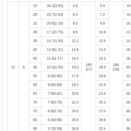
15
34.3{3.50}
4.8
5.4
6.
20
25.7{2.63}
6.4
7.2
8.
25
20.6{2.10}
8.0
9.0
10
30
17.2{1.75}
9.6
10.8
12
35
14.7{1.50}
11.2
12.6
14
40
12.9{1.31}
12.8
14.4
16
45
11.4{1.17}
14.4
16.2
18
165
185
12
6
50
10.3{1.05}
16.0
18.0
20
{17}
{19}
55
9.4{0.95}
17.6
19.8
22
60
8.6{0.88}
19.2
21.6
24
65
7.9{0.81}
20.8
23.4
26
70
7.4{0.75}
22.4
25.2
28
75
6.9{0.70}
24.0
27.0
30
80
6.4{0.66}
25.6
28.8
32
90
5.7{0.58}
28.8
32.4
36