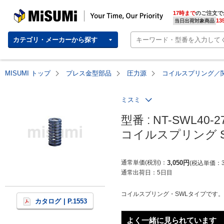
MISUMI | Your Time, Our Priority
17時まで
のご注文で
13
当日出荷対象商品
カテゴリ・メーカーから探す
MISUMI トップ
プレス金型部品
圧力源
コイルスプリング／
ミスミ
型番 : NT-SWL40-27
コイルスプリング 
通常単価(税別)
3,050
円
税込単価
通常出荷日：
5日目
コイルスプリング・SWLタイプです
カタログ
| P.1553
よく一緒に見られています