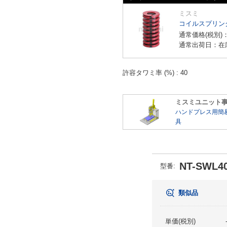
ミスミ
コイルスプリン
通常価格(税別)
通常出荷日：在
許容タワミ率 (%)
40
ミスミユニット
ハンドプレス用簡
具
NT-SWL40
型番
:
類似品
単価(税別)