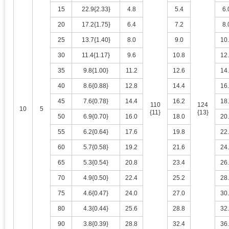
15
22.9{2.33}
4.8
5.4
6.
20
17.2{1.75}
6.4
7.2
8.
25
13.7{1.40}
8.0
9.0
10
30
11.4{1.17}
9.6
10.8
12
35
9.8{1.00}
11.2
12.6
14
40
8.6{0.88}
12.8
14.4
16
45
7.6{0.78}
14.4
16.2
18
110
124
10
5
{11}
{13}
50
6.9{0.70}
16.0
18.0
20
55
6.2{0.64}
17.6
19.8
22
60
5.7{0.58}
19.2
21.6
24
65
5.3{0.54}
20.8
23.4
26
70
4.9{0.50}
22.4
25.2
28
75
4.6{0.47}
24.0
27.0
30
80
4.3{0.44}
25.6
28.8
32
90
3.8{0.39}
28.8
32.4
36