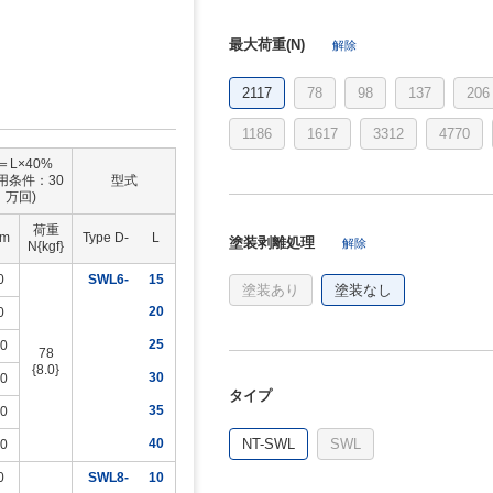
最大荷重(N)
解除
2117
78
98
137
206
1186
1617
3312
4770
＝L×40%
用条件：30
型式
万回)
荷重
m
Type D-
L
塗装剥離処理
解除
N{kgf}
0
SWL6-
15
塗装あり
塗装なし
20
0
25
.0
78
{8.0}
30
.0
タイプ
35
.0
NT-SWL
SWL
40
.0
0
SWL8-
10