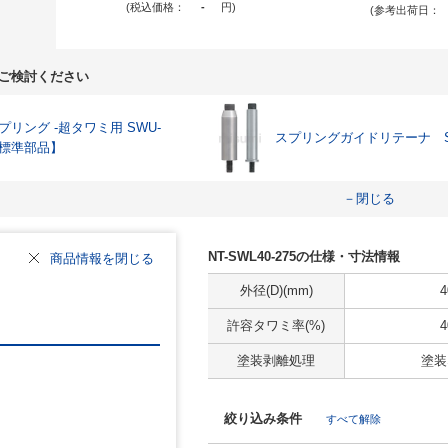
(税込価格：
-
円
)
(参考出荷日：
ご検討ください
プリング -超タワミ用 SWU-
スプリングガイドリテーナ S
標準部品】
－閉じる
NT-SWL40-275の仕様・寸法情報
商品情報を閉じる
外径(D)(mm)
4
許容タワミ率(%)
4
塗装剥離処理
塗装
絞り込み条件
すべて解除