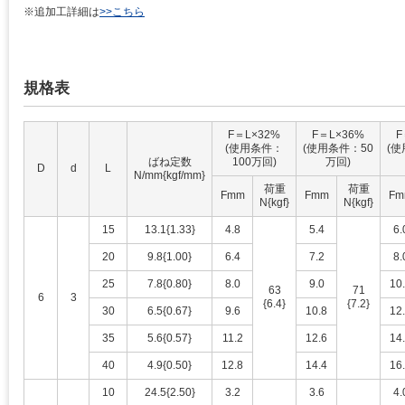
※追加工詳細は
>>こちら
規格表
F＝L×32%
F＝L×36%
F
(使用条件：
(使用条件：50
(使
ばね定数
100万回)
万回)
D
d
L
N/mm{kgf/mm}
荷重
荷重
Fmm
Fmm
Fm
N{kgf}
N{kgf}
15
13.1{1.33}
4.8
5.4
6.
20
9.8{1.00}
6.4
7.2
8.
25
7.8{0.80}
8.0
9.0
10
63
71
6
3
{6.4}
{7.2}
30
6.5{0.67}
9.6
10.8
12
35
5.6{0.57}
11.2
12.6
14
40
4.9{0.50}
12.8
14.4
16
10
24.5{2.50}
3.2
3.6
4.