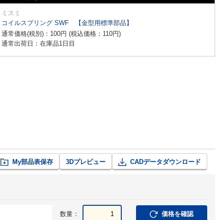
ミスミ
コイルスプリング SWF 【金型用標準部品】
通常価格(税別)：
100
円
(税込価格：
110
円
)
通常出荷日：在庫品1日目
My部品表保存
3Dプレビュー
CADデータダウンロード
数量：
価格を確認