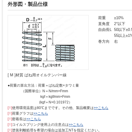
外形図・製品仕様
荷重
±10%
直角度
2°以下
自由長L
50以下±0.
55以上±1
巻方向
右
[ M ]材質 ばね用オイルテンパー線
●荷重の算出方法：荷重
＝ばね定数×タワミ量
（国際単位）N
＝N/mm×Fmm
kgf
＝kgf/mm×Fmm
(kgf
＝N×0.101972）
[ ! ]
使用環境温度は80℃までです。その他、製品概要は
>>こちら
[ ! ]
荷重グラフは
>>こちら
[ ! ]
密着長は
>>こちら
[ ! ]
コイルスプリング使用上の注意点は
>>こちら
[ ! ]
塗装剥離処理を希望の場合は追加工NTを指定ください。