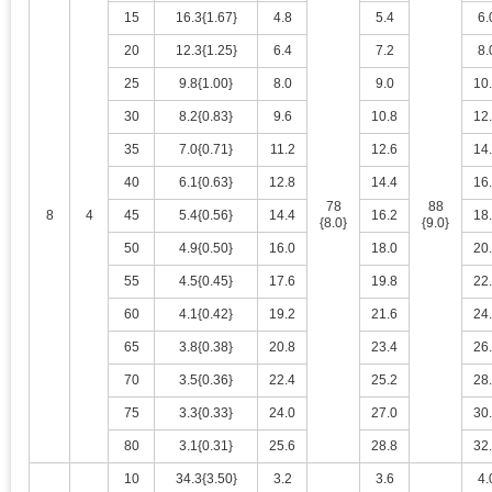
15
16.3{1.67}
4.8
5.4
6.
20
12.3{1.25}
6.4
7.2
8.
25
9.8{1.00}
8.0
9.0
10
30
8.2{0.83}
9.6
10.8
12
35
7.0{0.71}
11.2
12.6
14
40
6.1{0.63}
12.8
14.4
16
78
88
8
4
45
5.4{0.56}
14.4
16.2
18
{8.0}
{9.0}
50
4.9{0.50}
16.0
18.0
20
55
4.5{0.45}
17.6
19.8
22
60
4.1{0.42}
19.2
21.6
24
65
3.8{0.38}
20.8
23.4
26
70
3.5{0.36}
22.4
25.2
28
75
3.3{0.33}
24.0
27.0
30
80
3.1{0.31}
25.6
28.8
32
10
34.3{3.50}
3.2
3.6
4.