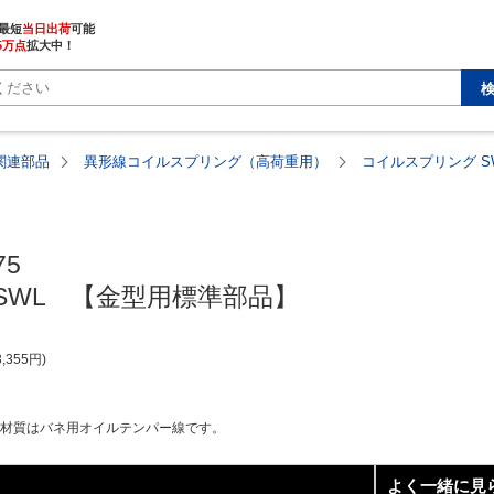
最短
当日出荷
5万点
拡大中！
関連部品
異形線コイルスプリング（高荷重用）
コイルスプリング 
5

SWL　【金型用標準部品】
3,355
円
。材質はバネ用オイルテンパー線です。
よく一緒に見