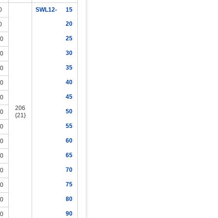
0
SWL12-
15
20
0
25
.0
30
.0
35
.0
40
.0
45
.0
206
50
.0
{21}
55
.0
60
.0
65
.0
70
.0
75
.0
80
.0
90
.0