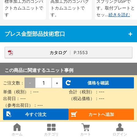
標準加工力のコンパ
高加工力のコンパク
スプリングGSPで
46
クトカムユニットで
トカムユニットで
す。取付プレートと
す
す。
セッ
...
続きを読む
プレス金型部品技術窓口
カタログ
P.1553
この商品に関連するユニット事例
ご注文数：
価格を確認
-
+
ワークの位置ずれに追従するチャック機構
単価（税別）：
---
合計（税別）：
---
出荷日：
---
（税込価格）：
---
（参考出荷日）：
---
他のユニット事例を見る
今すぐ注文
カートへ追加
コイルスプリング SWL 【金型用標準部品】のレ
ホーム
カテゴリ
カート
ログイン