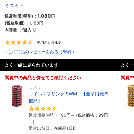
ミスミ
1,080
通常単価(税別)：
円
(税込単価)：
1,188
円
個入り
内容量 ：
平均満足度
4.6
4.6
この商品のレビューをみる（66件）
よく一緒に見られています
よく一
閲覧中の商品と併せてご検討ください
閲覧
ミスミ
コイルスプリング SWM 【金型用標準
部品】
4.5
通常価格(税別)：
90
円
～
(税込価格：
99
円
～)
通常出荷日：在庫品1日目