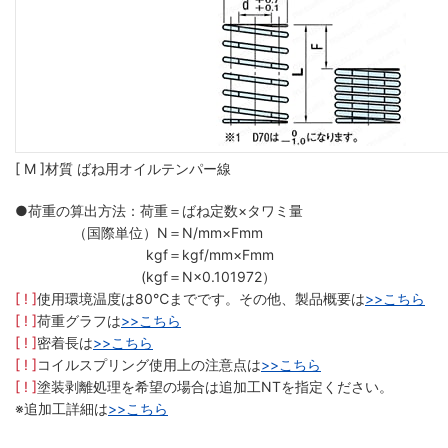
[ M ]材質 ばね用オイルテンパー線
●荷重の算出方法：荷重
＝ばね定数×タワミ量
（国際単位）N
＝N/mm×Fmm
kgf
＝kgf/mm×Fmm
(kgf
＝N×0.101972）
[ ! ]
使用環境温度は80℃までです。その他、製品概要は
>>こちら
[ ! ]
荷重グラフは
>>こちら
[ ! ]
密着長は
>>こちら
[ ! ]
コイルスプリング使用上の注意点は
>>こちら
[ ! ]
塗装剥離処理を希望の場合は追加工NTを指定ください。
※追加工詳細は
>>こちら