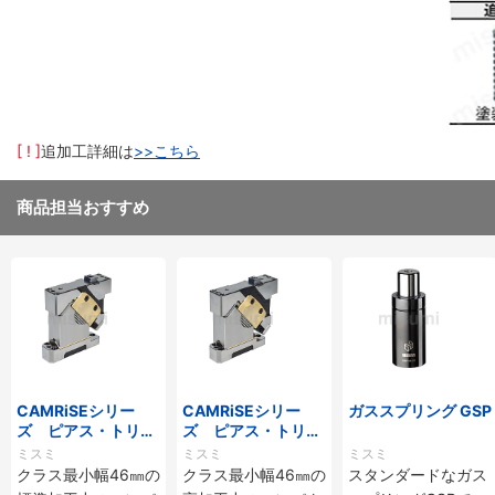
[ ! ]
追加工詳細は
>>こちら
商品担当おすすめ
CAMRiSEシリー
CAMRiSEシリー
ガススプリング GSP
ズ ピアス・トリ
ズ ピアス・トリ
ム・フランジ用コン
ム・フランジ用コン
ミスミ
ミスミ
ミスミ
パクト -ショート
パクト -ロングス
クラス最小幅46㎜の
クラス最小幅46㎜の
スタンダードなガス
ストローク- CB-S
トローク- CB-L46