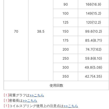
90
166{16.9}
100
149{15.2}
125
120{12.2}
70
38.5
150
99.6{10.2}
175
85.4{8.71}
200
74.7{7.62}
250
59.8{6.10}
300
49.8{5.08}
350
42.7{4.35}
使用回数
[ ! ]
荷重グラフは
>>こちら
[ ! ]
密着長は
>>こちら
[ ! ]
コイルスプリング使用上の注意点は
>>こちら