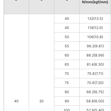
N/mm{kgf/mm}
40
132{13.5}
45
118{12.0}
50
106{10.8}
55
96.2{9.81}
60
88.2{8.99}
65
81.4{8.30}
70
75.6{7.71}
75
70.6{7.20}
80
66.2{6.75}
40
20
90
58.8{6.00}
100
52.9{5.40}