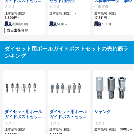
ガイドポストセット
セット用部品
ス標準モータ φ57
-着脱ポスト-
ミスミ
ミスミ
伊東電機
通常価格(税別)：
通常価格(税別)：
-
通常価格(税別)：
3,590
円
～
17,511
円
～
在庫品1日目
5
日目～
15
日目
当日出荷可能
ダイセット用ボールガイドポストセットの売れ筋ラ
ンキング
ダイセット用ボール
ダイセット用ボール
シャンク
ガイドポストセット
ガイドポストセット
-着脱ポスト-
-圧入ポスト-
ミスミ
ミスミ
ミスミ
通常価格(税別)：
通常価格(税別)：
通常価格(税別)：
390
円
～