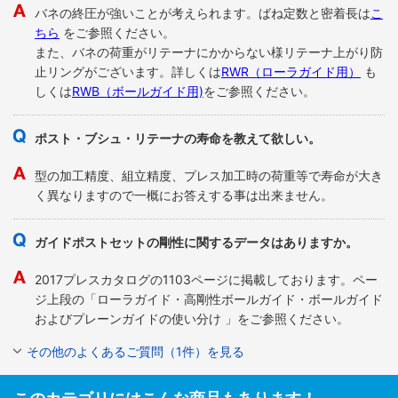
バネの終圧が強いことが考えられます。ばね定数と密着長は
こ
ちら
をご参照ください。
また、バネの荷重がリテーナにかからない様リテーナ上がり防
止リングがございます。詳しくは
RWR（ローラガイド用）
も
しくは
RWB（ボールガイド用)
をご参照ください。
ポスト・ブシュ・リテーナの寿命を教えて欲しい。
型の加工精度、組立精度、プレス加工時の荷重等で寿命が大き
く異なりますので一概にお答えする事は出来ません。
ガイドポストセットの剛性に関するデータはありますか。
2017プレスカタログの1103ページに掲載しております。ペー
ジ上段の「ローラガイド・高剛性ボールガイド・ボールガイド
およびプレーンガイドの使い分け 」をご参照ください。
その他のよくあるご質問（1件）を見る