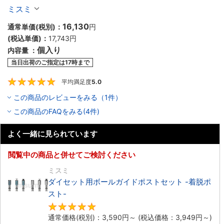
ト-
ミスミ
16,130
通常単価(税別)：
円
(税込単価)：
17,743
円
個入り
内容量 ：
当日出荷のご指定は17時まで
平均満足度
5.0
5
この商品のレビューをみる（1件）
この商品のFAQをみる(4件)
よく一緒に見られています
閲覧中の商品と併せてご検討ください
ミスミ
ダイセット用ボールガイドポストセット -着脱ポ
スト-
4.8
通常価格(税別)：
3,590
円
～
(税込価格：
3,949
円
～)