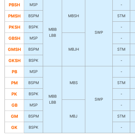
PBSH
MSP
-
PMSH
BSPM
MBSH
STM
PKSH
BSPK
-
MBB
SWP
LBB
GBSH
MSP
-
GMSH
BSPM
MBJH
STM
GKSH
BSPK
-
PB
MSP
-
PM
BSPM
MBS
STM
PK
BSPK
-
MBB
SWP
LBB
GB
MSP
-
GM
BSPM
MBJ
STM
GK
BSPK
-