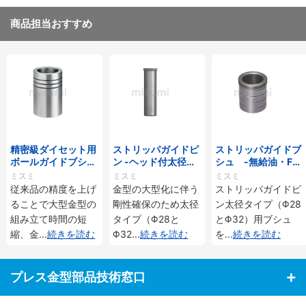
商品担当おすすめ
精密級ダイセット用
ストリッパガイドピ
ストリッパガイドブ
ボールガイドブシ
ン -ヘッド付太径タ
シュ -無給油・FC
ュ-ロックタイト接
イプ-
250・ロックタイト
ミスミ
ミスミ
ミスミ
着タイプ-
接着・ヘッド付太径
従来品の精度を上げ
金型の大型化に伴う
ストリッパガイドピ
タイプ-
ることで大型金型の
剛性確保のため太径
ン太径タイプ（Φ28
組み立て時間の短
タイプ（Φ28と
とΦ32）用ブシュ
縮、金
...
続きを読む
Φ32
...
続きを読む
を
...
続きを読む
プレス金型部品技術窓口