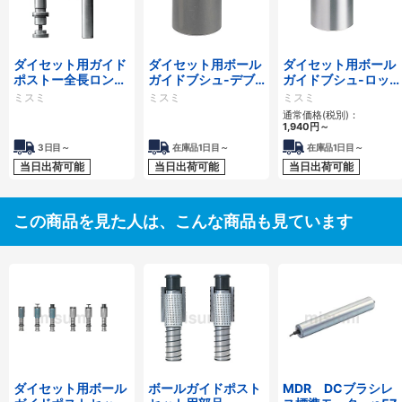
ダイセット用ガイド
ダイセット用ボール
ダイセット用ボール
ポストー全長ロング
ガイドブシュ-デブ
ガイドブシュ-ロッ
指定タイプー
コン接着タイプ-
クタイト接着タイ
ミスミ
ミスミ
ミスミ
プ-
通常価格(税別)：
1,940
円
～
3日目～
在庫品1日目～
在庫品1日目～
当日出荷可能
当日出荷可能
当日出荷可能
この商品を見た人は、こんな商品も見ています
ダイセット用ボール
ボールガイドポスト
MDR DCブラシレ