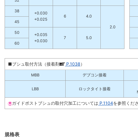
32
38
+0.030
6
4.0
+0.025
45
2.0
50
+0.035
7
5.0
+0.030
60
■ブシュ取付方法（接着剤
P.1038
）
MBB
デブコン接着
LBB
ロックタイト接着
ガイドポストブシュの取付穴加工については
P.1104
を参照くだ
規格表