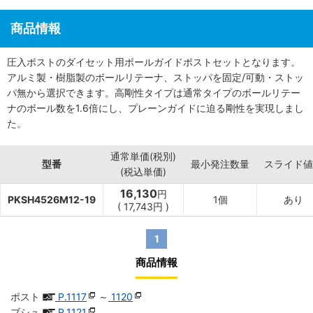
商品情報
圧入ポストのダイセット用ボールガイドポストセットとなります。
アルミ製・樹脂製のボールリテーナ、ストッパを固定/可動・ストッ
パ無から選択できます。高剛性タイプは通常タイプのボールリテー
ナのボール数を1.6倍にし、プレーンガイドに迫る剛性を実現しまし
た。
通常単価(税別)
型番
最小発注数量
スライド値
(税込単価)
16,130
円
PKSH4526M12-19
1個
あり
(
17,743
円
)
1
商品情報
ポスト
P.1117
～
1120
ブシュ
P.1121