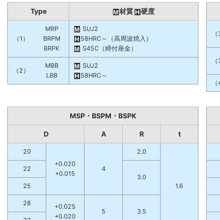
Type
材質
硬度
MRP
SUJ2
（
（1）
BRPM
58HRC～（高周波焼入）
BRPK
S45C（締付座金）
（
MBB
SUJ2
（2）
LBB
58HRC～
（
MSP・BSPM・BSPK
D
A
R
t
20
2.0
+0.020
22
4
+0.015
3.0
25
1.6
28
+0.025
5
3.5
+0.020