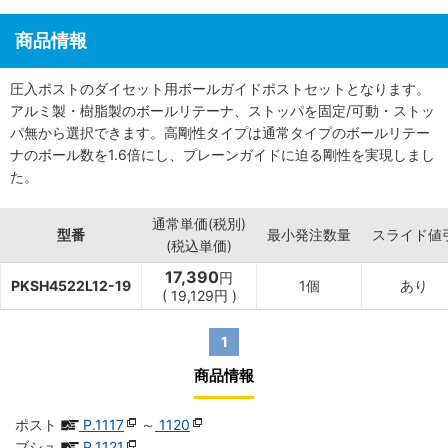
商品情報
圧入ポストのダイセット用ボールガイドポストセットとなります。
アルミ製・樹脂製のボールリテーナ、ストッパを固定/可動・ストッ
パ無から選択できます。高剛性タイプは通常タイプのボールリテー
ナのボール数を1.6倍にし、プレーンガイドに迫る剛性を実現しまし
た。
通常単価(税別)
型番
最小発注数量
スライド値
(税込単価)
17,390
円
PKSH4522L12-19
1個
あり
(
19,129
円
)
1
商品情報
ポスト
P.1117
～
1120
ブシュ
P.1121