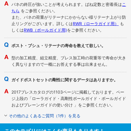
バネの終圧が強いことが考えられます。ばね定数と密着長は
こ
ちら
をご参照ください。
また、バネの荷重がリテーナにかからない様リテーナ上がり防
止リングがございます。詳しくは
RWR（ローラガイド用）
も
しくは
RWB（ボールガイド用)
をご参照ください。
ポスト・ブシュ・リテーナの寿命を教えて欲しい。
型の加工精度、組立精度、プレス加工時の荷重等で寿命が大き
く異なりますので一概にお答えする事は出来ません。
ガイドポストセットの剛性に関するデータはありますか。
2017プレスカタログの1103ページに掲載しております。ペー
ジ上段の「ローラガイド・高剛性ボールガイド・ボールガイド
およびプレーンガイドの使い分け 」をご参照ください。
その他のよくあるご質問（1件）を見る