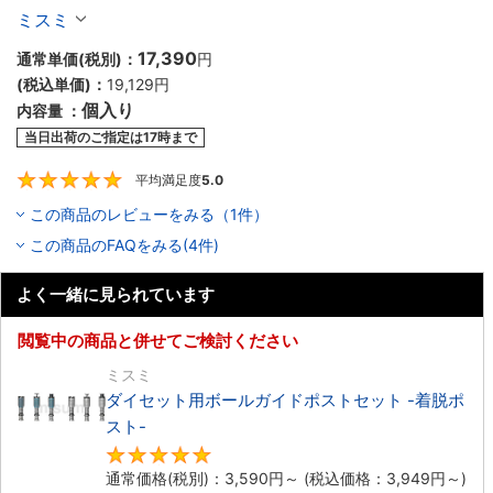
ト-
ミスミ
17,390
通常単価(税別)：
円
(税込単価)：
19,129
円
個入り
内容量 ：
当日出荷のご指定は17時まで
平均満足度
5.0
5
この商品のレビューをみる（1件）
この商品のFAQをみる(4件)
よく一緒に見られています
閲覧中の商品と併せてご検討ください
ミスミ
ダイセット用ボールガイドポストセット -着脱ポ
スト-
4.8
通常価格(税別)：
3,590
円
～
(税込価格：
3,949
円
～)