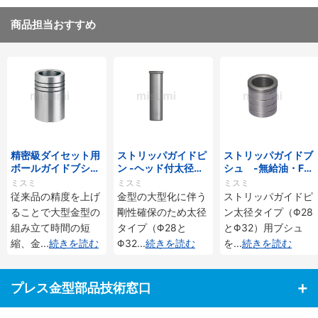
商品担当おすすめ
精密級ダイセット用
ストリッパガイドピ
ストリッパガイドブ
ボールガイドブシ
ン -ヘッド付太径タ
シュ -無給油・FC
ュ-ロックタイト接
イプ-
250・ロックタイト
ミスミ
ミスミ
ミスミ
着タイプ-
接着・ヘッド付太径
従来品の精度を上げ
金型の大型化に伴う
ストリッパガイドピ
タイプ-
ることで大型金型の
剛性確保のため太径
ン太径タイプ（Φ28
組み立て時間の短
タイプ（Φ28と
とΦ32）用ブシュ
縮、金
...
続きを読む
Φ32
...
続きを読む
を
...
続きを読む
プレス金型部品技術窓口