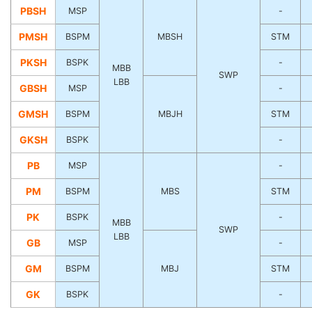
PBSH
MSP
-
PMSH
BSPM
MBSH
STM
PKSH
BSPK
-
MBB
SWP
LBB
GBSH
MSP
-
GMSH
BSPM
MBJH
STM
GKSH
BSPK
-
PB
MSP
-
PM
BSPM
MBS
STM
PK
BSPK
-
MBB
SWP
LBB
GB
MSP
-
GM
BSPM
MBJ
STM
GK
BSPK
-