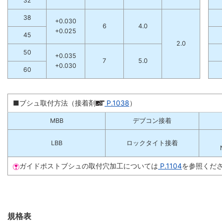
32
38
+0.030
6
4.0
+0.025
45
2.0
50
+0.035
7
5.0
+0.030
60
■ブシュ取付方法（接着剤
P.1038
）
MBB
デブコン接着
LBB
ロックタイト接着
ガイドポストブシュの取付穴加工については
P.1104
を参照くだ
規格表