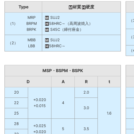
Type
材質
硬度
MRP
SUJ2
（
（1）
BRPM
58HRC～（高周波焼入）
BRPK
S45C（締付座金）
（
MBB
SUJ2
（2）
LBB
58HRC～
（
MSP・BSPM・BSPK
D
A
R
t
20
2.0
+0.020
22
4
+0.015
3.0
25
1.6
28
+0.025
5
3.5
+0.020