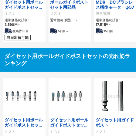
ダイセット用ボール
ボールガイドポスト
MDR DCブラシレ
ガイドポストセット
セット用部品
ス標準モータ φ57
-着脱ポスト-
ミスミ
ミスミ
伊東電機
通常価格(税別)：
通常価格(税別)：
-
通常価格(税別)：
3,590
円
～
17,511
円
～
在庫品1日目
5
日目～
15
日目
当日出荷可能
ダイセット用ボールガイドポストセットの売れ筋ラ
ンキング
ダイセット用ボール
ダイセット用ボール
ダイセット用ガイド
ガイドポストセット
ガイドポストセット
ポスト
-着脱ポスト-
-圧入ポスト-
ミスミ
ミスミ
ミスミ