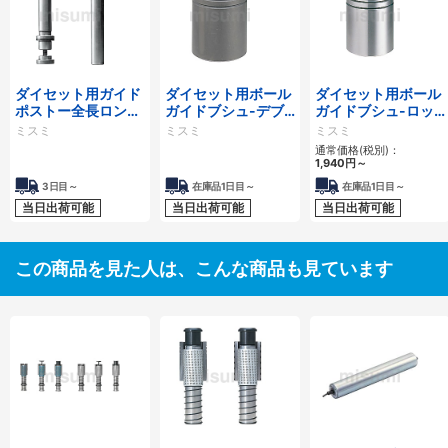
ダイセット用ガイド
ダイセット用ボール
ダイセット用ボール
ポストー全長ロング
ガイドブシュ-デブ
ガイドブシュ-ロッ
指定タイプー
コン接着タイプ-
クタイト接着タイ
ミスミ
ミスミ
ミスミ
プ-
通常価格(税別)：
1,940
円
～
3日目～
在庫品1日目～
在庫品1日目～
当日出荷可能
当日出荷可能
当日出荷可能
この商品を見た人は、こんな商品も見ています