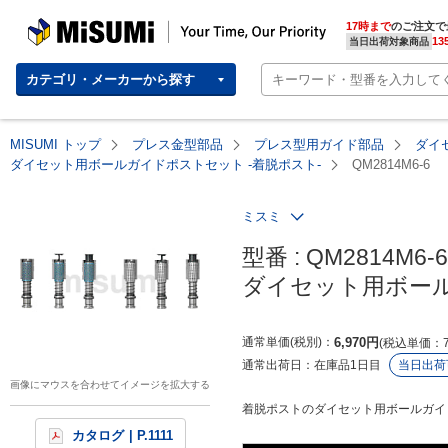
MISUMI | Your Time, Our Priority
17時まで
のご注文で
13
当日出荷対象商品
カテゴリ・メーカーから探す
MISUMI トップ
プレス金型部品
プレス型用ガイド部品
ダイ
ダイセット用ボールガイドポストセット -着脱ポスト-
QM2814M6-6
ミスミ
型番 : QM2814M6-6

ダイセット用ボール
通常単価(税別)
6,970
円
税込単価
通常出荷日：
在庫品1日目
当日出荷
画像にマウスを合わせてイメージを拡大する
着脱ポストのダイセット用ボールガイ
カタログ
| P.1111