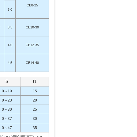
CB8-25
3.0
2
3.5
CB10-30
7
4.0
CB12-35
1
4.5
CB14-40
S
ℓ1
0～19
15
0～23
20
0～30
25
0～37
30
0～47
35
ブシュの取付穴加工につい