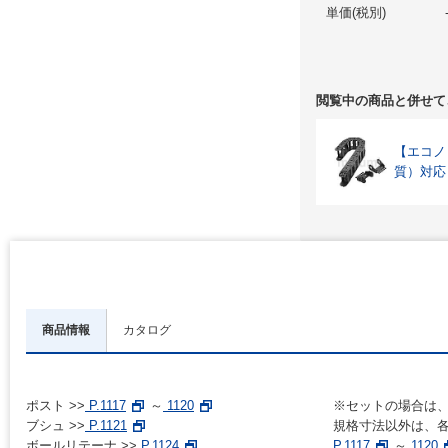
単価(税別)
閲覧中の商品と併せて
【エコノ
質）対応
商品情報
カタログ
ポスト >>
P.1117
～
1120
※セットの場合は
ブシュ >>
P.1121
規格寸法以外は、各
ボールリテーナ >>
P.1124
P.1117
～
1120