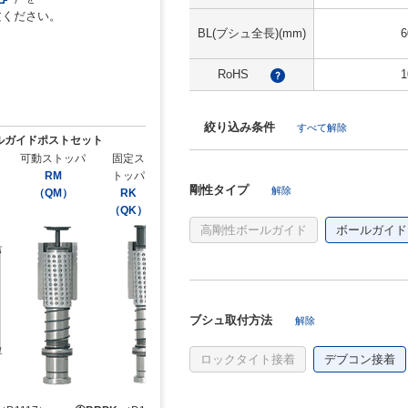
文ください。
BL(ブシュ全長)(mm)
6
RoHS
1
?
絞り込み条件
すべて解除
ルガイドポストセット
可動ストッパ
固定ス
RM
トッパ
剛性タイプ
解除
（QM）
RK
（QK）
高剛性ボールガイド
ボールガイド
ブシュ取付方法
解除
ロックタイト接着
デブコン接着