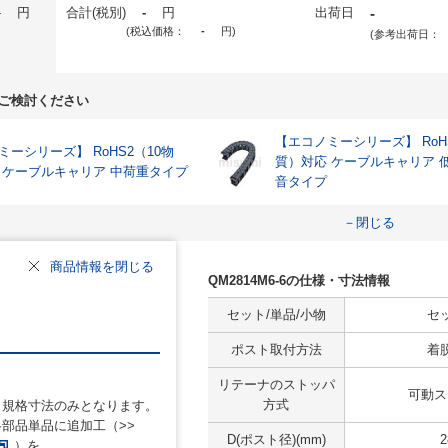
-
円
合計(税別)
-
円
出荷日
-
(税込価格：
-
円
)
(参考出荷日：
ご検討ください
【エコノミーシリーズ】 RoH
ミーシリーズ】 RoHS2（10物
質）対応 ケーブルキャリア 
 ケーブルキャリア 中荷重タイプ
音タイプ
－閉じる
商品情報を閉じる
QM2814M6-6の仕様・寸法情報
セット/単品/小物
セ
ポスト取付方法
着
リテーナのストッパ
可動ス
方式
、規格寸法のみとなります。
部品単品に追加工（>>
D(ポスト径)(mm)
2
）を