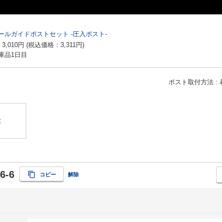
ールガイドポストセット -圧入ポスト-
：
3,010
円
(税込価格：
3,311
円
)
庫品1日目
ポスト取付方法
】
は
6-6
コピー
解除