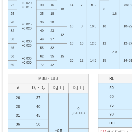
+0.020
22
30
16
14
7
8.5
8×18
+0.015
10
8
25
35
18
1.6
28
36
20
+0.025
16
8
10.5
10
10×2
+0.020
32
40
23
12
38
49
27
+0.030
18
10
12.5
12
12×2
+0.025
45
55
32
2.0
50
62
35
15
+0.035
20
12
14.5
15
14×3
+0.030
60
72
42
MBB・LBB
RL
D
・D
D
[ T ]
D
[ T ]
d
50
1
2
1
2
60
26
37
75
28
40
0
／-0.007
90
31
45
110
36
50
+0.5
[ ! ]
ガイドポスト