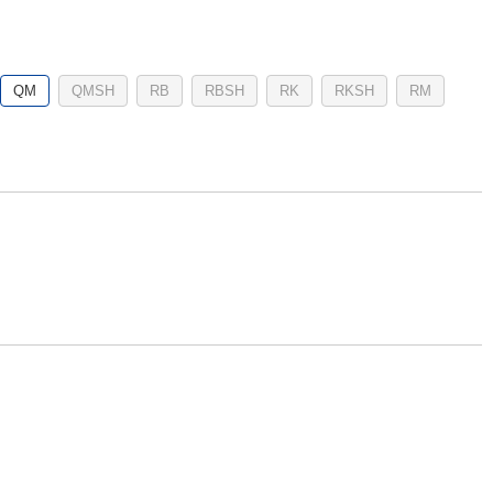
QM
QMSH
RB
RBSH
RK
RKSH
RM