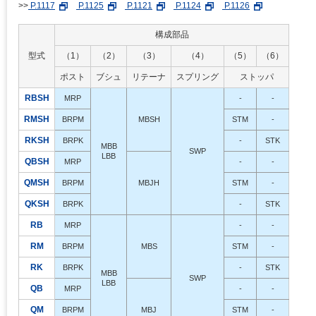
>>
P.1117
P.1125
P.1121
P.1124
P.1126
構成部品
型式
（1）
（2）
（3）
（4）
（5）
（6）
ポスト
ブシュ
リテーナ
スプリング
ストッパ
RBSH
MRP
-
-
RMSH
BRPM
MBSH
STM
-
RKSH
BRPK
-
STK
MBB
SWP
LBB
QBSH
MRP
-
-
QMSH
BRPM
MBJH
STM
-
QKSH
BRPK
-
STK
RB
MRP
-
-
RM
BRPM
MBS
STM
-
RK
BRPK
-
STK
MBB
SWP
LBB
QB
MRP
-
-
QM
BRPM
MBJ
STM
-