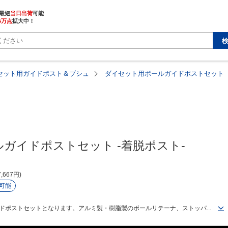
最短
当日出荷
5万点
拡大中！
セット用ガイドポスト＆ブシュ
ダイセット用ボールガイドポストセット
ガイドポストセット -着脱ポスト-
7,667
円
可能
ドポストセットとなります。アルミ製・樹脂製のボールリテーナ、ストッパ...