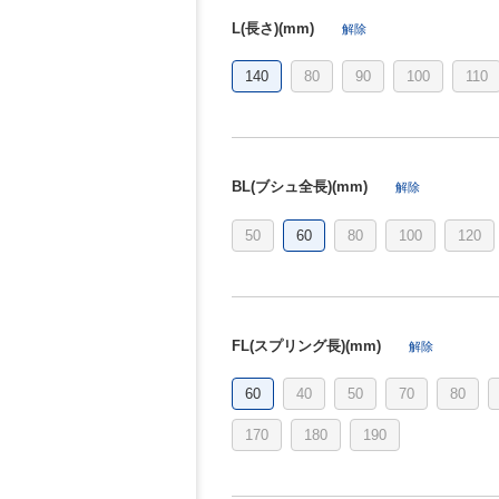
L(長さ)(mm)
解除
140
80
90
100
110
BL(ブシュ全長)(mm)
解除
50
60
80
100
120
FL(スプリング長)(mm)
解除
60
40
50
70
80
170
180
190