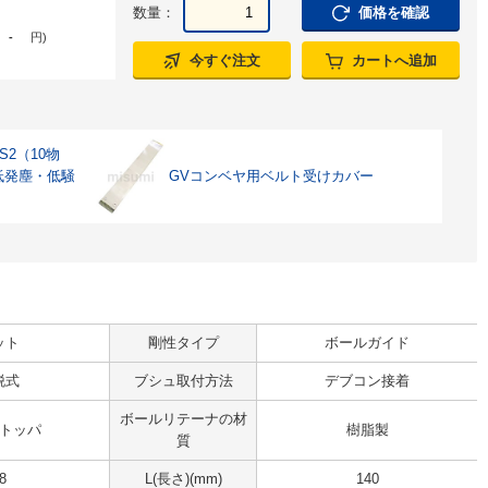
数量：
価格を確認
-
円
)
今すぐ注文
カートへ追加
S2（10物
低発塵・低騒
GVコンベヤ用ベルト受けカバー
ット
剛性タイプ
ボールガイド
脱式
ブシュ取付方法
デブコン接着
ボールリテーナの材
トッパ
樹脂製
質
8
L(長さ)(mm)
140