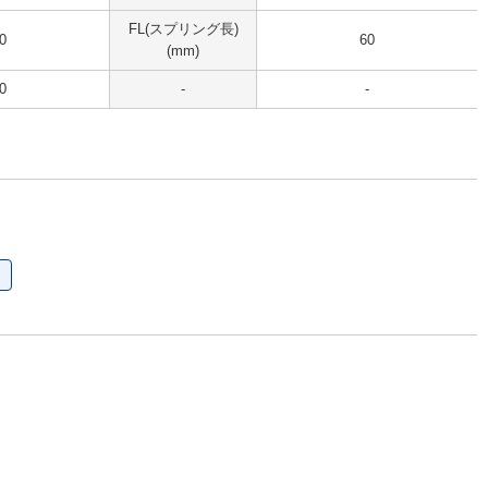
FL(スプリング長)
0
60
(mm)
0
-
-