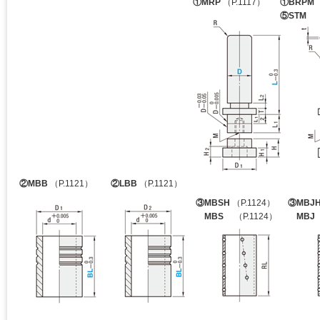
①MRP
（P.1117）
①BRPM
（
⑤STM
（P
②MBB
（P.1121）
②LBB
（P.1121）
③MBSH
（P.1124）
③MBJ
MBS
（P.1124）
MBJ