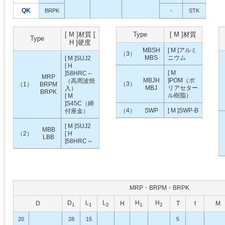
QK
BRPK
-
STK
[ M ]材質 [
Type
[ M ]材質
Type
H ]硬度
MBSH
[ M ]アルミ
（3）
MBS
ニウム
[ M ]SUJ2
[ H
[ M
]58HRC～
MRP
MBJH
]POM（ポ
（高周波焼
（3）
（1）
BRPM
MBJ
リアセター
入）
BRPK
ル樹脂）
[ M
]S45C（締
（4）
SWP
[ M ]SWP-B
付座金）
[ M ]SUJ2
MBB
（2）
[ H
LBB
]58HRC～
MRP・BRPM・BRPK
D
L
L
H
H
D
H
T
t
M
1
1
2
1
2
20
28
15
5