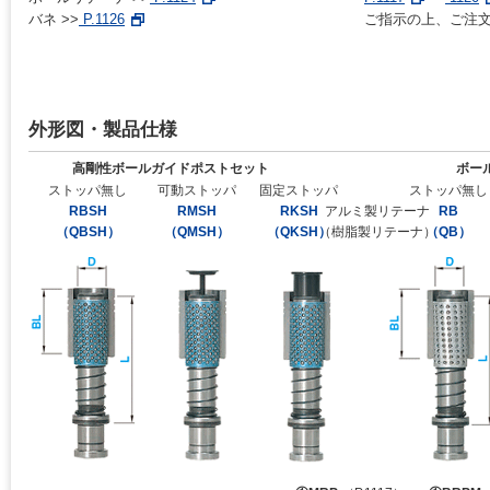
バネ >>
P.1126
ご指示の上、ご注
外形図・製品仕様
高剛性ボールガイドポストセット
ボー
ストッパ無し
可動ストッパ
固定ストッパ
ストッパ無し
RBSH
RMSH
RKSH
アルミ製リテーナ
RB
（QBSH）
（QMSH）
（QKSH）
（樹脂製リテーナ）
（QB）