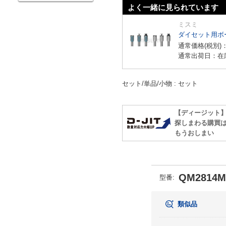
よく一緒に見られています
ミスミ
ダイセット用ボ
通常価格(税別)
通常出荷日：在
セット/単品/小物
セット
【ディージット
探しまわる購買
もうおしまい
QM2814M
型番
:
類似品