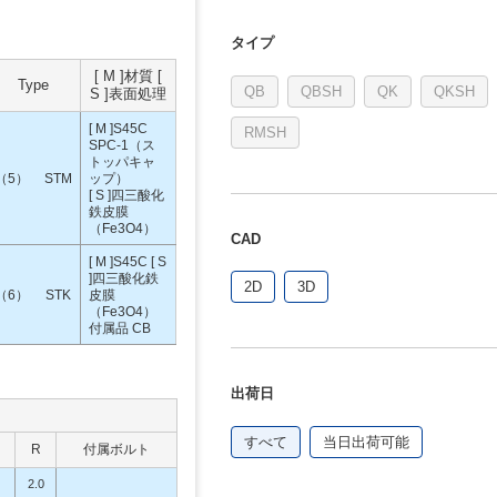
タイプ
[ M ]材質 [
Type
QB
QBSH
QK
QKSH
S ]表面処理
[ M ]S45C
RMSH
SPC-1（ス
トッパキャ
（5）
STM
ップ）
[ S ]四三酸化
鉄皮膜
（Fe3O4）
CAD
[ M ]S45C [ S
]四三酸化鉄
2D
3D
（6）
STK
皮膜
（Fe3O4）
付属品 CB
出荷日
すべて
当日出荷可能
R
付属ボルト
2.0