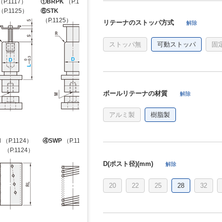
P.1117）
①BRPK
（P.1117）
.1125）
⑥STK
（P.1125）
リテーナのストッパ方式
解除
ストッパ無
可動ストッパ
固
ボールリテーナの材質
解除
アルミ製
樹脂製
H
（P.1124）
④SWP
（P.1126）
（P.1124）
D(ポスト径)(mm)
解除
20
22
25
28
32