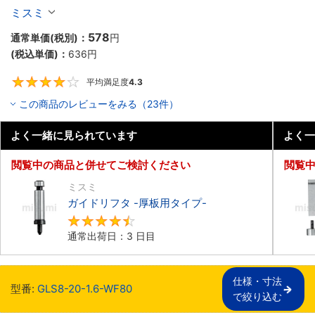
ミスミ
578
通常単価(税別)：
円
(税込単価)：
636
円
平均満足度
4.3
4.3
この商品のレビューをみる（23件）
よく一緒に見られています
よく一
閲覧中の商品と併せてご検討ください
閲覧
ミスミ
ガイドリフタ -厚板用タイプ-
4.5
通常出荷日：3 日目
仕様・寸法

型番:
GLS8-20-1.6-WF80
で絞り込む