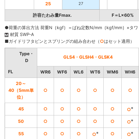
25
27
許容たわみ量Fmax.
F＝L×60%
●荷重の算出方法 荷重N｛kgf｝＝ばね定数N/mm｛kgf/mm｝×タワ
材質 SWP-A
■ガイドリフタピンとスプリングの組み合わせ（
○
はセット適用）
Type・
GLS4・GLSH4・GLSK4
D
FL
WR6
WF6
WL6
WT6
WM6
WH6
20～
40（5mm単
○
○
○
○
○
○
位）
※
45
○
○
○
○
○
○
※
50
○
○
○
○
○
○
※
※
55
○
○
○
○
○
○