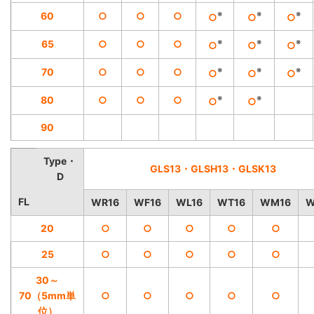
※
※
※
60
○
○
○
○
○
○
※
※
※
65
○
○
○
○
○
○
※
※
※
70
○
○
○
○
○
○
※
※
80
○
○
○
○
○
90
Type・
GLS13・GLSH13・GLSK13
D
FL
WR16
WF16
WL16
WT16
WM16
W
20
○
○
○
○
○
25
○
○
○
○
○
30～
70（5mm単
○
○
○
○
○
位）