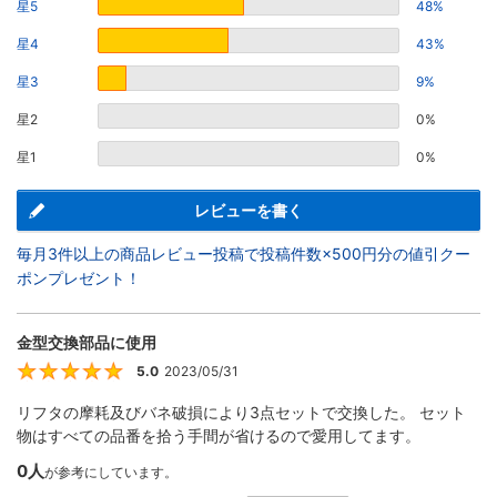
星5
48%
星4
43%
星3
9%
星2
0%
星1
0%
レビューを書く
毎月3件以上の商品レビュー投稿で投稿件数×500円分の値引クー
ポンプレゼント！
金型交換部品に使用
5.0
2023/05/31
5
リフタの摩耗及びバネ破損により3点セットで交換した。 セット
物はすべての品番を拾う手間が省けるので愛用してます。
0人
が参考にしています。