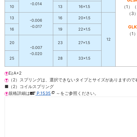
-0.014
（1）（
10
13
16×1.5
（3
13
16
20×1.5
-0.006
-0.017
GLK
16
19
22×1.5
（1
12
20
23
27×1.5
-0.007
-0.020
25
28
33×1.5
E≧A+2
（2）スプリングは、選択できないタイプとサイズがありますので
■（2）コイルスプリング
規格詳細は
P.1535
～をご参照ください。