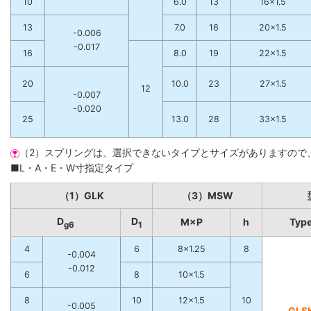
10
6.0
13
16×1.5
13
7.0
16
20×1.5
-0.006
-0.017
16
8.0
19
22×1.5
20
10.0
23
27×1.5
12
-0.007
-0.020
25
13.0
28
33×1.5
（2）スプリングは、選択できないタイプとサイズがありますので
■L・A・E・W寸指定タイプ
（1）GLK
（3）MSW
D
D
M×P
h
Typ
g6
1
4
6
8×1.25
8
-0.004
-0.012
6
8
10×1.5
8
10
12×1.5
10
-0.005
GLS