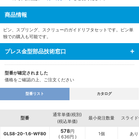
商品情報
ピン、スプリング、スクリューのガイドリフタセットです。ピン単
独での購入も可能です。
プレス金型部品技術窓口
型番が確定されました
価格をご確認の上、ご注文ください
型番リスト
カタログ
通常単価(税別)
型番
最小発注数量
スライド
(税込単価)
578
円
GLS8-20-1.6-WF80
1個
あり
(
636
円
)