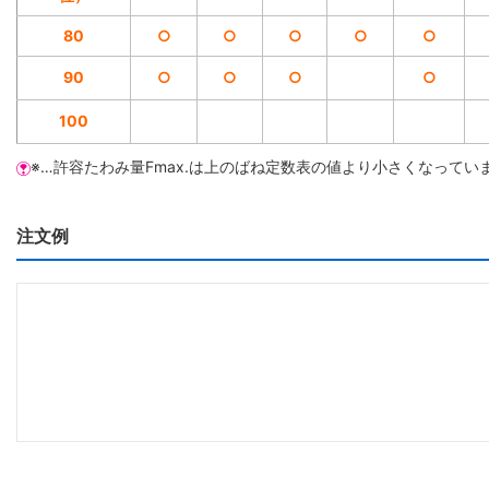
80
○
○
○
○
○
90
○
○
○
○
100
※…許容たわみ量Fmax.は上のばね定数表の値より小さくなってい
注文例