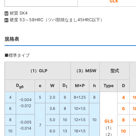
GLK
材質 SK4
硬度 53～58HRC（ツバ部焼なまし45HRC以下）
規格表
■標準タイプ
（1）GLP
（3）MSW
型式
D
D
e
W
M×P
h
Type
D
g6
1
4
1
4
5
2.0
6
8×1.25
8
-0.004
-0.012
6
1
6
3.6
8
10×1.5
8
1
8
5.0
10
12×1.5
10
GLS
-0.005
7
（1）
-0.014
10
10
6.0
13
16×1.5
（2）