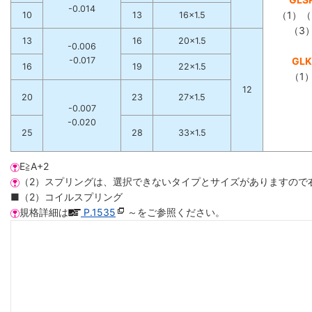
-0.014
（1）（
10
13
16×1.5
（3
13
16
20×1.5
-0.006
-0.017
GLK
16
19
22×1.5
（1
12
20
23
27×1.5
-0.007
-0.020
25
28
33×1.5
E≧A+2
（2）スプリングは、選択できないタイプとサイズがありますので
■（2）コイルスプリング
規格詳細は
P.1535
～をご参照ください。