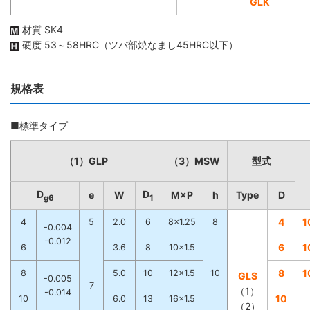
GLK
材質 SK4
硬度 53～58HRC（ツバ部焼なまし45HRC以下）
規格表
■標準タイプ
（1）GLP
（3）MSW
型式
D
D
e
W
M×P
h
Type
D
g6
1
4
1
4
5
2.0
6
8×1.25
8
-0.004
-0.012
6
1
6
3.6
8
10×1.5
8
1
8
5.0
10
12×1.5
10
GLS
-0.005
7
（1）
-0.014
10
10
6.0
13
16×1.5
（2）