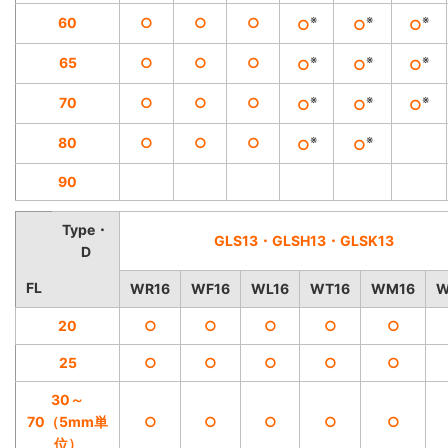
※
※
※
60
○
○
○
○
○
○
※
※
※
65
○
○
○
○
○
○
※
※
※
70
○
○
○
○
○
○
※
※
80
○
○
○
○
○
90
Type・
GLS13・GLSH13・GLSK13
D
FL
WR16
WF16
WL16
WT16
WM16
W
20
○
○
○
○
○
25
○
○
○
○
○
30～
70（5mm単
○
○
○
○
○
位）