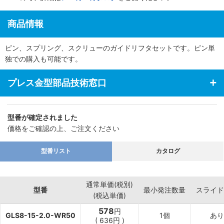
商品情報
ピン、スプリング、スクリューのガイドリフタセットです。ピン単
独での購入も可能です。
プレス金型部品技術窓口
型番が確定されました
価格をご確認の上、ご注文ください
型番リスト
カタログ
通常単価(税別)
型番
最小発注数量
スライド
(税込単価)
578
円
GLS8-15-2.0-WR50
1個
あり
(
636
円
)