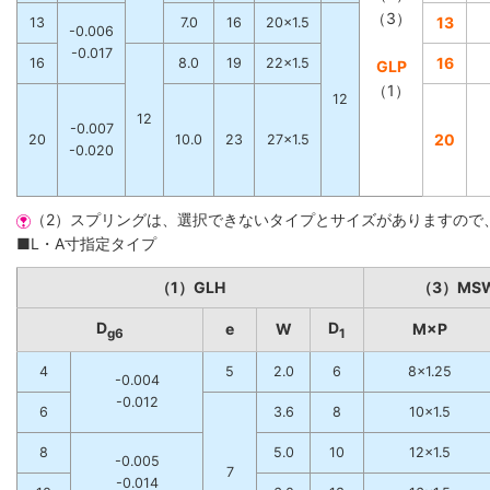
（3）
13
13
7.0
16
20×1.5
-0.006
-0.017
16
16
8.0
19
22×1.5
GLP
（1）
12
12
-0.007
20
20
10.0
23
27×1.5
-0.020
（2）スプリングは、選択できないタイプとサイズがありますので
■L・A寸指定タイプ
（1）GLH
（3）MS
D
D
e
W
M×P
g6
1
4
5
2.0
6
8×1.25
-0.004
-0.012
6
3.6
8
10×1.5
8
5.0
10
12×1.5
-0.005
7
-0.014