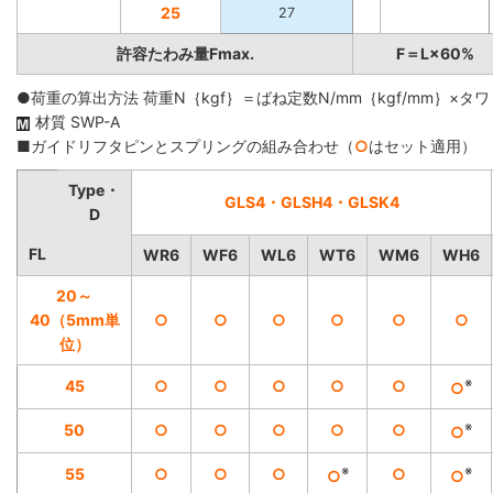
25
27
許容たわみ量Fmax.
F＝L×60%
●荷重の算出方法 荷重N｛kgf｝＝ばね定数N/mm｛kgf/mm｝×タワ
材質 SWP-A
■ガイドリフタピンとスプリングの組み合わせ（
○
はセット適用）
Type・
GLS4・GLSH4・GLSK4
D
FL
WR6
WF6
WL6
WT6
WM6
WH6
20～
40（5mm単
○
○
○
○
○
○
位）
※
45
○
○
○
○
○
○
※
50
○
○
○
○
○
○
※
※
55
○
○
○
○
○
○