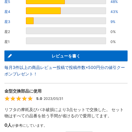
星5
48%
星4
43%
星3
9%
星2
0%
星1
0%
レビューを書く
毎月3件以上の商品レビュー投稿で投稿件数×500円分の値引クー
ポンプレゼント！
金型交換部品に使用
5.0
2023/05/31
5
リフタの摩耗及びバネ破損により3点セットで交換した。 セット
物はすべての品番を拾う手間が省けるので愛用してます。
0人
が参考にしています。