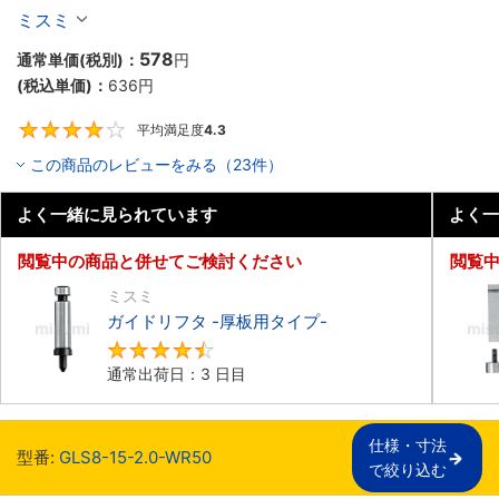
ミスミ
578
通常単価(税別)：
円
(税込単価)：
636
円
平均満足度
4.3
4.3
この商品のレビューをみる（23件）
よく一緒に見られています
よく一
閲覧中の商品と併せてご検討ください
閲覧
ミスミ
ガイドリフタ -厚板用タイプ-
4.5
通常出荷日：3 日目
仕様・寸法

型番:
GLS8-15-2.0-WR50
で絞り込む