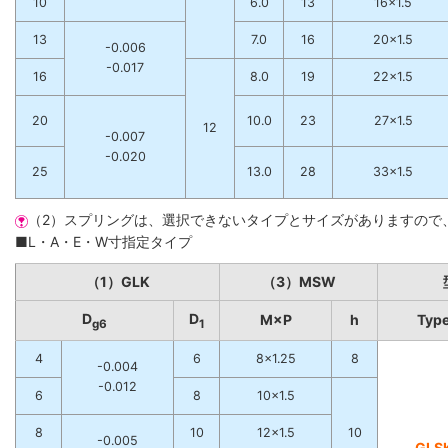
10
6.0
13
16×1.5
13
7.0
16
20×1.5
-0.006
-0.017
16
8.0
19
22×1.5
20
10.0
23
27×1.5
12
-0.007
-0.020
25
13.0
28
33×1.5
（2）スプリングは、選択できないタイプとサイズがありますので
■L・A・E・W寸指定タイプ
（1）GLK
（3）MSW
D
D
M×P
h
Typ
g6
1
4
6
8×1.25
8
-0.004
-0.012
6
8
10×1.5
8
10
12×1.5
10
-0.005
GLS