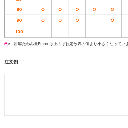
80
○
○
○
○
○
90
○
○
○
○
100
※…許容たわみ量Fmax.は上のばね定数表の値より小さくなってい
注文例