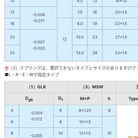
10
6.0
13
16×1.5
13
7.0
16
20×1.5
-0.006
-0.017
16
8.0
19
22×1.5
20
10.0
23
27×1.5
12
-0.007
-0.020
25
13.0
28
33×1.5
（2）スプリングは、選択できないタイプとサイズがありますので
■L・A・E・W寸指定タイプ
（1）GLK
（3）MSW
D
D
M×P
h
Typ
g6
1
4
6
8×1.25
8
-0.004
-0.012
6
8
10×1.5
8
10
12×1.5
10
-0.005
GLS