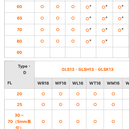
※
※
※
60
○
○
○
○
○
○
※
※
※
65
○
○
○
○
○
○
※
※
※
70
○
○
○
○
○
○
※
※
80
○
○
○
○
○
90
Type・
GLS13・GLSH13・GLSK13
D
FL
WR16
WF16
WL16
WT16
WM16
W
20
○
○
○
○
○
25
○
○
○
○
○
30～
70（5mm単
○
○
○
○
○
位）