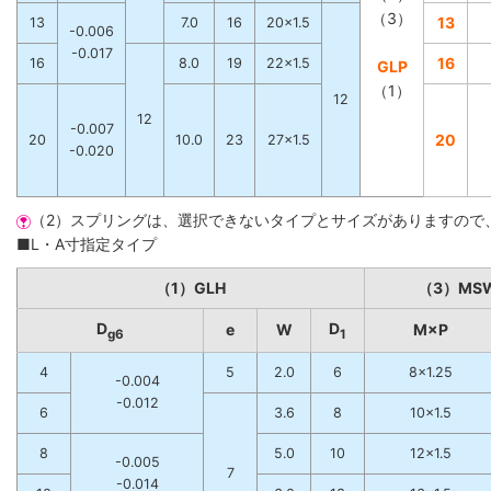
（3）
13
13
7.0
16
20×1.5
-0.006
-0.017
16
16
8.0
19
22×1.5
GLP
（1）
12
12
-0.007
20
20
10.0
23
27×1.5
-0.020
（2）スプリングは、選択できないタイプとサイズがありますので
■L・A寸指定タイプ
（1）GLH
（3）MS
D
D
e
W
M×P
g6
1
4
5
2.0
6
8×1.25
-0.004
-0.012
6
3.6
8
10×1.5
8
5.0
10
12×1.5
-0.005
7
-0.014