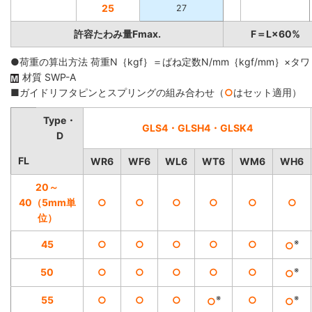
25
27
許容たわみ量Fmax.
F＝L×60%
●荷重の算出方法 荷重N｛kgf｝＝ばね定数N/mm｛kgf/mm｝×タワ
材質 SWP-A
■ガイドリフタピンとスプリングの組み合わせ（
○
はセット適用）
Type・
GLS4・GLSH4・GLSK4
D
FL
WR6
WF6
WL6
WT6
WM6
WH6
20～
40（5mm単
○
○
○
○
○
○
位）
※
45
○
○
○
○
○
○
※
50
○
○
○
○
○
○
※
※
55
○
○
○
○
○
○