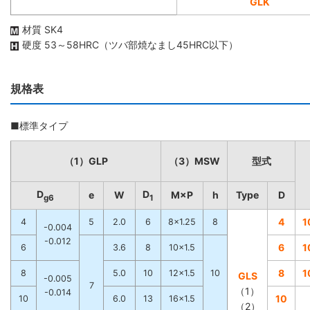
GLK
材質 SK4
硬度 53～58HRC（ツバ部焼なまし45HRC以下）
規格表
■標準タイプ
（1）GLP
（3）MSW
型式
D
D
e
W
M×P
h
Type
D
g6
1
4
1
4
5
2.0
6
8×1.25
8
-0.004
-0.012
6
1
6
3.6
8
10×1.5
8
1
8
5.0
10
12×1.5
10
GLS
-0.005
7
（1）
-0.014
10
10
6.0
13
16×1.5
（2）