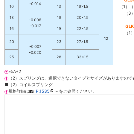
-0.014
（1）（
10
13
16×1.5
（3
13
16
20×1.5
-0.006
-0.017
GLK
16
19
22×1.5
（1
12
20
23
27×1.5
-0.007
-0.020
25
28
33×1.5
E≧A+2
（2）スプリングは、選択できないタイプとサイズがありますので
■（2）コイルスプリング
規格詳細は
P.1535
～をご参照ください。