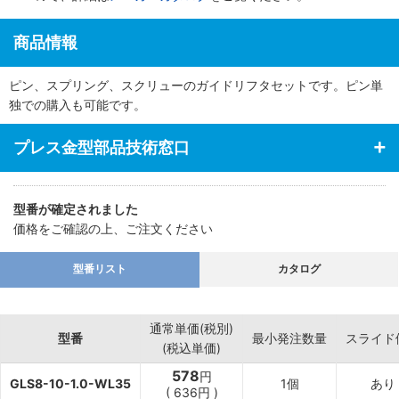
商品情報
ピン、スプリング、スクリューのガイドリフタセットです。ピン単
独での購入も可能です。
プレス金型部品技術窓口
型番が確定されました
価格をご確認の上、ご注文ください
型番リスト
カタログ
通常単価(税別)
型番
最小発注数量
スライド
(税込単価)
578
円
GLS8-10-1.0-WL35
1個
あり
(
636
円
)