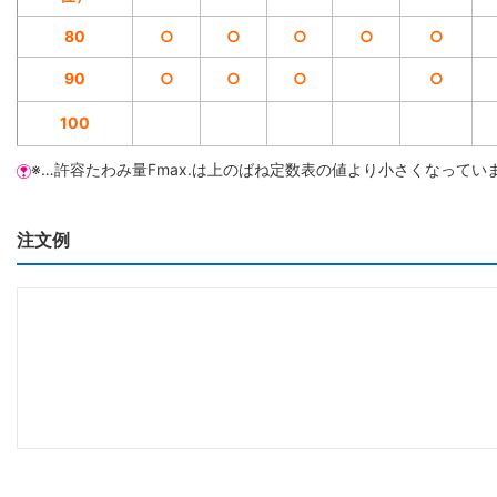
80
○
○
○
○
○
90
○
○
○
○
100
※…許容たわみ量Fmax.は上のばね定数表の値より小さくなってい
注文例