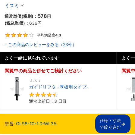
ミスミ
578
通常単価(税別)：
円
(税込単価)：
636
円
平均満足度
4.3
4.3
この商品のレビューをみる（23件）
よく一緒に見られています
よく一
閲覧中の商品と併せてご検討ください
閲覧
ミスミ
ガイドリフタ -厚板用タイプ-
4.5
通常出荷日：3 日目
仕様・寸法

型番:
GLS8-10-1.0-WL35
で絞り込む