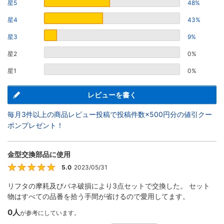
星5
48%
星4
43%
星3
9%
星2
0%
星1
0%
レビューを書く
毎月3件以上の商品レビュー投稿で投稿件数×500円分の値引クー
ポンプレゼント！
金型交換部品に使用
5.0
2023/05/31
5
リフタの摩耗及びバネ破損により3点セットで交換した。 セット
物はすべての品番を拾う手間が省けるので愛用してます。
0人
が参考にしています。