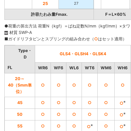
25
27
許容たわみ量Fmax.
F＝L×60%
●荷重の算出方法 荷重N｛kgf｝＝ばね定数N/mm｛kgf/mm｝×タワ
材質 SWP-A
■ガイドリフタピンとスプリングの組み合わせ（
○
はセット適用）
Type・
GLS4・GLSH4・GLSK4
D
FL
WR6
WF6
WL6
WT6
WM6
WH6
20～
40（5mm単
○
○
○
○
○
○
位）
※
45
○
○
○
○
○
○
※
50
○
○
○
○
○
○
※
※
55
○
○
○
○
○
○