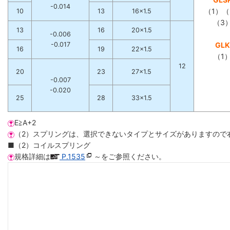
-0.014
（1）（
10
13
16×1.5
（3
13
16
20×1.5
-0.006
-0.017
GLK
16
19
22×1.5
（1
12
20
23
27×1.5
-0.007
-0.020
25
28
33×1.5
E≧A+2
（2）スプリングは、選択できないタイプとサイズがありますので
■（2）コイルスプリング
規格詳細は
P.1535
～をご参照ください。