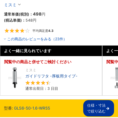
ミスミ
498
通常単価(税別)：
円
(税込単価)：
548
円
平均満足度
4.3
4.3
この商品のレビューをみる（23件）
よく一緒に見られています
よく一
閲覧中の商品と併せてご検討ください
閲覧
ミスミ
ガイドリフタ -厚板用タイプ-
4.5
通常出荷日：3 日目
仕様・寸法

型番:
GLS6-50-1.6-WR55
で絞り込む