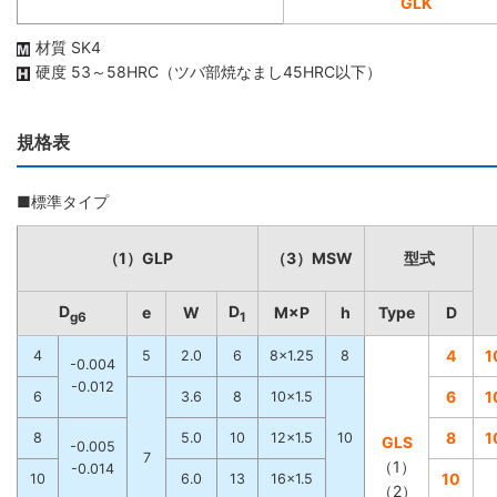
GLK
材質 SK4
硬度 53～58HRC（ツバ部焼なまし45HRC以下）
規格表
■標準タイプ
（1）GLP
（3）MSW
型式
D
D
e
W
M×P
h
Type
D
g6
1
4
1
4
5
2.0
6
8×1.25
8
-0.004
-0.012
6
1
6
3.6
8
10×1.5
8
1
8
5.0
10
12×1.5
10
GLS
-0.005
7
（1）
-0.014
10
10
6.0
13
16×1.5
（2）