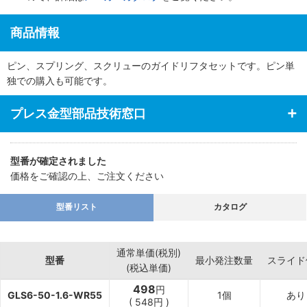
商品情報
ピン、スプリング、スクリューのガイドリフタセットです。ピン単
独での購入も可能です。
プレス金型部品技術窓口
型番が確定されました
価格をご確認の上、ご注文ください
型番リスト
カタログ
通常単価(税別)
型番
最小発注数量
スライド
(税込単価)
498
円
GLS6-50-1.6-WR55
1個
あり
(
548
円
)