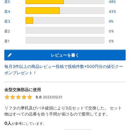
星5
48%
星4
43%
星3
9%
星2
0%
星1
0%
レビューを書く
毎月3件以上の商品レビュー投稿で投稿件数×500円分の値引クー
ポンプレゼント！
金型交換部品に使用
5.0
2023/05/31
5
リフタの摩耗及びバネ破損により3点セットで交換した。 セット
物はすべての品番を拾う手間が省けるので愛用してます。
0人
が参考にしています。