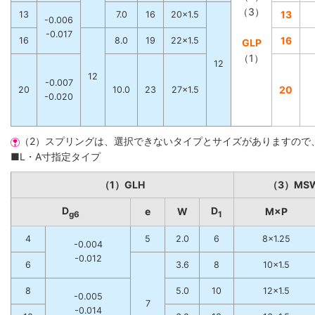
（3）
13
13
7.0
16
20×1.5
-0.006
-0.017
16
16
8.0
19
22×1.5
GLP
（1）
12
12
-0.007
20
20
10.0
23
27×1.5
-0.020
（2）スプリングは、選択できないタイプとサイズがありますので
■L・A寸指定タイプ
（1）GLH
（3）MS
D
D
e
W
M×P
g6
1
4
5
2.0
6
8×1.25
-0.004
-0.012
6
3.6
8
10×1.5
8
5.0
10
12×1.5
-0.005
7
-0.014