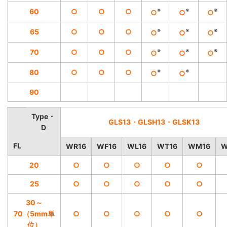
※
※
※
60
○
○
○
○
○
○
※
※
※
65
○
○
○
○
○
○
※
※
※
70
○
○
○
○
○
○
※
※
80
○
○
○
○
○
90
Type・
GLS13・GLSH13・GLSK13
D
FL
WR16
WF16
WL16
WT16
WM16
W
20
○
○
○
○
○
25
○
○
○
○
○
30～
70（5mm単
○
○
○
○
○
位）