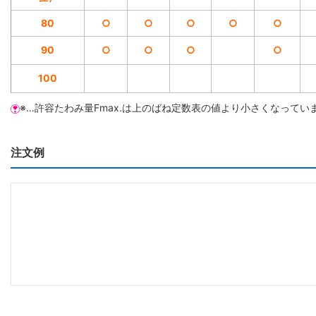
80
○
○
○
○
○
90
○
○
○
○
100
※…許容たわみ量Fmax.は上のばね定数表の値より小さくなってい
注文例