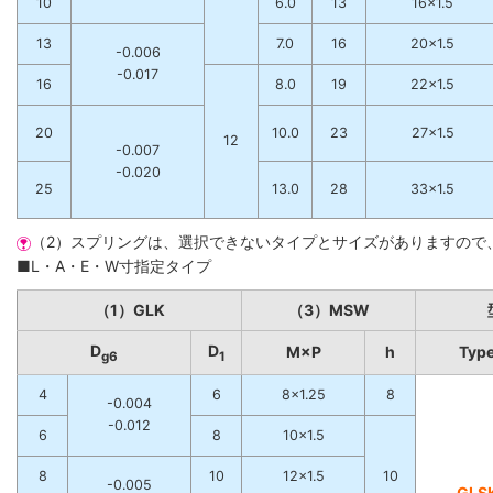
10
6.0
13
16×1.5
13
7.0
16
20×1.5
-0.006
-0.017
16
8.0
19
22×1.5
20
10.0
23
27×1.5
12
-0.007
-0.020
25
13.0
28
33×1.5
（2）スプリングは、選択できないタイプとサイズがありますので
■L・A・E・W寸指定タイプ
（1）GLK
（3）MSW
D
D
M×P
h
Typ
g6
1
4
6
8×1.25
8
-0.004
-0.012
6
8
10×1.5
8
10
12×1.5
10
-0.005
GLS