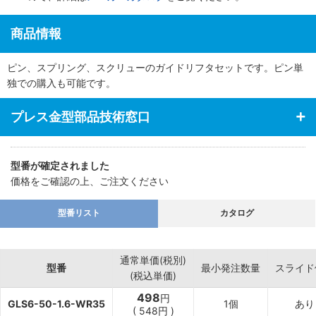
商品情報
ピン、スプリング、スクリューのガイドリフタセットです。ピン単
独での購入も可能です。
プレス金型部品技術窓口
型番が確定されました
価格をご確認の上、ご注文ください
型番リスト
カタログ
通常単価(税別)
型番
最小発注数量
スライド
(税込単価)
498
円
GLS6-50-1.6-WR35
1個
あり
(
548
円
)