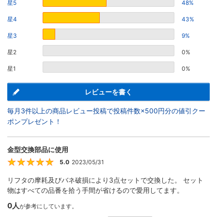
星5
48%
星4
43%
星3
9%
星2
0%
星1
0%
レビューを書く
毎月3件以上の商品レビュー投稿で投稿件数×500円分の値引クー
ポンプレゼント！
金型交換部品に使用
5.0
2023/05/31
5
リフタの摩耗及びバネ破損により3点セットで交換した。 セット
物はすべての品番を拾う手間が省けるので愛用してます。
0人
が参考にしています。