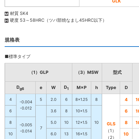
GLK
材質 SK4
硬度 53～58HRC（ツバ部焼なまし45HRC以下）
規格表
■標準タイプ
（1）GLP
（3）MSW
型式
D
D
e
W
M×P
h
Type
D
g6
1
4
1
4
5
2.0
6
8×1.25
8
-0.004
-0.012
6
1
6
3.6
8
10×1.5
8
1
8
5.0
10
12×1.5
10
GLS
-0.005
7
（1）
-0.014
10
10
6.0
13
16×1.5
（2）