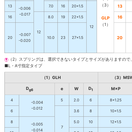
（3）
13
13
7.0
16
20×1.5
-0.006
-0.017
16
16
8.0
19
22×1.5
GLP
（1）
12
12
-0.007
20
20
10.0
23
27×1.5
-0.020
（2）スプリングは、選択できないタイプとサイズがありますので
■L・A寸指定タイプ
（1）GLH
（3）MS
D
D
e
W
M×P
g6
1
4
5
2.0
6
8×1.25
-0.004
-0.012
6
3.6
8
10×1.5
8
5.0
10
12×1.5
-0.005
7
-0.014