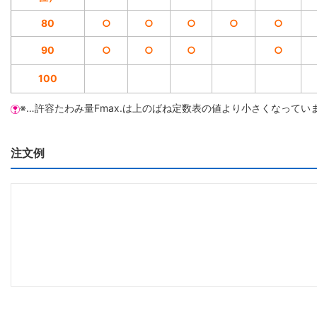
80
○
○
○
○
○
90
○
○
○
○
100
※…許容たわみ量Fmax.は上のばね定数表の値より小さくなってい
注文例