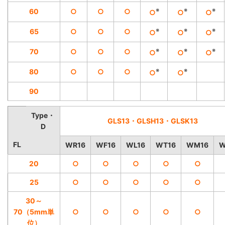
※
※
※
60
○
○
○
○
○
○
※
※
※
65
○
○
○
○
○
○
※
※
※
70
○
○
○
○
○
○
※
※
80
○
○
○
○
○
90
Type・
GLS13・GLSH13・GLSK13
D
FL
WR16
WF16
WL16
WT16
WM16
W
20
○
○
○
○
○
25
○
○
○
○
○
30～
70（5mm単
○
○
○
○
○
位）