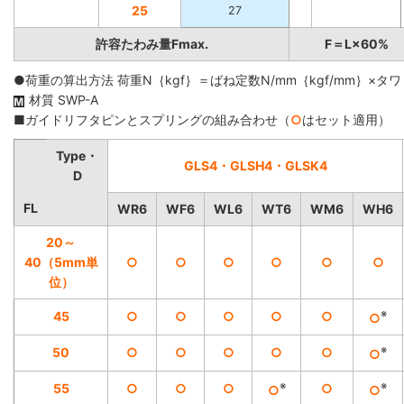
25
27
許容たわみ量Fmax.
F＝L×60%
●荷重の算出方法 荷重N｛kgf｝＝ばね定数N/mm｛kgf/mm｝×タワ
材質 SWP-A
■ガイドリフタピンとスプリングの組み合わせ（
○
はセット適用）
Type・
GLS4・GLSH4・GLSK4
D
FL
WR6
WF6
WL6
WT6
WM6
WH6
20～
40（5mm単
○
○
○
○
○
○
位）
※
45
○
○
○
○
○
○
※
50
○
○
○
○
○
○
※
※
55
○
○
○
○
○
○