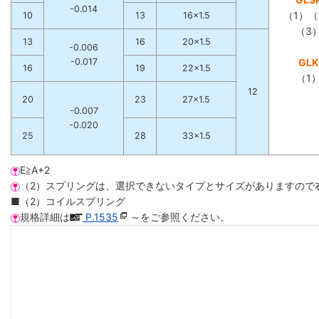
-0.014
（1）（
10
13
16×1.5
（3
13
16
20×1.5
-0.006
-0.017
GLK
16
19
22×1.5
（1
12
20
23
27×1.5
-0.007
-0.020
25
28
33×1.5
E≧A+2
（2）スプリングは、選択できないタイプとサイズがありますので
■（2）コイルスプリング
規格詳細は
P.1535
～をご参照ください。