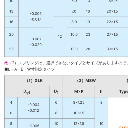
10
6.0
13
16×1.5
13
7.0
16
20×1.5
-0.006
-0.017
16
8.0
19
22×1.5
20
10.0
23
27×1.5
12
-0.007
-0.020
25
13.0
28
33×1.5
（2）スプリングは、選択できないタイプとサイズがありますので
■L・A・E・W寸指定タイプ
（1）GLK
（3）MSW
D
D
M×P
h
Typ
g6
1
4
6
8×1.25
8
-0.004
-0.012
6
8
10×1.5
8
10
12×1.5
10
-0.005
GLS