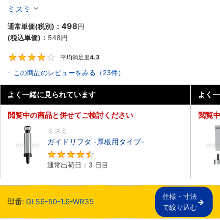
ミスミ
498
通常単価(税別)：
円
(税込単価)：
548
円
平均満足度
4.3
4.3
この商品のレビューをみる（23件）
よく一緒に見られています
よく一
閲覧中の商品と併せてご検討ください
閲覧
ミスミ
ガイドリフタ -厚板用タイプ-
4.5
通常出荷日：3 日目
仕様・寸法

型番:
GLS6-50-1.6-WR35
で絞り込む