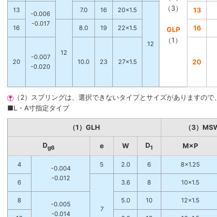
（3）
13
13
7.0
16
20×1.5
-0.006
-0.017
16
16
8.0
19
22×1.5
GLP
（1）
12
12
-0.007
20
20
10.0
23
27×1.5
-0.020
（2）スプリングは、選択できないタイプとサイズがありますので
■L・A寸指定タイプ
（1）GLH
（3）MS
D
D
e
W
M×P
g6
1
4
5
2.0
6
8×1.25
-0.004
-0.012
6
3.6
8
10×1.5
8
5.0
10
12×1.5
-0.005
7
-0.014