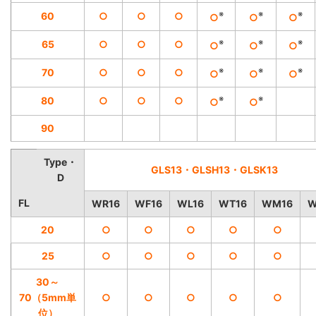
※
※
※
60
○
○
○
○
○
○
※
※
※
65
○
○
○
○
○
○
※
※
※
70
○
○
○
○
○
○
※
※
80
○
○
○
○
○
90
Type・
GLS13・GLSH13・GLSK13
D
FL
WR16
WF16
WL16
WT16
WM16
W
20
○
○
○
○
○
25
○
○
○
○
○
30～
70（5mm単
○
○
○
○
○
位）