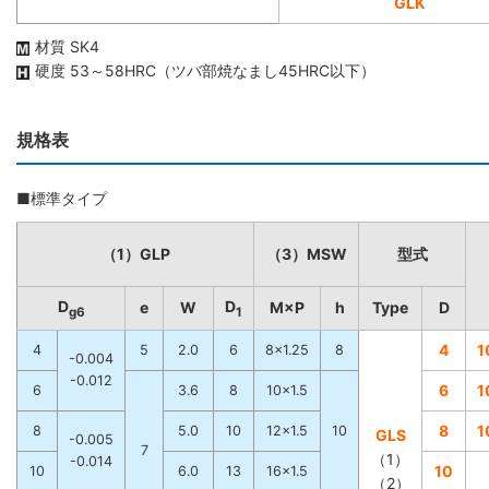
GLK
材質 SK4
硬度 53～58HRC（ツバ部焼なまし45HRC以下）
規格表
■標準タイプ
（1）GLP
（3）MSW
型式
D
D
e
W
M×P
h
Type
D
g6
1
4
1
4
5
2.0
6
8×1.25
8
-0.004
-0.012
6
1
6
3.6
8
10×1.5
8
1
8
5.0
10
12×1.5
10
GLS
-0.005
7
（1）
-0.014
10
10
6.0
13
16×1.5
（2）