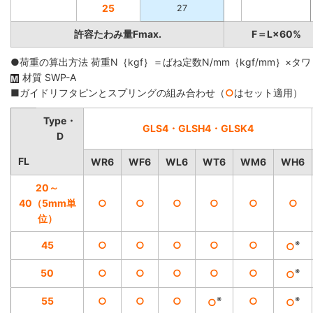
25
27
許容たわみ量Fmax.
F＝L×60%
●荷重の算出方法 荷重N｛kgf｝＝ばね定数N/mm｛kgf/mm｝×タワ
材質 SWP-A
■ガイドリフタピンとスプリングの組み合わせ（
○
はセット適用）
Type・
GLS4・GLSH4・GLSK4
D
FL
WR6
WF6
WL6
WT6
WM6
WH6
20～
40（5mm単
○
○
○
○
○
○
位）
※
45
○
○
○
○
○
○
※
50
○
○
○
○
○
○
※
※
55
○
○
○
○
○
○