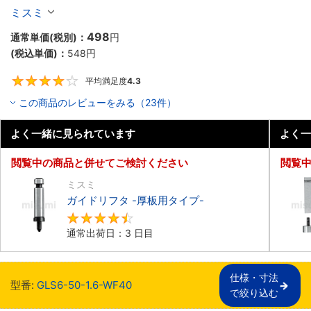
ミスミ
498
通常単価(税別)：
円
(税込単価)：
548
円
平均満足度
4.3
4.3
この商品のレビューをみる（23件）
よく一緒に見られています
よく一
閲覧中の商品と併せてご検討ください
閲覧
ミスミ
ガイドリフタ -厚板用タイプ-
4.5
通常出荷日：3 日目
仕様・寸法

型番:
GLS6-50-1.6-WF40
で絞り込む