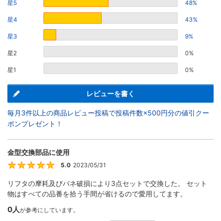
星5
48%
星4
43%
星3
9%
星2
0%
星1
0%
レビューを書く
毎月3件以上の商品レビュー投稿で投稿件数×500円分の値引クー
ポンプレゼント！
金型交換部品に使用
5.0
2023/05/31
5
リフタの摩耗及びバネ破損により3点セットで交換した。 セット
物はすべての品番を拾う手間が省けるので愛用してます。
0人
が参考にしています。