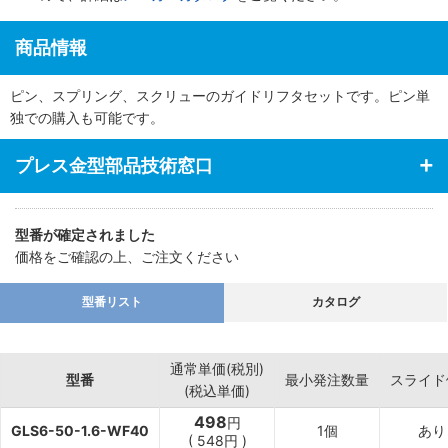
商品情報
ピン、スプリング、スクリューのガイドリフタセットです。ピン単
独での購入も可能です。
プレス金型部品技術窓口
型番が確定されました
価格をご確認の上、ご注文ください
型番リスト
カタログ
通常単価(税別)
型番
最小発注数量
スライド
(税込単価)
498
円
GLS6-50-1.6-WF40
1個
あり
(
548
円
)