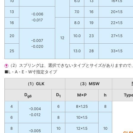
10
6.0
13
16×1.5
13
7.0
16
20×1.5
-0.006
-0.017
16
8.0
19
22×1.5
20
10.0
23
27×1.5
12
-0.007
-0.020
25
13.0
28
33×1.5
（2）スプリングは、選択できないタイプとサイズがありますので
■L・A・E・W寸指定タイプ
（1）GLK
（3）MSW
D
D
M×P
h
Typ
g6
1
4
6
8×1.25
8
-0.004
-0.012
6
8
10×1.5
8
10
12×1.5
10
-0.005
GLS