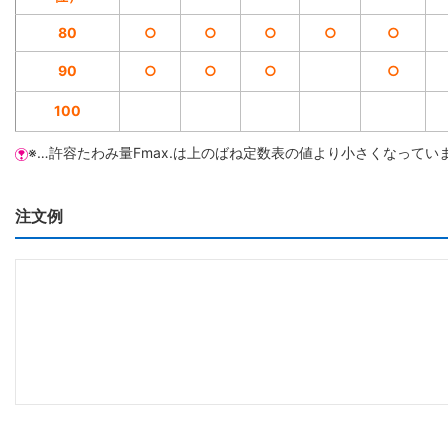
80
○
○
○
○
○
90
○
○
○
○
100
※…許容たわみ量Fmax.は上のばね定数表の値より小さくなってい
注文例