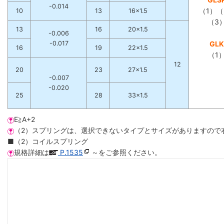
-0.014
（1）（
10
13
16×1.5
（3
13
16
20×1.5
-0.006
-0.017
GLK
16
19
22×1.5
（1
12
20
23
27×1.5
-0.007
-0.020
25
28
33×1.5
E≧A+2
（2）スプリングは、選択できないタイプとサイズがありますので
■（2）コイルスプリング
規格詳細は
P.1535
～をご参照ください。