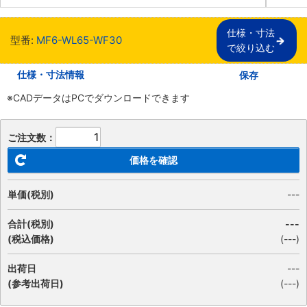
仕様・寸法

型番:
MF6-WL65-WF30
で絞り込む
仕様・寸法情報
保存
※CADデータはPCでダウンロードできます
ご注文数：
価格を確認
単価(税別)
---
合計(税別)
---
(税込価格)
(
---
)
出荷日
---
(参考出荷日)
(---)