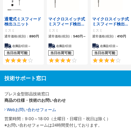
通電式ミスフィード
マイクロスイッチ式
マイクロスイッチ式
検出ユニット
ミスフィード検出ユ
ミスフィード検出ユ
ニット 溝加工タイ
ニット 穴加工タイ
ミスミ
ミスミ
ミスミ
プ
プ
通常価格(税別)：
890
円
通常価格(税別)：
540
円
～
通常価格(税別)：
410
円
在庫品1日目～
在庫品1日目
在庫品1日目～
当日出荷可能
当日出荷可能
当日出荷可能
4.2
3.9
技術サポート窓口
プレス金型部品技術窓口
商品の仕様・技術のお問い合わせ
Webお問い合わせフォーム
営業時間：9:00～18:00（土曜日・日曜日・祝日は除く）
※お問い合わせフォームは24時間受付しております。