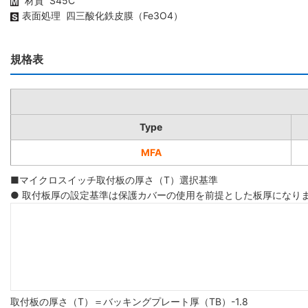
材質 S45C
表面処理 四三酸化鉄皮膜（Fe3O4）
規格表
Type
MFA
■マイクロスイッチ取付板の厚さ（T）選択基準
● 取付板厚の設定基準は保護カバーの使用を前提とした板厚になり
取付板の厚さ（T）＝バッキングプレート厚（TB）-1.8