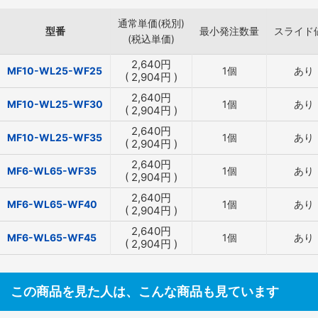
通常単価(税別)
型番
最小発注数量
スライド
(税込単価)
2,640
円
MF10-WL25-WF25
1個
あり
(
2,904
円
)
2,640
円
MF10-WL25-WF30
1個
あり
(
2,904
円
)
2,640
円
MF10-WL25-WF35
1個
あり
(
2,904
円
)
2,640
円
MF6-WL65-WF35
1個
あり
(
2,904
円
)
2,640
円
MF6-WL65-WF40
1個
あり
(
2,904
円
)
2,640
円
MF6-WL65-WF45
1個
あり
(
2,904
円
)
この商品を見た人は、こんな商品も見ています