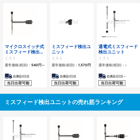
マイクロスイッチ式
ミスフィード検出ユ
通電式ミスフィード
ミスフィード検出ユ
ニット
検出ユニット
ニット 溝加工タイ
ミスミ
ミスミ
ミスミ
プ
通常価格(税別)：
540
円
～
通常価格(税別)：
1,570
円
通常価格(税別)：
-
在庫品1日目
在庫品1日目
在庫品1日目～
当日出荷可能
当日出荷可能
当日出荷可能
ミスフィード検出ユニットの売れ筋ランキング