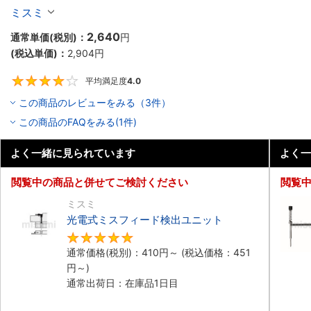
加工タイプ
ミスミ
2,640
通常単価(税別)：
円
(税込単価)：
2,904
円
平均満足度
4.0
4
この商品のレビューをみる（3件）
この商品のFAQをみる(1件)
よく一緒に見られています
よく一
閲覧中の商品と併せてご検討ください
閲覧
ミスミ
光電式ミスフィード検出ユニット
5
通常価格(税別)：
410
円
～
(税込価格：
451
円
～)
通常出荷日：在庫品1日目