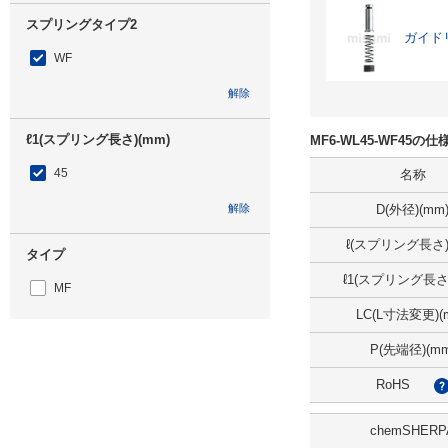
スプリングタイプ2
ガイド
WF
解除
ℓ1(スプリング長さ)(mm)
MF6-WL45-WF45の
45
名称
解除
D(外径)(mm
ℓ(スプリング長さ)
タイプ
ℓ1(スプリング長さ)
MF
LC(L寸法変更)(
CAD
P(先端径)(mm
2D
RoHS
3D
chemSHERP