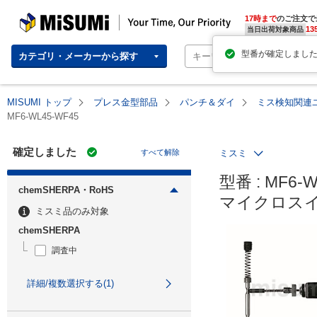
MISUMI | Your Time, Our Priority
17時まで
のご注文で
13
当日出荷対象商品
カテゴリ・メーカーから探す
MISUMI トップ
プレス金型部品
パンチ＆ダイ
ミス検知関連
MF6-WL45-WF45
確定しました
すべて解除
ミスミ
型番 : MF6-W
chemSHERPA・RoHS
マイクロス
ミスミ品のみ対象
chemSHERPA
調査中
詳細/複数選択する(1)