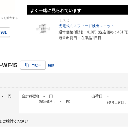
よく一緒に見られています
ージを拡大する
ミスミ
光電式ミスフィード検出ユニット
通常価格(税別)：
410
円
(税込価格：
451
円
.981
通常出荷日：在庫品1日目
-WF45
コピー
解除
-
円
合計(税別)
-
円
出荷日
-
(税込価格：
-
円
)
(参考出荷日：
てご検討ください