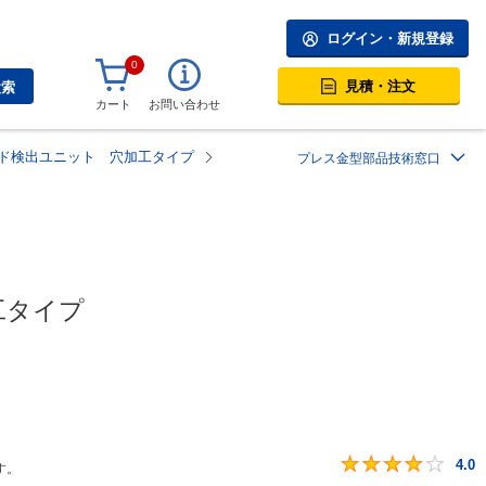
ログイン・新規登録
0
見積・注文
検索
カート
お問い合わせ
ド検出ユニット 穴加工タイプ
プレス金型部品技術窓口
工タイプ
4.0
す。