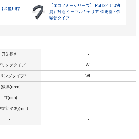
【エコノミーシリーズ】 RoHS2（10物
 【金型用標
質）対応 ケーブルキャリア 低発塵・低
騒音タイプ
刃先長さ
-
プリングタイプ
WL
リングタイプ2
WF
T(板厚)(mm)
-
L寸(mm)
-
先端径変更)(mm)
-
-
-