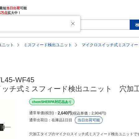
最短
当日出荷
5万点
拡大中！
ユニット
ミスフィード検出ユニット
マイクロスイッチ式ミスフィー
L45-WF45

イッチ式ミスフィード検出ユニット　穴加
chemSHERPA対応品あり
通常単価(税別)
2,640
円
税込単価
2,904
円
通常出荷日：
在庫品1日目
当日出荷可能
穴加工タイプのマイクロスイッチ式ミスフィード検出ユニットで