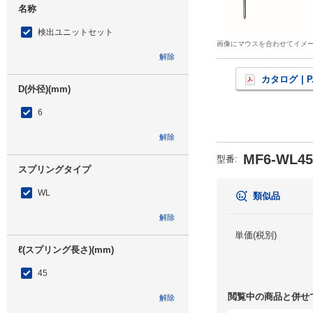
名称
検出ユニットセット
画像にマウスを合わせてイメ
解除
カタログ
| P
D(外径)(mm)
6
解除
MF6-WL45
型番
:
スプリングタイプ
WL
類似品
解除
単価(税別)
ℓ(スプリング長さ)(mm)
45
閲覧中の商品と併せ
解除