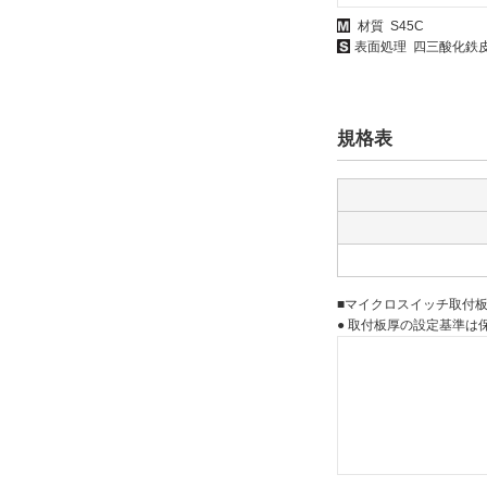
材質 S45C
表面処理 四三酸化鉄皮
規格表
■マイクロスイッチ取付
● 取付板厚の設定基準