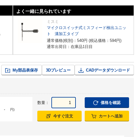
よく一緒に見られています
ミスミ
マイクロスイッチ式ミスフィード検出ユニッ
ト 溝加工タイプ
)
通常価格(税別)：
540
円
(税込価格：
594
円
)
通常出荷日：在庫品1日目
My部品表保存
3Dプレビュー
CADデータダウンロード
数量：
価格を確認
-
円
)
今すぐ注文
カートへ追加