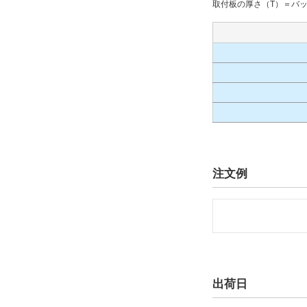
取付板の厚さ（T）＝バッキ
注文例
出荷日