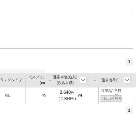
1
ℓ(スプリング長さ)
通常単価(税別)
ℓ1(スプリング長さ)
プリングタイプ
スプリングタイプ2
通常出荷日
(mm)
(税込単価)
(mm)
在庫品1日目
2,640
円
WL
45
WF
45
当日出荷可能
(
2,904
円
)
1