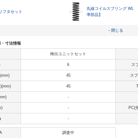
丸線コイルスプリング WL
リフタセット
準部品】
－閉じる
仕様・寸法情報
検出ユニットセット
)
6
ス
(mm)
45
スプ
(mm)
45
mm)
-
)
-
PC(
-
?
A
調査中