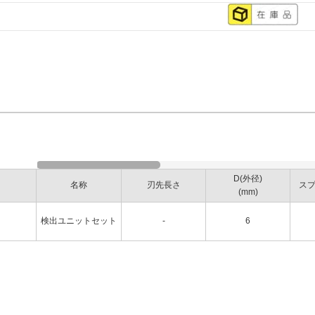
D(外径)
名称
刃先長さ
ス
(mm)
検出ユニットセット
-
6