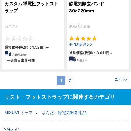
カスタム 導電性フットスト
静電気除去バンド
ラップ
30×220mm
カスタム
東京硝子器械
0
5
平均満足度5.0
通常価格(税別)：
1,528円
～
通常価格(税別)：
3,011円
～
在庫品1日目～
一部当日出荷可能
5
日目～
次へ >>
1
2
リスト・フットストラップに関連するカテゴリ
MISUMI トップ
はんだ・静電気対策用品
はんだ