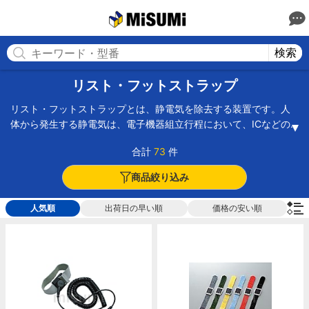
MISUMI(ミスミ) | 総合Webカタログ
MISUMI
検索
リスト・フットストラップ
リスト・フットストラップとは、静電気を除去する装置です。人
体から発生する静電気は、電子機器組立行程において、ICなどの
電子部品が静電気障害を起こすことがあります。しかし、ストラ
合計
73
件
ップを作業者の腕や足の皮膚に接地することで電気を逃し、作業
中の製品に悪い影響を与えるのを防ぎます。一般的なリスト・フ
商品絞り込み
ットストラップはコード付きで、人体からアースをとり、人体の
電荷を即座に0Vにします。また、金属アレルギーに反応しにくい
人気順
出荷日の早い順
価格の安い順
素材を使用したタイプ、ソフトなバンド式のタイプ、コードレス
タイプなど、ストラップを装着しながらも、作業の邪魔にならな
いよう、また装着することによって不快感にならないよう、配慮
がされた商品があります。