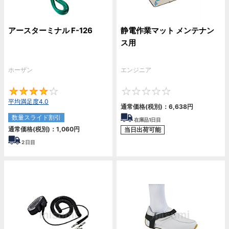
アースターミナル F-126
静電作業マット メンテナン
ス用
ホーザン
エンジニア
4
0
平均満足度4.0
通常価格(税別)：
6,638円
数量スライド割引
在庫品1日目
通常価格(税別)：
1,060円
当日出荷可能
2
日目