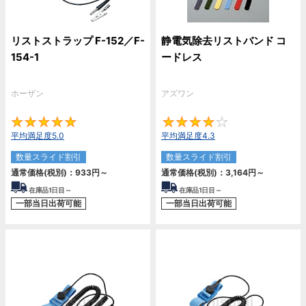
リストストラップ F-152／F-
静電気除去リストバンド コ
154-1
ードレス
ホーザン
アズワン
5
4.
平均満足度5.0
平均満足度4.3
数量スライド割引
数量スライド割引
通常価格(税別)：
933円
～
通常価格(税別)：
3,164円
～
在庫品1日目～
在庫品1日目～
一部当日出荷可能
一部当日出荷可能