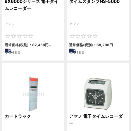
BX6000シリーズ 電子タイ
タイムスタンプNS-5000
ムレコーダー
アマノ
アマノ
0
0
通常価格(税別)：
82,458円
～
通常価格(税別)：
68,298円
6
日目
5
日目
カードラック
アマノ 電子タイムレコーダ
ー