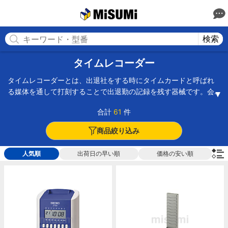
MISUMI(ミスミ) | 総合Webカタログ
MISUMI
検索
タイムレコーダー
タイムレコーダーとは、出退社をする時にタイムカードと呼ばれ
る媒体を通して打刻することで出退勤の記録を残す器械です。会
社で社員が出社・退社時にタイムレコーダーにタイムカードを差
合計
61
件
し込み、日時を印字して出退勤の記録を残します。種類は、機械
式、電子式、集計機能付き、システムタイムレコーダーがあり、
商品絞り込み
用途によって使い分けが可能です。機械式は時計、カード送り、
印字の基本構造のほか、月末自動調整や時報などの機能が加えら
人気順
出荷日の早い順
価格の安い順
れます。電子式は出退勤に関するプログラムをIC基盤に入れて、
異例勤務などの対応も行います。集計機能付きは、正社員だけで
なくパートやアルバイトの集計もそれぞれ行い、残業時間を含め
た賃金の計算まで対応します。システムタイムレコーダーは、ID
カードなどを使用して、コンピューターに勤務情報を入れて賃金
の計算を行います。