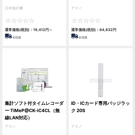
日本統計機
アマノ
0
0
通常価格(税別)：
19,412円
～
通常価格(税別)：
64,832円
4
日目
8
日目
集計ソフト付タイムレコーダ
ID・ICカード専用バッジラッ
ー TiMeP@CK-iC4CL（無
ク 20S
線LAN対応）
アマノ
アマノ