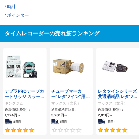
時計
ポインター
タイムレコーダーの売れ筋ランキング
テプラPROテープカ
チューブマーカ
レタツインシリーズ
ートリッジ カラータ
ー"レタツイン"用 ド
共通消耗品 レタツイ
イプ
ラム式丸チューブ
ンインクリボン
キングジム
マックス（文具）
マックス（文具）
通常価格(税別)：
通常価格(税別)：
通常価格(税別)：
1,224円
～
5,201円
～
2,811円
～
4日目
1日目
1日目～
4.8
0