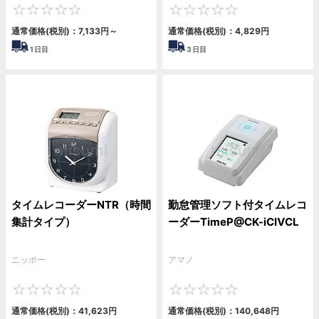
0
0
通常価格(税別)：
7,133円
～
通常価格(税別)：
4,829円
1
日目
3
日目
タイムレコーダーNTR（時間
勤怠管理ソフト付タイムレコ
集計タイプ）
ーダーTimeP@CK-iCⅣCL
ニッポー
アマノ
0
0
通常価格(税別)：
41,623円
通常価格(税別)：
140,648円